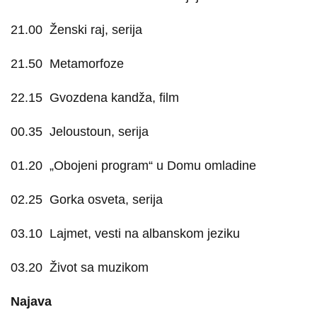
21.00
Ženski raj, serija
21.50
Metamorfoze
22.15
Gvozdena kandža, film
00.35
Jeloustoun, serija
01.20
„Obojeni program“ u Domu omladine
02.25
Gorka osveta, serija
03.10
Lajmet, vesti na albanskom jeziku
03.20
Život sa muzikom
Najava