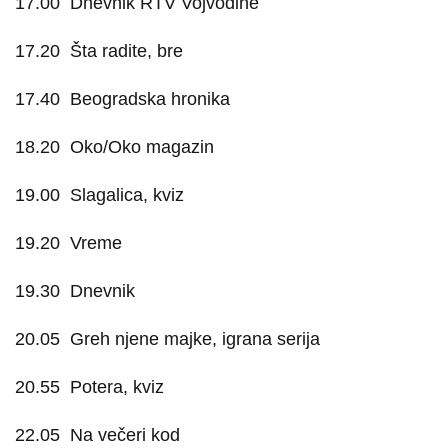
17.00
Dnevnik RTV Vojvodine
17.20
Šta radite, bre
17.40
Beogradska hronika
18.20
Oko/Oko magazin
19.00
Slagalica, kviz
19.20
Vreme
19.30
Dnevnik
20.05
Greh njene majke, igrana serija
20.55
Potera, kviz
22.05
Na večeri kod