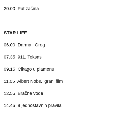
20.00
Put začina
STAR LIFE
06.00
Darma i Greg
07.35
911. Teksas
09.15
Čikago u plamenu
11.05
Albert Nobs, igrani film
12.55
Bračne vode
14.45
8 jednostavnih pravila