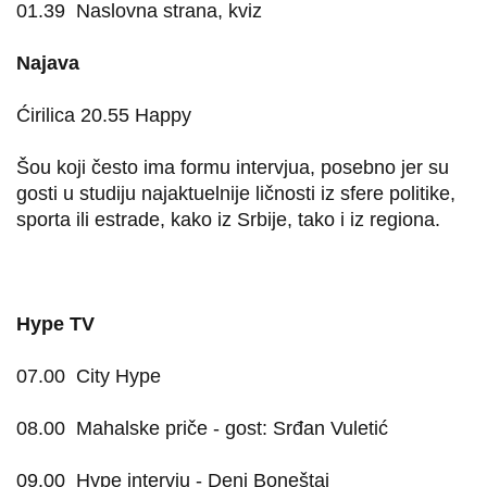
01.39
Naslovna strana, kviz
Najava
Ćirilica 20.55 Happy
Šou koji često ima formu intervjua, posebno jer su
gosti u studiju najaktuelnije ličnosti iz sfere politike,
sporta ili estrade, kako iz Srbije, tako i iz regiona.
Hype TV
07.00
City Hype
08.00
Mahalske priče - gost: Srđan Vuletić
09.00
Hype intervju - Deni Boneštaj