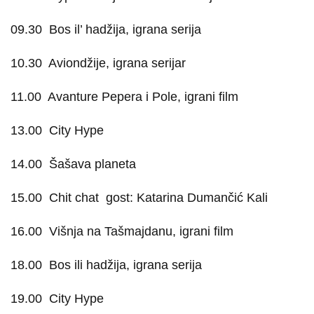
09.30
Bos il’ hadžija, igrana serija
10.30
Aviondžije, igrana serijar
11.00
Avanture Pepera i Pole, igrani film
13.00
City Hype
14.00
Šašava planeta
15.00
Chit chat
gost: Katarina Dumančić Kali
16.00
Višnja na Tašmajdanu, igrani film
18.00
Bos ili hadžija, igrana serija
19.00
City Hype