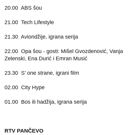
20.00
ABS šou
21.00
Tech Lifestyle
21.30
Aviondžije, igrana serija
22.00
Opa šou - gosti: Mišel Gvozdenović, Vanja
Zelenski, Ena Durić i Emran Musić
23.30
S’ one strane, igrani film
02.00
City Hype
01.00
Bos ili hadžija, igrana serija
RTV PANČEVO