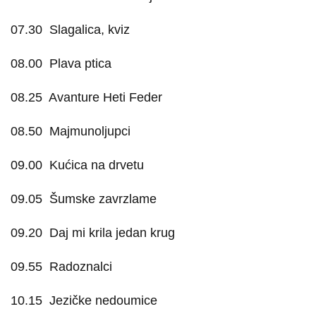
07.30
Slagalica, kviz
08.00
Plava ptica
08.25
Avanture Heti Feder
08.50
Majmunoljupci
09.00
Kućica na drvetu
09.05
Šumske zavrzlame
09.20
Daj mi krila jedan krug
09.55
Radoznalci
10.15
Jezičke nedoumice