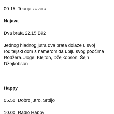
00.15
Teorije zavera
Najava
Dva brata 22.15 B92
Jednog hladnog jutra dva brata dolaze u svoj
roditeljski dom s namerom da ubiju svog poočima
Rodžera.Uloge: Klejton, Džejkobson, Šejn
Džejkobson.
Happy
05.50
Dobro jutro, Srbijo
10.00
Radio Happy