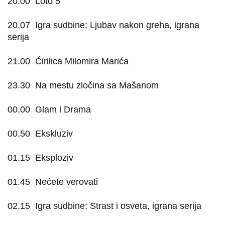
20.00
Loto 5
20.07
Igra sudbine: Ljubav nakon greha, igrana
serija
21.00
Ćirilica Milomira Marića
23.30
Na mestu zločina sa Mašanom
00.00
Glam i Drama
00.50
Ekskluziv
01.15
Eksploziv
01.45
Nećete verovati
02.15
Igra sudbine: Strast i osveta, igrana serija