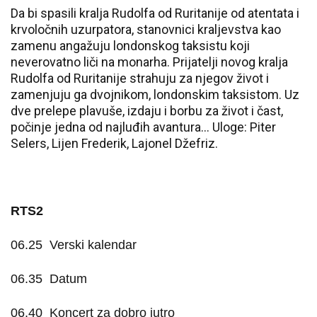
Da bi spasili kralja Rudolfa od Ruritanije od atentata i
krvoločnih uzurpatora, stanovnici kraljevstva kao
zamenu angažuju londonskog taksistu koji
neverovatno liči na monarha. Prijatelji novog kralja
Rudolfa od Ruritanije strahuju za njegov život i
zamenjuju ga dvojnikom, londonskim taksistom. Uz
dve prelepe plavuše, izdaju i borbu za život i čast,
počinje jedna od najluđih avantura... Uloge: Piter
Selers, Lijen Frederik, Lajonel Džefriz.
RTS2
06.25
Verski kalendar
06.35
Datum
06.40
Koncert za dobro jutro