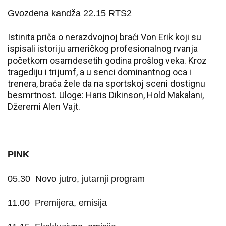
Gvozdena kandža 22.15 RTS2
Istinita priča o nerazdvojnoj braći Von Erik koji su
ispisali istoriju američkog profesionalnog rvanja
početkom osamdesetih godina prošlog veka. Kroz
tragediju i trijumf, a u senci dominantnog oca i
trenera, braća žele da na sportskoj sceni dostignu
besmrtnost. Uloge: Haris Dikinson, Hold Makalani,
Džeremi Alen Vajt.
PINK
05.30
Novo jutro, jutarnji program
11.00
Premijera, emisija