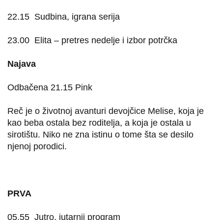
22.15
Sudbina, igrana serija
23.00
Elita – pretres nedelje i izbor potrčka
Najava
Odbačena 21.15 Pink
Reč je o životnoj avanturi devojčice Melise, koja je
kao beba ostala bez roditelja, a koja je ostala u
sirotištu. Niko ne zna istinu o tome šta se desilo
njenoj porodici.
PRVA
05.55
Jutro, jutarnji program