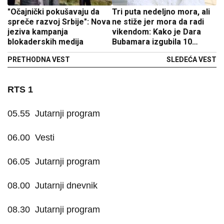
"Očajnički pokušavaju da
Tri puta nedeljno mora, ali
spreče razvoj Srbije": Nova
ne stiže jer mora da radi
jeziva kampanja
vikendom: Kako je Dara
blokaderskih medija
Bubamara izgubila 10
kilograma za mesec dana
PRETHODNA VEST
SLEDEĆA VEST
RTS 1
05.55
Jutarnji program
06.00
Vesti
06.05
Jutarnji program
08.00
Jutarnji dnevnik
08.30
Jutarnji program