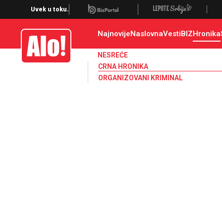
Crna hronika, smrt, ubistvo, likvidacija, krađa, pljačka, hapšenje, policija,
Uvek u toku.
Najnovije
Naslovna
Vesti
BIZ
Hronika
Alo
NESREĆE
CRNA HRONIKA
ORGANIZOVANI KRIMINAL