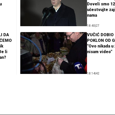
u
Doveli smo 12
učestvujte za
nama
18:40
|
27
I DA
VUČIĆ DOBIO
AĆEMO
POKLON OD 
ik
"Ovo nikada u 
e li
nisam video"
lan?
18:14
|
42