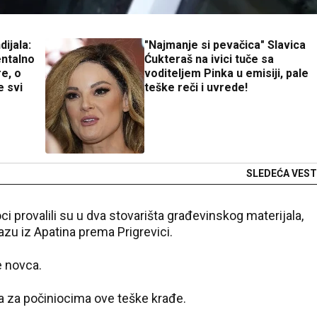
dijala:
"Najmanje si pevačica" Slavica
ntalno
Ćukteraš na ivici tuče sa
e, o
voditeljem Pinka u emisiji, pale
e svi
teške reči i uvrede!
SLEDEĆA VEST
 provalili su u dva stovarišta građevinskog materijala,
azu iz Apatina prema Prigrevici.
e novca.
aga za počiniocima ove teške krađe.