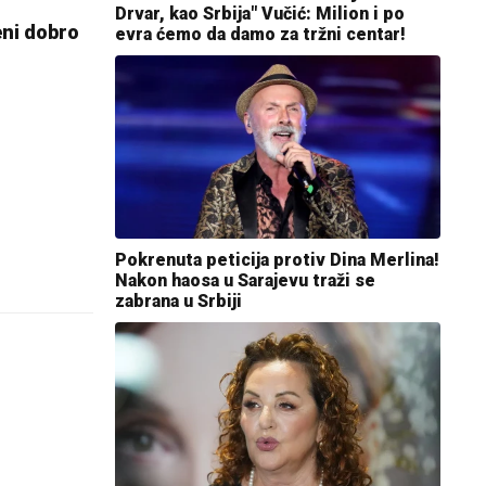
Drvar, kao Srbija" Vučić: Milion i po
eni dobro
evra ćemo da damo za tržni centar!
Pokrenuta peticija protiv Dina Merlina!
Nakon haosa u Sarajevu traži se
zabrana u Srbiji