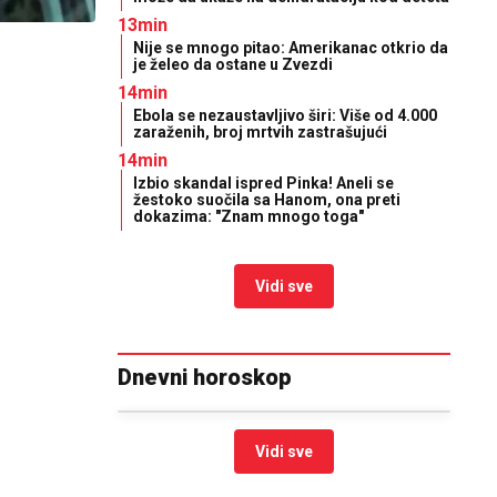
13min
Nije se mnogo pitao: Amerikanac otkrio da
je želeo da ostane u Zvezdi
14min
Ebola se nezaustavljivo širi: Više od 4.000
zaraženih, broj mrtvih zastrašujući
14min
Izbio skandal ispred Pinka! Aneli se
žestoko suočila sa Hanom, ona preti
dokazima: "Znam mnogo toga"
Vidi sve
Dnevni horoskop
Vidi sve