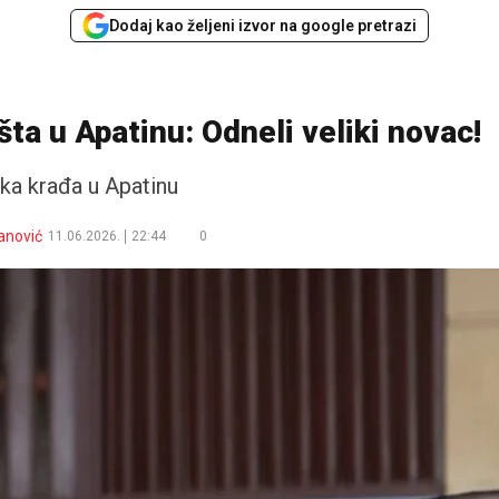
Dodaj kao željeni izvor na google pretrazi
šta u Apatinu: Odneli veliki novac!
ka krađa u Apatinu
anović
11.06.2026.
22:44
0