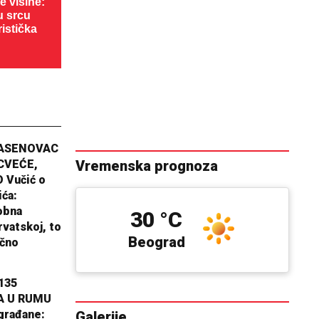
 visine:
u srcu
ristička
JASENOVAC
CVEĆE,
Vremenska prognoza
 Vučić o
ića:
obna
30 °C
rvatskoj, to
Beograd
ično
135
A U RUMU
građane:
Galerije