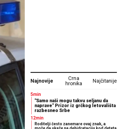
Crna
Najnovije
Najčitanije
hronika
5min
"Samo naši mogu takvu seljanu da
naprave" Prizor iz grčkog letovališta
razbesneo Srbe
12min
Roditelji često zanemare ovaj znak, a
može da ukaže na dehidrataciju kod deteta