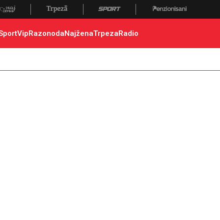
 poginuli, zaplena, carina
Sport
Vip
Razonoda
Najžena
Trpeza
Radio