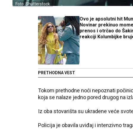
Foto: Shutterstock
Ovo je apsolutni hit Mun
Novinar prekinuo mome
prenos i otrčao do Šakir
reakciji Kolumbijke bruj
PRETHODNA VEST
Tokom prethodne noći nepoznati počinioci
koja se nalaze jedno pored drugog na izl
Iz oba stovarišta su ukradene veće svot
Policija je obavila uviđaj i intenzivno tr