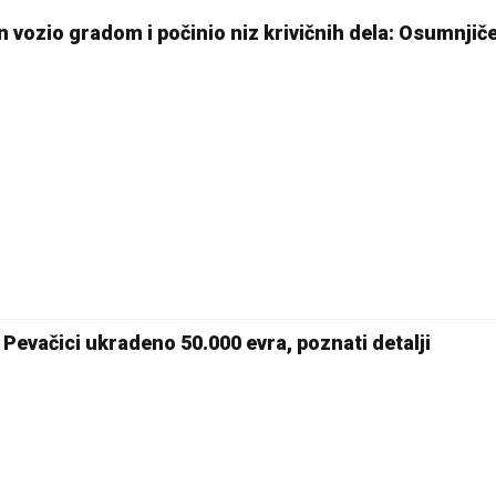
n vozio gradom i počinio niz krivičnih dela: Osumnjič
Pevačici ukradeno 50.000 evra, poznati detalji