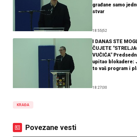
građane samo jedn
stvar
18:55
|
52
I DANAS STE MOGL
ČUJETE "STRELJ
VUČIĆA" Predsedn
upitao blokadere: J
to vaš program i p
18:27
|
30
KRAĐA
Povezane vesti