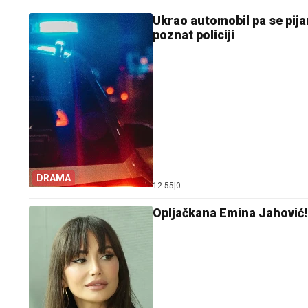
Ukrao automobil pa se pija
poznat policiji
DRAMA
12:55
|
0
Opljačkana Emina Jahović! 