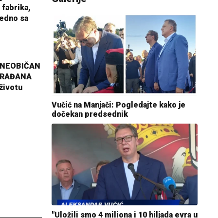
 fabrika,
jedno sa
 NEOBIČAN
GRAĐANA
životu
Vučić na Manjači: Pogledajte kako je
dočekan predsednik
"Uložili smo 4 miliona i 10 hiljada evra u