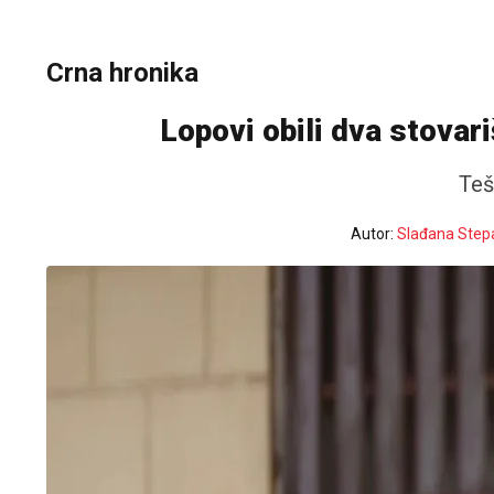
Crna hronika
Lopovi obili dva stovari
Teš
Autor:
Slađana Step