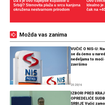
Da li je ovo najlepše kupalište u
Ovo cveće
Srbiji? Stenovita plaža u srcu kanjona
Idealno je
okružena nestvarnom prirodom
čak na +4
Možda vas zanima
VUČIĆ O NIS-U: N
se da ćemo u nare
nedeljama to moći 
završimo
20:20
|
16
IZBORI PRED KRAJ
OPREDELIĆE SUDB
SRBIJE Vučić zamo