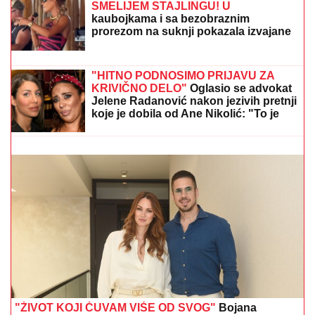
MARINA VISKOVIĆ U NIKAD
SMELIJEM STAJLINGU! U
kaubojkama i sa bezobraznim
prorezom na suknji pokazala izvajane
noge, a onda je sevnulo i više nego
što je planirala (Foto)
"ODUSTALI SMO OD VANTELESNE NAKON
NEUSPEŠNIH POKUŠAJA"
Voditeljka sa mužem
slavi 16 godina braka: "Dovoljni smo jedno drugom"
"HITNO PODNOSIMO PRIJAVU ZA