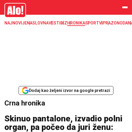
Crna hronika, smrt, ubistvo, likvidacija, krađa, pljačka, hapšenje, policija,
Alo
poginuli, zaplena, carina
NAJNOVIJE
NASLOVNA
VESTI
BIZ
HRONIKA
SPORT
VIP
RAZONODA
N
Dodaj kao željeni izvor na google pretrazi
Crna hronika
Skinuo pantalone, izvadio polni
organ, pa počeo da juri ženu: