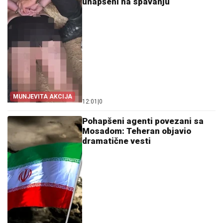
uhapšeni na spavanju
MUNJEVITA AKCIJA
12:01
|
0
Pohapšeni agenti povezani sa
Mosadom: Teheran objavio
dramatične vesti