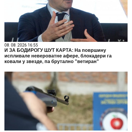
08. 08. 2026 16:55
И ЗА БОДИРОГУ ШУТ КАРТА: На површину
испливале невероватне афере, блокадери га
ковали у звезде, па брутално "ветиран"