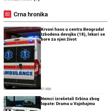
Obrisala bi ovaj intervju da može: Jovana Jeremić
danas proziva verenicu Dragana Stankovića što mesi
kiflice i bureke, a nekada je i ona radila isto!
Pravila haos u "Eliti", sad se bacila u
promet! Menja zanimanje - Vrućim
snimkom šokirala naciju
Letnji prelazni rok: Srbin se vraća u
Italiju