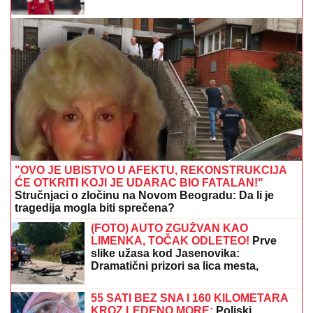
Hitno uključivanje Mustafe Durdžića u
emisiju, otkrio detalje video poziva sa
Majom: "Mevlida je ljuta na nju"
OŽENIO SE DEJAN KRALJ!
Bio na
korak od MONAŠTVA, a onda se desio
SUDBONOSNI PREOKRET - Branka je
njegova PRAVA LJUBAV!
MLADIĆ (21) POSLE TUČE NOŽEM IZBO MUŠKARCA
(32)
Horor kod Sajma u Beogradu: Policija odmah