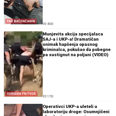
PAO BATONČANIN
00:40
|
0
Munjevita akcija specijalaca
SAJ-a i UKP-a! Dramatičan
snimak hapšenja opasnog
kriminalca, pokušao da pobegne
pa sustignut na poljani (VIDEO)
ODREĐEN PRITVOR
20:17
|
0
Operativci UKP-a uleteli u
laboratoriju droge: Osumnjičeni