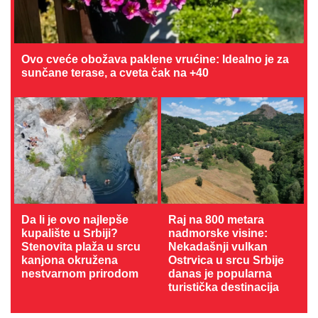
Ovo cveće obožava paklene vrućine: Idealno je za
sunčane terase, a cveta čak na +40
Da li je ovo najlepše
Raj na 800 metara
kupalište u Srbiji?
nadmorske visine:
Stenovita plaža u srcu
Nekadašnji vulkan
kanjona okružena
Ostrvica u srcu Srbije
nestvarnom prirodom
danas je popularna
turistička destinacija