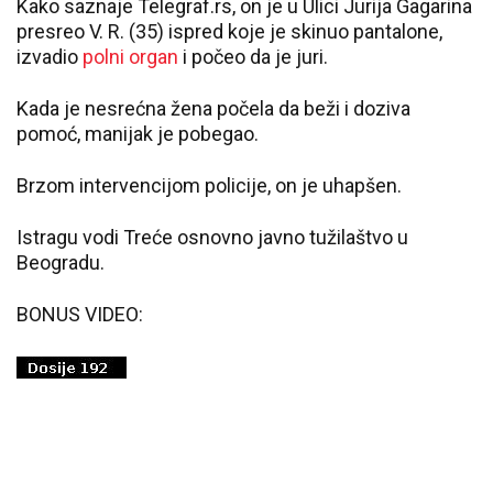
Kako saznaje Telegraf.rs, on je u Ulici Jurija Gagarina
presreo V. R. (35) ispred koje je skinuo pantalone,
izvadio
polni organ
i počeo da je juri.
Kada je nesrećna žena počela da beži i doziva
pomoć, manijak je pobegao.
Brzom intervencijom policije, on je uhapšen.
Istragu vodi Treće osnovno javno tužilaštvo u
Beogradu.
BONUS VIDEO: