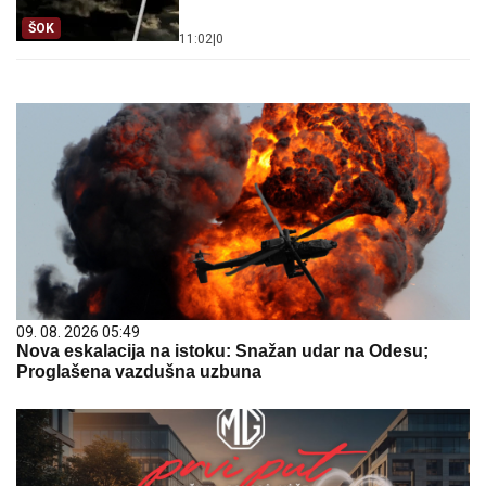
ŠOK
11:02
|
0
09. 08. 2026 05:49
Nova eskalacija na istoku: Snažan udar na Odesu;
Proglašena vazdušna uzbuna