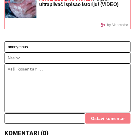
reagovala
(FOTO) VOZ NALETEO NA OSOBU
KOD ZEMUNA
Oglasili se iz
"Srbijavoza": Hitna pomoć i policija na
licu mesta
Mesija hteli da ubiju na Mundijalu!
Sprečena tri atentata, FBI otkrio sve
detalje