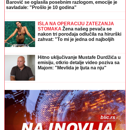
KRIVIČNO DELO"
Oglasio se advokat
Jelene Radanović nakon jezivih pretnji
koje je dobila od Ane Nikolić: "To je
sramno"
OŽENIO SE DEJAN STANKOVIĆ
KRALJ!
Doktorka otkrila kako se
oseća nakon venčanja: "Zaljubljena
sam", tu su njegovi roditelji i sestra
(VIDEO)
"ŽIVOT KOJI ČUVAM VIŠE OD SVOG"
Bojana
Barović se oglasila posebnim razlogom, emocije je
savladale: "Prošlo je 10 godina"