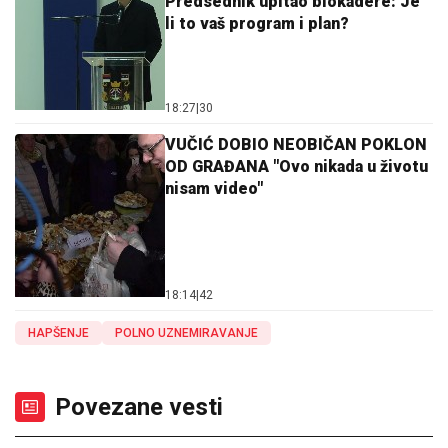
Predsednik upitao blokadere: Je
li to vaš program i plan?
18:27
|
30
VUČIĆ DOBIO NEOBIČAN POKLON
OD GRAĐANA "Ovo nikada u životu
nisam video"
18:14
|
42
HAPŠENJE
POLNO UZNEMIRAVANJE
Povezane vesti