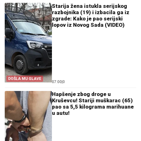
Starija žena istukla serijskog
razbojnika (19) i izbacila ga iz
zgrade: Kako je pao serijski
lopov iz Novog Sada (VIDEO)
DOŠLA MU GLAVE
07:00
|
0
Hapšenje zbog droge u
Kruševcu! Stariji muškarac (65)
pao sa 5,5 kilograma marihuane
u autu!