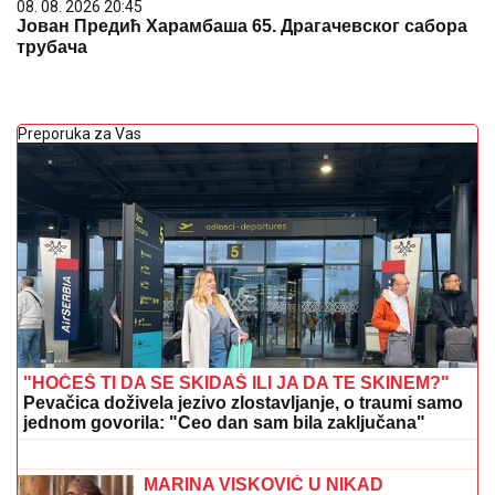
08. 08. 2026 20:45
Јован Предић Харамбаша 65. Драгачевског сабора
трубача
Preporuka za Vas
"HOĆEŠ TI DA SE SKIDAŠ ILI JA DA TE SKINEM?"
Pevačica doživela jezivo zlostavljanje, o traumi samo
jednom govorila: "Ceo dan sam bila zaključana"
VATRA SE PONOVO RAZBUKTALA:
Proglašena vanredna situacija u ovom
gradu u Srbiji