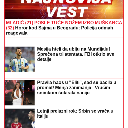
PRIČALO SE DA SE RAZVODE
Ovako
se Đanijev sin i snaja ponašaju kad ih
niko ne gleda, Minja objavila
fotografiju sa suprugom, jedan detalj
jasno otkriva u kakvom su braku
IŠLA NA OPERACIJU ZATEZANJA
STOMAKA
Žena našeg pevača se
nakon tri porođaja odlučila na hirurški
zahvat: "To mi je jedna od najboljih
odluka"
Eminu Jahović je jedna trauma OBELEŽILA ZA CEO
ŽIVOT, ovo malo ko zna: "Pao mi je na ruke, bilo mi je
strašno teško"