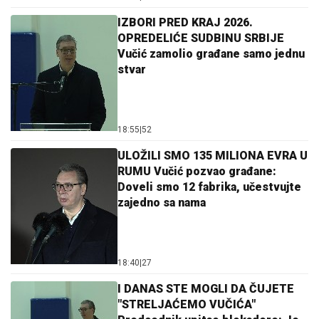
IZBORI PRED KRAJ 2026.
OPREDELIĆE SUDBINU SRBIJE
Vučić zamolio građane samo jednu
stvar
18:55
|
52
ULOŽILI SMO 135 MILIONA EVRA U
RUMU Vučić pozvao građane:
Doveli smo 12 fabrika, učestvujte
zajedno sa nama
18:40
|
27
I DANAS STE MOGLI DA ČUJETE
"STRELJAĆEMO VUČIĆA"