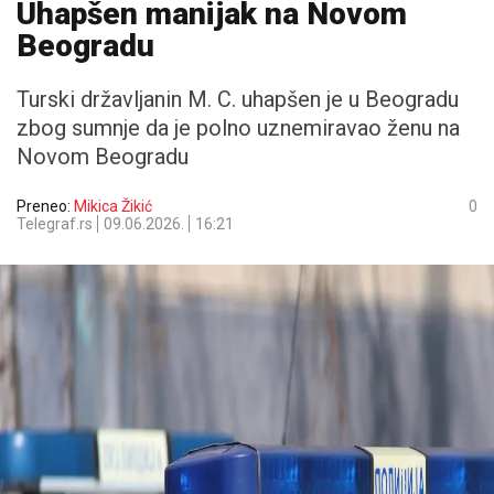
Uhapšen manijak na Novom
Beogradu
Turski državljanin M. C. uhapšen je u Beogradu
zbog sumnje da je polno uznemiravao ženu na
Novom Beogradu
Preneo:
Mikica Žikić
0
Telegraf.rs
09.06.2026.
16:21