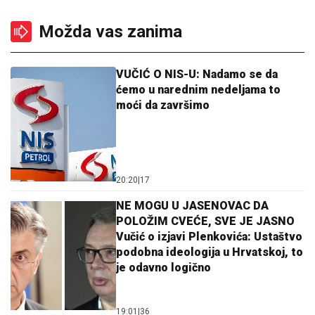
Možda vas zanima
VUČIĆ O NIS-U: Nadamo se da
ćemo u narednim nedeljama to
moći da završimo
20:20
|
17
NE MOGU U JASENOVAC DA
POLOŽIM CVEĆE, SVE JE JASNO
Vučić o izjavi Plenkovića: Ustaštvo
podobna ideologija u Hrvatskoj, to
je odavno logično
19:01
|
36