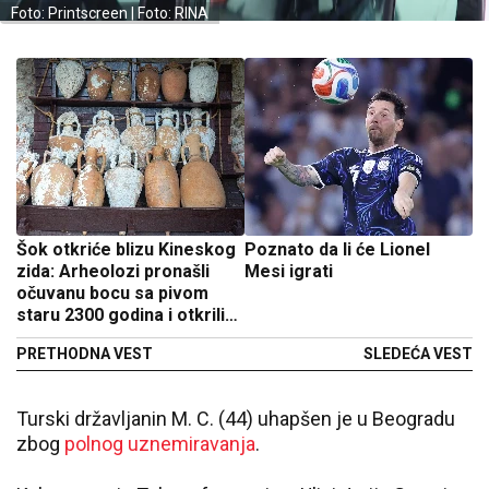
Foto: Printscreen | Foto: RINA
Šok otkriće blizu Kineskog
Poznato da li će Lionel
zida: Arheolozi pronašli
Mesi igrati
očuvanu bocu sa pivom
staru 2300 godina i otkrili
kako je napravljeno, ali i još
PRETHODNA VEST
SLEDEĆA VEST
nešto
Turski državljanin M. C. (44) uhapšen je u Beogradu
zbog
polnog uznemiravanja
.