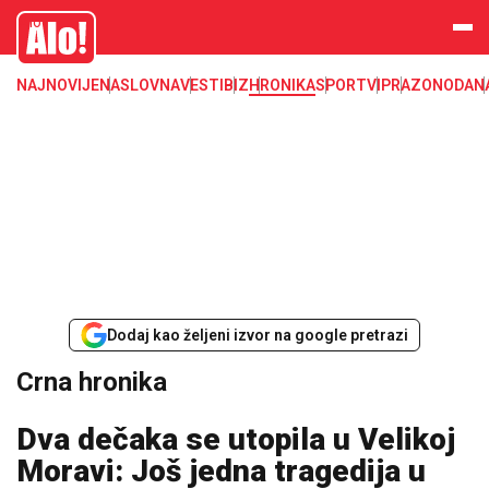
Crna hronika, smrt, ubistvo, likvidacija, krađa, pljačka, hapšenje, policija,
Alo
poginuli, zaplena, carina
NAJNOVIJE
NASLOVNA
VESTI
BIZ
HRONIKA
SPORT
VIP
RAZONODA
N
Dodaj kao željeni izvor na google pretrazi
Crna hronika
Dva dečaka se utopila u Velikoj
Moravi: Još jedna tragedija u