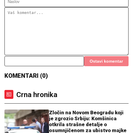
(VIDEO) NEMANJA GUDELJ SE NE
ODVAJA OD SINA!
Anastasija objavila
snimak sa mora: Ponosni tata gura
kolica dok Ilijan spava, raznežila sve
Pevačica deci ništa nije ostavila od imovine, u
testamentu pisalo da je sve dodelila državi: "Ispunila
je svoje obećanje"
MINA NAUMOVIĆ PROGOVORILA O
PREVARI!
Žena Ognjena Amidžića
dobila škakljivo pitanje, pa iskreno
priznala: "To je lakše"