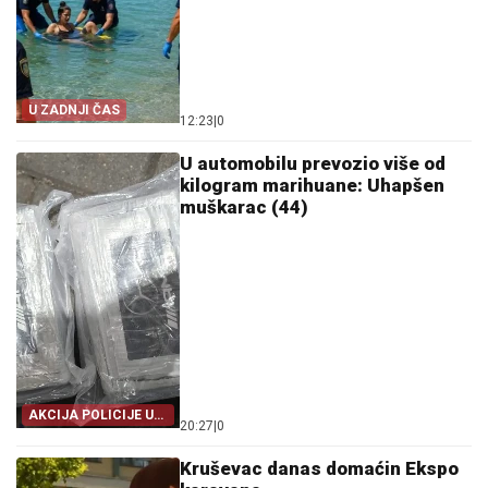
U ZADNJI ČAS
12:23
|
0
U automobilu prevozio više od
kilogram marihuane: Uhapšen
muškarac (44)
AKCIJA POLICIJE U
20:27
|
0
KRUŠEVCU
Kruševac danas domaćin Ekspo