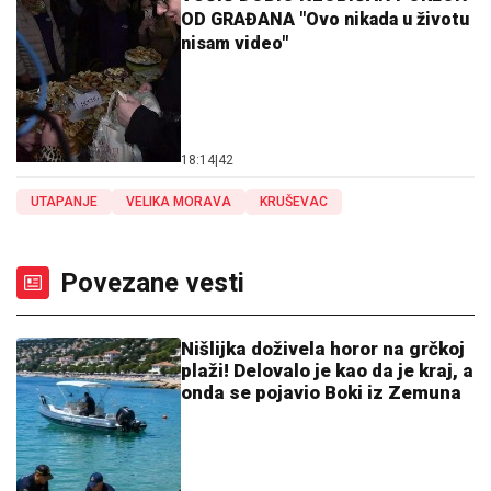
OD GRAĐANA "Ovo nikada u životu
nisam video"
18:14
|
42
UTAPANJE
VELIKA MORAVA
KRUŠEVAC
Povezane vesti
Nišlijka doživela horor na grčkoj
plaži! Delovalo je kao da je kraj, a
onda se pojavio Boki iz Zemuna