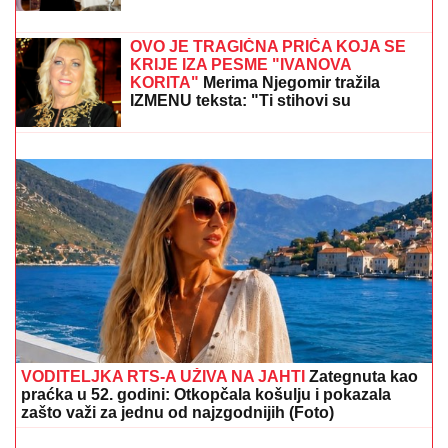
naočare (FOTO)
LUKASOVA NAJMLAĐA ĆERKA VIKTORIJA JE BAŠ
PORASLA!
Sa sestrom Sofijom uživa na moru:
Ponosna mama Sonja pokazala fotke, puno joj srce
NjEN KOMENTAR SVE GOVORI:
Nataša Bekvalac nije mogla da prećuti
kada je čula Anitu Aleksić (FOTO)
"PORODICI SAM PORUČILA - NE
ŽELIM DA UMREM"
Voditeljka o