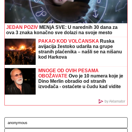
SAOBRAĆAJNICI ŠABAC-LOZNICA:
Dve osobe poginule, uviđaj u toku
VODITELJKA RTS-A UŽIVA NA JAHTI
Zategnuta kao
praćka u 52. godini: Otkopčala košulju i pokazala
zašto važi za jednu od najzgodnijih (Foto)
OGLASILA SE TANJA SAVIĆ NAKON
ŠTO JE BRŽE-BOLJE PREKINULA
KONCERT
"Meni to mnogo znači", čim
je shvatila da situacija IZMIČE
KONTROLI morala da reaguje