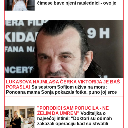
"IMAM NAJLEPŠU I NAJBOLJU MAJKU"
Elma
Sinanović danas slavi rođendan, niko ne veruje da je
napunila ovoliko godina, ćerka joj se obratila
emotivnim rečima
SIN MILENE KAČAVENDE JE PRAVI
LEPOTAN
Uslikala ga u abzenu,
abBivša učesnica "Elite" otkrila i
čimese bave njeni naslednici - ovo je
prava ISTINA
CECU NIKO NIJE PREPOZNAO NA
AERODROMU
Leti iz Malage za
Beograd: Kačket na glavi, atlet majica i