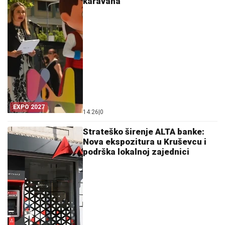
karavana
EXPO 2027
14:26
|
0
Strateško širenje ALTA banke:
Nova ekspozitura u Kruševcu i
podrška lokalnoj zajednici