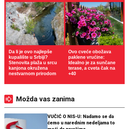
Da li je ovo najlepše
Ovo cveće obožava
kupalište u Srbiji?
paklene vrućine:
Stenovita plaža u srcu
Idealno je za sunčane
kanjona okružena
terase, a cveta čak na
nestvarnom prirodom
+40
Možda vas zanima
VUČIĆ O NIS-U: Nadamo se da
ćemo u narednim nedeljama to