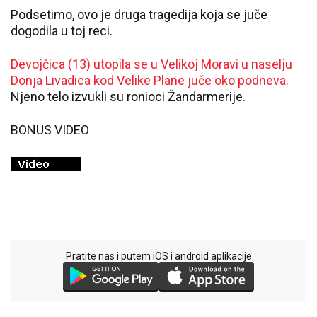
Podsetimo, ovo je druga tragedija koja se juče
dogodila u toj reci.
Devojčica (13) utopila se u Velikoj Moravi u naselju
Donja Livadica kod Velike Plane juče oko podneva.
Njeno telo izvukli su ronioci Žandarmerije.
BONUS VIDEO
Pratite nas i putem iOS i android aplikacije