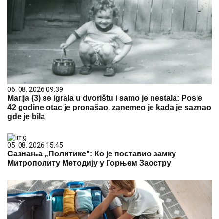
06. 08. 2026 09:39
Marija (3) se igrala u dvorištu i samo je nestala: Posle
42 godine otac je pronašao, zanemeo je kada je saznao
gde je bila
05. 08. 2026 15:45
Сазнања „Политике”: Ко је поставио замку
Митрополиту Методију у Горњем Заостру