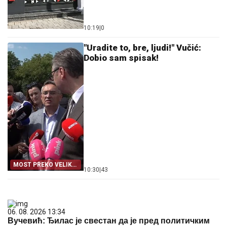
10:19
|
0
"Uradite to, bre, ljudi!" Vučić:
Dobio sam spisak!
MOST PREKO VELIKE
10:30
|
43
MORAVE
06. 08. 2026 13:34
Вучевић: Ђилас је свестан да је пред политичким