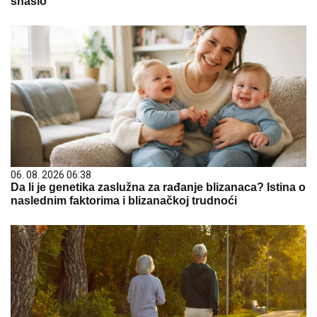
snašlo"
06. 08. 2026 06:38
Da li je genetika zaslužna za rađanje blizanaca? Istina o
naslednim faktorima i blizanačkoj trudnoći