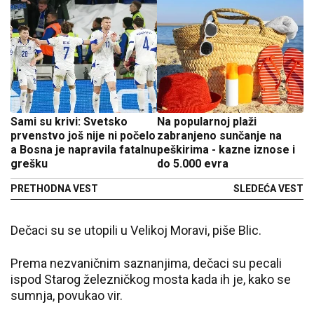
Sami su krivi: Svetsko
Na popularnoj plaži
prvenstvo još nije ni počelo
zabranjeno sunčanje na
a Bosna je napravila fatalnu
peškirima - kazne iznose i
grešku
do 5.000 evra
PRETHODNA VEST
SLEDEĆA VEST
Dečaci su se utopili u Velikoj Moravi, piše Blic.
Prema nezvaničnim saznanjima, dečaci su pecali
ispod Starog železničkog mosta kada ih je, kako se
sumnja, povukao vir.