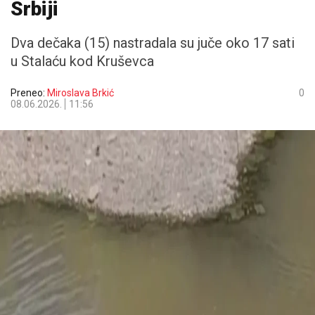
Srbiji
Dva dečaka (15) nastradala su juče oko 17 sati
u Stalaću kod Kruševca
Preneo:
Miroslava Brkić
0
08.06.2026.
11:56