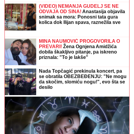
najvećoj intimi: "Doktori su odmah
zakazali operaciju kad su shvatili
stanje stvari", ovo je samo jednom
pričala
Voditeljka RTS-a (52) ODUŠEVILA fotkama sa JAHTE
- Zategnuto telo, bikini i PREPLANULI TEN izazvali
lavinu komentara! (FOTO)
OVO JE TRAGIČNA PRIČA KOJA SE
KRIJE IZA PESME "IVANOVA
KORITA"
Merima Njegomir tražila
IZMENU teksta: "Ti stihovi su
naknadno dopisani"
TEŽAK UDES NA BRZOJ