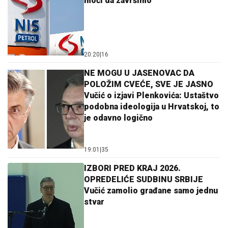
moći da završimo
20:20
|
16
NE MOGU U JASENOVAC DA
POLOŽIM CVEĆE, SVE JE JASNO
Vučić o izjavi Plenkovića: Ustaštvo
podobna ideologija u Hrvatskoj, to
je odavno logično
19:01
|
35
IZBORI PRED KRAJ 2026.
OPREDELIĆE SUDBINU SRBIJE
Vučić zamolio građane samo jednu
stvar