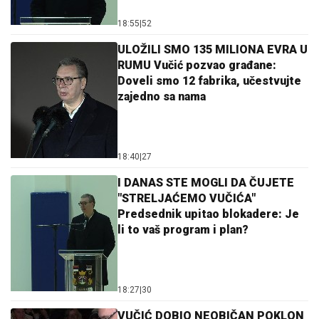
18:55
|
52
ULOŽILI SMO 135 MILIONA EVRA U
RUMU Vučić pozvao građane:
Doveli smo 12 fabrika, učestvujte
zajedno sa nama
18:40
|
27
I DANAS STE MOGLI DA ČUJETE
"STRELJAĆEMO VUČIĆA"
Predsednik upitao blokadere: Je
li to vaš program i plan?
18:27
|
30
VUČIĆ DOBIO NEOBIČAN POKLON