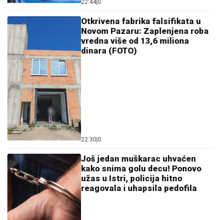
MNOGE OD OVIH PESAMA
OBOŽAVATE
Ovo je 10 numera koje je
Dino Merlin obradio od stranih
izvođača - ostaćete u čudu kad vidite
spisak
by Aklamator