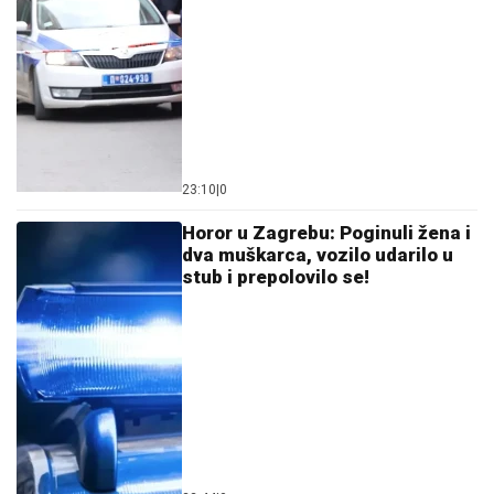
Nada Topčagić prekinula koncert, pa
se obratila OBEZBEĐENJU: "Ne mogu
da skočim, slomiću nogu!", evo šta se
desilo
JEDAN POZIV
MENjA SVE: U narednih 30 dana za
ova 3 znaka konačno sve dolazi na svoje mesto
PAKAO KOD VOLČANSKA
Ruska
avijacija žestoko udarila na grupe
stranih plaćenika – našli se na nišanu
kod Harkova