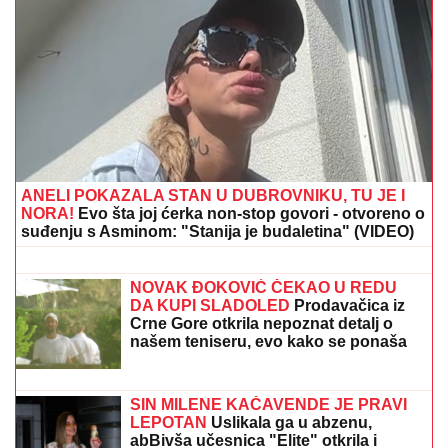
ANELI POKAZALA STAN U DUBROVNIKU, TU JE I
NORA!
Evo šta joj ćerka non-stop govori - otvoreno o
suđenju s Asminom: "Stanija je budaletina" (VIDEO)
"STANIJA, DA NEMAŠ MOŽDA
SUTLIJAŠ?"
Pobednica Elite ostala
zatečena pitanjem, o NJENOJ
REAKCIJI pričaju svi (VIDEO)
NOVAK ĐOKOVIĆ ČEKAO U REDU
DA KUPI SLADOLED
Prodavačica iz
Crne Gore otkrila nepoznat detalj o
našem teniseru, evo kako se ponaša
na letovanju