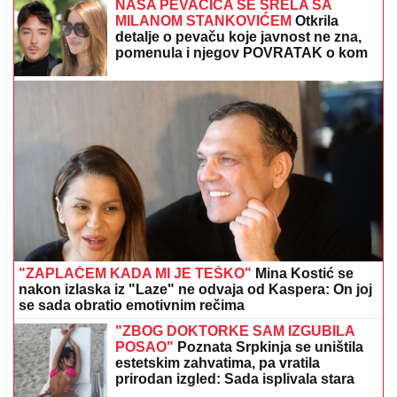
NAŠA PEVAČICA SE SRELA SA
MILANOM STANKOVIĆEM
Otkrila
detalje o pevaču koje javnost ne zna,
pomenula i njegov POVRATAK o kom
svi pričaju (VIDEO)
"ZAPLAČEM KADA MI JE TEŠKO"
Mina Kostić se
nakon izlaska iz "Laze" ne odvaja od Kaspera: On joj
se sada obratio emotivnim rečima
"ZBOG DOKTORKE SAM IZGUBILA
POSAO"
Poznata Srpkinja se uništila
estetskim zahvatima, pa vratila
prirodan izgled: Sada isplivala stara
fotka