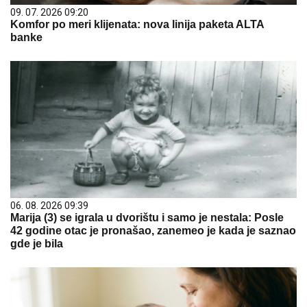
09. 07. 2026 09:20
Komfor po meri klijenata: nova linija paketa ALTA
banke
06. 08. 2026 09:39
Marija (3) se igrala u dvorištu i samo je nestala: Posle
42 godine otac je pronašao, zanemeo je kada je saznao
gde je bila