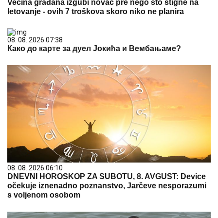
Većina građana izgubi novac pre nego što stigne na
letovanje - ovih 7 troškova skoro niko ne planira
08. 08. 2026 07:38
Како до карте за дуел Јокића и Вембањаме?
08. 08. 2026 06:10
DNEVNI HOROSKOP ZA SUBOTU, 8. AVGUST: Device
očekuje iznenadno poznanstvo, Jarčeve nesporazumi
s voljenom osobom