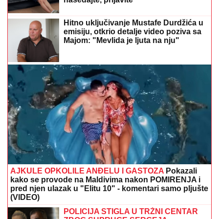
Hitno uključivanje Mustafe Durdžića u
emisiju, otkrio detalje video poziva sa
Majom: "Mevlida je ljuta na nju"
AJKULE OPKOLILE ANĐELU I GASTOZA
Pokazali
kako se provode na Maldivima nakon POMIRENJA i
pred njen ulazak u "Elitu 10" - komentari samo pljušte
(VIDEO)
POLICIJA STIGLA U TRŽNI CENTAR