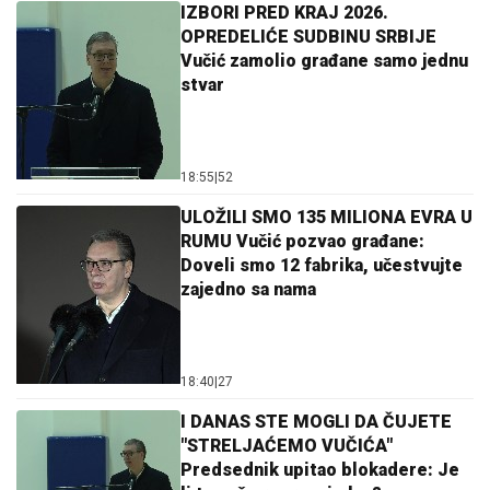
IZBORI PRED KRAJ 2026.
OPREDELIĆE SUDBINU SRBIJE
Vučić zamolio građane samo jednu
stvar
18:55
|
52
ULOŽILI SMO 135 MILIONA EVRA U
RUMU Vučić pozvao građane:
Doveli smo 12 fabrika, učestvujte
zajedno sa nama
18:40
|
27
I DANAS STE MOGLI DA ČUJETE
"STRELJAĆEMO VUČIĆA"
Predsednik upitao blokadere: Je