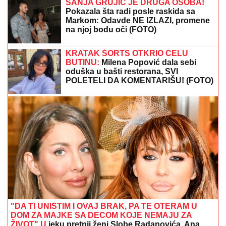
SANJA GRUJIĆ JE DRUGA OSOBA!
Pokazala šta radi posle raskida sa
Markom: Odavde NE IZLAZI, promene
na njoj bodu oči (FOTO)
KRATAK ŠORTS OTKRIO CELU
BUTINU:
Milena Popović dala sebi
oduška u bašti restorana, SVI
POLETELI DA KOMENTARIŠU! (FOTO)
"DA TI UNIŠTIM I OVAJ BRAK, PA TE OTERAM U
DOM ZA MAJKE SA DECOM KOJE NEMAJU ZA
ŽIVOT" U
jeku pretnji ženi Slobe Radanovića, Ana