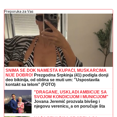
Preporuka za Vas
SNIMA SE DOK NAMEŠTA KUPAĆI, MUŠKARCIMA
NIJE DOBRO!
Prezgodna Srpkinja (41) podigla donji
deo bikinija, od oblina se muti um: "Uspostavila
kontakt sa telom" (FOTO)
"DRAGANE, USKLADI AMBICIJE SA
SVOJOM KONDICIJOM I MUNICIJOM"
Jovana Jeremić prozvala bivšeg i
njegovu verenicu, a on poručuje šta
mu je JEDINO VAŽNO: "U tome je
istina"