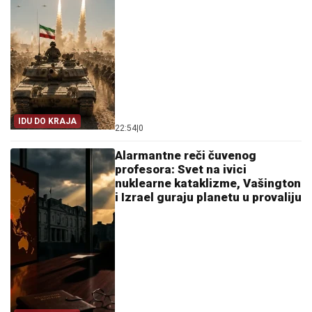
IDU DO KRAJA
22:54
|
0
Alarmantne reči čuvenog
profesora: Svet na ivici
nuklearne kataklizme, Vašington
i Izrael guraju planetu u provaliju