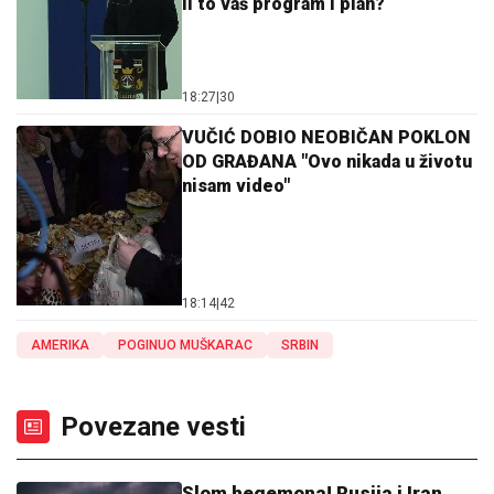
li to vaš program i plan?
18:27
|
30
VUČIĆ DOBIO NEOBIČAN POKLON
OD GRAĐANA "Ovo nikada u životu
nisam video"
18:14
|
42
AMERIKA
POGINUO MUŠKARAC
SRBIN
Povezane vesti
Slom hegemona! Rusija i Iran