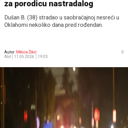
za porodicu nastradalog
Dušan B. (38) stradao u saobraćajnoj nesreći u
Oklahomi nekoliko dana pred rođendan.
Autor:
Mikica Žikić
0
Alo!
11.05.2026.
19:03