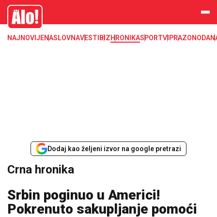
Crna hronika, smrt, ubistvo, likvidacija, krađa, pljačka, hapšenje, policija,
Alo
poginuli, zaplena, carina
NAJNOVIJE
NASLOVNA
VESTI
BIZ
HRONIKA
SPORT
VIP
RAZONODA
N
Dodaj kao željeni izvor na google pretrazi
Crna hronika
Srbin poginuo u Americi!
Pokrenuto sakupljanje pomoći