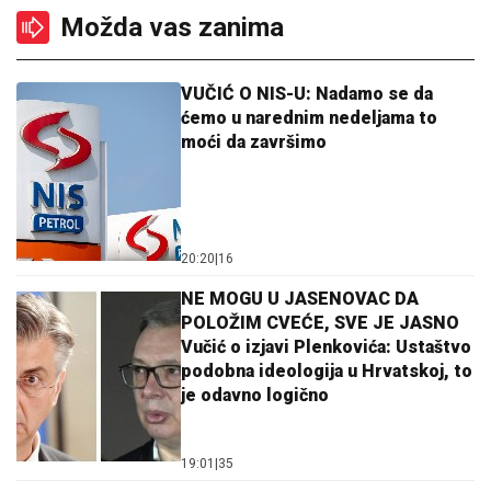
Možda vas zanima
VUČIĆ O NIS-U: Nadamo se da
ćemo u narednim nedeljama to
moći da završimo
20:20
|
16
NE MOGU U JASENOVAC DA
POLOŽIM CVEĆE, SVE JE JASNO
Vučić o izjavi Plenkovića: Ustaštvo
podobna ideologija u Hrvatskoj, to
je odavno logično
19:01
|
35