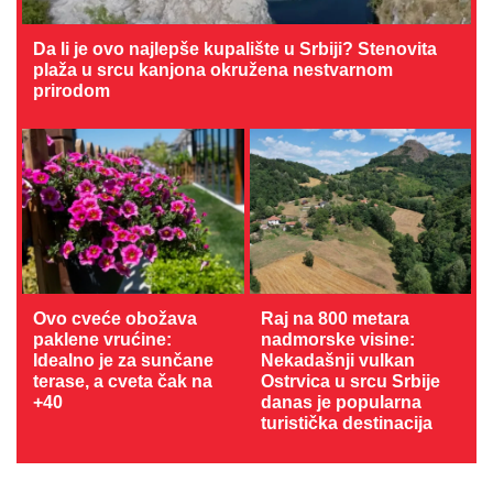
Da li je ovo najlepše kupalište u Srbiji? Stenovita
plaža u srcu kanjona okružena nestvarnom
prirodom
Ovo cveće obožava
Raj na 800 metara
paklene vrućine:
nadmorske visine:
Idealno je za sunčane
Nekadašnji vulkan
terase, a cveta čak na
Ostrvica u srcu Srbije
+40
danas je popularna
turistička destinacija