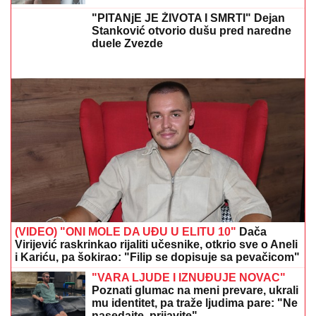
"PITANjE JE ŽIVOTA I SMRTI" Dejan
Stanković otvorio dušu pred naredne
duele Zvezde
(VIDEO) "ONI MOLE DA UĐU U ELITU 10"
Dača
Virijević raskrinkao rijaliti učesnike, otkrio sve o Aneli
i Kariću, pa šokirao: "Filip se dopisuje sa pevačicom"
"VARA LJUDE I IZNUĐUJE NOVAC"
Poznati glumac na meni prevare, ukrali
mu identitet, pa traže ljudima pare: "Ne
nasedajte, prijavite"