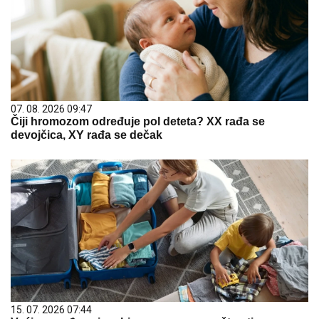
07. 08. 2026 09:47
Čiji hromozom određuje pol deteta? XX rađa se
devojčica, XY rađa se dečak
15. 07. 2026 07:44