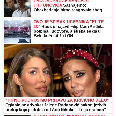
ZBOG SUPRUGE SERGEJA
TRIFUNOVIĆA
Saznajemo:
Obezbeđenje hitno reagovalo zbog
SUMNJE NA KRAĐU, pa joj pisali
krivičnu prijavu
OVO JE SPISAK UČESNIKA "ELITE
10"
Haos u najavi! Filip Car i Anđela
potpisali ugovore, a šuška se da u
Belu kuću stižu i ONI
"HITNO PODNOSIMO PRIJAVU ZA KRIVIČNO DELO"
Oglasio se advokat Jelene Radanović nakon jezivih
pretnji koje je dobila od Ane Nikolić: "To je sramno"