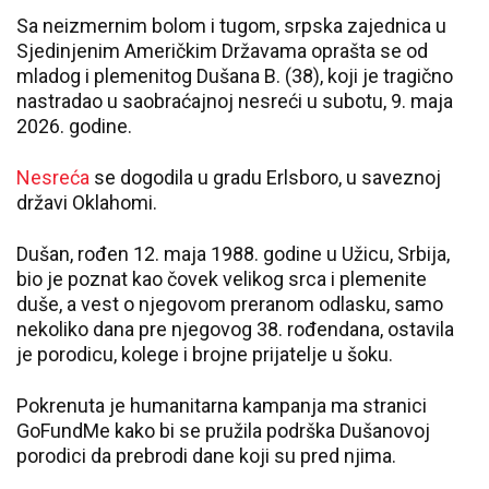
Sa neizmernim bolom i tugom, srpska zajednica u
Sjedinjenim Američkim Državama oprašta se od
mladog i plemenitog Dušana B. (38), koji je tragično
nastradao u saobraćajnoj nesreći u subotu, 9. maja
2026. godine.
Nesreća
se dogodila u gradu Erlsboro, u saveznoj
državi Oklahomi.
Dušan, rođen 12. maja 1988. godine u Užicu, Srbija,
bio je poznat kao čovek velikog srca i plemenite
duše, a vest o njegovom preranom odlasku, samo
nekoliko dana pre njegovog 38. rođendana, ostavila
je porodicu, kolege i brojne prijatelje u šoku.
Pokrenuta je humanitarna kampanja ma stranici
GoFundMe kako bi se pružila podrška Dušanovoj
porodici da prebrodi dane koji su pred njima.