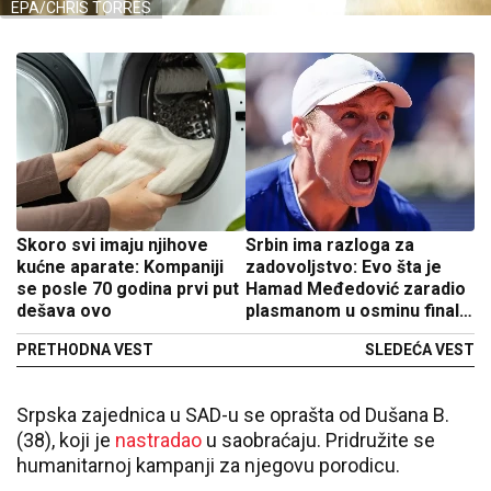
EPA/CHRIS TORRES
Skoro svi imaju njihove
Srbin ima razloga za
kućne aparate: Kompaniji
zadovoljstvo: Evo šta je
se posle 70 godina prvi put
Hamad Međedović zaradio
dešava ovo
plasmanom u osminu finala
Rima
PRETHODNA VEST
SLEDEĆA VEST
Srpska zajednica u SAD-u se oprašta od Dušana B.
(38), koji je
nastradao
u saobraćaju. Pridružite se
humanitarnoj kampanji za njegovu porodicu.