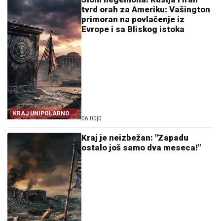
tvrd orah za Ameriku: Vašington
primoran na povlačenje iz
Evrope i sa Bliskog istoka
KRAJ UNIPOLARNOG
06:00
|
0
SVETA!
Kraj je neizbežan: "Zapadu
ostalo još samo dva meseca!"