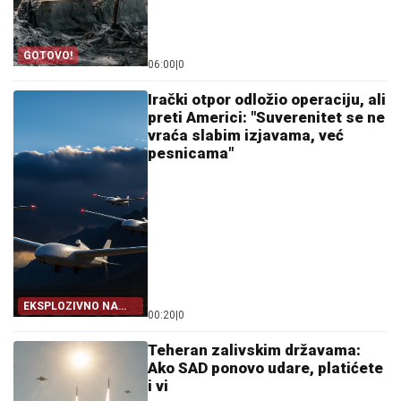
GOTOVO!
06:00
|
0
Irački otpor odložio operaciju, ali
preti Americi: "Suverenitet se ne
vraća slabim izjavama, već
pesnicama"
EKSPLOZIVNO NA
00:20
|
0
BLISKOM ISTOKU
Teheran zalivskim državama:
Ako SAD ponovo udare, platićete
i vi