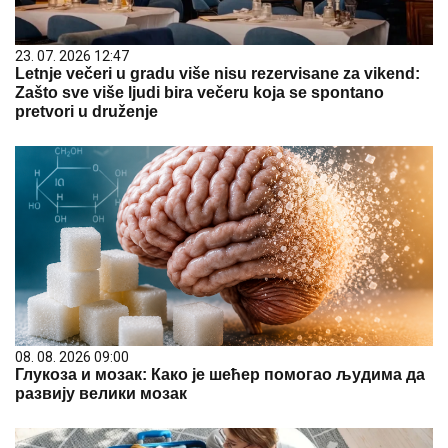
23. 07. 2026 12:47
Letnje večeri u gradu više nisu rezervisane za vikend:
Zašto sve više ljudi bira večeru koja se spontano
pretvori u druženje
08. 08. 2026 09:00
Глукоза и мозак: Како је шећер помогао људима да
развију велики мозак