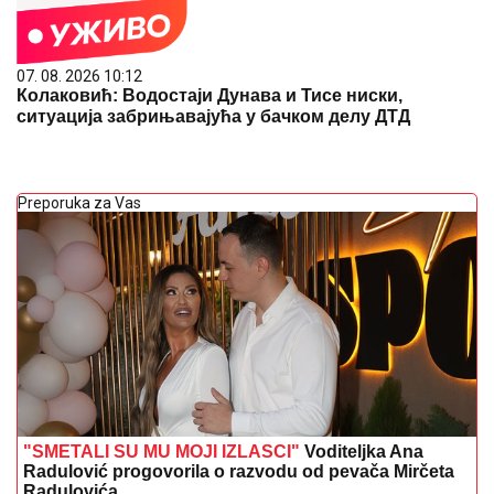
07. 08. 2026 10:12
Колаковић: Водостаји Дунава и Тисе ниски,
ситуација забрињавајућа у бачком делу ДТД
Preporuka za Vas
"SMETALI SU MU MOJI IZLASCI"
Voditeljka Ana
Radulović progovorila o razvodu od pevača Mirčeta
Radulovića