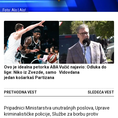
Foto: Alo | Alo!
Ovo je idealna petorka ABA
Vučić najavio: Odluka do
lige: Niko iz Zvezde, samo
Vidovdana
jedan košarkaš Partizana
PRETHODNA VEST
SLEDEĆA VEST
Pripadnici Ministarstva unutrašnjih poslova, Uprave
kriminalističke policije, Službe za borbu protiv