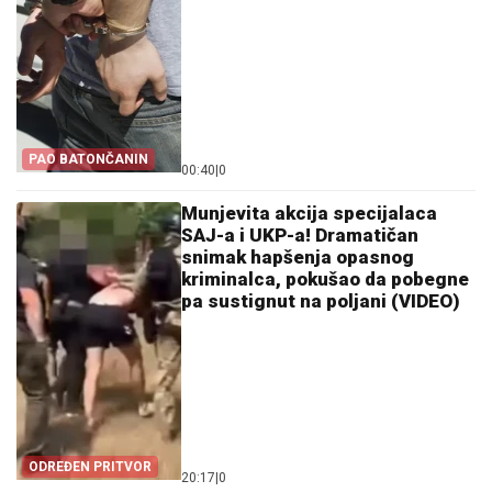
PAO BATONČANIN
00:40
|
0
Munjevita akcija specijalaca
SAJ-a i UKP-a! Dramatičan
snimak hapšenja opasnog
kriminalca, pokušao da pobegne
pa sustignut na poljani (VIDEO)
ODREĐEN PRITVOR
20:17
|
0