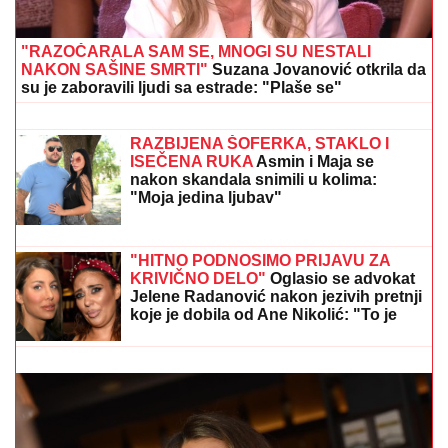
sa Majom Marinković u večernjim satima: "MEVLIDA
JE LJUTA"
BIVŠI FUDBALER JE OVAKO
INVESTIRAO ZARAĐENE MILIONE
Kupio staru kuću u Igalu i otvorio
restoran na Bojani, a evo šta je pripalo
bivšoj supruzi posle razvoda
"ZBOG DOKTORKE SAM IZGUBILA
POSAO"
Poznata Srpkinja se uništila
estetskim zahvatima, pa vratila
prirodan izgled: Sada isplivala stara
fotka