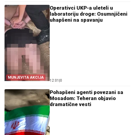
Operativci UKP-a uleteli u
laboratoriju droge: Osumnjičeni
uhapšeni na spavanju
MUNJEVITA AKCIJA
12:01
|
0
Pohapšeni agenti povezani sa
Mosadom: Teheran objavio
dramatične vesti