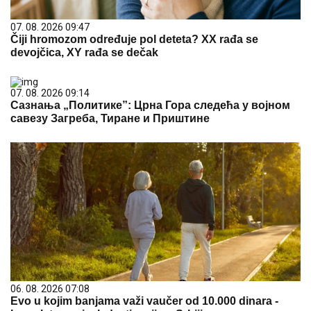
07. 08. 2026 09:47
Čiji hromozom određuje pol deteta? XX rađa se
devojčica, XY rađa se dečak
07. 08. 2026 09:14
Сазнања „Политике”: Црна Гора следећа у војном
савезу Загреба, Тиране и Приштине
06. 08. 2026 07:08
Evo u kojim banjama važi vaučer od 10.000 dinara -