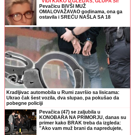
"SKUPLJAM APETIT OKOLO, A JEDEM KOD KUĆE"
Našem pevaču žena oprostila sve afere: "Ne mogu da
kažem da nisam pogledao drugu"
"HITNO PODNOSIMO PRIJAVU ZA
KRIVIČNO DELO"
Oglasio se advokat
Jelene Radanović nakon jezivih pretnji
koje je dobila od Ane Nikolić: "To je
sramno"
(FOTO, VIDEO) OVO JE ZORAN
OSUMNJIČEN ZA UBISTVO SVOJE
MAJKE NA NOVOM BEOGRADU!
Policija ga izvela bosog, KRVAVIH
nogu sa lisicama na rukama, ušao u
kola Hitne pomoći