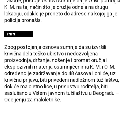
Takođe, postoje osnovi sumnje da je O. M. pomogla
K. M. na taj način što je oružje odnela na drugu
lokaciju, odakle je preneto do adrese na kojoj ga je
policija pronašla.
Zbog postojanja osnova sumnje da su izvršili
krivična dela teško ubistvo i nedozvoljena
proizvodnja, držanje, nošenje i promet oružja i
eksplozivnih materija osumnjičenima K. M. i O. M.
određeno je zadržavanje do 48 časova i oni će, uz
krivičnu prijavu, biti privedeni nadležnom tužilaštvu,
dok će maloletno lice, u prisustvu roditelja, biti
saslušano u Višem javnom tužilaštvu u Beogradu –
Odeljenju za maloletnike.