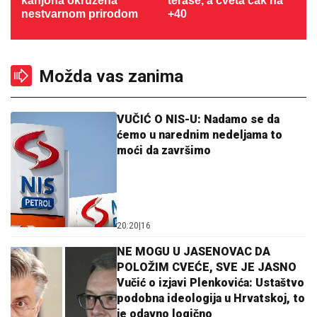
kanjona okružena
terase, a cveta čak na
nestvarnom prirodom
+40
Možda vas zanima
VUČIĆ O NIS-U: Nadamo se da
ćemo u narednim nedeljama to
moći da završimo
20:20
|
16
NE MOGU U JASENOVAC DA
POLOŽIM CVEĆE, SVE JE JASNO
Vučić o izjavi Plenkovića: Ustaštvo
podobna ideologija u Hrvatskoj, to
je odavno logično