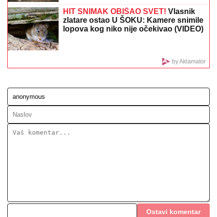
(FOTO) NALAZI SE DALEKO OD BEOGRADA
Prva
objava Jelene Radanović nakon što joj je Ana Nikolić
pretila zbog Raleta - poslala joj jezive poruke
DROGIRAN IZAZVAO SUDAR, JEDNA
OSOBA POGINULA
Vozač iz Novog
Pazara uhapšen u Ulcinju: U nesreći
dvoje povređeno
VIKTOR ORBAN NA SABORU
TRUBAČA U GUČI:
Uživao u pečenju,
svadbarskom kupusu i hajdučkim
ćevapima (FOTO)