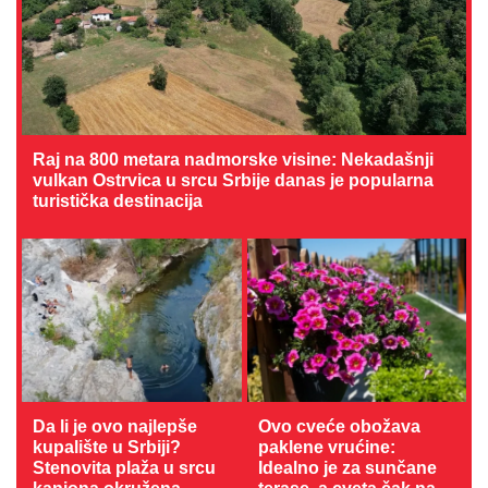
Raj na 800 metara nadmorske visine: Nekadašnji
vulkan Ostrvica u srcu Srbije danas je popularna
turistička destinacija
Da li je ovo najlepše
Ovo cveće obožava
kupalište u Srbiji?
paklene vrućine:
Stenovita plaža u srcu
Idealno je za sunčane