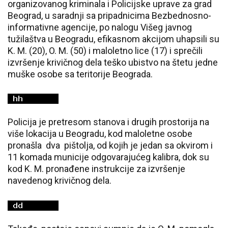
organizovanog kriminala i Policijske uprave za grad
Beograd, u saradnji sa pripadnicima Bezbednosno-
informativne agencije, po nalogu Višeg javnog
tužilaštva u Beogradu, efikasnom akcijom uhapsili su
K. M. (20), O. M. (50) i maloletno lice (17) i sprečili
izvršenje krivičnog dela teško ubistvo na štetu jedne
muške osobe sa teritorije Beograda.
Policija je pretresom stanova i drugih prostorija na
više lokacija u Beogradu, kod maloletne osobe
pronašla
dva
pištolja, od kojih je jedan sa okvirom i
11 komada municije odgovarajućeg kalibra, dok su
kod K. M. pronađene instrukcije za izvršenje
navedenog krivičnog dela.