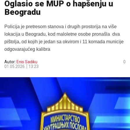
Oglasio se MUP o hapšenju u
Beogradu
Policija je pretresom stanova i drugih prostorija na više
lokacija u Beogradu, kod maloletne osobe pronašla
dva
pištolja, od kojih je jedan sa okvirom i 11 komada municije
odgovarajućeg kalibra
Autor:
Enis Sadiku
0
01.05.2026.
13:23