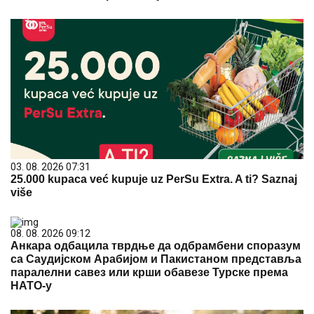
03. 08. 2026 07:31
25.000 kupaca već kupuje uz PerSu Extra. A ti? Saznaj
više
08. 08. 2026 09:12
Анкара одбацила тврдње да одбрамбени споразум
са Саудијском Арабијом и Пакистаном представља
паралелни савез или крши обавезе Турске према
НАТО-у