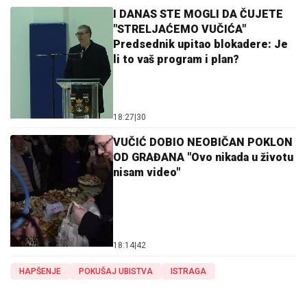
I DANAS STE MOGLI DA ČUJETE
"STRELJAĆEMO VUČIĆA"
Predsednik upitao blokadere: Je
li to vaš program i plan?
18:27
|
30
VUČIĆ DOBIO NEOBIČAN POKLON
OD GRAĐANA "Ovo nikada u životu
nisam video"
18:14
|
42
HAPŠENJE
POKUŠAJ UBISTVA
ISTRAGA