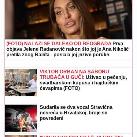
"RAZOČARALA SAM SE, MNOGI SU NESTALI
NAKON SAŠINE SMRTI"
Suzana Jovanović otkrila da
su je zaboravili ljudi sa estrade: "Plaše se"
PRŠTE ČESTITKE!
Dragan Stanković
se oglasio zbog VERENICE
Aleksandre, samo par dana nakon
VERIDBE: "Neka Bog čuva našu
ljubav!"
RAZBIJENA ŠOFERKA, STAKLO I
ISEČENA RUKA
Asmin i Maja se
nakon skandala snimili u kolima:
"Moja jedina ljubav"