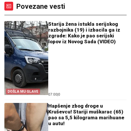
Povezane vesti
Starija žena istukla serijskog
razbojnika (19) i izbacila ga iz
zgrade: Kako je pao serijski
lopov iz Novog Sada (VIDEO)
DOŠLA MU GLAVE
07:00
|
0
Hapšenje zbog droge u
Kruševcu! Stariji muškarac (65)
pao sa 5,5 kilograma marihuane
u autu!