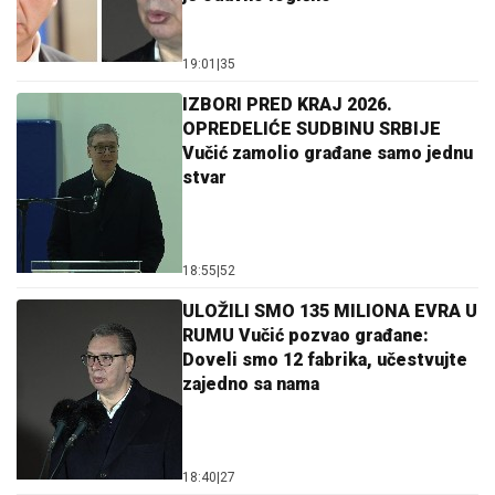
19:01
|
35
IZBORI PRED KRAJ 2026.
OPREDELIĆE SUDBINU SRBIJE
Vučić zamolio građane samo jednu
stvar
18:55
|
52
ULOŽILI SMO 135 MILIONA EVRA U
RUMU Vučić pozvao građane:
Doveli smo 12 fabrika, učestvujte
zajedno sa nama
18:40
|
27