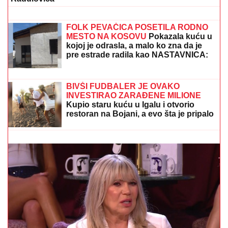
CECU NIKO NIJE PREPOZNAO NA
AERODROMU
Leti iz Malage za
Beograd: Kačket na glavi, atlet majica i
naočare (FOTO)
FOLK PEVAČICA POSETILA RODNO
MESTO NA KOSOVU
Pokazala kuću u
kojoj je odrasla, a malo ko zna da je
pre estrade radila kao NASTAVNICA:
"Svaki put plačem" (VIDEO)
NEOČEKIVANO UKLJUČENJE MUSTAFE
DURDŽIĆA!
Pred svima progovorio o VIDEO-POZIVU