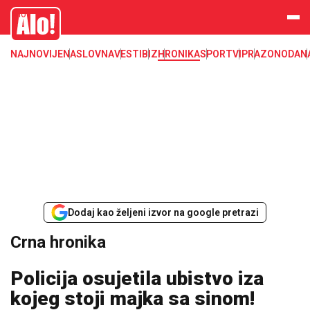
Crna hronika, smrt, ubistvo, likvidacija, krađa, pljačka, hapšenje, policija,
Alo
poginuli, zaplena, carina
NAJNOVIJE
NASLOVNA
VESTI
BIZ
HRONIKA
SPORT
VIP
RAZONODA
N
Dodaj kao željeni izvor na google pretrazi
Crna hronika
Policija osujetila ubistvo iza
kojeg stoji majka sa sinom!