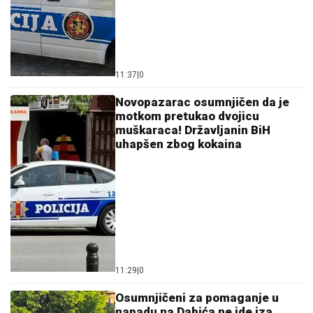
06. 08. 2026 06:38
Da li je genetika zaslužna za rađanje blizanaca? Istina o
naslednim faktorima i blizanačkoj trudnoći
06. 08. 2026 07:32
Четврти Дечји вараличарски куп у недељу у Сивцу