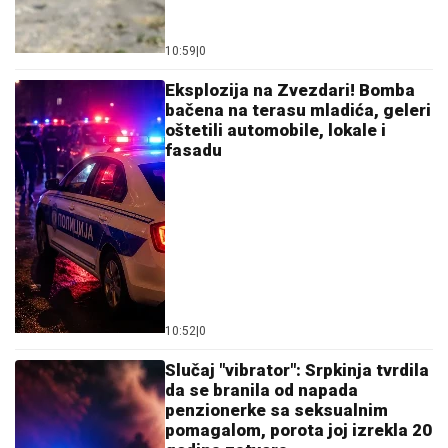
06. 08. 2026 09:00
Фудбалери Фенербахчеа савладали Штурм у
првом мечу трећег кола квалификација за Лигу
шампиона
Preporuka za Vas