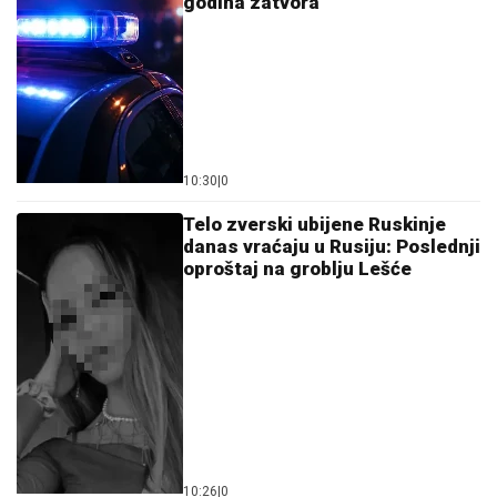
(FOTO) GORI KOMO!
Devojka Bake Praseta zapalila
društvene mreže: Milena objavila vrele fotke iz Italije,
bujni dekolte u prvom planu
(VIDEO) ŠOK OBRT NAKON BURNOG
SUSRETA SA MILICOM NA ADI
BOJANI
Terza video Barbaru! Dva
puta pričali, a onda ga pozvala:
"Upisaću se kao otac"
ŠOK! PEVAČICA PRETUKLA
TAKSISTU
Sad prvi put otkrila detalje:
"Nisam htela da platim, prebila sam
ga"