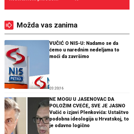
Možda vas zanima
VUČIĆ O NIS-U: Nadamo se da
ćemo u narednim nedeljama to
moći da završimo
20:20
|
16
NE MOGU U JASENOVAC DA
POLOŽIM CVEĆE, SVE JE JASNO
Vučić o izjavi Plenkovića: Ustaštvo
podobna ideologija u Hrvatskoj, to
je odavno logično