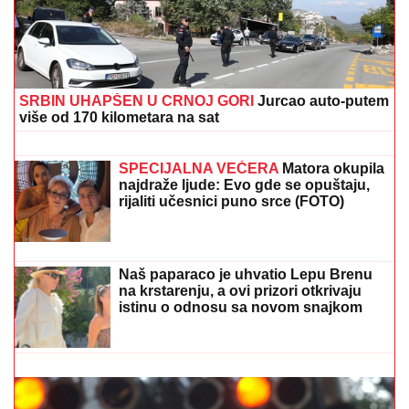
05. 08. 2026 11:59
Centralna Srbija dobija bolnicu od čak 12 spratova -
država ulaže 85 miliona evra
20. 07. 2026 08:04
REGISTRUJ SE UZ PROMO KOD CASINO Preuzmi
1500 BESPLATNIH SPINOVA