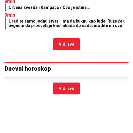
DRAMATIČNO:
Mađarska donela hitnu odluku -
građanima saopštena prelomna vest
Naš paparaco je uhvatio Lepu Brenu
na krstarenju, a ovi prizori otkrivaju
istinu o odnosu sa novom snajkom
Ovako je izgledala SVADBA Saše
Popovića i Suzane Jovanović:
PUSTILI JOJ SNIMAK nakon njegove
smrti, SAMO ŠTO NE KRENU SUZE, a
ovakav poklon za mladence se danas
retko viđa!