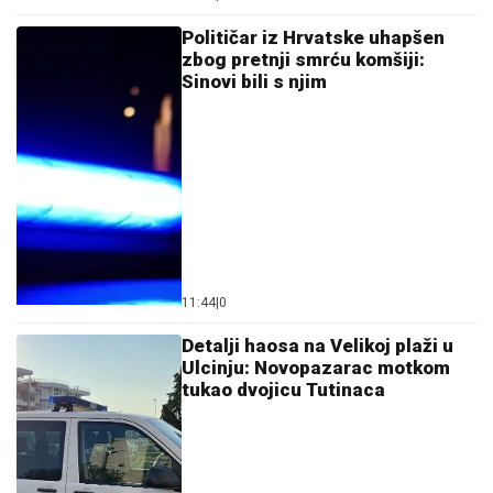
Tragedija: Fudbaler poznatog kluba ubio pešaka,
otkriveni svi detalji
06. 08. 2026 07:08
Evo u kojim banjama važi vaučer od 10.000 dinara -
kompletan spisak destinacija u Srbiji