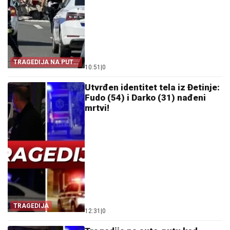
TRAGEDIJA NA PUTU
10:51
|
0
ŠABAC–LOZNICA
Utvrđen identitet tela iz Đetinje:
Fudo (54) i Darko (31) nađeni
mrtvi!
TRAGEDIJA
12:31
|
0