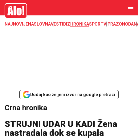
Crna hronika, smrt, ubistvo, likvidacija, krađa, pljačka, hapšenje, policija,
Alo
poginuli, zaplena, carina
NAJNOVIJE
NASLOVNA
VESTI
BIZ
HRONIKA
SPORT
VIP
RAZONODA
N
Dodaj kao željeni izvor na google pretrazi
Crna hronika
STRUJNI UDAR U KADI Žena
nastradala dok se kupala