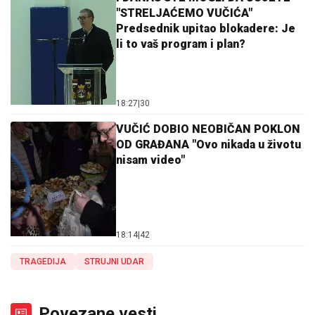
"STRELJAĆEMO VUČIĆA"
Predsednik upitao blokadere: Je
li to vaš program i plan?
18:27
|
30
VUČIĆ DOBIO NEOBIČAN POKLON
OD GRAĐANA "Ovo nikada u životu
nisam video"
18:14
|
42
TRAGEDIJA
STRUJNI UDAR
Povezane vesti