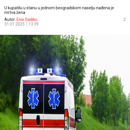
U kupatilu u stanu u jednom beogradskom naselju nađena je
mrtva žena
Autor:
Enis Sadiku
2
31.01.2025.
13:39