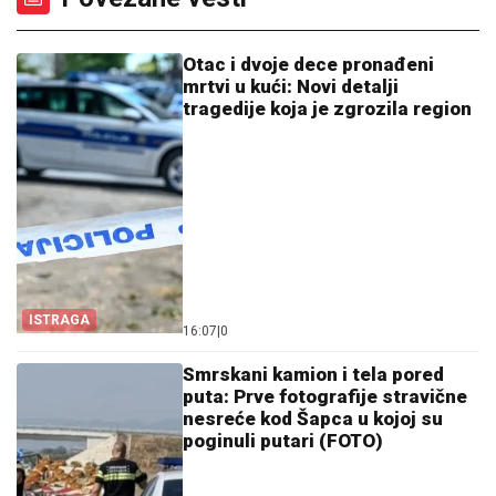
Otac i dvoje dece pronađeni
mrtvi u kući: Novi detalji
tragedije koja je zgrozila region
ISTRAGA
16:07
|
0
Smrskani kamion i tela pored
puta: Prve fotografije stravične
nesreće kod Šapca u kojoj su
poginuli putari (FOTO)