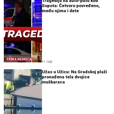
Tragedija na auto-putu kod
Sopota: Četvoro povređeno,
među njima i dete
TEŠKA NESREĆA
11:16
|
0
Užas u Užicu: Na Gradskoj plaži
pronađena tela dvojice
muškaraca