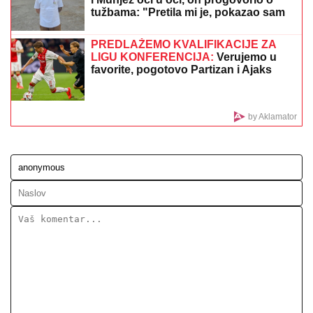
05. 08. 2026 15:45
Сазнања „Политике”: Ко је поставио замку
Митрополиту Методију у Горњем Заостру
06. 08. 2026 08:52
Zvezdina luda transfer priča: Crveno-beli odbili posao
zbog kripto valute