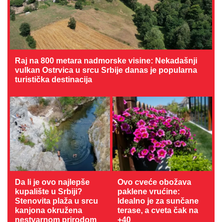
Raj na 800 metara nadmorske visine: Nekadašnji
vulkan Ostrvica u srcu Srbije danas je popularna
turistička destinacija
Da li je ovo najlepše
Ovo cveće obožava
kupalište u Srbiji?
paklene vrućine:
Stenovita plaža u srcu
Idealno je za sunčane
kanjona okružena
terase, a cveta čak na
nestvarnom prirodom
+40