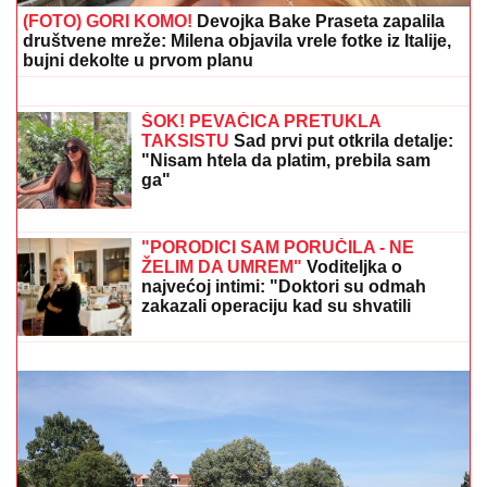
06. 08. 2026 10:06
Određeni tačni datumi iznošenja završnih reči u
postupku protiv Tačija