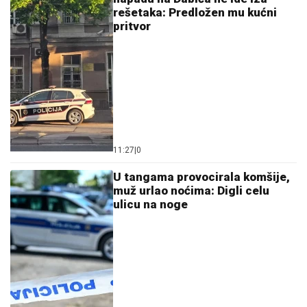
06. 08. 2026 09:12
Ракић: Евидентиране пријаве за свих 30.000
туристичких ваучера за пензионере
06. 08. 2026 08:53
Матуранти и ове године бирају исто: Психологија,
медицина и ФОН у врху, али тржиште тражи друге
стручњаке