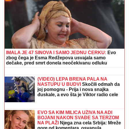
05. 08. 2026 06:45
Šta dete nasleđuje od oca, a šta od majke? Sve što
treba da znate o genetici
05. 08. 2026 14:12
Koliko visoku temperaturu ljudsko telo može da izdrži?