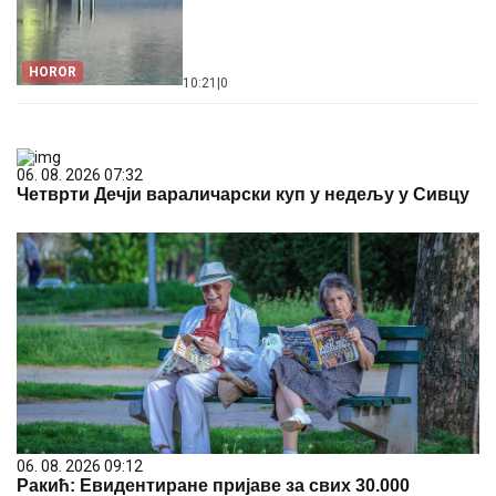
HOROR
10:21
|
0
06. 08. 2026 09:39
Marija (3) se igrala u dvorištu i samo je nestala: Posle
42 godine otac je pronašao, zanemeo je kada je saznao
gde je bila