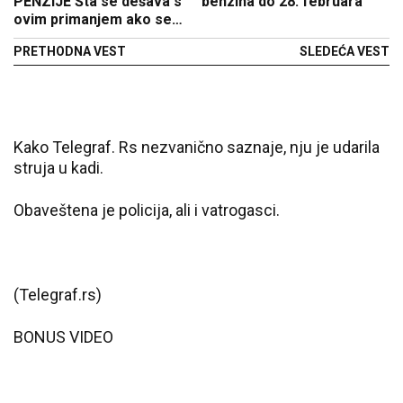
PENZIJE Šta se dešava s
benzina do 28. februara
ovim primanjem ako se
odreknete nasledstva
PRETHODNA VEST
SLEDEĆA VEST
Kako Telegraf. Rs nezvanično saznaje, nju je udarila
struja u kadi.
Obaveštena je policija, ali i vatrogasci.
(Telegraf.rs)
BONUS VIDEO