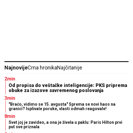
SRBIN UHAPŠEN U CRNOJ GORI
Jurcao auto-putem
više od 170 kilometara na sat
VELIKI RIZIK! RHMZ
izdao važno
upozorenje za sve građane
SPECIJALNA VEČERA
Matora okupila
najdraže ljude: Evo gde se opuštaju,
rijaliti učesnici puno srce (FOTO)