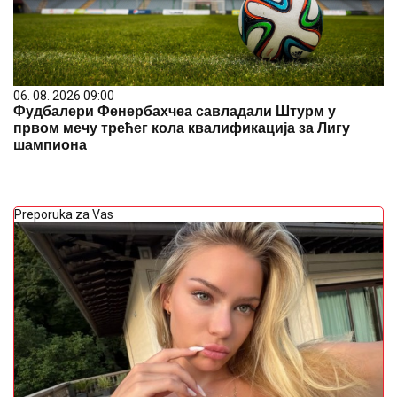
15. 07. 2026 07:44
Većina građana izgubi novac pre nego što stigne na
letovanje - ovih 7 troškova skoro niko ne planira
03. 08. 2026 13:23
Hibrid broj 1 koji osvaja Evropu, sada po specijalnoj
akcijskoj ceni od 19.990€ do 31.8.