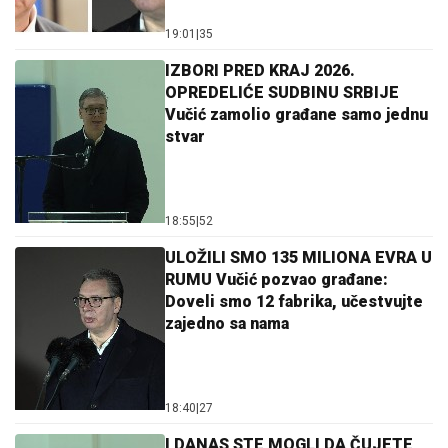
19:01
|
35
IZBORI PRED KRAJ 2026.
OPREDELIĆE SUDBINU SRBIJE
Vučić zamolio građane samo jednu
stvar
18:55
|
52
ULOŽILI SMO 135 MILIONA EVRA U
RUMU Vučić pozvao građane:
Doveli smo 12 fabrika, učestvujte
zajedno sa nama
18:40
|
27
I DANAS STE MOGLI DA ČUJETE