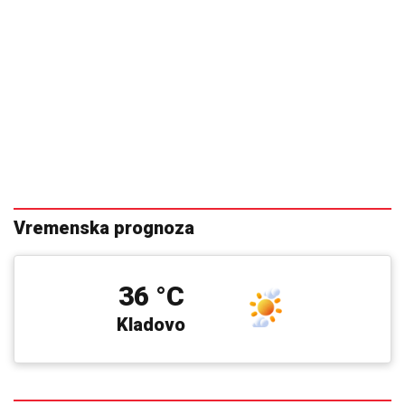
IMALA JE 47 SINOVA I SAMO JEDNU ĆERKU:
Evo
zbog čega je Esma Redžepova usvajala samo
dečake, pred smrt donela neočekivanu odluku
"MA NEK ME UBIJU, UHVATILA ME
NEKA SVEJEDNOĆA"
Isplivala
prepiska Zvicerovih prljavih
policajaca: "Čitav me život jure, nek
urade to da počinem" (FOTO)
(VIDEO) LEPA BRENA PALA NA
NASTUPU U BUDVI
Skočili odmah da
joj pomognu - Prija i nova snajka
đuskale, a evo šta je Viktor radio cele
noći