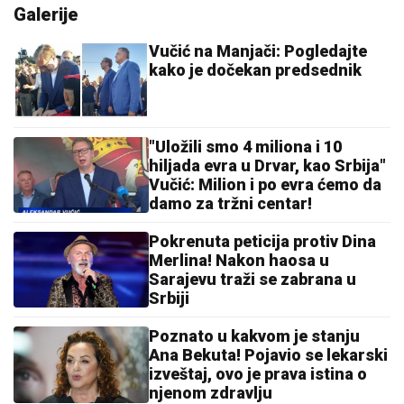
SELO SA 10 STANOVNIKA POSTAJE CENTAR
SVETA:
Ovde će se dogoditi nebeski spektakl koji se
čeka više od 100 godina
EVO SA KIM MILICA UŽIVA NA ADI
BOJANI NAKON SVAĐE SA TERZOM
NA PLAŽI
Njega zna cela Srbija: Mreže
gore od komentara, osvanula
fotografija
"MENI JE OLUJA BILA ODMOR"
Tompsonova sramna izjava o vojnoj
operaciji - evo šta je pričao pre tri
decenije: "PUŠKU IZ RATA čuvam kao
suvenir"