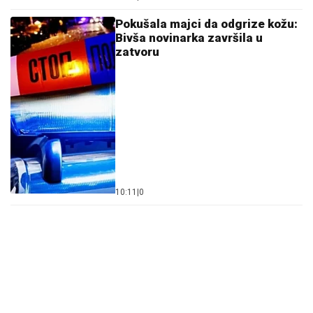
"AKO TO POMENEŠ OPET, NIKAD U KUĆU NEĆEŠ
DA MI UĐEŠ!"
Saša Popović se jednom žestoko
izdrao na kuma Ćiru, razlog će vas ostaviti u šoku:
"Bilo me je sramota"
"PORODICI SAM PORUČILA - NE
ŽELIM DA UMREM"
Voditeljka o
najvećoj intimi: "Doktori su odmah
zakazali operaciju kad su shvatili
stanje stvari", ovo je samo jednom
pričala
(FOTO) SPAKOVALI KOFERE I OTIŠLI
NA EGZOTIČNU DESTINACIJU
Ovako
Anđela i Gastoz uživaju nakon
pomirenja, ona puni baterije pred
"Elitu 10"