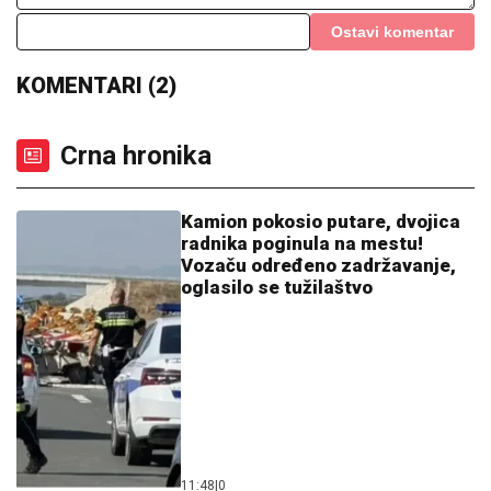
09. 07. 2026 09:20
Komfor po meri klijenata: nova linija paketa ALTA
banke
06. 08. 2026 09:33