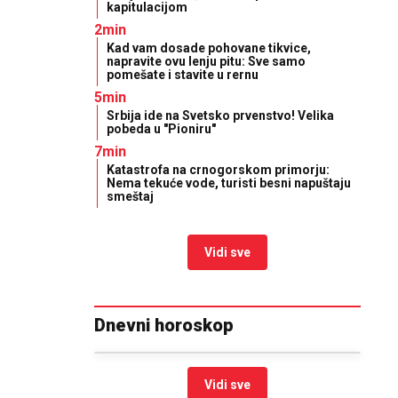
kapitulacijom
2min
Kad vam dosade pohovane tikvice,
napravite ovu lenju pitu: Sve samo
pomešate i stavite u rernu
5min
Srbija ide na Svetsko prvenstvo! Velika
pobeda u "Pioniru"
7min
Katastrofa na crnogorskom primorju:
Nema tekuće vode, turisti besni napuštaju
smeštaj
Vidi sve
Dnevni horoskop
Vidi sve