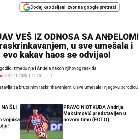
Dodaj kao željeni izvor na google pretrazi
JAV VEŠ IZ ODNOSA SA ANĐELOM!
 raskrinkavanjem, u sve umešala i
 evo kakav haos se odvijao!
dogodilo između nje i Anđela nakon njihovog raskida
anić
24.01.2025.
22:20
1
 NAIŠLI
PRAVO NIOTKUDA Andrija
Maksimović predstavljen u
h vojnika
novom timu (FOTO)
lju!