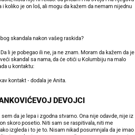
a i koliko je on loš, ali mogu da kažem da nemam nijednu
e zbog skandala nakon vašeg raskida?
. Da li je pobegao ili ne, ja ne znam. Moram da kažem da je
 veći skandal sa nama, da će otići u Kolumbiju na malo
 sada u kontaktu:
v kontakt - dodala je Anita.
ANKOVIĆEVOJ DEVOJCI
sem da je lepa i zgodna stvarno. Ona nije odavde, nije iz
 on skoro posetio. Niti sam se raspitivala, niti me
ako izgleda i to je to. Nisam nikad posumnjala da je imao