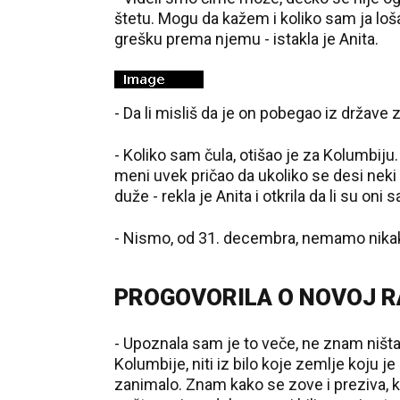
štetu. Mogu da kažem i koliko sam ja loš
grešku prema njemu - istakla je Anita.
- Da li misliš da je on pobegao iz držav
- Koliko sam čula, otišao je za Kolumbiju
meni uvek pričao da ukoliko se desi neki
duže - rekla je Anita i otkrila da li su oni
- Nismo, od 31. decembra, nemamo nikaka
PROGOVORILA O NOVOJ R
- Upoznala sam je to veče, ne znam ništa 
Kolumbije, niti iz bilo koje zemlje koju je
zanimalo. Znam kako se zove i preziva, k