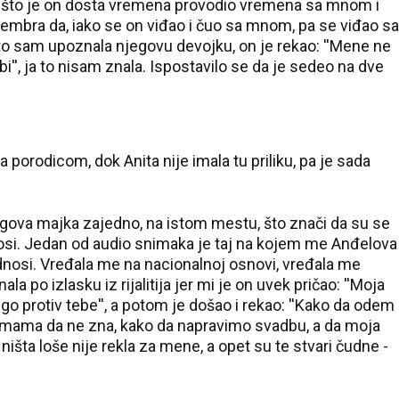
o što je on dosta vremena provodio vremena sa mnom i
mbra da, iako se on viđao i čuo sa mnom, pa se viđao sa
o sam upoznala njegovu devojku, on je rekao: ''Mene ne
', ja to nisam znala. Ispostavilo se da je sedeo na dve
porodicom, dok Anita nije imala tu priliku, pa je sada
egova majka zajedno, na istom mestu, što znači da su se
osi. Jedan od audio snimaka je taj na kojem me Anđelova
osi. Vređala me na nacionalnoj osnovi, vređala me
a po izlasku iz rijalitija jer mi je on uvek pričao: ''Moja
36 °C
o protiv tebe'', a potom je došao i rekao: ''Kako da odem
Loznica
 mama da ne zna, kako da napravimo svadbu, a da moja
išta loše nije rekla za mene, a opet su te stvari čudne -