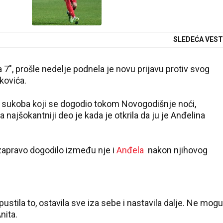
SLEDEĆA VEST
ita 7", prošle nedelje podnela je novu prijavu protiv svog
kovića.
je sukoba koji se dogodio tokom Novogodišnje noći,
 najšokantniji deo je kada je otkrila da ju je Anđelina
e zapravo dogodilo između nje i
Anđela
nakon njihovog
stila to, ostavila sve iza sebe i nastavila dalje. Ne mogu
nita.