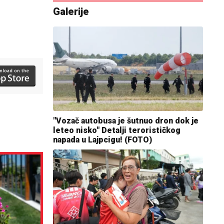
Galerije
"Vozač autobusa je šutnuo dron dok je
leteo nisko" Detalji terorističkog
napada u Lajpcigu! (FOTO)