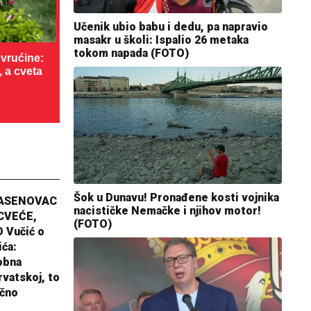
Učenik ubio babu i dedu, pa napravio
masakr u školi: Ispalio 26 metaka
tokom napada (FOTO)
vrućine:
, a cveta
Šok u Dunavu! Pronađene kosti vojnika
JASENOVAC
nacističke Nemačke i njihov motor!
CVEĆE,
(FOTO)
 Vučić o
ića:
obna
rvatskoj, to
ično