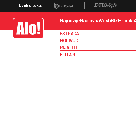
Zadruga, Rijaliti, Zadruga 4
Uvek u toku.
Najnovije
Naslovna
Vesti
BIZ
Hronika
Alo
ESTRADA
HOLIVUD
RIJALITI
ELITA 9