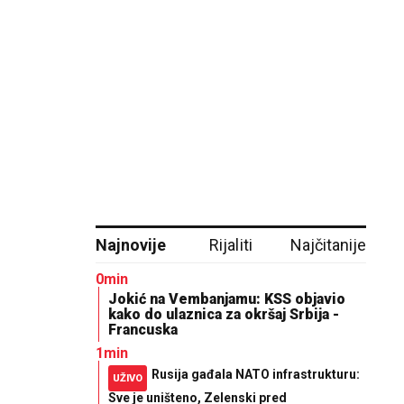
Najnovije
Rijaliti
Najčitanije
0min
Jokić na Vembanjamu: KSS objavio
kako do ulaznica za okršaj Srbija -
Francuska
1min
Rusija gađala NATO infrastrukturu:
UŽIVO
Sve je uništeno, Zelenski pred