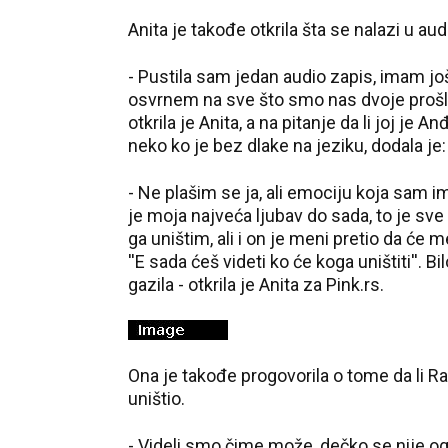
Anita je takođe otkrila šta se nalazi u a
- Pustila sam jedan audio zapis, imam još
osvrnem na sve što smo nas dvoje prošli, b
otkrila je Anita, a na pitanje da li joj je
neko ko je bez dlake na jeziku, dodala je:
- Ne plašim se ja, ali emociju koja sam 
je moja najveća ljubav do sada, to je sve
ga uništim, ali i on je meni pretio da će m
''E sada ćeš videti ko će koga uništiti''. 
gazila - otkrila je Anita za Pink.rs.
Ona je takođe progovorila o tome da li Ra
uništio.
- Videli smo čime može, dečko se nije ogla