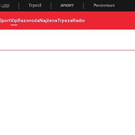
Sport
Vip
Razonoda
Najžena
Trpeza
Radio