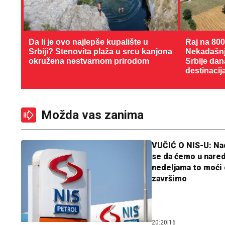
Da li je ovo najlepše kupalište u
Raj na 80
Srbiji? Stenovita plaža u srcu kanjona
Nekadašnji
okružena nestvarnom prirodom
Srbije dan
destinacij
Možda vas zanima
VUČIĆ O NIS-U: N
se da ćemo u nare
nedeljama to moći 
završimo
20:20
|
16