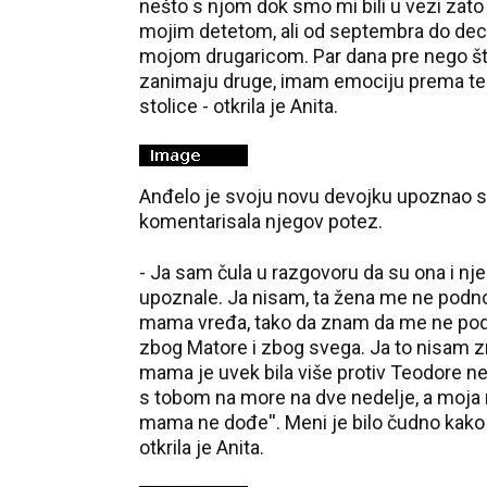
nešto s njom dok smo mi bili u vezi zat
mojim detetom, ali od septembra do dece
mojom drugaricom. Par dana pre nego št
zanimaju druge, imam emociju prema tebi'
stolice - otkrila je Anita.
Anđelo je svoju novu devojku upoznao sa 
komentarisala njegov potez.
- Ja sam čula u razgovoru da su ona i nj
upoznale. Ja nisam, ta žena me ne podn
mama vređa, tako da znam da me ne podn
zbog Matore i zbog svega. Ja to nisam znal
mama je uvek bila više protiv Teodore neg
s tobom na more na dve nedelje, a moja
mama ne dođe''. Meni je bilo čudno kako n
otkrila je Anita.