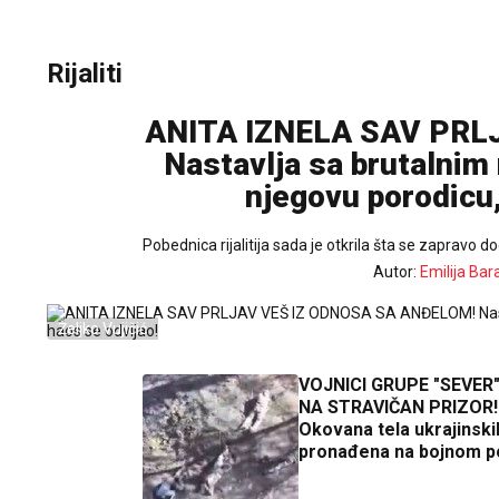
Rijaliti
ANITA IZNELA SAV PRL
Nastavlja sa brutalnim
njegovu porodicu,
Pobednica rijalitija sada je otkrila šta se zapravo 
Autor:
Emilija Bar
Željko Vujičić
VOJNICI GRUPE "SEVER"
NA STRAVIČAN PRIZOR!
Okovana tela ukrajinski
pronađena na bojnom po