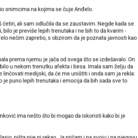
udio snimcima na kojima se čuje Anđelo.
 četiri, ali sam odlučila da se zaustavim. Negde kada se
ilo je previše lepih trenutaka i ne bih to da kvarim -
 Anđelo nečim zapretio, s obzirom da je poznata javnosti kao
imala prema njemu je jača od svega što se izdešavalo. On
 bilo u nekom trenutku afekta i besa. Imala sam želju da
e linčovati medijski, da će me uništiti i onda sam ja rekla:
Bilo je puno lepih trenutaka i emocija da bih sada sve to
nković ima nešto što bi mogao da iskoristi kako bi je
sio, ništa nije ni rekao. Ja pričam i na svoju i na njegovu