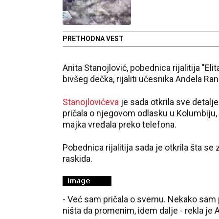
PRETHODNA VEST
Anita Stanojlović, pobednica rijalitija "El
bivšeg dečka, rijaliti učesnika Andela Ran
Stanojlovićeva
je sada otkrila sve detal
pričala o njegovom odlasku u Kolumbiju, a
majka vređala preko telefona.
Pobednica rijalitija sada je otkrila šta s
raskida.
- Već sam pričala o svemu. Nekako sam pu
ništa da promenim, idem dalje - rekla je A