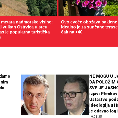
0 metara nadmorske visine:
Ovo cveće obožava paklene 
 vulkan Ostrvica u srcu
Idealno je za sunčane terase
as je popularna turistička
čak na +40
a
adamo
NE MOGU U 
dnim
DA POLOŽIM 
da
SVE JE JASNO
izjavi Plenkov
Ustaštvo pod
ideologija u H
je odavno log
19:01
|
35