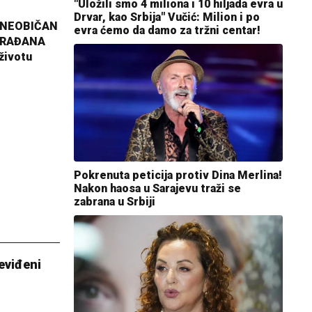
"Uložili smo 4 miliona i 10 hiljada evra u
Drvar, kao Srbija" Vučić: Milion i po
 NEOBIČAN
evra ćemo da damo za tržni centar!
GRAĐANA
životu
Pokrenuta peticija protiv Dina Merlina!
Nakon haosa u Sarajevu traži se
zabrana u Srbiji
neviđeni