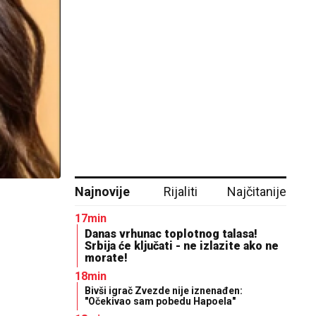
Najnovije
Rijaliti
Najčitanije
17min
Danas vrhunac toplotnog talasa!
Srbija će ključati - ne izlazite ako ne
morate!
18min
Bivši igrač Zvezde nije iznenađen:
"Očekivao sam pobedu Hapoela"