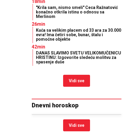
18min
"Krila sam, nismo smeli" Ceca Ražnatović
konačno otkrila istinu o odnosu sa
Merlinom
26min
Kuća sa velikim placem od 33 ara za 30.000
evra! Ima četiri sobe, bunar, štalu i
pomoćne objekte
42min
DANAS SLAVIMO SVETU VELIKOMUČENICU
HRISTINU: Izgovorite sledeću molitvu za
spasenje duše
Vidi sve
Dnevni horoskop
Vidi sve