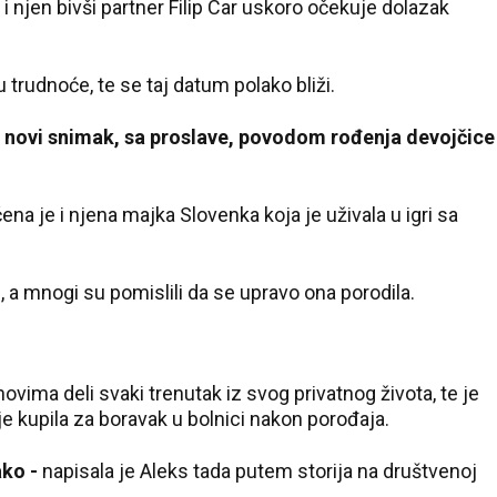
ć
i njen bivši partner Filip Car uskoro očekuje dolazak
udnoće, te se taj datum polako bliži.
 novi snimak, sa proslave, povodom rođenja devojčice
ćena je i njena majka Slovenka koja je uživala u igri sa
, a mnogi su pomislili da se upravo ona porodila.
vima deli svaki trenutak iz svog privatnog života, te je
e kupila za boravak u bolnici nakon porođaja.
ako -
napisala je Aleks tada putem storija na društvenoj