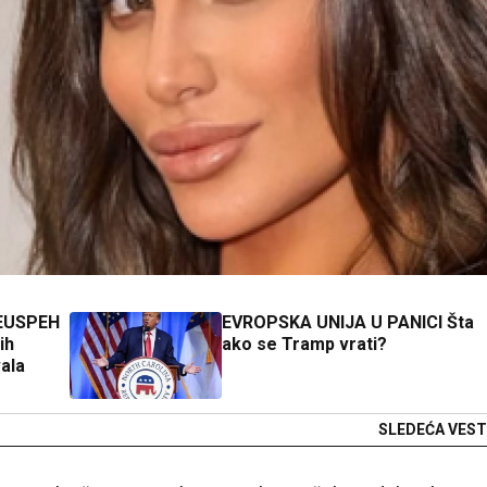
EUSPEH
EVROPSKA UNIJA U PANICI Šta
ih
ako se Tramp vrati?
ala
SLEDEĆA VEST