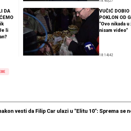
18:40
|
27
I DA
VUČIĆ DOBIO
AĆEMO
POKLON OD 
ik
"Ovo nikada u 
e li
nisam video"
lan?
18:14
|
42
EBE
kon vesti da Filip Car ulazi u "Elitu 10": Sprema se 