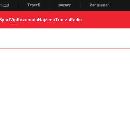
Sport
Vip
Razonoda
Najžena
Trpeza
Radio