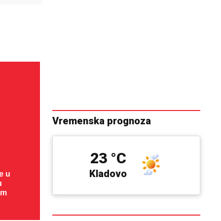
Vremenska prognoza
23 °C
Kladovo
e u
u
om