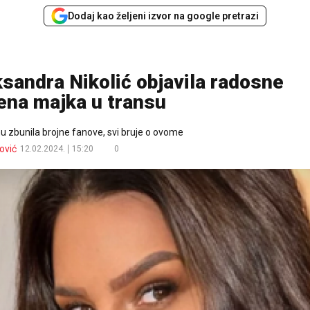
Dodaj kao željeni izvor na google pretrazi
sandra Nikolić objavila radosne
jena majka u transu
 zbunila brojne fanove, svi bruje o ovome
ović
12.02.2024.
15:20
0