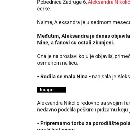
Pobednica Zadruge 6,
Aleksandra Nikoli
ćerke.
Naime, Aleksandra je u sedmom mesecu tr
Međutim, Aleksandra je danas objavila
Nine, a fanovi su ostali zbunjeni.
Ona je na proslavi koju je objavila, prime
osmehom na licu.
- Rodila se mala Nina -
napisala je Aleks
Aleksandra Nikolić redovno sa svojim fano
nedavno podelila peškire i pidžamu koju j
- Pripremamo torbu za porodilište pol
mreži Instagram.