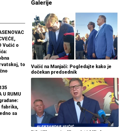
Galerije
JASENOVAC
CVEĆE,
 Vučić o
ića:
obna
rvatskoj, to
Vučić na Manjači: Pogledajte kako je
ično
dočekan predsednik
135
A U RUMU
građane:
 fabrika,
jedno sa