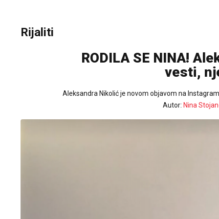
Rijaliti
RODILA SE NINA! Alek
vesti, n
Aleksandra Nikolić je novom objavom na Instagramu
Autor:
Nina Stojan