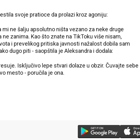
tila svoje pratioce da prolazi kroz agoniju:
da mi ne šalju apsolutno ništa vezano za neke druge
išta ne zanima. Kao što znate na TikToku više nisam,
a i prevelikog pritiska javnosti nažalost dobila sam
ako dugo piti - saopštila je Aleksandra i dodala:
resuje. Isključivo lepe stvari dolaze u obzir. Čuvajte sebe
rvo mesto - poručila je ona.