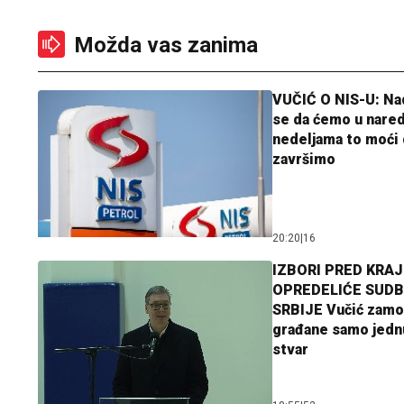
Možda vas zanima
VUČIĆ O NIS-U: N
se da ćemo u nare
nedeljama to moći 
završimo
20:20
|
16
IZBORI PRED KRAJ
OPREDELIĆE SUDB
SRBIJE Vučić zamo
građane samo jedn
stvar