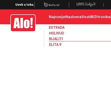
Zadruga, Rijaliti, Zadruga 4
Uvek u toku.
Najnovije
Naslovna
Vesti
BIZ
Hronika
Alo
ESTRADA
HOLIVUD
RIJALITI
ELITA 9