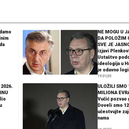
adamo
NE MOGU U 
dnim
DA POLOŽIM 
da
SVE JE JASNO
izjavi Plenkov
Ustaštvo pod
ideologija u H
je odavno log
19:01
|
35
 2026.
ULOŽILI SMO 
INU
MILIONA EVR
lio
Vučić pozvao 
u
Doveli smo 12
učestvujte za
nama