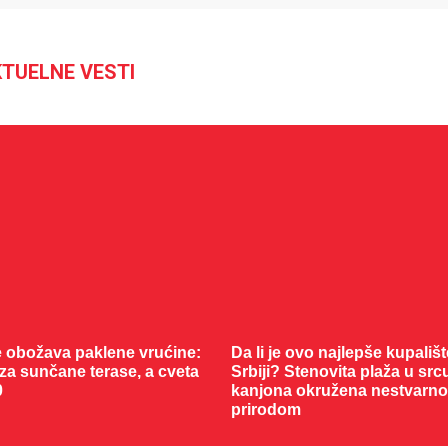
TUELNE VESTI
21 °C
29 °C
Loznica
Beograd
 obožava paklene vrućine:
Da li je ovo najlepše kupališt
 za sunčane terase, a cveta
Srbiji? Stenovita plaža u src
0
kanjona okružena nestvarn
prirodom