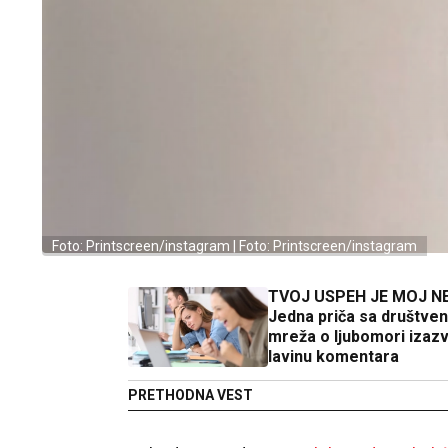
Foto: Printscreen/instagram | Foto: Printscreen/instagram
TVOJ USPEH JE MOJ N
Jedna priča sa društven
mreža o ljubomori izazv
lavinu komentara
PRETHODNA VEST