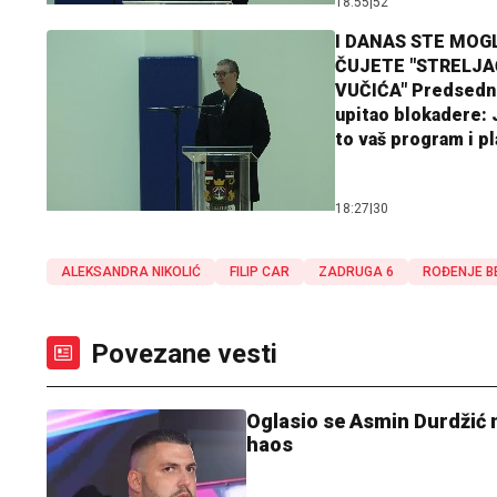
18:55
|
52
I DANAS STE MOGL
ČUJETE "STRELJ
VUČIĆA" Predsedn
upitao blokadere: J
to vaš program i p
18:27
|
30
ALEKSANDRA NIKOLIĆ
FILIP CAR
ZADRUGA 6
ROĐENJE B
Povezane vesti
Oglasio se Asmin Durdžić na
haos