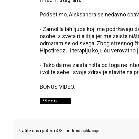
Podsetimo, Aleksandra se nedavno obaves
- Zamolila bih ljude koji me podržavaju 
osobe iz sveta rijalitija jer me zaista n
odmaram se od svega. Zbog stresnog život
Hipotireozu i terapiju koju ću verovatno j
- Tako da me zaista ništa od toga ne inte
i volite sebe i svoje zdravlje stavite na p
BONUS VIDEO:
Pratite nas i putem iOS i android aplikacije