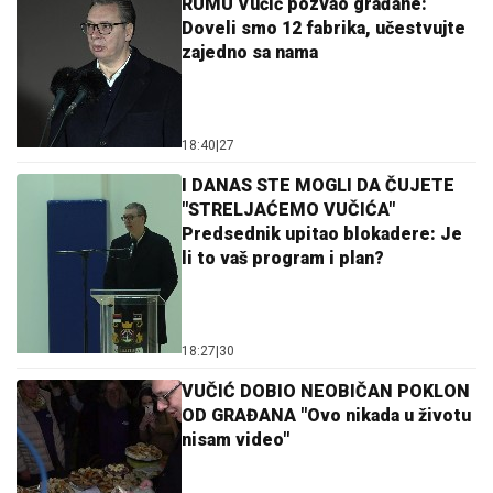
RUMU Vučić pozvao građane:
Doveli smo 12 fabrika, učestvujte
zajedno sa nama
18:40
|
27
I DANAS STE MOGLI DA ČUJETE
"STRELJAĆEMO VUČIĆA"
Predsednik upitao blokadere: Je
li to vaš program i plan?
18:27
|
30
VUČIĆ DOBIO NEOBIČAN POKLON
OD GRAĐANA "Ovo nikada u životu
nisam video"