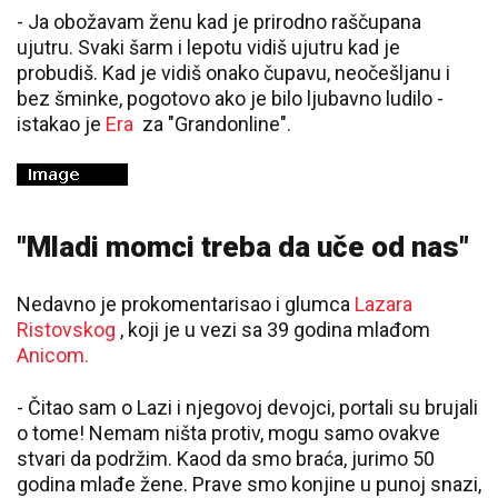
- Ja obožavam ženu kad je prirodno raščupana
ujutru. Svaki šarm i lepotu vidiš ujutru kad je
probudiš. Kad je vidiš onako čupavu, neočešljanu i
bez šminke, pogotovo ako je bilo ljubavno ludilo -
istakao je
Era
za "Grandonline".
"Mladi momci treba da uče od nas"
Nedavno je prokomentarisao i glumca
Lazara
Ristovskog
, koji je u vezi sa 39 godina mlađom
Anicom.
- Čitao sam o Lazi i njegovoj devojci, portali su brujali
o tome! Nemam ništa protiv, mogu samo ovakve
stvari da podržim. Kaod da smo braća, jurimo 50
godina mlađe žene. Prave smo konjine u punoj snazi,