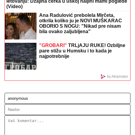
RAZBIJENA ŠOFERKA, STAKLO I ISEČENA RUKA
Asmin i Maja se nakon skandala snimili u kolima:
"Moja jedina ljubav"
TAMARA ĐURIĆ DAJE 560.000 EVRA
KAO JEMSTVO ZA BIVŠEG MUŽA
Želi
da se brani sa slobode: "Verujem da bi
i on to uradio za mene", ovo su svi
detalji
"NE UMIRE SE ZA LJUDIMA KOJI SU
PUCALI U TEBE"
Brutalno
oglašavanje Jovane Jeremić 5 dana
nakon veridbe Dragana Stankovića:
"Znali su šta rade"