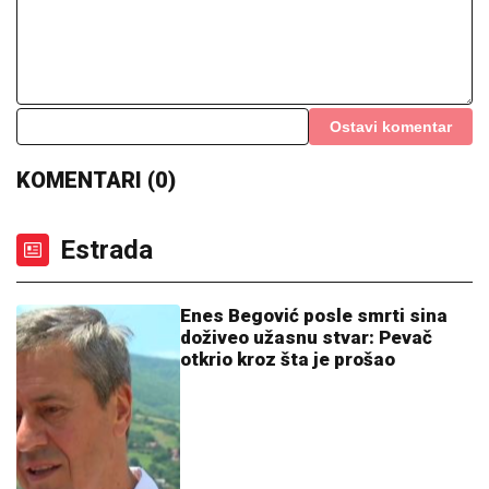
SKANDAL NA BALKANU!
Otkriveno čiji je dron koji
je pao u Bugarskoj – Ambasador HITNO POZVAN NA
RAPORT!
"HITNO PODNOSIMO PRIJAVU ZA
KRIVIČNO DELO"
Oglasio se advokat
Jelene Radanović nakon jezivih pretnji
koje je dobila od Ane Nikolić: "To je
sramno"
STARLETA ŠOKIRALA SRBIJU!
Za
slobodu bivšeg muža izdvojila preko
POLA MILIONA EVRA: "On će zauvek
biti otac mog deteta..."