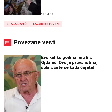
18:14
|
42
ERA OJDANIĆ
LAZAR RISTOVSKI
Povezane vesti
Evo koliko godina ima Era
Ojdanić: Ovo je prava istina,
šokiraćete se kada čujete!