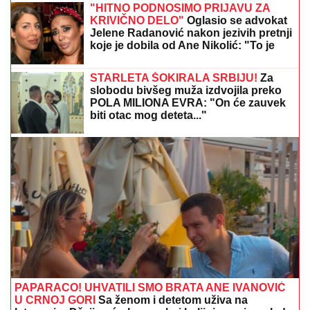
SANJA GRUJIĆ JE DRUGA OSOBA!
Pokazala šta
radi posle raskida sa Markom: Odavde NE IZLAZI,
promene na njoj bodu oči (FOTO)
"ŽELIM BEBU"
Jelena Gavrilović
progovorila o svadbi, renoviranju
kuće, zašto je pristala na rijaliti i
obnaživanje: "Išla sam roditeljima da
kažem da odustajem"
"ZATO JE I BIVŠI"
Jovana Jeremić se
uskoro udaje za Tigra, a OVO je razlog
zbog kojeg se razvela od prvog muža:
"Htela sam više i bolje"