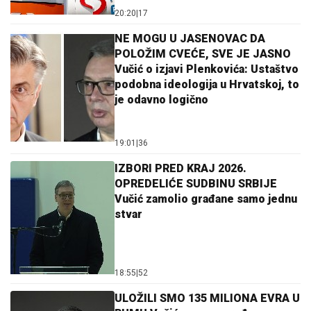
20:20
|
17
NE MOGU U JASENOVAC DA
POLOŽIM CVEĆE, SVE JE JASNO
Vučić o izjavi Plenkovića: Ustaštvo
podobna ideologija u Hrvatskoj, to
je odavno logično
19:01
|
36
IZBORI PRED KRAJ 2026.
OPREDELIĆE SUDBINU SRBIJE
Vučić zamolio građane samo jednu
stvar
18:55
|
52
ULOŽILI SMO 135 MILIONA EVRA U