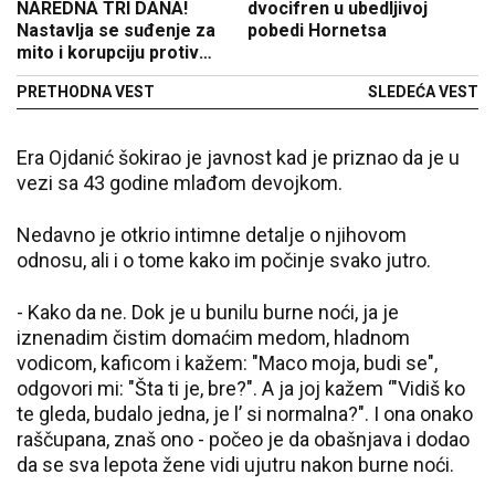
NAREDNA TRI DANA!
dvocifren u ubedljivoj
Nastavlja se suđenje za
pobedi Hornetsa
mito i korupciju protiv
izraelskog premijera
PRETHODNA VEST
SLEDEĆA VEST
Era Ojdanić šokirao je javnost kad je priznao da je u
vezi sa 43 godine mlađom devojkom.
Nedavno je otkrio intimne detalje o njihovom
odnosu, ali i o tome kako im počinje svako jutro.
- Kako da ne. Dok je u bunilu burne noći, ja je
iznenadim čistim domaćim medom, hladnom
vodicom, kaficom i kažem: "Maco moja, budi se",
odgovori mi: "Šta ti je, bre?". A ja joj kažem ‘"Vidiš ko
te gleda, budalo jedna, je l’ si normalna?". I ona onako
raščupana, znaš ono - počeo je da obašnjava i dodao
da se sva lepota žene vidi ujutru nakon burne noći.