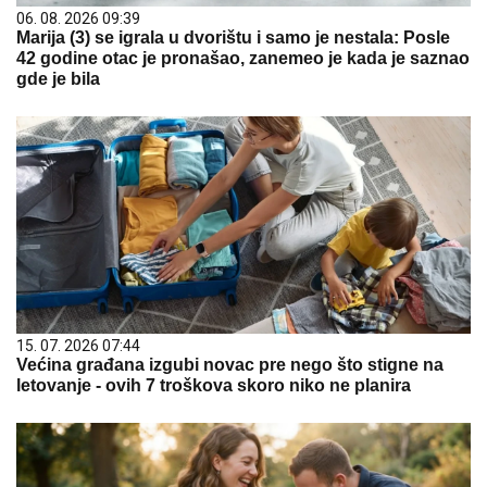
06. 08. 2026 09:39
Marija (3) se igrala u dvorištu i samo je nestala: Posle
42 godine otac je pronašao, zanemeo je kada je saznao
gde je bila
15. 07. 2026 07:44
Većina građana izgubi novac pre nego što stigne na
letovanje - ovih 7 troškova skoro niko ne planira