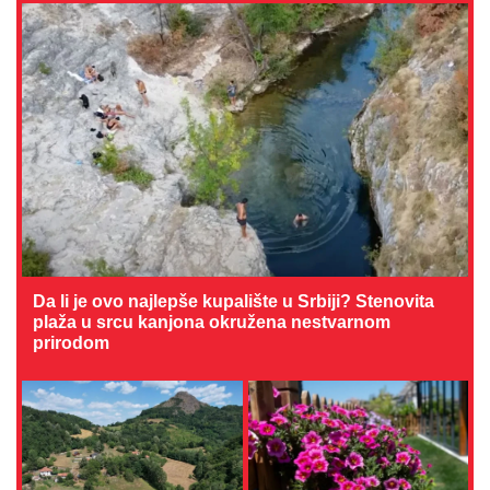
Da li je ovo najlepše kupalište u Srbiji? Stenovita
plaža u srcu kanjona okružena nestvarnom
prirodom