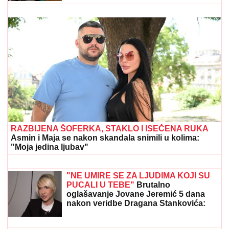
Hitno uključivanje Mustafe Durdžića u emisiju, otkrio
detalje video poziva sa Majom: "Mevlida je ljuta na
nju"
GLUMICA SA GASTOZOM I ANĐELOM
NA MALDIVIMA!
Evo o kome je reč:
Trčkaraju po pesku, golišava tela u
prvom planu (FOTO)
(FOTO) SVI GLEDAJU U SARU JO!
Pevačica i Aleksa Bjelogrlić ne skidaju
osmeh sa lica, a ona jednim potezom
OČARALA SVE