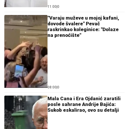
11:00
|
0
"Varaju muževe u mojoj kafani,
dovode švalere" Pevač
raskrinkao koleginice: "Dolaze
na prenoćište"
08:00
|
0
Mala Cana i Era Ojdanić zaratili
posle sahrane Andrije Bajića:
Sukob eskalirao, ovo su detalji