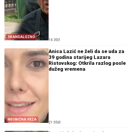
SKANDALOZNO
16:30
|
1
Anica Lazić ne želi da se uda za
39 godina starijeg Lazara
Ristovskog: Otkrila razlog posle
dužeg vremena
NEOBIČNA VEZA
21:05
|
0