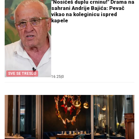
"Nosićeš duplu crninu!" Drama na
sahrani Andrije Bajića: Pevač
vikao na koleginicu ispred
kapele
SVE SE TRESLO
16:25
|
0