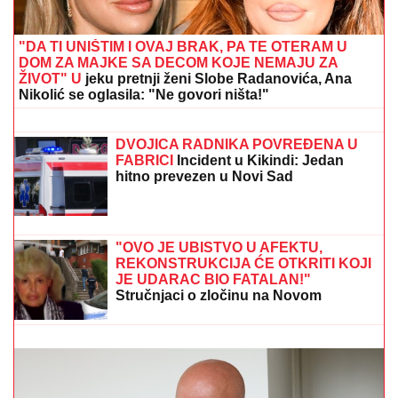
"DA TI UNIŠTIM I OVAJ BRAK, PA TE OTERAM U
DOM ZA MAJKE SA DECOM KOJE NEMAJU ZA
ŽIVOT" U
jeku pretnji ženi Slobe Radanovića, Ana
Nikolić se oglasila: "Ne govori ništa!"
"ŽELIM BEBU"
Jelena Gavrilović
progovorila o svadbi i renoviranju
kuće: "Išla sam roditeljima da kažem
da odustajem"
DVOJICA RADNIKA POVREĐENA U
FABRICI
Incident u Kikindi: Jedan
hitno prevezen u Novi Sad