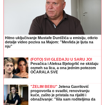
Strahovit udes kod Niša! Vozilo potpuno zgužvano
završilo u kanalu - Delovi na sve strane (FOTO)
"OVO JE UBISTVO U AFEKTU,
REKONSTRUKCIJA ĆE OTKRITI KOJI
JE UDARAC BIO FATALAN!"
Stručnjaci o zločinu na Novom
Beogradu: Da li je tragedija mogla biti
sprečena?
"KAD GOD SAM U KRIZI..."
Objava
Milice Veličković DIGLA BURU na
mrežama, pokazala KAKO SE ČASTI
par dana nakon SUKOBA sa Terzom
(FOTO)