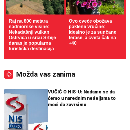
Raj na 800 metara
Ovo cveće obožava
nadmorske visine:
paklene vrućine:
Nekadašnji vulkan
Idealno je za sunčane
Ostrvica u srcu Srbije
terase, a cveta čak na
danas je popularna
+40
turistička destinacija
Možda vas zanima
VUČIĆ O NIS-U: Nadamo se da
ćemo u narednim nedeljama to
moći da završimo