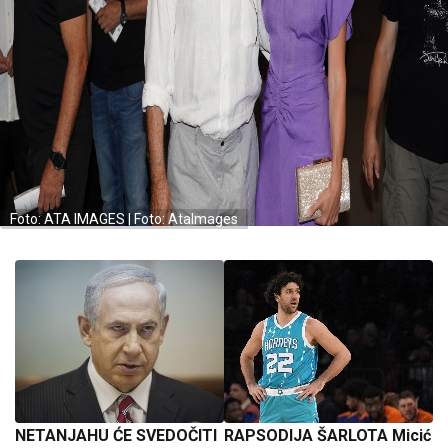
Foto: ATA IMAGES | Foto: AtaImages
NETANJAHU ĆE SVEDOČITI
RAPSODIJA ŠARLOTA Micić