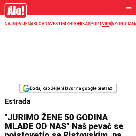
Estrada, poznati, VIP
Alo
NAJNOVIJE
NASLOVNA
VESTI
BIZ
HRONIKA
SPORT
VIP
RAZONODA
N
Dodaj kao željeni izvor na google pretrazi
Estrada
"JURIMO ŽENE 50 GODINA
MLAĐE OD NAS" Naš pevač se
poistovetio sa Ristovskim, pa