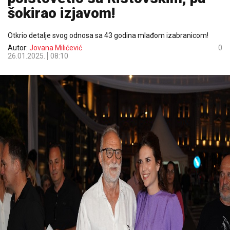
šokirao izjavom!
Otkrio detalje svog odnosa sa 43 godina mlađom izabranicom!
Autor:
Jovana Milićević
0
26.01.2025.
08:10