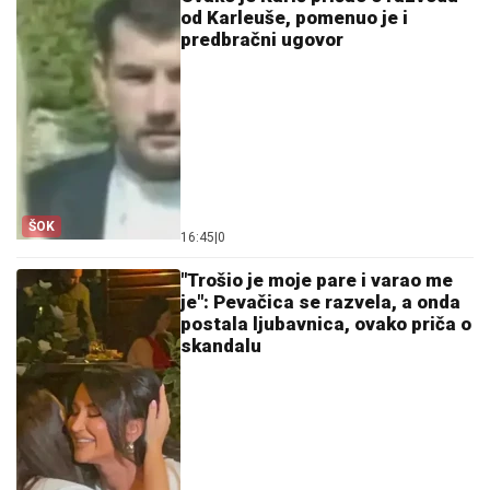
od Karleuše, pomenuo je i
predbračni ugovor
ŠOK
16:45
|
0
"Trošio je moje pare i varao me
je": Pevačica se razvela, a onda
postala ljubavnica, ovako priča o
skandalu