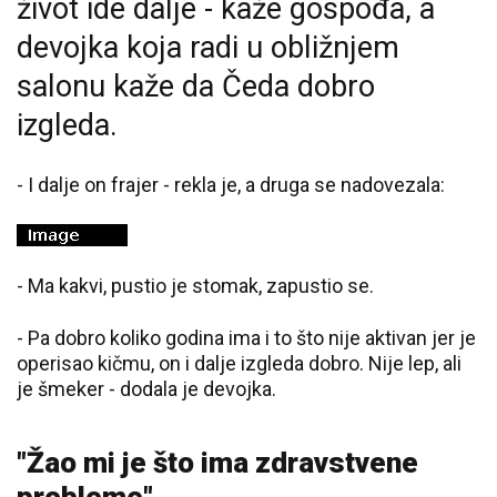
život ide dalje - kaže gospođa, a
d
evojka koja radi u obližnjem
salonu kaže da Čeda dobro
izgleda.
- I dalje on frajer - rekla je, a druga se nadovezala:
- Ma kakvi, pustio je stomak, zapustio se.
- Pa dobro koliko godina ima i to što nije aktivan jer je
operisao kičmu, on i dalje izgleda dobro. Nije lep, ali
je šmeker - dodala je devojka.
"Žao mi je što ima zdravstvene