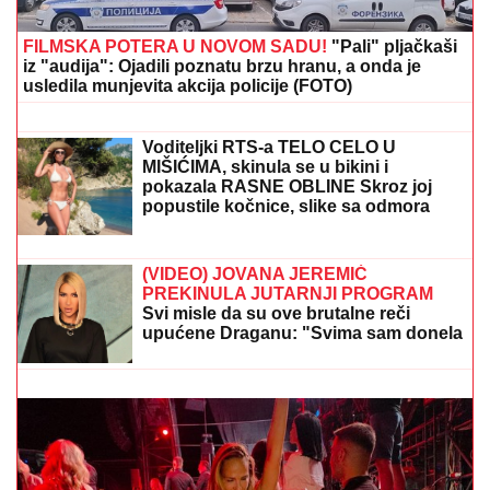
FILMSKA POTERA U NOVOM SADU!
"Pali" pljačkaši
iz "audija": Ojadili poznatu brzu hranu, a onda je
usledila munjevita akcija policije (FOTO)
Samardžić pokazao klasu: Preleteo
teren i izigrao odbranu Šalkea (VIDEO)
Voditeljki RTS-a TELO CELO U
MIŠIĆIMA, skinula se u bikini i
pokazala RASNE OBLINE Skroz joj
popustile kočnice, slike sa odmora
napravile dar-mar