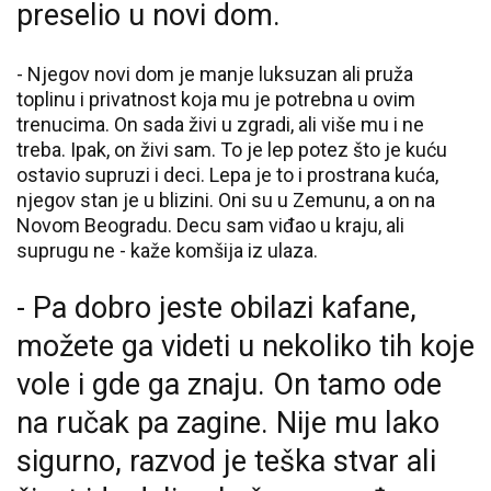
preselio u novi dom.
- Njegov novi dom je manje luksuzan ali pruža
toplinu i privatnost koja mu je potrebna u ovim
trenucima. On sada živi u zgradi, ali više mu i ne
treba. Ipak, on živi sam. To je lep potez što je kuću
ostavio supruzi i deci. Lepa je to i prostrana kuća,
njegov stan je u blizini. Oni su u Zemunu, a on na
Novom Beogradu. Decu sam viđao u kraju, ali
suprugu ne - kaže komšija iz ulaza.
- Pa dobro jeste obilazi kafane,
možete ga videti u nekoliko tih koje
vole i gde ga znaju. On tamo ode
na ručak pa zagine. Nije mu lako
sigurno, razvod je teška stvar ali