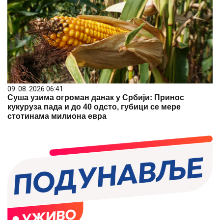
09. 08. 2026 06:41
Суша узима огроман данак у Србији: Принос
кукуруза пада и до 40 одсто, губици се мере
стотинама милиона евра