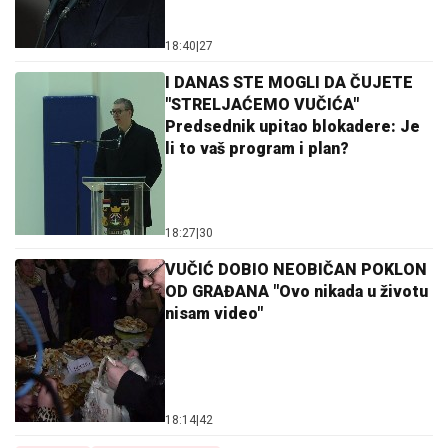
18:40
|
27
I DANAS STE MOGLI DA ČUJETE
"STRELJAĆEMO VUČIĆA"
Predsednik upitao blokadere: Je
li to vaš program i plan?
18:27
|
30
VUČIĆ DOBIO NEOBIČAN POKLON
OD GRAĐANA "Ovo nikada u životu
nisam video"
18:14
|
42