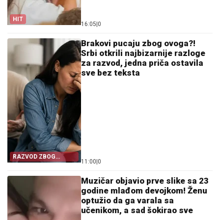
HIT
16:05
|
0
Brakovi pucaju zbog ovoga?!
Srbi otkrili najbizarnije razloge
za razvod, jedna priča ostavila
sve bez teksta
RAZVOD ZBOG
11:00
|
0
SITNICE
Muzičar objavio prve slike sa 23
godine mlađom devojkom! Ženu
optužio da ga varala sa
učenikom, a sad šokirao sve