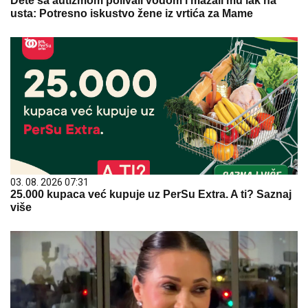
Dete sa autizmom polivali vodom i mazali mu lak na
usta: Potresno iskustvo žene iz vrtića za Mame
03. 08. 2026 07:31
25.000 kupaca već kupuje uz PerSu Extra. A ti? Saznaj
više