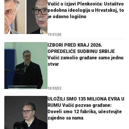
Vučić o izjavi Plenkovića: Ustaštvo
podobna ideologija u Hrvatskoj, to
je odavno logično
19:01
|
36
IZBORI PRED KRAJ 2026.
OPREDELIĆE SUDBINU SRBIJE
Vučić zamolio građane samo jednu
stvar
18:55
|
52
ULOŽILI SMO 135 MILIONA EVRA U
RUMU Vučić pozvao građane:
Doveli smo 12 fabrika, učestvujte
zajedno sa nama