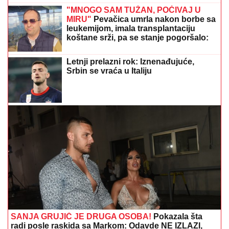
NIŠTA OD FINALA!
Srbija dobila lekciju na
Evropskom prvenstvu! "Furija" furiozno do borbe za
zlato!
NEVIĐENO
NASILjE U SOPOTU:
Amerikanac nasred ulice pretukao
suprugu štapom, pa pobegao od
meštana!
PAPARACO! UHVATILI SMO BRATA
ANE IVANOVIĆ U CRNOJ GORI
Sa
ženom i detetom uživa na letovanju:
Džajina ćerka u uskoj haljini mami
poglede (Video)