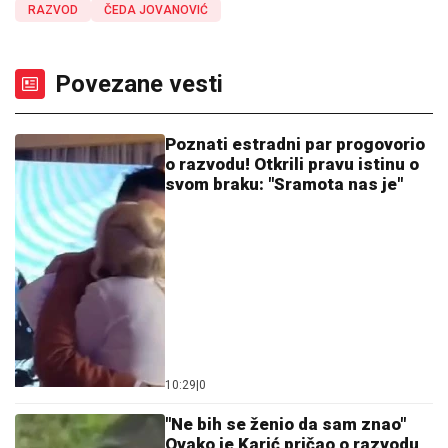
RAZVOD
ČEDA JOVANOVIĆ
Povezane vesti
Poznati estradni par progovorio
o razvodu! Otkrili pravu istinu o
svom braku: "Sramota nas je"
10:29
|
0
"Ne bih se ženio da sam znao"
Ovako je Karić pričao o razvodu