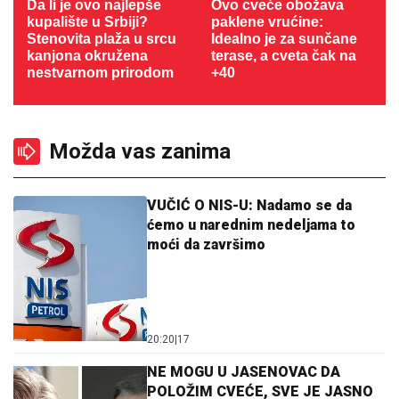
Da li je ovo najlepše
Ovo cveće obožava
kupalište u Srbiji?
paklene vrućine:
Stenovita plaža u srcu
Idealno je za sunčane
kanjona okružena
terase, a cveta čak na
nestvarnom prirodom
+40
Možda vas zanima
VUČIĆ O NIS-U: Nadamo se da
ćemo u narednim nedeljama to
moći da završimo
20:20
|
17
NE MOGU U JASENOVAC DA
POLOŽIM CVEĆE, SVE JE JASNO