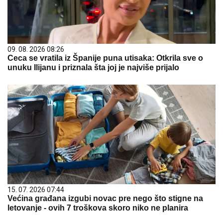
09. 08. 2026 08:26
Ceca se vratila iz Španije puna utisaka: Otkrila sve o
unuku Ilijanu i priznala šta joj je najviše prijalo
15. 07. 2026 07:44
Većina građana izgubi novac pre nego što stigne na
letovanje - ovih 7 troškova skoro niko ne planira