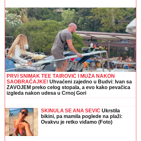
(VIDEO) MARIJANA MATEUS ĐUSKA ISPRED BINE
Uhvatili smo je na Cecinom koncertu, u miniću
pokazala izvajane noge, u publici i ova poznata
pevačica uživa sa mužem
"ŽELIM BEBU"
Jelena Gavrilović
progovorila o svadbi, renoviranju
kuće, zašto je pristala na rijaliti i
obnaživanje: "Išla sam roditeljima da
kažem da odustajem"
"TO MU JE MOJ POKLON ZA
SVADBU"
Jovana Jeremić brutalno o
Draganovoj veridbi, DETALJIMA
VENČANJA SA TIGROM, žestoko
preti:"Nisam ušla u pekaru da pravim
kiflice" (VIDEO)