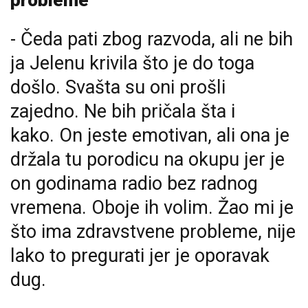
probleme"
- Čeda pati zbog razvoda, ali ne bih
ja Jelenu krivila što je do toga
došlo. Svašta su oni prošli
zajedno. Ne bih pričala šta i
kako. On jeste emotivan, ali ona je
držala tu porodicu na okupu jer je
on godinama radio bez radnog
vremena. Oboje ih volim. Žao mi je
što ima zdravstvene probleme, nije
lako to pregurati jer je oporavak
dug.