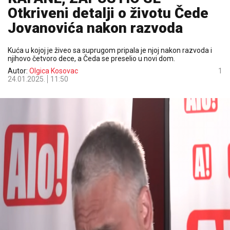
Otkriveni detalji o životu Čede
Jovanovića nakon razvoda
Kuća u kojoj je živeo sa suprugom pripala je njoj nakon razvoda i
njihovo četvoro dece, a Čeda se preselio u novi dom.
Autor:
Olgica Kosovac
1
24.01.2025.
11:50