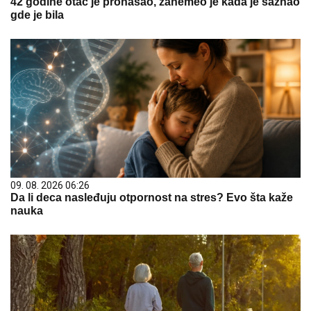
42 godine otac je pronašao, zanemeo je kada je saznao
gde je bila
09. 08. 2026 06:26
Da li deca nasleđuju otpornost na stres? Evo šta kaže
nauka