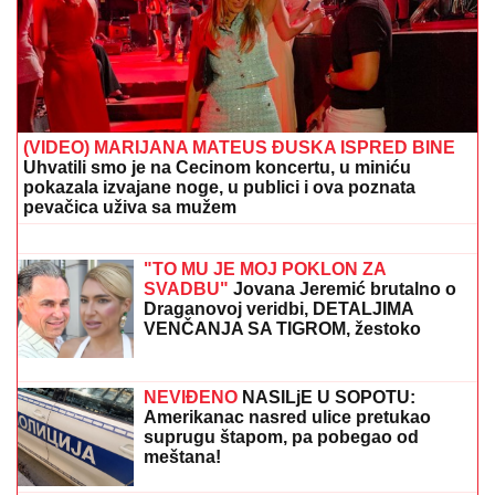
"JA SAM TO SMISLILA!"
Dino Melin tvrdi da je on
napisao pesmu "Beograd", Ceca posle 30 godina
otkrila istinu: "Nudila sam je Marini"
(VIDEO) JOVANA JEREMIĆ
PREKINULA JUTARNJI PROGRAM
Svi misle da su ove brutalne reči
upućene Draganu: "Svima sam donela
samo dobro"
(FOTO) MINI BELA HALJINA I
IZVAJANE NOGE
Ćerka Goce Tržan
objavila sliku iz provoda, mreže se
usijale