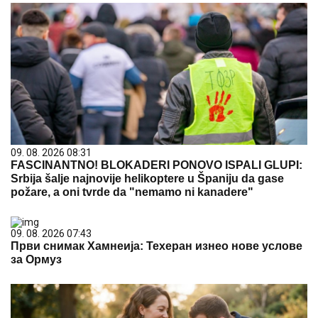
09. 08. 2026 08:31
FASCINANTNO! BLOKADERI PONOVO ISPALI GLUPI:
Srbija šalje najnovije helikoptere u Španiju da gase
požare, a oni tvrde da "nemamo ni kanadere"
09. 08. 2026 07:43
Први снимак Хамнеија: Техеран изнео нове услове
за Ормуз