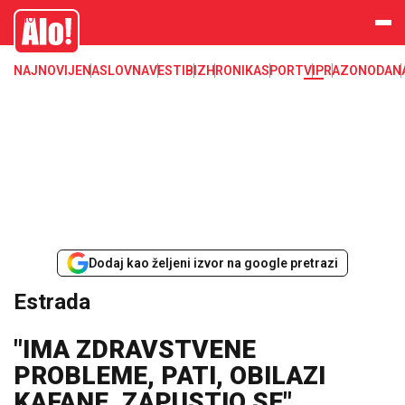
Estrada, poznati, VIP
Alo
NAJNOVIJE
NASLOVNA
VESTI
BIZ
HRONIKA
SPORT
VIP
RAZONODA
N
Dodaj kao željeni izvor na google pretrazi
Estrada
"IMA ZDRAVSTVENE
PROBLEME, PATI, OBILAZI
KAFANE, ZAPUSTIO SE"