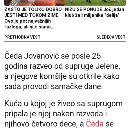
ZAŠTO JE TOLIKO DOBRO
NIŽU SE PONUDE Još jedan
JESTI MED TOKOM ZIME
klub želi miljenika "delija"
Ovo je pet najvažnijih
razloga, ali nije samo
imunitet u pitanju
PRETHODNA VEST
SLEDEĆA VEST
Čeda Jovanović se posle 25
godina razveo od supruge Jelene,
a njegove komšije su otkrile kako
sada provodi samačke dane.
Kuća u kojoj je živeo sa suprugom
pripala je njoj nakon razvoda i
njihovo četvoro dece, a
Čeda
se