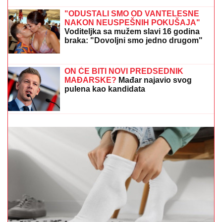
"HOĆEŠ TI DA SE SKIDAŠ ILI JA DA
TE SKINEM?"
Pevačica doživela
jezivo zlostavljanje, o traumi samo
jednom govorila: "Ceo dan sam bila
zaključana"
PRIČALO SE DA SE RAZVODE
Ovako se Đanijev sin
i snaja ponašaju kad ih niko ne gleda, Minja objavila
fotografiju sa suprugom, jedan detalj jasno otkriva u
kakvom su braku
DONEO ODLUKU
Evo kada Asmin
Durdžić napušta Srbiju i ide u