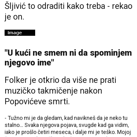
Šljivić to odraditi kako treba - rekao
je on.
"U kući ne smem ni da spominjem
njegovo ime"
Folker je otkrio da više ne prati
muzičko takmičenje nakon
Popovićeve smrti.
- Tužno mi je da gledam, kad navikneš da je neko tu
stalno... Svaka njegova pojava, svugde kad ga vidim,
iako je prošlo četiri meseca, i dalje mi je teško. Mojoj