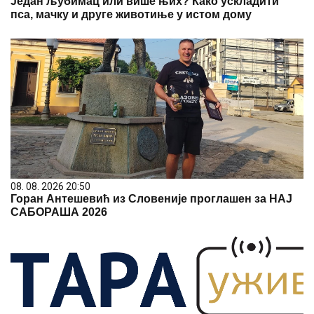
Један љубимац или више њих? Како ускладити
пса, мачку и друге животиње у истом дому
08. 08. 2026 20:50
Горан Антешевић из Словеније проглашен за НАЈ
САБОРАША 2026