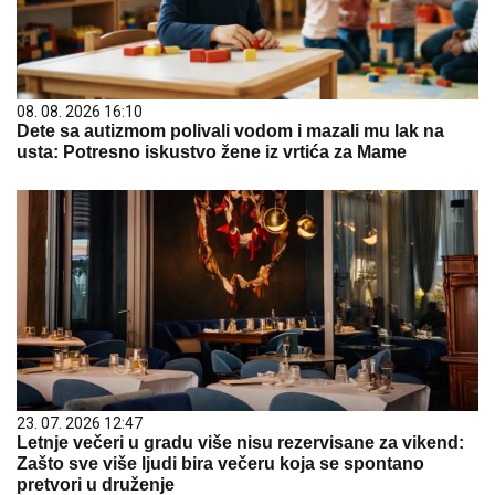
08. 08. 2026 16:10
Dete sa autizmom polivali vodom i mazali mu lak na
usta: Potresno iskustvo žene iz vrtića za Mame
23. 07. 2026 12:47
Letnje večeri u gradu više nisu rezervisane za vikend:
Zašto sve više ljudi bira večeru koja se spontano
pretvori u druženje