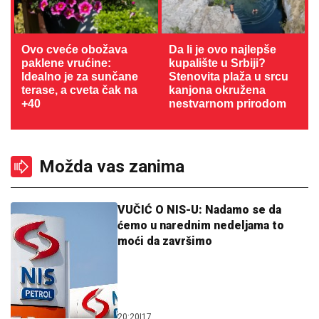
Ovo cveće obožava
Da li je ovo najlepše
paklene vrućine:
kupalište u Srbiji?
Idealno je za sunčane
Stenovita plaža u srcu
terase, a cveta čak na
kanjona okružena
+40
nestvarnom prirodom
Možda vas zanima
VUČIĆ O NIS-U: Nadamo se da
ćemo u narednim nedeljama to
moći da završimo
20:20
|
17