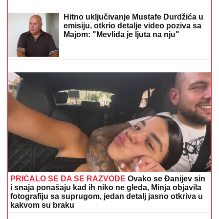
OBELEŽILA ZA CEO ŽIVOT, ovo malo
ko zna: "Pao mi je na ruke, bilo mi je
strašno teško"
MARINA VISKOVIĆ U NIKAD SMELIJEM STAJLINGU!
U
kaubojkama i sa bezobraznim prorezom na suknji
pokazala izvajane noge, a onda je sevnulo i više nego
što je planirala (Foto)
Hitno uključivanje Mustafe Durdžića u
emisiju, otkrio detalje video poziva sa
Majom: "Mevlida je ljuta na nju"