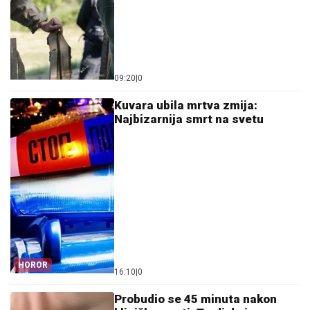
09:20
|
0
Kuvara ubila mrtva zmija:
Najbizarnija smrt na svetu
HOROR
16:10
|
0
Probudio se 45 minuta nakon