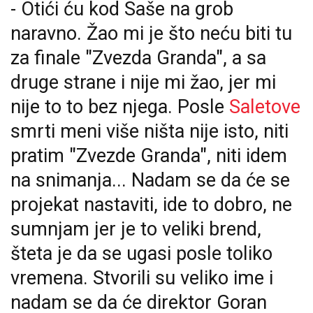
-
Otići ću kod Saše na grob
naravno. Žao mi je što neću biti tu
za finale "Zvezda Granda", a sa
druge strane i nije mi žao, jer mi
nije to to bez njega. Posle
Saletove
smrti meni više ništa nije isto, niti
pratim "Zvezde Granda", niti idem
na snimanja... Nadam se da će se
projekat nastaviti, ide to dobro, ne
sumnjam jer je to veliki brend,
šteta je da se ugasi posle toliko
vremena. Stvorili su veliko ime i
nadam se da će direktor Goran