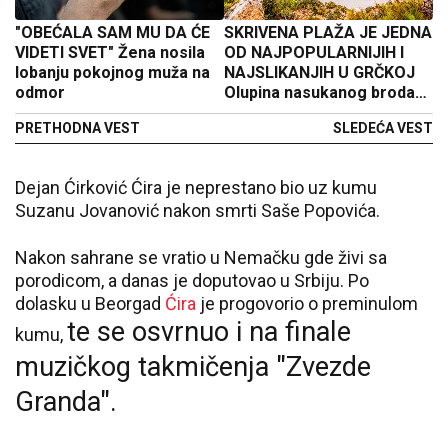
"OBEĆALA SAM MU DA ĆE
SKRIVENA PLAŽA JE JEDNA
VIDETI SVET" Žena nosila
OD NAJPOPULARNIJIH I
lobanju pokojnog muža na
NAJSLIKANJIH U GRČKOJ
odmor
Olupina nasukanog broda
krije posebnu tajnu - ljudi
PRETHODNA VEST
SLEDEĆA VEST
decenijama nagađaju o
čemu se radi
Dejan Ćirković Ćira je neprestano bio uz kumu
Suzanu Jovanović nakon smrti Saše Popovića.
Nakon sahrane se vratio u Nemačku gde živi sa
porodicom, a danas je doputovao u Srbiju. Po
dolasku u Beorgad
Ćira
je progovorio o preminulom
te se osvrnuo i na finale
kumu,
muzičkog takmičenja "Zvezde
Granda".