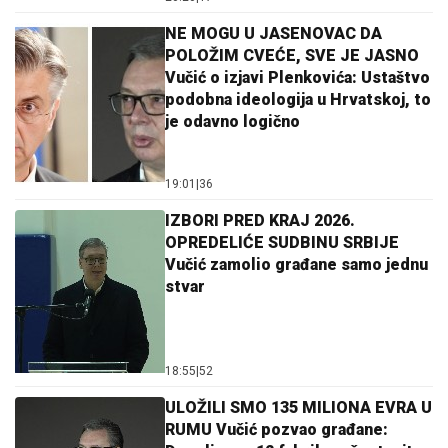
NE MOGU U JASENOVAC DA
POLOŽIM CVEĆE, SVE JE JASNO
Vučić o izjavi Plenkovića: Ustaštvo
podobna ideologija u Hrvatskoj, to
je odavno logično
19:01
|
36
IZBORI PRED KRAJ 2026.
OPREDELIĆE SUDBINU SRBIJE
Vučić zamolio građane samo jednu
stvar
18:55
|
52
ULOŽILI SMO 135 MILIONA EVRA U
RUMU Vučić pozvao građane: