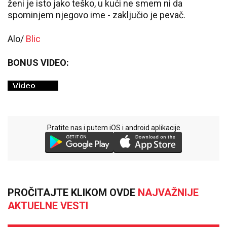
ženi je isto jako teško, u kući ne smem ni da
spominjem njegovo ime - zaključio je pevač.
Alo/
Blic
BONUS VIDEO:
Pratite nas i putem iOS i android aplikacije
PROČITAJTE KLIKOM OVDE
NAJVAŽNIJE
AKTUELNE VESTI