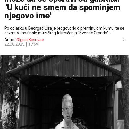
"U kući ne smem da spominjem
njegovo ime"
Po dolasku u Beorgad Ćira je progovorio o preminulom kumu, te se
osvrnuo i na finale muzičkog takmičenja "Zvezde Granda".
Autor:
Olgica Kosovac
2
22.06.2025.
17:59