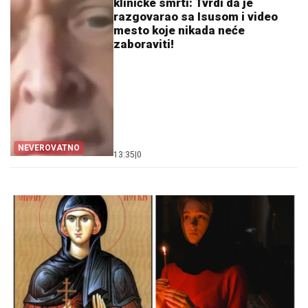
kliničke smrti: Tvrdi da je
razgovarao sa Isusom i video
mesto koje nikada neće
zaboraviti!
NEVEROVATNO
13:35
|
0