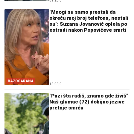
09:20
|
0
"Mnogi su samo prestali da
okreću moj broj telefona, nestali
su": Suzana Jovanović oplela po
estradi nakon Popovićeve smrti
RAZOČARANA
13:03
|
0
"Pazi šta radiš, znamo gde živiš"
Naš glumac (72) dobijao jezive
pretnje smrću