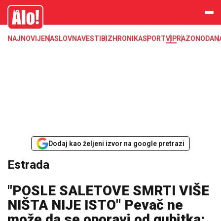
Estrada, poznati, VIP
Alo
NAJNOVIJE
NASLOVNA
VESTI
BIZ
HRONIKA
SPORT
VIP
RAZONODA
N
Dodaj kao željeni izvor na google pretrazi
Estrada
"POSLE SALETOVE SMRTI VIŠE
NIŠTA NIJE ISTO" Pevač ne
može da se oporavi od gubitka: