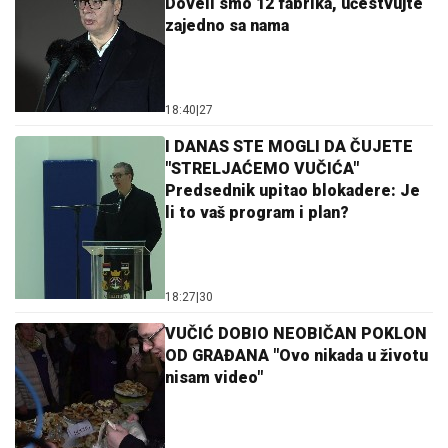
Doveli smo 12 fabrika, učestvujte
zajedno sa nama
18:40
|
27
I DANAS STE MOGLI DA ČUJETE
"STRELJAĆEMO VUČIĆA"
Predsednik upitao blokadere: Je
li to vaš program i plan?
18:27
|
30
VUČIĆ DOBIO NEOBIČAN POKLON
OD GRAĐANA "Ovo nikada u životu
nisam video"