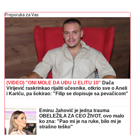
Preporuka za Vas
(VIDEO) "ONI MOLE DA UĐU U ELITU 10"
Dača
Virijević raskrinkao rijaliti učesnike, otkrio sve o Aneli
i Kariću, pa šokirao: "Filip se dopisuje sa pevačicom"
"NE UMIRE SE ZA LJUDIMA KOJI SU
PUCALI U TEBE"
Brutalno
oglašavanje Jovane Jeremić 5 dana
nakon veridbe Dragana Stankovića:
"Znali su šta rade"
Eminu Jahović je jedna trauma