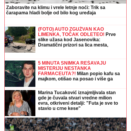
Dubrovnik: "Sto posto će biti tada"
"ODUSTALI SMO OD VANTELESNE
NAKON NEUSPEŠNIH POKUŠAJA"
Voditeljka sa mužem slavi 16 godina
braka: "Dovoljni smo jedno drugom"
Novac stiže za 4 znaka: Evo ko će dobiti pare do 15.
avgusta, a jedan znak treba da igra igre na sreću
ON ĆE BITI NOVI PREDSEDNIK
MAĐARSKE?
Mađar najavio svog