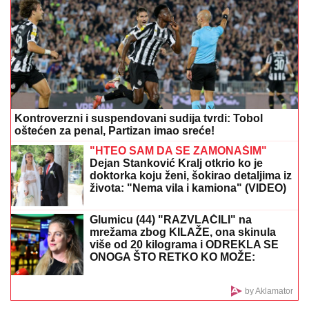
pulena kao kandidata
NOVAK ĐOKOVIĆ REAGOVAO ZBOG
SLIKE BIVŠEG MUŽA DRAGANE
MIRKOVIĆ
Toni Bijelić se pohvalio!
Potez slavnog tenisera iznenadio sve -
o ovome se i dalje priča
Zaboravite na klimu i vrele letnje noći: Trik sa
čarapama hladi bolje od bilo kog uređaja
MUŠKARAC SKOČIO U DUNAV I
NESTAO
Užas kod Bele stene: Hteo