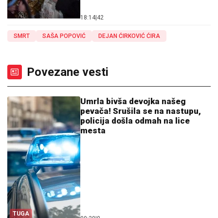
18:14
|
42
SMRT
SAŠA POPOVIĆ
DEJAN ĆIRKOVIĆ ĆIRA
Povezane vesti
Umrla bivša devojka našeg
pevača! Srušila se na nastupu,
policija došla odmah na lice
mesta
TUGA