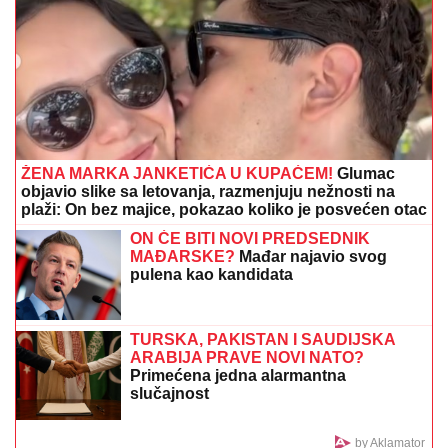
"KAD SAM SE OŽENIO IMAO SAM
LJUBAVNICU, IMAM JE I DANAS"
Pevač oženio koleginicu pa javno
priznao da je vara na svakom koraku:
"Skoro svi na estradi imaju paralelne
veze"
"Drago mi je što mi je Bog baš nju poslao" Dejan
Kralj dugo KRIO LJUBAV sa UGLEDNOM
DOKTORKOM, a sada spremni za novo životno
poglavlje (VIDEO)
SANJA GRUJIĆ JE DRUGA OSOBA!
Pokazala šta radi posle raskida sa