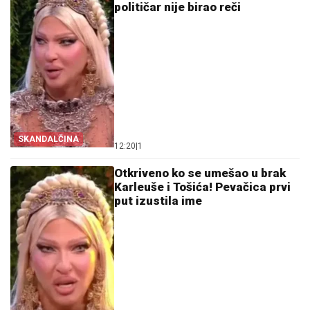
političar nije birao reči
SKANDALČINA
12:20
|
1
Otkriveno ko se umešao u brak
Karleuše i Tošića! Pevačica prvi
put izustila ime