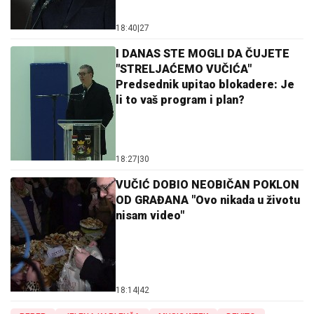
18:40
|
27
I DANAS STE MOGLI DA ČUJETE
"STRELJAĆEMO VUČIĆA"
Predsednik upitao blokadere: Je
li to vaš program i plan?
18:27
|
30
VUČIĆ DOBIO NEOBIČAN POKLON
OD GRAĐANA "Ovo nikada u životu
nisam video"
18:14
|
42