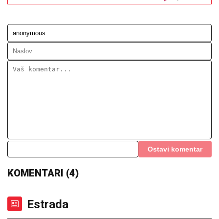
Markom: Odavde NE IZLAZI, promene
na njoj bodu oči (FOTO)
ŠOK U PROGRAMU UŽIVO!
Gledateljka tvrdi da joj je Asmin slao
gole slike, zapretila mu: "Vidimo se na
sudu, iskorišćavaš žene za pare"
RAZBIJENA ŠOFERKA, STAKLO I ISEČENA RUKA
Asmin i Maja se nakon skandala snimili u kolima:
"Moja jedina ljubav"
"SRAMOTA ME JE"
Asmin Durdžić