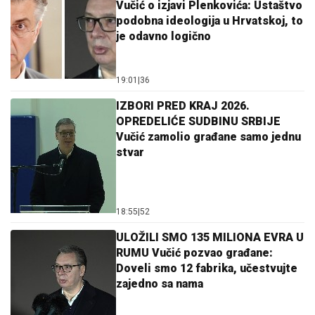
Vučić o izjavi Plenkovića: Ustaštvo
podobna ideologija u Hrvatskoj, to
je odavno logično
19:01
|
36
IZBORI PRED KRAJ 2026.
OPREDELIĆE SUDBINU SRBIJE
Vučić zamolio građane samo jednu
stvar
18:55
|
52
ULOŽILI SMO 135 MILIONA EVRA U
RUMU Vučić pozvao građane:
Doveli smo 12 fabrika, učestvujte
zajedno sa nama