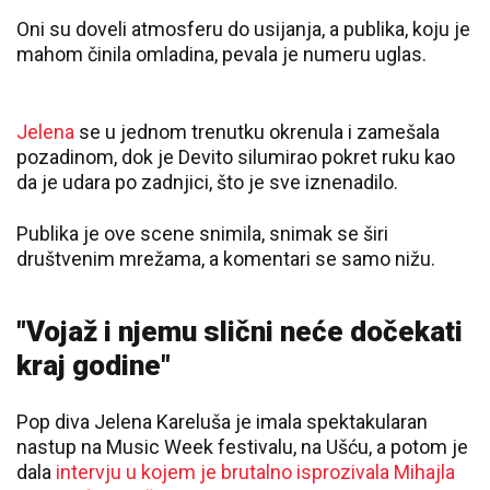
Oni su doveli atmosferu do usijanja, a publika, koju je
mahom činila omladina, pevala je numeru uglas.
Jelena
se u jednom trenutku okrenula i zamešala
pozadinom, dok je Devito silumirao pokret ruku kao
da je udara po zadnjici, što je sve iznenadilo.
Publika je ove scene snimila, snimak se širi
društvenim mrežama, a komentari se samo nižu.
"Vojaž i njemu slični neće dočekati
kraj godine"
Pop diva Jelena Kareluša je imala spektakularan
nastup na Music Week festivalu, na Ušću, a potom je
dala
intervju u kojem je brutalno isprozivala Mihajla