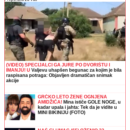
(VIDEO) SPECIJALCI GA JURE PO DVORIŠTU I
IMANJU! U
Valjevu uhapšen begunac za kojim je bila
raspisana potraga: Objavljen dramatičan snimak
akcije
OPROŠTAJ VELIKANA:
Legendarni
vaterpolisti Vladimir Vujasinović i
Dejan Savić 2008. na OI oprostile se
od reprezentacije
GRČKO LETO ŽENE OGNJENA
AMIDŽIĆA!
Mina ističe GOLE NOGE, u
kadar upala i jahta: Tek da je vidite u