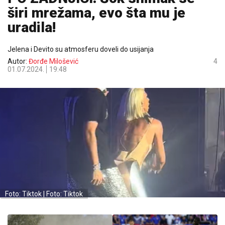
širi mrežama, evo šta mu je
uradila!
Jelena i Devito su atmosferu doveli do usijanja
Autor:
Đorđe Milošević
4
01.07.2024.
19:48
Foto: Tiktok | Foto: Tiktok