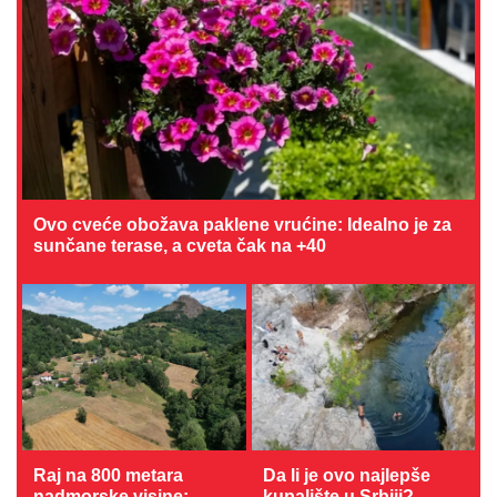
Ovo cveće obožava paklene vrućine: Idealno je za
sunčane terase, a cveta čak na +40
Raj na 800 metara
Da li je ovo najlepše
nadmorske visine:
kupalište u Srbiji?