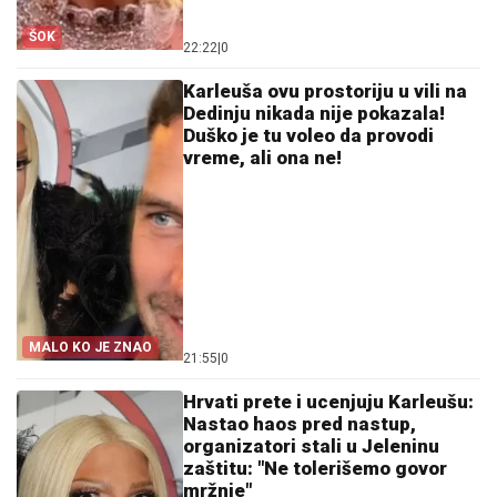
ŠOK
22:22
|
0
Karleuša ovu prostoriju u vili na
Dedinju nikada nije pokazala!
Duško je tu voleo da provodi
vreme, ali ona ne!
MALO KO JE ZNAO
21:55
|
0
Hrvati prete i ucenjuju Karleušu:
Nastao haos pred nastup,
organizatori stali u Jeleninu
zaštitu: "Ne tolerišemo govor
mržnje"