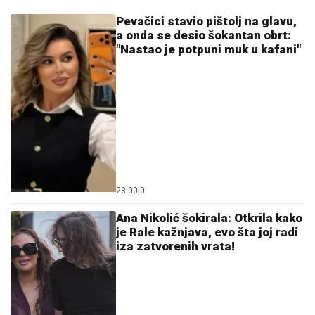
javno udario na rođenu majku zbog
Maje Marinković: "Ona je domaćica, ne
snalazi se u ovom svetu i ne zna da
prestane"
ANELI DOBILA PREPISKE FILIPA I
JOVANE CVIJANOVIĆ
Odmah se
oglasila: "Sve dođe do mene", evo da
li je kontaktirala Đukića
ŽENA MARKA JANKETIĆA U KUPAĆEM!
Glumac
objavio slike sa letovanja, razmenjuju nežnosti na
plaži: On bez majice, pokazao koliko je posvećen otac