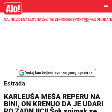
Estrada, poznati, VIP
Alo
NAJNOVIJE
NASLOVNA
VESTI
BIZ
HRONIKA
SPORT
VIP
RAZONODA
N
Dodaj kao željeni izvor na google pretrazi
Estrada
KARLEUŠA MEŠA REPERU NA
BINI, ON KRENUO DA JE UDARI
PO ZADNJICI! Šok snimak se