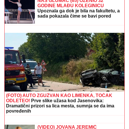
MINI BIKINIJU (FOTO)
Partizan ima čemu da se nada: Hetafe ostao bez
važnog igrača do kraja sezone
NAŠ GLUMAC (65) OŽENIO 32
GODINE MLAĐU KOLEGINICU
Upoznala ga dok je bila na fakultetu, a
sada pokazala čime se bavi pored
glume
Hitno uključivanje Mustafe Durdžića u
emisiju, otkrio detalje video poziva sa
Majom: "Mevlida je ljuta na nju"