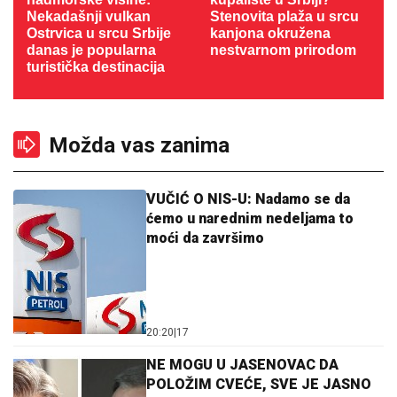
Nekadašnji vulkan
Stenovita plaža u srcu
Ostrvica u srcu Srbije
kanjona okružena
danas je popularna
nestvarnom prirodom
turistička destinacija
Možda vas zanima
VUČIĆ O NIS-U: Nadamo se da
ćemo u narednim nedeljama to
moći da završimo
20:20
|
17
NE MOGU U JASENOVAC DA
POLOŽIM CVEĆE, SVE JE JASNO