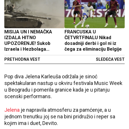
MISIJA UN I NEMAČKA
FRANCUSKA U
IZDALA HITNO
ČETVRTFINALU Nikad
UPOZORENJE! Sukob
dosadniji derbi i gol ni iz
Izraela i Hezbolaga
čega za eliminaciju Belgije
eskalira!
PRETHODNA VEST
SLEDEĆA VEST
Pop diva Jelena Karleuša održala je sinoć
spektakularan nastup u okviru festivala Music Week
u Beogradu i pomerila granice kada je u pitanju
scenski performans.
Jelena
je napravila atmosferu za pamćenje, a u
jednom trenutku joj se na bini pridružio i reper sa
kojim ima i duet, Devito.