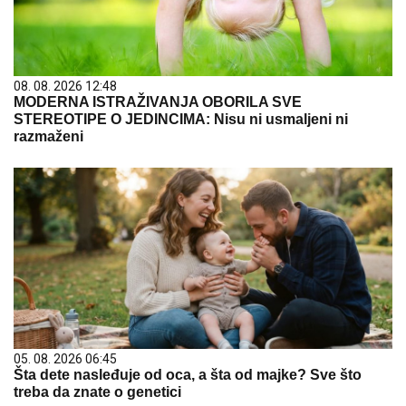
08. 08. 2026 12:48
MODERNA ISTRAŽIVANJA OBORILA SVE
STEREOTIPE O JEDINCIMA: Nisu ni usmaljeni ni
razmaženi
05. 08. 2026 06:45
Šta dete nasleđuje od oca, a šta od majke? Sve što
treba da znate o genetici