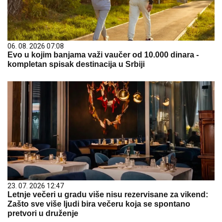
06. 08. 2026 07:08
Evo u kojim banjama važi vaučer od 10.000 dinara -
kompletan spisak destinacija u Srbiji
23. 07. 2026 12:47
Letnje večeri u gradu više nisu rezervisane za vikend:
Zašto sve više ljudi bira večeru koja se spontano
pretvori u druženje