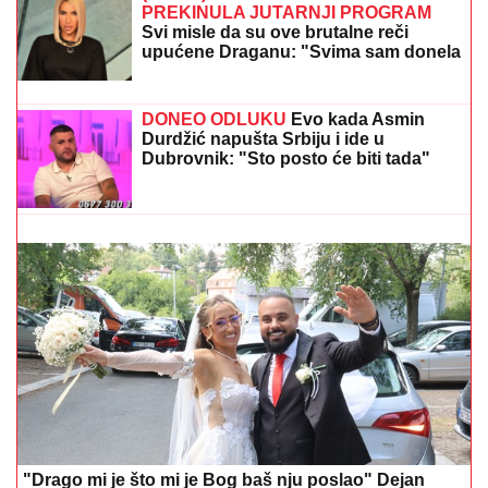
(FOTO) AUTO ZGUŽVAN KAO LIMENKA, TOČAK
ODLETEO!
Prve slike užasa kod Jasenovika:
Dramatični prizori sa lica mesta, sumnja se da ima
povređenih
GOCA BOŽINOVSKA SA PORODICOM
U GRČKOJ!
Snajka Bojana grmi u
kupaćem, pevačica se sunča: Oglasila
se sa jahte, ovako se baškare (FOTO)
(VIDEO) JOVANA JEREMIĆ