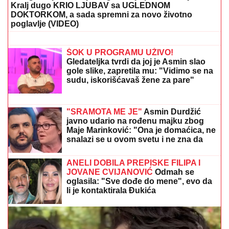
PREKINULA JUTARNJI PROGRAM
Svi misle da su ove brutalne reči
upućene Draganu: "Svima sam donela
samo dobro"
5 MINUTA SNIMKA REŠAVAJU MISTERIJU
NESTANKA FARMACEUTA?!
Milan popio kafu sa
majkom, otišao na posao i više ga NIKO NIJE VIDEO:
Supruzi je poslao OVU poruku (FOTO)
DONEO ODLUKU
Evo kada Asmin
Durdžić napušta Srbiju i ide u
Dubrovnik: "Sto posto će biti tada"