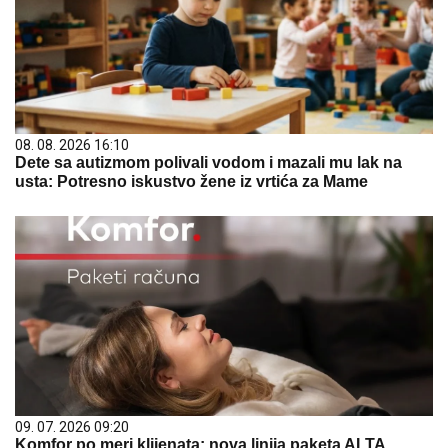
08. 08. 2026 16:10
Dete sa autizmom polivali vodom i mazali mu lak na
usta: Potresno iskustvo žene iz vrtića za Mame
09. 07. 2026 09:20
Komfor po meri klijenata: nova linija paketa ALTA