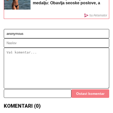
reagovala
JOKIĆ GLEDA U NEVERICI:
Amerikanci ostali zapanjeni, šta to radi
Denver?
(VIDEO) PRAVILA HAOS U ELITI 9,
SAD POSTAJE PEVAČICA
Snimak
uzburkao mreže, silikoni u prvom
planu: O njenom skandalu sa 20
godina starijim brujao Balkan
ŽENA MARKA JANKETIĆA U KUPAĆEM!
Glumac