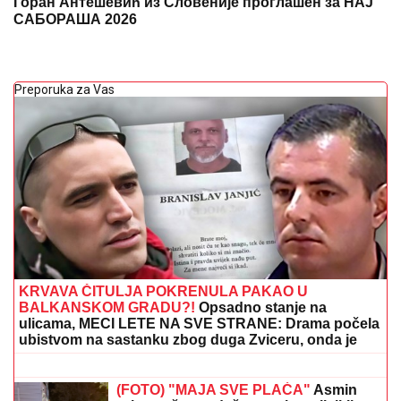
Горан Антешевић из Словеније проглашен за НАЈ
САБОРАША 2026
Preporuka za Vas
KRVAVA ČITULJA POKRENULA PAKAO U
BALKANSKOM GRADU?!
Opsadno stanje na
ulicama, MECI LETE NA SVE STRANE: Drama počela
ubistvom na sastanku zbog duga Zviceru, onda je
usledio HAOS (FOTO)
OVO JE NAJLEPŠA VILA U
BEOGRADU
Naš sportista kupio kuću
od TRI MILIONA EVRA, a ne živi u