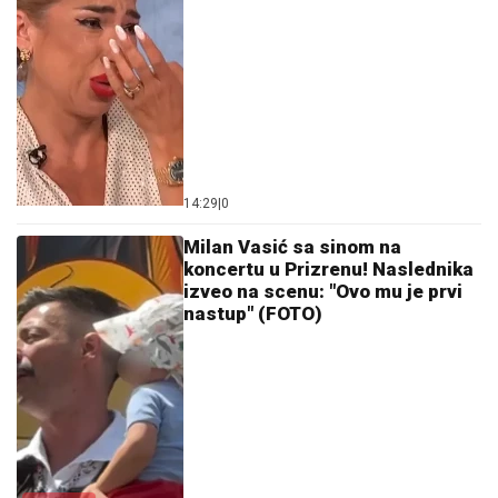
14:29
|
0
Milan Vasić sa sinom na
koncertu u Prizrenu! Naslednika
izveo na scenu: "Ovo mu je prvi
nastup" (FOTO)