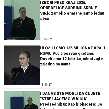
IZBORI PRED KRAJ 2026.
OPREDELIĆE SUDBINU SRBIJE
Vučić zamolio građane samo jednu
stvar
18:55
|
52
ULOŽILI SMO 135 MILIONA EVRA U
RUMU Vučić pozvao građane:
Doveli smo 12 fabrika, učestvujte
zajedno sa nama
18:40
|
27
I DANAS STE MOGLI DA ČUJETE
"STRELJAĆEMO VUČIĆA"
Predsednik upitao blokadere: Je