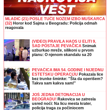
NOVAK ĐOKOVIĆ REAGOVAO ZBOG
SLIKE BIVŠEG MUŽA DRAGANE
MIRKOVIĆ
Toni Bijelić se pohvalio!
Potez slavnog tenisera iznenadio sve -
o ovome se i dalje priča
(VIDEO) TRUDNA ANITA DOVEZLA
LUKU NA PINK
Strasno se grle i ljube
u kolima, ne pušta ga: Blista pred
porođaj
PONOVO ZGROZIO SVET!
Novi skandal Đanija
Infantina