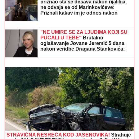
Srbiji: Ima privatan bazen i fitnes salu
(FOTO) "MAJA SVE PLAĆA"
Asmin
priznao šta se dešava nakon rijalitija,
ne odvaja se od Marinkovićeve:
Priznali kakav im je odnos nakon
skandala
PRIČALO SE DA SE RAZVODE
Ovako se Đanijev sin
i snaja ponašaju kad ih niko ne gleda, Minja objavila
fotografiju sa suprugom, jedan detalj jasno otkriva u
kakvom su braku
"NE UMIRE SE ZA LJUDIMA KOJI SU