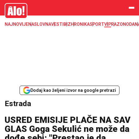
Estrada, poznati, VIP
Alo
NAJNOVIJE
NASLOVNA
VESTI
BIZ
HRONIKA
SPORT
VIP
RAZONODA
N
Dodaj kao željeni izvor na google pretrazi
Estrada
USRED EMISIJE PLAČE NA SAV
GLAS Goga Sekulić ne može da
dođe sebi: "Prestao je da