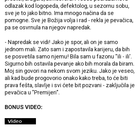
odlazak kod logopeda, defektolog, u sezornu sobu,
sve je to jako bitno. Ima mnogo načina da se
pomogne. Sve je Božija volja i rad - rekla je pevačica,
pa se osvrnula na njegov napredak.
- Napredak se vidi! Jako je spor, ali on je samo
jednom mali. Zato sam i zapostavila karijeru, da bih
se posvetila samo njemu! Bila sam u fazonu ''ili - ili'.
Sigurno bih ostavila pevanje ako bih morala da biram.
Moj sin govori na nekom svom jeziku. Jako je veseo,
ali kad bude progovorio onako kako treba, to će biti
prava fešta, slavlje i svi ćete bit pozvani - zaključila je
pevačica u "Premijeri".
BONUS VIDEO: