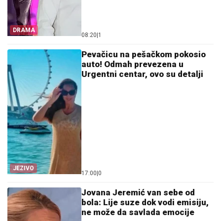
DRAMA
08:20
|
1
Pevačicu na pešačkom pokosio
auto! Odmah prevezena u
Urgentni centar, ovo su detalji
JEZIVO
17:00
|
0
Jovana Jeremić van sebe od
bola: Lije suze dok vodi emisiju,
ne može da savlada emocije