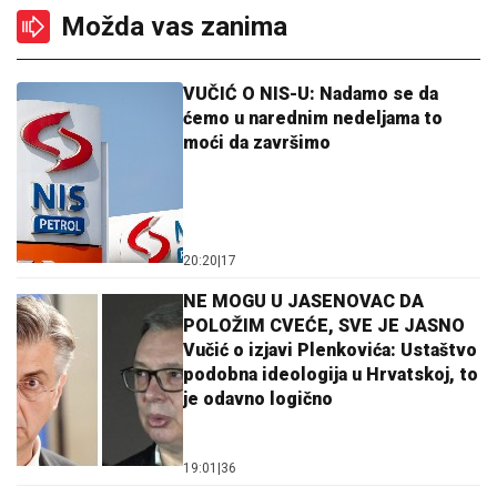
Možda vas zanima
VUČIĆ O NIS-U: Nadamo se da
ćemo u narednim nedeljama to
moći da završimo
20:20
|
17
NE MOGU U JASENOVAC DA
POLOŽIM CVEĆE, SVE JE JASNO
Vučić o izjavi Plenkovića: Ustaštvo
podobna ideologija u Hrvatskoj, to
je odavno logično
19:01
|
36