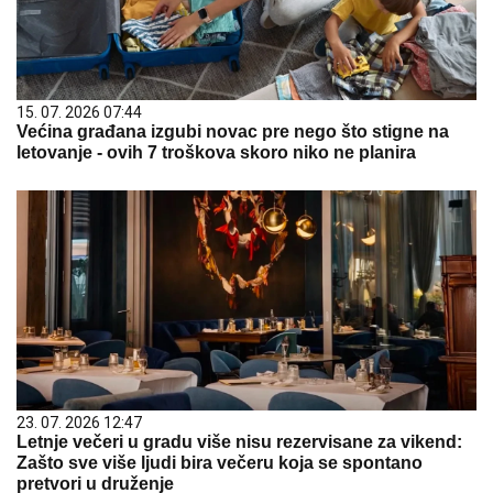
15. 07. 2026 07:44
Većina građana izgubi novac pre nego što stigne na
letovanje - ovih 7 troškova skoro niko ne planira
23. 07. 2026 12:47
Letnje večeri u gradu više nisu rezervisane za vikend:
Zašto sve više ljudi bira večeru koja se spontano
pretvori u druženje