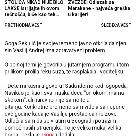
STOLICA NIKAD NIJE BILO
ZVEZDE: Odlazak sa
LAKŠE Istrljajte ih ovom
Marakane - najveća greška
tečnošću, biće kao tek
u karijeri
kupljene!
PRETHODNA VEST
SLEDEĆA VEST
Goga Sekulić je svojevremeno javno otkrila da njen
sin Vasilij Andrej ima zdravstveni problem.
O bolnoj temi je govorila u jutarnjem programu i tom
prilikom prolila reku suza, te rasplakala i voditeljku.
- Dete mi kasni u govoru! Sada idemo kod logopeda.
Navikao je, kao i sva muška deca ''on okom, mama
skokom'', ali naravno, nije samo to u
pitanju. Konkretne promene sam videla sa nepune
dve godine kada je Vasilije prestao da me zove.
Odlučila sam da se vratim u Beograd i potražim
pomoć naših stručnjaka. To je velika muka, velika
borba - rekla je
Goga
i dodala: