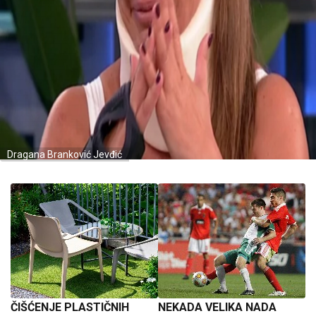
Dragana Branković Jevđić
ČIŠĆENJE PLASTIČNIH
NEKADA VELIKA NADA