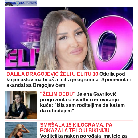
GINISOVA
KNjIGA REKORDA: Najveći
vatromet u istoriji izveden 4. jula u
Vašingtonu
Treći svetski rat na pomolu: Bliski
istok će goreti nikad žešće
MLADIĆ (21) POSLE TUČE NOŽEM IZBO MUŠKARCA
(32)
Horor kod Sajma u Beogradu: Policija odmah