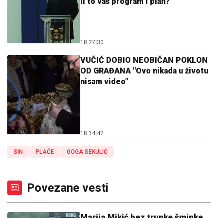
li to vaš program i plan?
18:27
|
30
VUČIĆ DOBIO NEOBIČAN POKLON
OD GRAĐANA "Ovo nikada u životu
nisam video"
18:14
|
42
SIN
PLAČE
GOGA SEKULIĆ
Povezane vesti
Marija Mikić bez trunke šminke