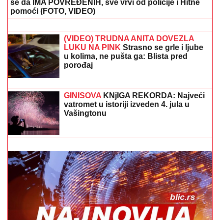
PUCALI U TEBE"
Brutalno
oglašavanje Jovane Jeremić 5 dana
nakon veridbe Dragana Stankovića:
"Znali su šta rade"
"HOĆEŠ TI DA SE SKIDAŠ ILI JA DA
TE SKINEM?"
Pevačica doživela
jezivo zlostavljanje, o traumi samo
jednom govorila: "Ceo dan sam bila
zaključana"
STRAVIČNA NESREĆA KOD JASENOVIKA!
Strahuje
se da IMA POVREĐENIH, sve vrvi od policije i Hitne
pomoći (FOTO, VIDEO)