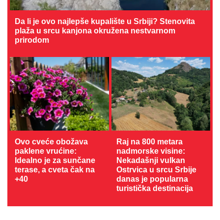
Da li je ovo najlepše kupalište u Srbiji? Stenovita
plaža u srcu kanjona okružena nestvarnom
prirodom
Ovo cveće obožava
Raj na 800 metara
paklene vrućine:
nadmorske visine:
Idealno je za sunčane
Nekadašnji vulkan
terase, a cveta čak na
Ostrvica u srcu Srbije
+40
danas je popularna
turistička destinacija