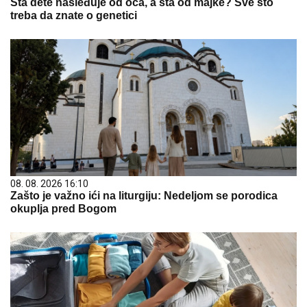
Šta dete nasleđuje od oca, a šta od majke? Sve što
treba da znate o genetici
08. 08. 2026 16:10
Zašto je važno ići na liturgiju: Nedeljom se porodica
okuplja pred Bogom