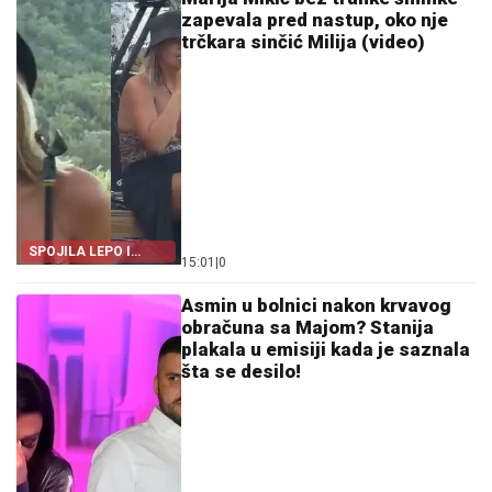
zapevala pred nastup, oko nje
trčkara sinčić Milija (video)
SPOJILA LEPO I
15:01
|
0
KORISNO
Asmin u bolnici nakon krvavog
obračuna sa Majom? Stanija
plakala u emisiji kada je saznala
šta se desilo!