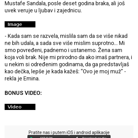
Mustafe Sandala, posle deset godina braka, ali još
uvek veruje u ljubav i zajednicu.
- Kada sam se razvela, mislila sam da se više nikad
ne bih udala, a sada sve više mislim suprotno... Mi
smo povređeni, padnemo i ustanemo. Žena sam
koja voli brak. Nije mi prirodno da ako imaš partnera, i
u nekim si određenim godinama, da ga predstavljaš
kao dečka, lepše je kada kažeš: “Ovo je moj muž” -
rekla je Emina.
BONUS VIDEO:
Pratite nas i putem iOS i android aplikacije