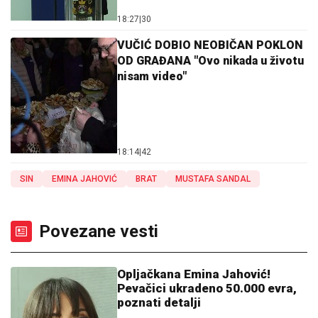
18:27
|
30
VUČIĆ DOBIO NEOBIČAN POKLON
OD GRAĐANA "Ovo nikada u životu
nisam video"
18:14
|
42
SIN
EMINA JAHOVIĆ
BRAT
MUSTAFA SANDAL
Povezane vesti
Opljačkana Emina Jahović!
Pevačici ukradeno 50.000 evra,
poznati detalji