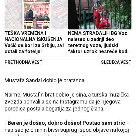
TEŠKA VREMENA I
NEMA STRADALIH BG Voz
NACIONALNA ISKUŠENJA
naleteo u zadnji deo
Vučić se bori za Srbiju, svi
teretnog voza, ljudski
ostali za fotelju!
faktor uzrok nesreće kod
Pančevca
PRETHODNA VEST
SLEDEĆA VEST
Mustafa Sandal dobio je bratanca.
Naime, Mustafin brat dobio je sina, a turska muzička
zvezda pohvalila se na Instagramu da je njegova
porodica postala bogatija za jednog člana.
-
Beren je došao, dobro došao! Postao sam stric
-
napisao je Eminin bivši suprug ispod objave na kojoj