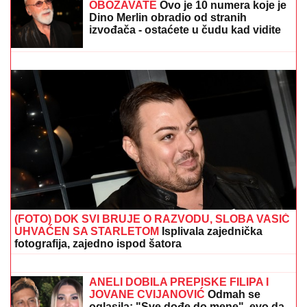
pokrenuo biznis, hitno se oglasio:
"Imamo zabranu"
Letnji prelazni rok: Dinamo ponudio 15 miliona za
Srbina, Olimpijakos vodi defanzivca Zvezde
MNOGE OD OVIH PESAMA
OBOŽAVATE
Ovo je 10 numera koje je
Dino Merlin obradio od stranih
izvođača - ostaćete u čudu kad vidite
spisak
"ČULI SMO ZAPOMAGANJE, A ONDA
SU NAŠLI TELO"
Komšije otkrile
detalje ubistva Milke (82) na Novom