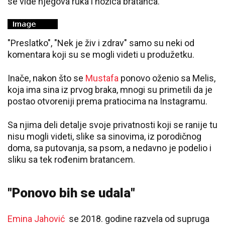
se vide njegova ruka i nožica bratanca.
"Preslatko", "Nek je živ i zdrav" samo su neki od
komentara koji su se mogli videti u produžetku.
Inače, nakon što se
Mustafa
ponovo oženio sa Melis,
koja ima sina iz prvog braka, mnogi su primetili da je
postao otvoreniji prema pratiocima na Instagramu.
Sa njima deli detalje svoje privatnosti koji se ranije tu
nisu mogli videti, slike sa sinovima, iz porodičnog
doma, sa putovanja, sa psom, a nedavno je podelio i
sliku sa tek rođenim bratancem.
"Ponovo bih se udala"
Emina Jahović
se 2018. godine razvela od supruga