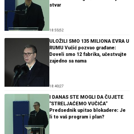
stvar
18:55
|
52
ULOŽILI SMO 135 MILIONA EVRA U
RUMU Vučić pozvao građane:
Doveli smo 12 fabrika, učestvujte
zajedno sa nama
18:40
|
27
I DANAS STE MOGLI DA ČUJETE
"STRELJAĆEMO VUČIĆA"
Predsednik upitao blokadere: Je
li to vaš program i plan?