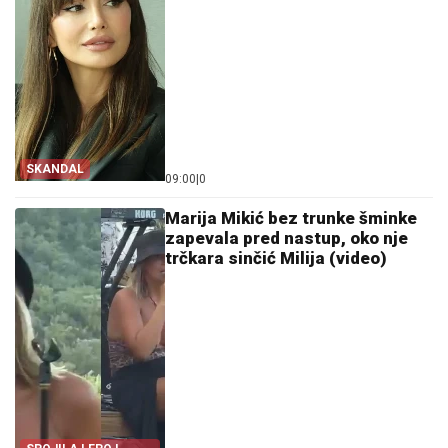
SKANDAL
09:00
|
0
Marija Mikić bez trunke šminke
zapevala pred nastup, oko nje
trčkara sinčić Milija (video)