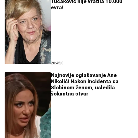
Konačno isplivala istina: Evo zašto
Darko Rajaković nije trener Crvene
zvezde!
I ONA STIŽE U ŠIMANOVCE?!
Muža javno varala na
njegove oči pa POBEGLA IZ ZEMLJE: Kuća u kojoj je
živela je NAPUŠTENA, a evo šta su svi odmah videli
DRAMA U OVČARSKO-KABLARSKOJ
KLISURI
Kolima sleteo sa puta
direktno u jezero, u toku izvlačenje