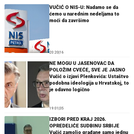
VUČIĆ O NIS-U: Nadamo se da
ćemo u narednim nedeljama to
moći da završimo
20:20
|
16
NE MOGU U JASENOVAC DA
POLOŽIM CVEĆE, SVE JE JASNO
Vučić o izjavi Plenkovića: Ustaštvo
podobna ideologija u Hrvatskoj, to
je odavno logično
19:01
|
35
IZBORI PRED KRAJ 2026.
OPREDELIĆE SUDBINU SRBIJE
Vučić zamolio građane samo jednu