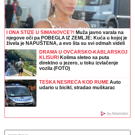
EVO KOLIKO GODIŠNJE ZARAĐUJE
DRAGAN STANKOVIĆ
Milioni su u
pitanju, a Jovana Jeremić tvrdi: "U
dugovima je"
DRAMA U ČAČKU
Eksplodirala plinska boca, teško
povređen muškarac
PRODAJU PILIĆE NA PIJACI, A SAD
SE BAŠKARE NA JAHTI
Bojana i
Mirko Šijan na letovanju, ona pokazala
zgodno i zategnuto telo nakon dva
porođaja (FOTO)