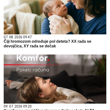
07. 08. 2026 09:47
Čiji hromozom određuje pol deteta? XX rađa se
devojčica, XY rađa se dečak
09. 07. 2026 09:20