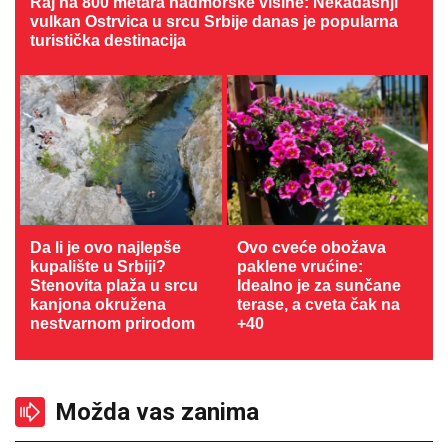
Raj na 800 metara nadmorske visine: Nekadašnji
vulkan Ostrvica u srcu Srbije danas je popularna
turistička destinacija
Da li je ovo najlepše
Ovo cveće obožava
kupalište u Srbiji?
paklene vrućine:
Stenovita plaža u srcu
Idealno je za sunčane
kanjona okružena
terase, a cveta čak na
nestvarnom prirodom
+40
Možda vas zanima