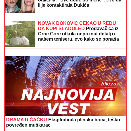
Beogradu: "Sina su izbegavali..."
(FOTO) DOK SVI BRUJE O RAZVODU, SLOBA VASIĆ
UHVAĆEN SA STARLETOM
Isplivala zajednička
fotografija, zajedno ispod šatora
Ilić prelomio posle Tobola: Njih
četvorica napuštaju Partizan
ANELI DOBILA PREPISKE FILIPA I
JOVANE CVIJANOVIĆ
Odmah se