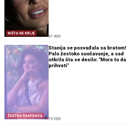
NIŠTA NE KRIJE
07:40
|
0
Stanija se posvađala sa bratom!
Palo žestoko suočavanje, a sad
otkrila šta se desilo: "Mora to da
prihvati"
ŽUSTRA RASPRAVA
19:20
|
0