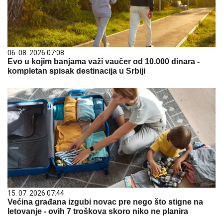
06. 08. 2026 07:08
Evo u kojim banjama važi vaučer od 10.000 dinara -
kompletan spisak destinacija u Srbiji
15. 07. 2026 07:44
Većina građana izgubi novac pre nego što stigne na
letovanje - ovih 7 troškova skoro niko ne planira