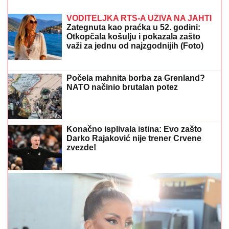
oglasila: "Sve dođe do mene", evo da
li je kontaktirala Đukića
Hasan Dudić pre Zlate voleo Ljiljanu iz Sarajeva, a
onda usledila VELIKA TRAGEDIJA: Nije mogao ni da
naslutio ŠTA ĆE SEBI URADITI: "To sam kasnije
saznao"
NOVAK ĐOKOVIĆ ČEKAO U REDU
DA KUPI SLADOLED
Prodavačica iz
Crne Gore otkrila nepoznat detalj o
našem teniseru, evo kako se ponaša
na letovanju