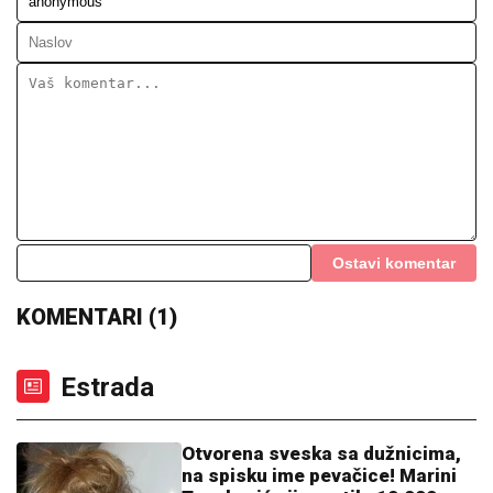
VODITELJKA RTS-A UŽIVA NA JAHTI
Zategnuta kao praćka u 52. godini:
Otkopčala košulju i pokazala zašto
važi za jednu od najzgodnijih (Foto)
VAU, OBOREN NEVEROVATNI REKORD, VOJNA
ISTORIJA ĆE O OVOME PISATI:
Evo šta je ruska PVO
uradila za samo jedan dan
Počela mahnita borba za Grenland?
NATO načinio brutalan potez