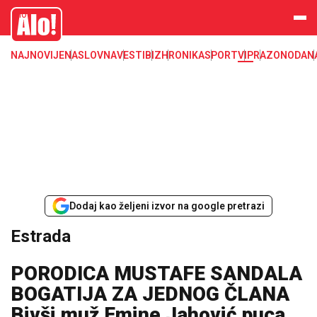
Estrada, poznati, VIP
Alo
NAJNOVIJE
NASLOVNA
VESTI
BIZ
HRONIKA
SPORT
VIP
RAZONODA
N
Dodaj kao željeni izvor na google pretrazi
Estrada
PORODICA MUSTAFE SANDALA
BOGATIJA ZA JEDNOG ČLANA
Bivši muž Emine Jahović puca