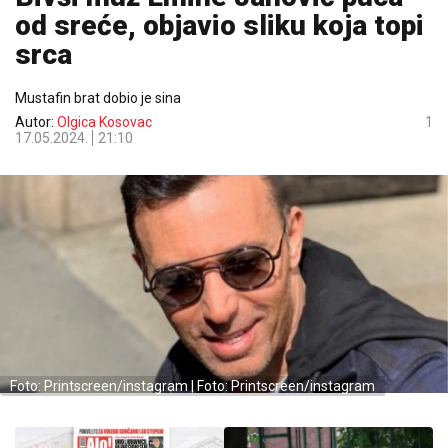
od sreće, objavio sliku koja topi
srca
Mustafin brat dobio je sina
Autor:
Olgica Kosovac
1
17.05.2024.
21:10
Foto: Printscreen/instagram | Foto: Printscreen/instagram