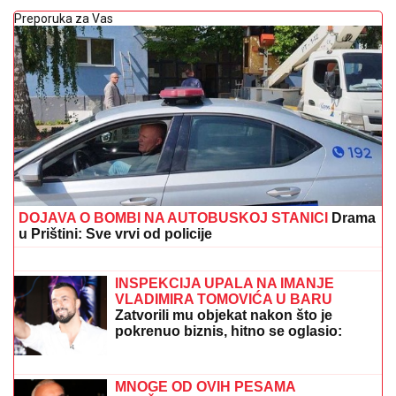
Preporuka za Vas
DOJAVA O BOMBI NA AUTOBUSKOJ STANICI
Drama
u Prištini: Sve vrvi od policije
"KAKAV TO PSIHOPATA MOŽE BITI"
Turčin živeo sa ženom u stanu u Borči
u kojem je ubio Ruskinju: Isplivali
stravični detalji
INSPEKCIJA UPALA NA IMANJE
VLADIMIRA TOMOVIĆA U BARU
Zatvorili mu objekat nakon što je