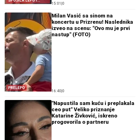
SPOJILA LEPO I
15:01
|
0
KORISNO
Milan Vasić sa sinom na
koncertu u Prizrenu! Naslednika
izveo na scenu: "Ovo mu je prvi
nastup" (FOTO)
PRELEPO
16:40
|
0
"Napustila sam kuću i preplakala
ceo put" Veliko priznanje
Katarine Živković, iskreno
progovorila o partneru