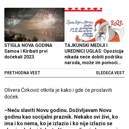
STIGLA NOVA GODINA
TAJKUNSKI MEDIJI I
Samoa i Kiribati prvi
UREDNICI UGLAS: Opozicija
dočekali 2023.
nikada neće dobiti podršku
naroda, može im pomoći
jedino Deda Mraz! (FOTO)
PRETHODNA VEST
SLEDEĆA VEST
Olivera Ćirković otkrila je kako i gde će proslaviti
doček.
–Neću slaviti Novu godinu. Doživljavam Novu
godinu kao socijalni praznik. Nekako svi živi, ko
ima i ko nema, ko je izlazio i ko nije izlazio se