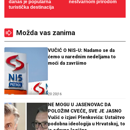
danas je popularna
nestvarnom prirodom
turistička destinacija
Možda vas zanima
VUČIĆ O NIS-U: Nadamo se da
ćemo u narednim nedeljama to
moći da završimo
20:20
|
16
NE MOGU U JASENOVAC DA
POLOŽIM CVEĆE, SVE JE JASNO
Vučić o izjavi Plenkovića: Ustaštvo
podobna ideologija u Hrvatskoj, to