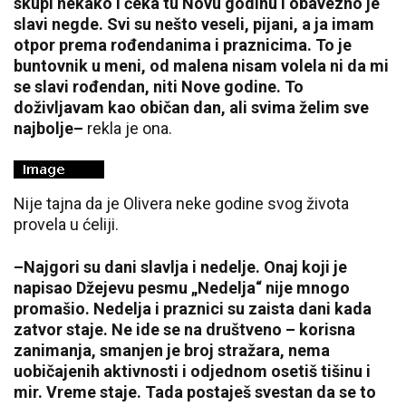
skupi nekako i čeka tu Novu godinu i obavezno je
slavi negde. Svi su nešto veseli, pijani, a ja imam
otpor prema rođendanima i praznicima. To je
buntovnik u meni, od malena nisam volela ni da mi
se slavi rođendan, niti Nove godine. To
doživljavam kao običan dan, ali svima želim sve
najbolje–
rekla je ona.
Nije tajna da je Olivera neke godine svog života
provela u ćeliji.
–Najgori su dani slavlja i nedelje. Onaj koji je
napisao Džejevu pesmu „Nedelja“ nije mnogo
promašio. Nedelja i praznici su zaista dani kada
zatvor staje. Ne ide se na društveno – korisna
zanimanja, smanjen je broj stražara, nema
uobičajenih aktivnosti i odjednom osetiš tišinu i
mir. Vreme staje. Tada postaješ svestan da se to