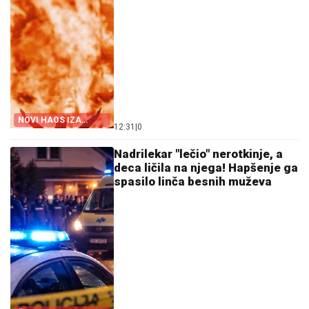
NOVI HAOS IZA
12:31
|
0
REŠETAKA
Nadrilekar "lečio" nerotkinje, a
deca ličila na njega! Hapšenje ga
spasilo linča besnih muževa