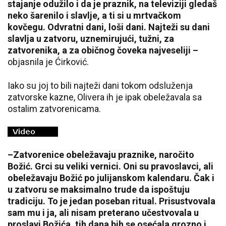
stajanje odužilo i da je praznik, na televiziji gledaš
neko šarenilo i slavlje, a ti si u mrtvačkom
kovčegu. Odvratni dani, loši dani. Najteži su dani
slavlja u zatvoru, uznemirujući, tužni, za
zatvorenika, a za običnog čoveka najveseliji –
objasnila je Ćirković.
Iako su joj to bili najteži dani tokom odsluženja
zatvorske kazne, Olivera ih je ipak obeležavala sa
ostalim zatvorenicama.
–Zatvorenice obeležavaju praznike, naročito
Božić. Grci su veliki vernici. Oni su pravoslavci, ali
obeležavaju Božić po julijanskom kalendaru. Čak i
u zatvoru se maksimalno trude da ispoštuju
tradiciju. To je jedan poseban ritual. Prisustvovala
sam mu i ja, ali nisam preterano učestvovala u
proslavi Božića, tih dana bih se osećala grozno i