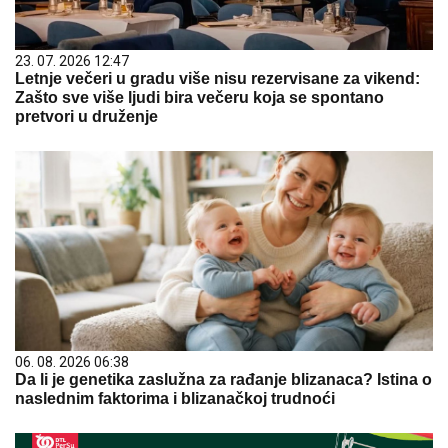
23. 07. 2026 12:47
Letnje večeri u gradu više nisu rezervisane za vikend:
Zašto sve više ljudi bira večeru koja se spontano
pretvori u druženje
06. 08. 2026 06:38
Da li je genetika zaslužna za rađanje blizanaca? Istina o
naslednim faktorima i blizanačkoj trudnoći