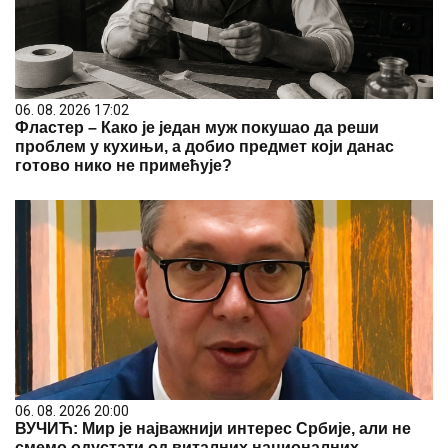
06. 08. 2026 17:02
Фластер – Како је један муж покушао да реши
проблем у кухињи, а добио предмет који данас
готово нико не примећује?
06. 08. 2026 20:00
ВУЧИЋ: Мир је најважнији интерес Србије, али не
смемо одустати од виталних националних