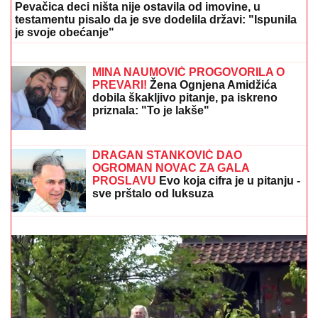
Pevačica deci ništa nije ostavila od imovine, u
testamentu pisalo da je sve dodelila državi: "Ispunila
je svoje obećanje"
SRPSKOM REPREZENTATIVCU
DEMOLIRAN AUTO
Saša Lukić bio u
inostranstvu kada su mu polupana
stakla na skupocenom "bentliju"
MINA NAUMOVIĆ PROGOVORILA O
PREVARI!
Žena Ognjena Amidžića
dobila škakljivo pitanje, pa iskreno
priznala: "To je lakše"