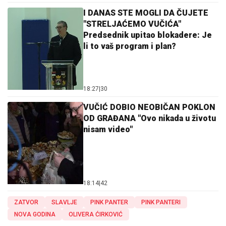
I DANAS STE MOGLI DA ČUJETE
"STRELJAĆEMO VUČIĆA"
Predsednik upitao blokadere: Je
li to vaš program i plan?
18:27
|
30
VUČIĆ DOBIO NEOBIČAN POKLON
OD GRAĐANA "Ovo nikada u životu
nisam video"
18:14
|
42
ZATVOR
SLAVLJE
PINK PANTER
PINK PANTERI
NOVA GODINA
OLIVERA ĆIRKOVIĆ