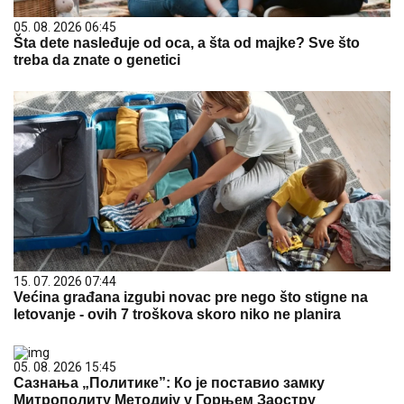
05. 08. 2026 06:45
Šta dete nasleđuje od oca, a šta od majke? Sve što
treba da znate o genetici
15. 07. 2026 07:44
Većina građana izgubi novac pre nego što stigne na
letovanje - ovih 7 troškova skoro niko ne planira
05. 08. 2026 15:45
Сазнања „Политике”: Ко је поставио замку
Митрополиту Методију у Горњем Заостру