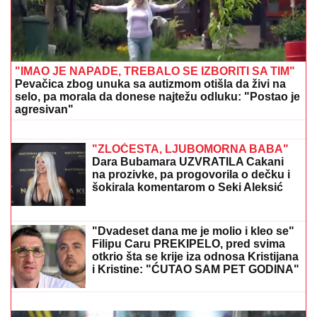
GOTOVO JE!
Real Madrid doveo najskuplje pojačanje
u istoriji kluba
DRAGAN STANKOVIĆ DAO
OGROMAN NOVAC ZA GALA
PROSLAVU
Evo koja cifra je u pitanju -
sve prštalo od luksuza
BELI KOVČEG I BELI KRST ZA
LjUDMILU: Majka i prijatelji ispratili na
kremaciju Ruskinju ubijenu u Borči
(FOTO)