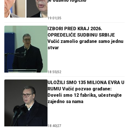
je odavno logično
19:01
|
35
IZBORI PRED KRAJ 2026.
OPREDELIĆE SUDBINU SRBIJE
Vučić zamolio građane samo jednu
stvar
18:55
|
52
ULOŽILI SMO 135 MILIONA EVRA U
RUMU Vučić pozvao građane:
Doveli smo 12 fabrika, učestvujte
zajedno sa nama
18:40
|
27