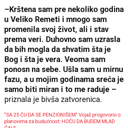
–Krštena sam pre nekoliko godina
u Veliko Remeti i mnogo sam
promenila svoj život, ali i stav
prema veri. Duhovno sam uzrasla
da bih mogla da shvatim šta je
Bog i šta je vera. Veoma sam
ponosn na sebe. Ušla sam u mirnu
fazu, a u mojim godinama sreća je
samo biti miran i to me raduje –
priznala je bivša zatvorenica.
"SA 25 ĆU DA SE PENZIONIŠEM" Vojaž progovorio o
planovima za budućnost: HOĆU DA BUDEM MLAD
ĆALE