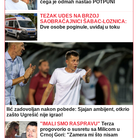
GORI INSTAGRAM!
Nataša Bekvalac BRUTALNO
zapušila usta dušebrižnicima: Progovorila o
RAZVODIMA, uvredama na račun izgleda, pa otkrila
ŠOK DETALJE
"Dvadeset dana me je molio i kleo se"
Filipu Caru PREKIPELO, pred svima
otkrio šta se krije iza odnosa Kristijana
i Kristine: "ĆUTAO SAM PET GODINA"
OVO JE MILKA (82) KOJU JE UBIO
SIN! U
poslednje vreme živela u Domu,
jutros došla da obiđe sina, a on je
TUKAO DO SMRTI! (FOTO, VIDEO)