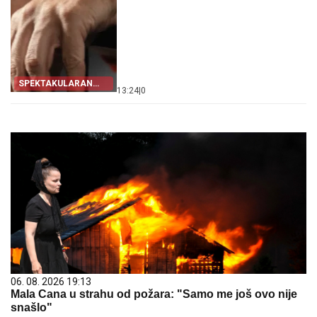
SPEKTAKULARAN
13:24
|
0
PLAN
06. 08. 2026 19:13
Mala Cana u strahu od požara: "Samo me još ovo nije
snašlo"