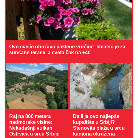
Ovo cveće obožava paklene vrućine: Idealno je za
sunčane terase, a cveta čak na +40
Raj na 800 metara
Da li je ovo najlepše
nadmorske visine:
kupalište u Srbiji?
Nekadašnji vulkan
Stenovita plaža u srcu
Ostrvica u srcu Srbije
kanjona okružena