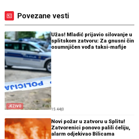
Povezane vesti
Užas! Mladić prijavio silovanje u
splitskom zatvoru: Za gnusni čin
osumnjičen vođa taksi-mafije
JEZIVO
15:44
|
0
Novi požar u zatvoru u Splitu!
Zatvorenici ponovo palili ćeliju,
alarm odjekivao Bilicama