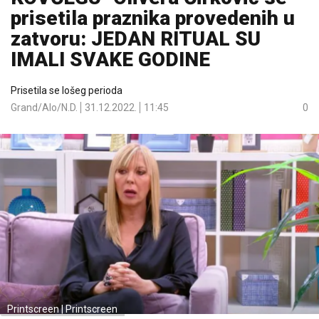
prisetila praznika provedenih u
zatvoru: JEDAN RITUAL SU
IMALI SVAKE GODINE
Prisetila se lošeg perioda
Grand/Alo/N.D.
31.12.2022.
11:45
0
Printscreen | Printscreen