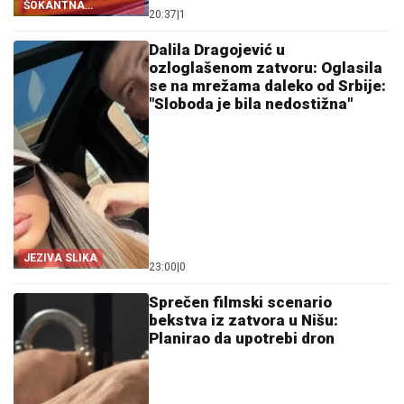
ŠOKANTNA
20:37
|
1
ISPOVEST
Dalila Dragojević u
ozloglašenom zatvoru: Oglasila
se na mrežama daleko od Srbije:
"Sloboda je bila nedostižna"
JEZIVA SLIKA
23:00
|
0
Sprečen filmski scenario
bekstva iz zatvora u Nišu:
Planirao da upotrebi dron