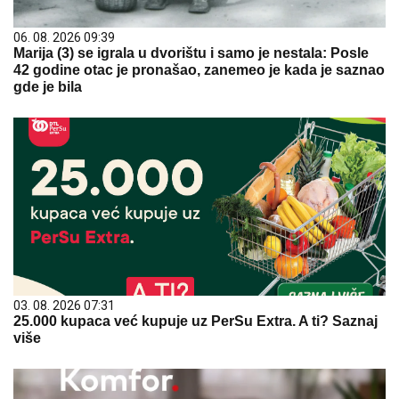
06. 08. 2026 09:39
Marija (3) se igrala u dvorištu i samo je nestala: Posle
42 godine otac je pronašao, zanemeo je kada je saznao
gde je bila
03. 08. 2026 07:31
25.000 kupaca već kupuje uz PerSu Extra. A ti? Saznaj
više