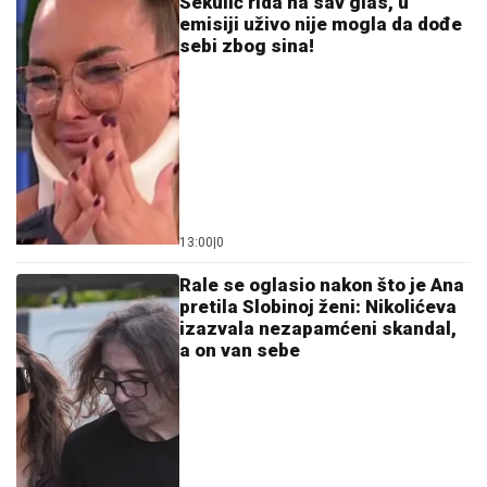
(FOTO) MILICU VELIČKOVIĆ ZADESILA NOVA
NEPRIJATNOST NA ADI BOJANI
Prolazi kroz agoniju,
oglasila se i otkrila šta se dešava nakon haosa sa
Terzom
KRVAVA ČITULJA POKRENULA
PAKAO U BALKANSKOM GRADU?!
Opsadno stanje na ulicama, MECI
LETE NA SVE STRANE: Drama počela
ubistvom na sastanku zbog duga
Zviceru, onda je usledio HAOS (FOTO)
PET DANA DO POČETKA
EVROPSKOG PRVENSTVA:
Loznica
spremna za bokserski spektakl, Srbija
ima 13 aduta
by Aklamator