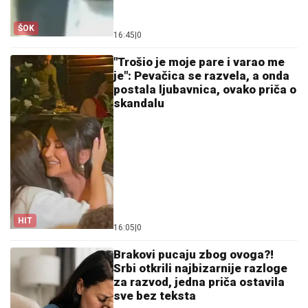
ŠOK
16:45
|
0
"Trošio je moje pare i varao me
je": Pevačica se razvela, a onda
postala ljubavnica, ovako priča o
skandalu
HIT
16:05
|
0
Brakovi pucaju zbog ovoga?!
Srbi otkrili najbizarnije razloge
za razvod, jedna priča ostavila
sve bez teksta