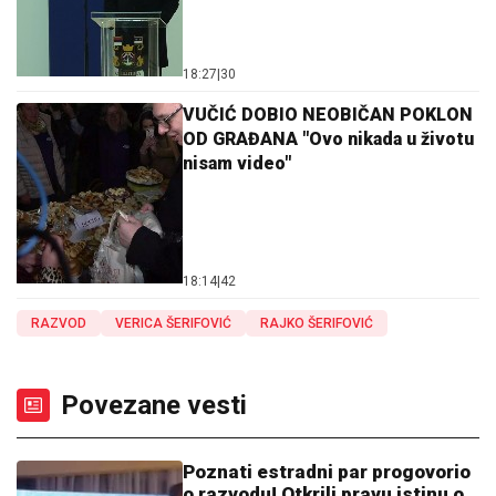
18:27
|
30
VUČIĆ DOBIO NEOBIČAN POKLON
OD GRAĐANA "Ovo nikada u životu
nisam video"
18:14
|
42
RAZVOD
VERICA ŠERIFOVIĆ
RAJKO ŠERIFOVIĆ
Povezane vesti
Poznati estradni par progovorio
o razvodu! Otkrili pravu istinu o