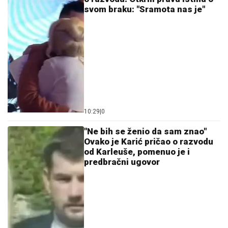
svom braku: "Sramota nas je"
10:29
|
0
"Ne bih se ženio da sam znao"
Ovako je Karić pričao o razvodu
od Karleuše, pomenuo je i
predbračni ugovor