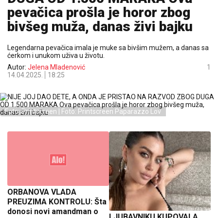
pevačica prošla je horor zbog
bivšeg muža, danas živi bajku
Legendarna pevačica imala je muke sa bivšim mužem, a danas sa
ćerkom i unukom uživa u životu.
Autor:
Jelena Mladenović
1
14.04.2025.
18:25
Foto: Printscreen | Foto: Printscreen Paparazzo Lov
ORBANOVA VLADA
PREUZIMA KONTROLU: Šta
donosi novi amandman o
LJUBAVNIKU KUPOVALA