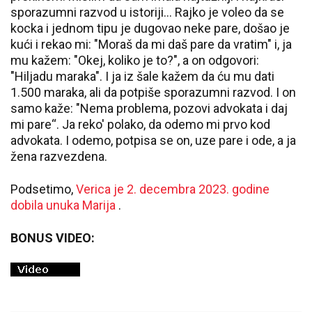
sporazumni razvod u istoriji... Rajko je voleo da se
kocka i jednom tipu je dugovao neke pare, došao je
kući i rekao mi: "Moraš da mi daš pare da vratim" i, ja
mu kažem: "Okej, koliko je to?", a on odgovori:
"Hiljadu maraka". I ja iz šale kažem da ću mu dati
1.500 maraka, ali da potpiše sporazumni razvod. I on
samo kaže: "Nema problema, pozovi advokata i daj
mi pare“. Ja reko' polako, da odemo mi prvo kod
advokata. I odemo, potpisa se on, uze pare i ode, a ja
žena razvezdena.
Podsetimo,
Verica je 2. decembra 2023. godine
dobila unuka Marija
.
BONUS VIDEO: