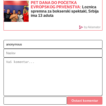
Nakon veridbe stiglo novo spektakularno
iznenađenje!
(FOTO) LETOVANJE SAŠKE I ĐORĐA
ĐOKOVIĆA U SUVOM LUKSUZU
Noletova snajka se sa sinom kupa u
bazenu, a ovako sa mužem provodi
vreme na jahti
ŽENI SE DEJAN STANKOVIĆ KRALJ!
Prelepa doktorka u raskošnoj
venčanici, on u odelu sa crvenom
kravatom: Ne skidaju osmeh pred
crkveno venčanje