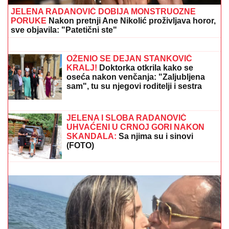
SE PROLOMILI JAUCI KROZ NOĆ!
Jezivi detalji tragedije u Borči, mladić
(28) upao u MULJ dubok 5 metara:
"Jadno dete, da tako strada..." (FOTO,
VIDEO)
Dragan Stanković verenici priredio
iznenađenje, podelio snimak sa
INTIMNE PROSLAVE Muzičari svirali
samo za nju, nije znala šta ju je snašlo:
"Najlepše uspomene"
JELENA RADANOVIĆ DOBIJA MONSTRUOZNE
PORUKE
Nakon pretnji Ane Nikolić proživljava horor,
sve objavila: "Patetični ste"