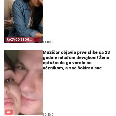
RAZVOD ZBOG
11:00
|
0
SITNICE
Muzičar objavio prve slike sa 23
godine mlađom devojkom! Ženu
optužio da ga varala sa
učenikom, a sad šokirao sve
AU
10:40
|
0