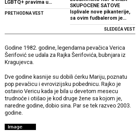
LGBTQ+ pravima u
SKUPOCENE SATOVE
Mađarskoj?
Isplivale nove pikanterije,
PRETHODNA VEST
sa ovim fudbalerom je
Vanda varala supruga
SLEDEĆA VEST
(FOTO)
Godine 1982. godine, legendarna pevačica Verica
Šerifović se udala za Rajka Šerifovića, bubnjara iz
Kragujevca.
Dve godine kasnije su dobili ćerku Mariju, poznatu
pop pevačicu i evrovizijsku pobednicu. Rajko je
ostavio Vericu kada je bila u devetom mesecu
trudnoće i otišao je kod druge žene sa kojom je,
naredne godine, dobio sina. Par se tek razveo 2003.
godine.