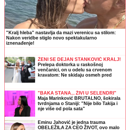
Pisala Bori Santani sa lažnog profila,
on prosuo Filipinsko more laži i poslao
previše, a ona sve snimila i sad ga drži
u šaci
OŽENIO SE DEJAN STANKOVIĆ
KRALJ!
Doktorka otkrila kako se
oseća nakon venčanja: "Zaljubljena
sam", tu su njegovi roditelji i sestra
(VIDEO)
MITROVIĆI U PUNOM SASTAVU:
Milica pokazala
kakav odnos ima sa Željkovom UNUKOM EMOM -