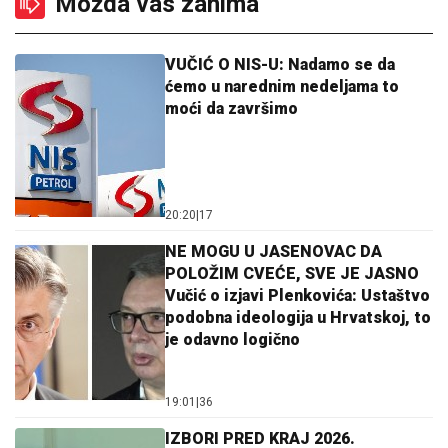
Možda vas zanima
VUČIĆ O NIS-U: Nadamo se da
ćemo u narednim nedeljama to
moći da završimo
20:20
|
17
NE MOGU U JASENOVAC DA
POLOŽIM CVEĆE, SVE JE JASNO
Vučić o izjavi Plenkovića: Ustaštvo
podobna ideologija u Hrvatskoj, to
je odavno logično
19:01
|
36
IZBORI PRED KRAJ 2026.