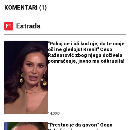
"Njima je satnica jača nego programerima": Majstor u
Srbiji zaradio 1.000 evra za dva dana, računica
vlasnika izazvala šok
"BAKA STANA... ŽIVI U SELENDRI"
Maja Marinković BRUTALNO, šokirala
tvrdnjama o Staniji: "Nije bilo Takija i
nje više od pola sata"
Eminu Jahović je jedna trauma
OBELEŽILA ZA CEO ŽIVOT, ovo malo
ko zna: "Pao mi je na ruke, bilo mi je
strašno teško"