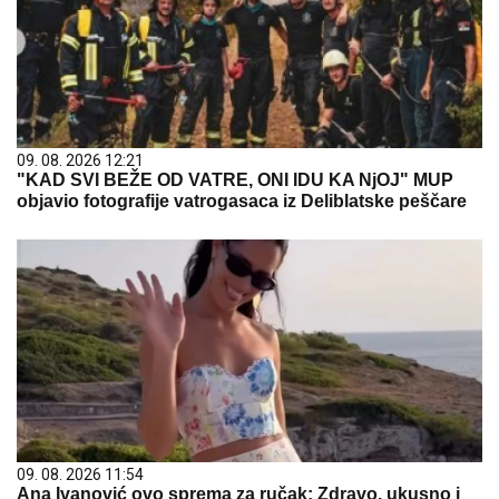
09. 08. 2026 12:21
"KAD SVI BEŽE OD VATRE, ONI IDU KA NjOJ" MUP
objavio fotografije vatrogasaca iz Deliblatske peščare
09. 08. 2026 11:54
Ana Ivanović ovo sprema za ručak: Zdravo, ukusno i