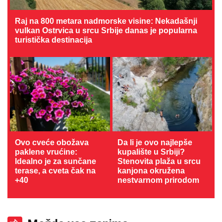
Raj na 800 metara nadmorske visine: Nekadašnji
vulkan Ostrvica u srcu Srbije danas je popularna
turistička destinacija
Ovo cveće obožava
Da li je ovo najlepše
paklene vrućine:
kupalište u Srbiji?
Idealno je za sunčane
Stenovita plaža u srcu
terase, a cveta čak na
kanjona okružena
+40
nestvarnom prirodom