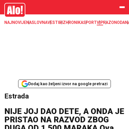
Estrada, poznati, VIP
Alo
NAJNOVIJE
NASLOVNA
VESTI
BIZ
HRONIKA
SPORT
VIP
RAZONODA
N
Dodaj kao željeni izvor na google pretrazi
Estrada
NIJE JOJ DAO DETE, A ONDA JE
PRISTAO NA RAZVOD ZBOG
DUGA OD 1.500 MARAKA Ova