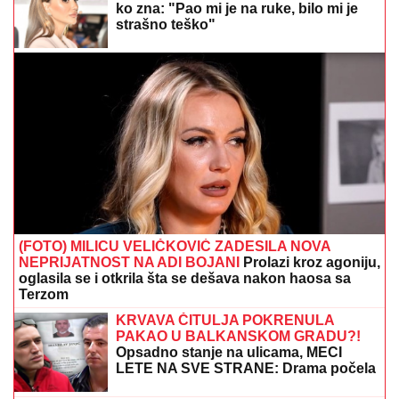
mnogi ovo nisu očekivali! (FOTO)
JELENA I SLOBA RADANOVIĆ
UHVAĆENI U CRNOJ GORI NAKON
SKANDALA:
Sa njima su i sinovi
(FOTO)
KRVAVI OBRAČUN NA DORĆOLU:
Mladić upucan u stomak, drugovi ga
dovezli u bolnicu, na ovo se sumnja
"Kralj hleba" nastavlja da mazi verenicu sa stilom: