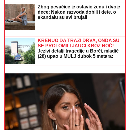
JASENOVIKA!
Strahuje se da ima
TEŠKO POVREĐENIH, sve vrvi od
policije i Hitne pomoći (FOTO)
Zbog pevačice je ostavio ženu i dvoje
dece: Nakon razvoda dobili i dete, o
skandalu su svi brujali
"KAD SVI BEŽE OD VATRE, ONI IDU KA
NjOJ" MUP
objavio fotografije vatrogasaca iz Deliblatske peščare
KRENUO DA TRAŽI DRVA, ONDA SU