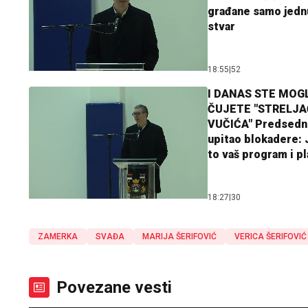
građane samo jedn
stvar
18:55
|
52
I DANAS STE MOGL
ČUJETE "STRELJ
VUČIĆA" Predsedn
upitao blokadere: J
to vaš program i p
18:27
|
30
ZAMERKA
SVAĐA
MARIJA ŠERIFOVIĆ
VERICA ŠERIFOVIĆ
Povezane vesti