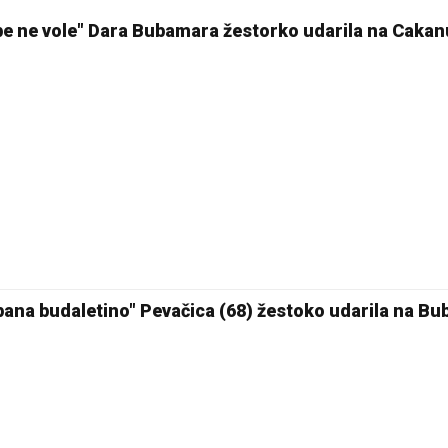
be ne vole" Dara Bubamara žestorko udarila na Cakanu
pana budaletino" Pevačica (68) žestoko udarila na B