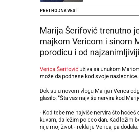
PRETHODNA VEST
Marija Šerifović trenutno 
majkom Vericom i sinom 
porodicu i od najzanimljiviji
Verica Šerifović
uživa sa unukom Mariom i
može da podnese kod svoje naslednice.
Dok su u novom vlogu Marija i Verica odgov
glasilo: "Šta vas najviše nervira kod Marij
- Kod tebe me najviše nervira što hoćeš
kuvam, da ležim po ceo dan. Kad ležim bo
nije moj život - rekla je Verica, pa dodala: