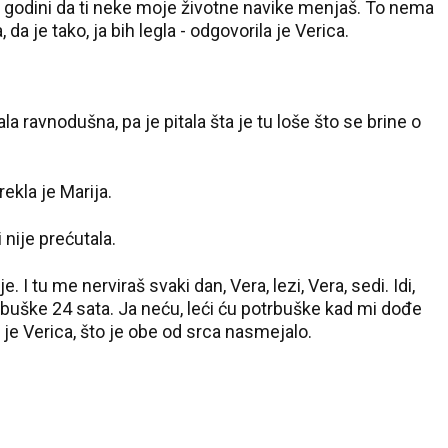
1. godini da ti neke moje životne navike menjaš. To nema
 je tako, ja bih legla - odgovorila je Verica.
la ravnodušna, pa je pitala šta je tu loše što se brine o
rekla je Marija.
 nije prećutala.
. I tu me nerviraš svaki dan, Vera, lezi, Vera, sedi. Idi,
trbuške 24 sata. Ja neću, leći ću potrbuške kad mi dođe
a je Verica, što je obe od srca nasmejalo.