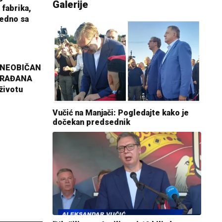
Galerije
 fabrika,
jedno sa
 NEOBIČAN
GRAĐANA
životu
Vučić na Manjači: Pogledajte kako je
dočekan predsednik