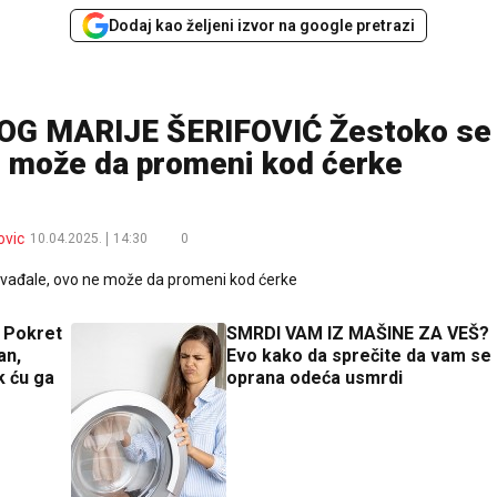
Dodaj kao željeni izvor na google pretrazi
G MARIJE ŠERIFOVIĆ Žestoko se
e može da promeni kod ćerke
ovic
10.04.2025.
14:30
0
 Pokret
SMRDI VAM IZ MAŠINE ZA VEŠ?
an,
Evo kako da sprečite da vam se
k ću ga
oprana odeća usmrdi