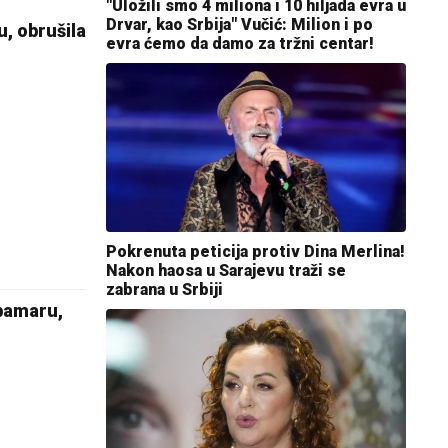
"Uložili smo 4 miliona i 10 hiljada evra u
Drvar, kao Srbija" Vučić: Milion i po
, obrušila
evra ćemo da damo za tržni centar!
Pokrenuta peticija protiv Dina Merlina!
Nakon haosa u Sarajevu traži se
zabrana u Srbiji
ubamaru,