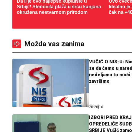
Da li je ovo najlepše kupalište u
Ovo cveće
Srbiji? Stenovita plaža u srcu kanjona
Idealno je
okružena nestvarnom prirodom
čak na +4
Možda vas zanima
VUČIĆ O NIS-U: N
se da ćemo u nare
nedeljama to moći 
završimo
20:20
|
16
IZBORI PRED KRAJ
OPREDELIĆE SUDB
SRBIJE Vučić zamo