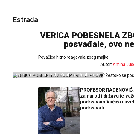
Estrada
VERICA POBESNELA ZBO
posvađale, ovo n
Pevačica hitno reagovala zbog majke
Autor:
Amina Jus
Foto: Printscreen | Foto: Youtube/Printscreen
PROFESOR RADENOVIĆ:
za narod i državu je važ
podržavam Vučića i uve
podržavati