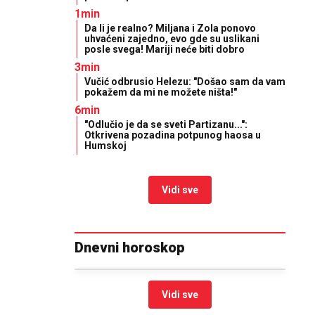
1min
Da li je realno? Miljana i Zola ponovo
uhvaćeni zajedno, evo gde su uslikani
posle svega! Mariji neće biti dobro
3min
Vučić odbrusio Helezu: "Došao sam da vam
pokažem da mi ne možete ništa!"
6min
"Odlučio je da se sveti Partizanu...":
Otkrivena pozadina potpunog haosa u
Humskoj
Vidi sve
Dnevni horoskop
Vidi sve