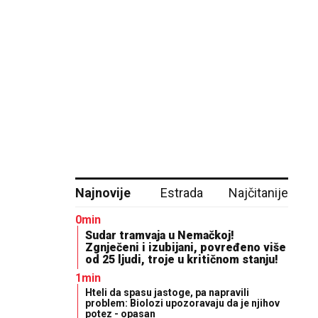
Najnovije
Estrada
Najčitanije
0min
Sudar tramvaja u Nemačkoj!
Zgnječeni i izubijani, povređeno više
od 25 ljudi, troje u kritičnom stanju!
1min
Hteli da spasu jastoge, pa napravili
problem: Biolozi upozoravaju da je njihov
potez - opasan