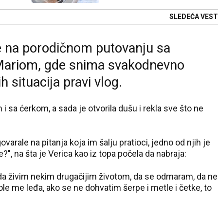
SLEDEĆA VEST
je na porodičnom putovanju sa
Mariom, gde snima svakodnevno
h situacija pravi vlog.
 sa ćerkom, a sada je otvorila dušu i rekla sve što ne
arale na pitanja koja im šalju pratioci, jedno od njih je
e?", na šta je Verica kao iz topa počela da nabraja:
 da živim nekim drugačijim životom, da se odmaram, da ne
le me leđa, ako se ne dohvatim šerpe i metle i četke, to