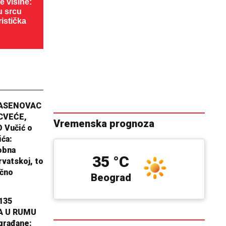
 visine:
u srcu
ristička
JASENOVAC
CVEĆE,
Vremenska prognoza
 Vučić o
ića:
obna
35 °C
rvatskoj, to
ično
Beograd
135
A U RUMU
građane: