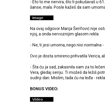
- Eto to me nervira, što ti pokušavaš u 6
šanse, mala. Posle kažeš da sam umorna, da
Na ovaj odgovor Marija Šerifović nije osta
njoj, a onda nervoznijim glasom rekla:
- Ne, ti jesi umorna, nego nisi normalna - 
Ovo je dosta smireno prihvatila Verica, ali
- Šta ću ja sad, zakasnila sam za to lečenje
Vera, gledaj seriju. Ti možeš da ležiš po
sudnji dan. Mislim, tada ću na leđa - rekl
BONUS VIDEO: