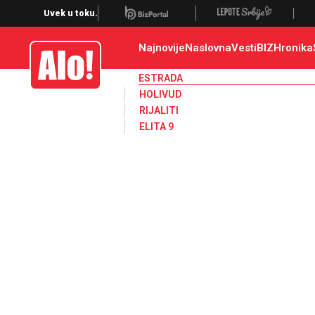
Estrada, poznati, VIP
Uvek u toku.
Najnovije
Naslovna
Vesti
BIZ
Hronika
Alo
ESTRADA
HOLIVUD
RIJALITI
ELITA 9