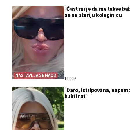
"Čast mi je da me takve ba
se na stariju koleginicu
NASTAVLJA SE HAOS
16:00
|
2
"Daro, istripovana, napum
bukti rat!