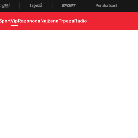
Sport
Vip
Razonoda
Najžena
Trpeza
Radio