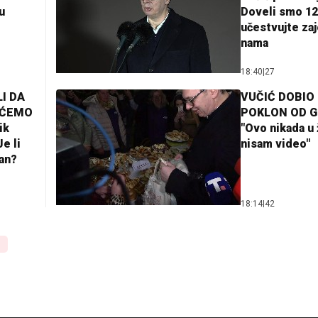
u
Doveli smo 12
učestvujte za
nama
18:40
|
27
I DA
VUČIĆ DOBIO
AĆEMO
POKLON OD 
ik
"Ovo nikada u 
e li
nisam video"
lan?
18:14
|
42