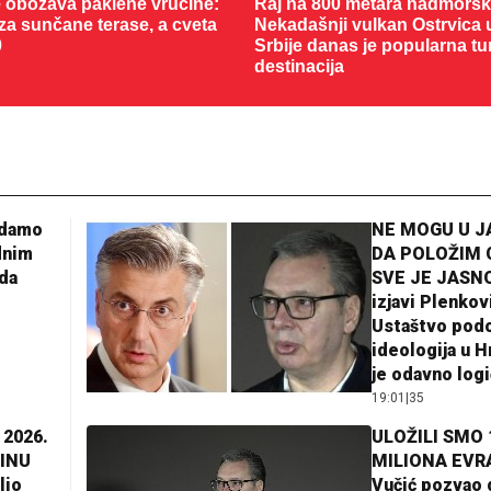
 obožava paklene vrućine:
Raj na 800 metara nadmorske
 za sunčane terase, a cveta
Nekadašnji vulkan Ostrvica 
0
Srbije danas je popularna tu
destinacija
adamo
NE MOGU U 
dnim
DA POLOŽIM 
da
SVE JE JASNO
izjavi Plenkov
Ustaštvo pod
35 °C
ideologija u H
je odavno log
Loznica
19:01
|
35
 2026.
ULOŽILI SMO 
INU
MILIONA EVR
lio
Vučić pozvao 