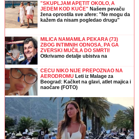
KONTROLI morala da reaguje
"UZNEMIREN SAM, BRAT MI JE OKRUŽEN
POŽARIMA"
Darko Tanasijević očajan zbog loše
situacije u Deliblatskoj peščari: "SVI SU
EVAKUISANI", otkrio koje informacije ima
BIO NA IVICI ŽIVOTA!
Glumac (77)
IGNORISAO SIMPTOME, a onda mu
SAOPŠTENA OZBILJNA DIJAGNOZA:
Evo šta je bila njegova jedina
prednost!
ZBOG DIJAGNOZE JE MESECIMA