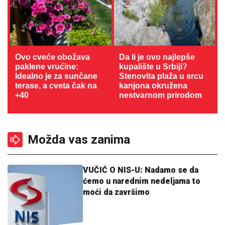
Ovo cveće obožava
Da li je ovo najlepše
paklene vrućine:
kupalište u Srbiji?
Idealno je za sunčane
Stenovita plaža u srcu
terase, a cveta čak na
kanjona okružena
+40
nestvarnom prirodom
Možda vas zanima
VUČIĆ O NIS-U: Nadamo se da
ćemo u narednim nedeljama to
moći da završimo