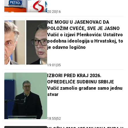
20:20
|
16
NE MOGU U JASENOVAC DA
POLOŽIM CVEĆE, SVE JE JASNO
Vučić o izjavi Plenkovića: Ustaštvo
podobna ideologija u Hrvatskoj, to
je odavno logično
19:01
|
35
IZBORI PRED KRAJ 2026.
OPREDELIĆE SUDBINU SRBIJE
Vučić zamolio građane samo jednu
stvar
18:55
|
52