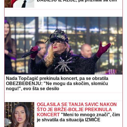
ZGAZIĆEMO
NEPRIJATELjA, A OVO JE RECEPT ZA
POBEDU: Iranski moćni general otkrio tajnu uspeha
iranske vojske
"OKO SINA PERUNA NE MOŽE NIKO
DA NAM POMOGNE"
Žena Ognjena
Amidžića zbog ćerke Lole unajmila
DADILJU IZ AZIJE, pa priznala sa čim
se suočavaju u domu! (FOTO)
EVO KAKO SE BRANI VOZAČ
KAMIONA KOJI JE POKOSIO PUTARE
Saslušan u tužilaštvu u Šapcu: Udario
u pešake na putu, pa završio kod
metalne ograde