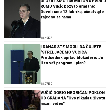
ULOŽILI SMO 135 MILIONA EVRA U
RUMU Vučić pozvao građane:
Doveli smo 12 fabrika, učestvujte
zajedno sa nama
18:40
|
27
I DANAS STE MOGLI DA ČUJETE
"STRELJAĆEMO VUČIĆA"
Predsednik upitao blokadere: Je
li to vaš program i plan?
18:27
|
30
VUČIĆ DOBIO NEOBIČAN POKLON
OD GRAĐANA "Ovo nikada u životu
nisam video"