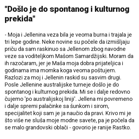
"Došlo je do spontanog i kulturnog
prekida"
-
Moja i Jellenina veza bila je veoma burna i trajala je
tri lepe godine. Neke novine su počele da izmišljaju
priču da sam raskinuo sa Jellenom zbog navodne
veze sa voditeljkom Mašom Samardžijski. Moram da
ih razočaram, jer je Maša moja dobra prijateljica i
godinama ima momka koga veoma poštujem.
Razlozi za moj i Jellenin raskid su sasvim drugi.
Posle Jellenine australijske turneje došlo je do
spontanog i kulturnog prekida. Mi se i dalje redovno
čujemo 'po australijskoj liniji'. Jellena mi povremeno
i dalje spremi palačinke sa šunkom i sirom,
specijalitet koji sam je ja naučio da pravi. Krivo mi je
što više ne sluša moje modne savete, pa je počela da
se malo grandovski oblači - govorio je ranije Rastko.