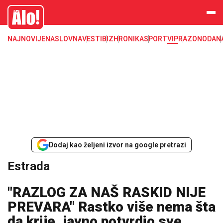
Estrada, poznati, VIP
Alo
NAJNOVIJE
NASLOVNA
VESTI
BIZ
HRONIKA
SPORT
VIP
RAZONODA
N
Dodaj kao željeni izvor na google pretrazi
Estrada
"RAZLOG ZA NAŠ RASKID NIJE
PREVARA" Rastko više nema šta
da krije, javno potvrdio sve