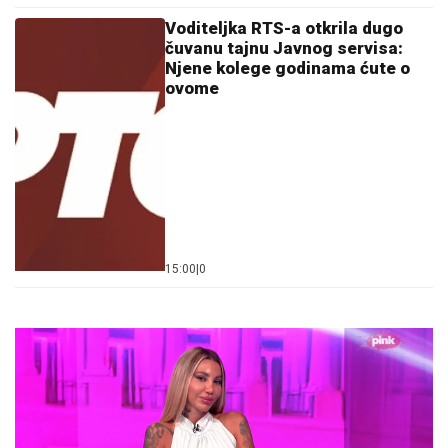
Voditeljka RTS-a otkrila dugo
čuvanu tajnu Javnog servisa:
Njene kolege godinama ćute o
ovome
15:00
|
0