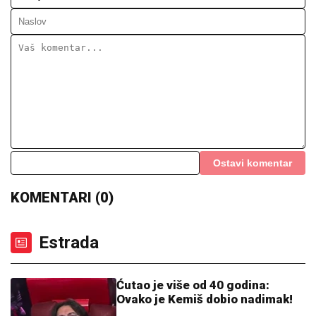
"SKUPLJAM APETIT OKOLO, A
JEDEM KOD KUĆE"
Našem pevaču
žena oprostila sve afere: "Ne mogu da
kažem da nisam pogledao drugu"
DRAGAN STANKOVIĆ DAO OGROMAN NOVAC ZA
GALA PROSLAVU
Evo koja cifra je u pitanju - sve
prštalo od luksuza
MILICA NAMAMILA PEKARA (73)
ZBOG INTIMNIH ODNOSA, PA GA
ZVERSKI MUČILA DO SMRTI!
Otkrivamo detalje ubistva na
Karaburmi koji LEDE KRV: Izdahnuo u