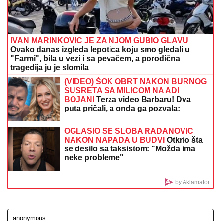
BILA U KREVETU
Naša pevačica
pokazala kako prima INFUZIJU, pa
otkrila u kakvom je trenutno stanju -
ovih dana prodaje i kuću
SKANDAL U ISTANBULU!
Emina Jahović pokradena
za 50.000 EVRA: Nasela na prevaru devojke iz Crne
Gore
ČOLA PRIČAO SA ĆERKOM DOK JE
UŽIVALA NA MORU
Lara došla na
plažu sa torbom od 1.500 eura, a evo
kako je reagovala na poziv oca