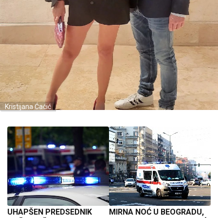
Kristijana Ćaćić
UHAPŠEN PREDSEDNIK
MIRNA NOĆ U BEOGRADU,