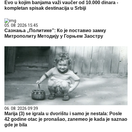
Evo u kojim banjama važi vaučer od 10.000 dinara -
kompletan spisak destinacija u Srbiji
05. 08. 2026 15:45
Сазнања „Политике”: Ко је поставио замку
Митрополиту Методију у Горњем Заостру
06. 08. 2026 09:39
Marija (3) se igrala u dvorištu i samo je nestala: Posle
42 godine otac je pronašao, zanemeo je kada je saznao
gde je bila