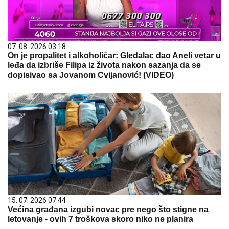
07. 08. 2026 03:18
On je propalitet i alkoholičar: Gledalac dao Aneli vetar u
leđa da izbriše Filipa iz života nakon sazanja da se
dopisivao sa Jovanom Cvijanović! (VIDEO)
15. 07. 2026 07:44
Većina građana izgubi novac pre nego što stigne na
letovanje - ovih 7 troškova skoro niko ne planira