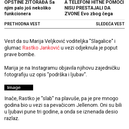
OPŠTINE ŽITORAĐA Sa
A TELEFONI HITNE POMOĆI
njim palo još nekoliko
NISU PRESTAJALI DA
funkcionera
ZVONE Evo zbog čega
PRETHODNA VEST
SLEDEĆA VEST
Vest da su
Marija Veljković voditeljka "Slagalice" i
glumac
Rastko Janković
u vezi odjeknula je poput
prave bombe.
Marija je na Instagramu objavila njihovu zajedničku
fotografiju uz opis "podrška i ljubav".
Inače, Rastko je "slab" na plavuše, pa je pre mnogo
godina bio u vezi sa pevačicom Jellenom. Oni su bili
u ljubavi pune tri godine, a onda se iznenada desio
razlaz.