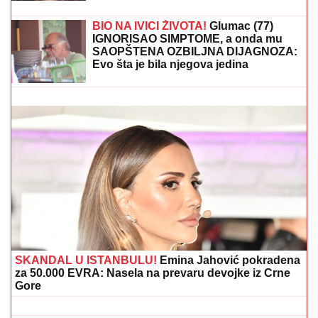
Nada Topčagić prekinula koncert, pa se obratila
OBEZBEĐENJU: "Ne mogu da skočim, slomiću
nogu!", evo šta se desilo
MINA NAUMOVIĆ PROGOVORILA O
PREVARI!
Žena Ognjena Amidžića
dobila škakljivo pitanje, pa iskreno
priznala: "To je lakše"
OGLASILA SE TANJA SAVIĆ NAKON
ŠTO JE BRŽE-BOLJE PREKINULA
KONCERT
"Meni to mnogo znači", čim
je shvatila da situacija IZMIČE