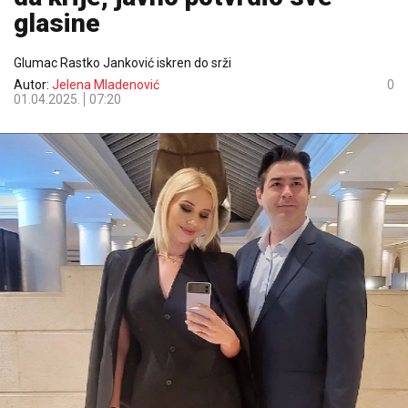
glasine
Glumac Rastko Janković iskren do srži
Autor:
Jelena Mladenović
0
01.04.2025.
07:20