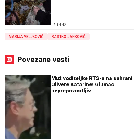
18:14
|
42
MARIJA VELJKOVIĆ
RASTKO JANKOVIĆ
Povezane vesti
Muž voditeljke RTS-a na sahrani
Olivere Katarine! Glumac
neprepoznatljiv