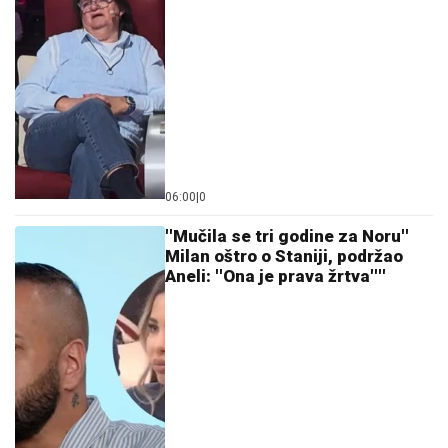
najgorim mukama dok su ga
CECU NIKO NIJE PREPOZNAO NA
osumnjičeni pljačkali
AERODROMU
Leti iz Malage za
Beograd: Kačket na glavi, atlet majica i
naočare (FOTO)
IVAN MARINKOVIĆ JE ZA NJOM GUBIO GLAVU
Ovako danas izgleda lepotica koju smo gledali u
"Farmi", bila u vezi i sa pevačem, a porodična
tragedija ju je slomila
(VIDEO) ŠOK OBRT NAKON BURNOG
SUSRETA SA MILICOM NA ADI
BOJANI
Terza video Barbaru! Dva