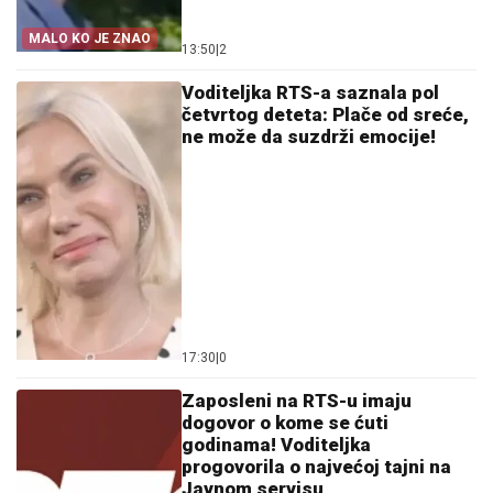
MALO KO JE ZNAO
13:50
|
2
Voditeljka RTS-a saznala pol
četvrtog deteta: Plače od sreće,
ne može da suzdrži emocije!
17:30
|
0
Zaposleni na RTS-u imaju
dogovor o kome se ćuti
godinama! Voditeljka
progovorila o najvećoj tajni na
Javnom servisu