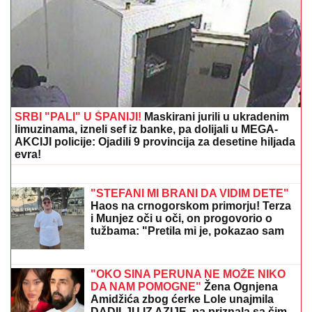
SRBI "PALI" U ŠPANIJI!
Maskirani jurili u ukradenim
limuzinama, izneli sef iz banke, pa dolijali u MEGA-
AKCIJI policije: Ojadili 9 provincija za desetine hiljada
evra!
Euforija na Malom Kalemegdanu:
Zvezda dovodi reprezentativca iz Real
Madrida
"STEFANI MI BRANI DA VIDIM DETE"
Haos na crnogorskom primorju! Terza
i Munjez oči u oči, on progovorio o
tužbama: "Pretila mi je, pokazao sam
joj dokaze" (VIDEO)