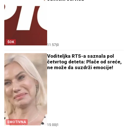
ŠOK
11:57
|
0
Voditeljka RTS-a saznala pol
četvrtog deteta: Plače od sreće,
ne može da suzdrži emocije!
EMOTIVNA
15:00
|
1