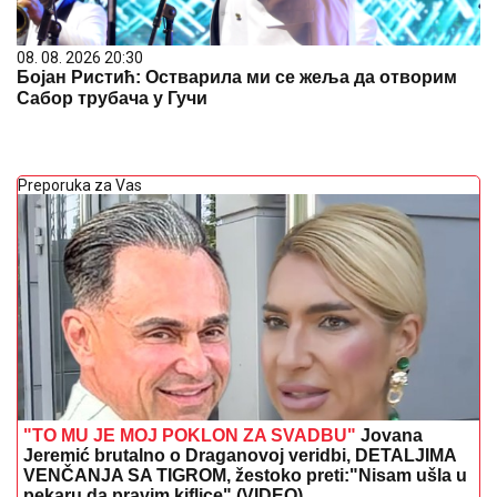
08. 08. 2026 20:30
Бојан Ристић: Остварила ми се жеља да отворим
Сабор трубача у Гучи
Preporuka za Vas
"TO MU JE MOJ POKLON ZA SVADBU"
Jovana
Jeremić brutalno o Draganovoj veridbi, DETALJIMA
VENČANJA SA TIGROM, žestoko preti:"Nisam ušla u
pekaru da pravim kiflice" (VIDEO)