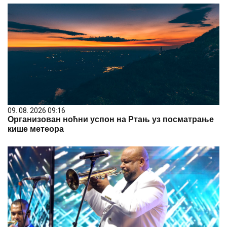
09. 08. 2026 09:16
Организован ноћни успон на Ртањ уз посматрање
кише метеора