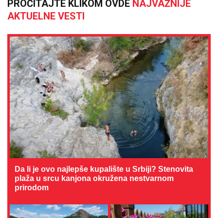
PROČITAJTE KLIKOM OVDE
NAJVAŽNIJE
AKTUELNE VESTI
Da li je ovo najlepše kupalište u Srbiji? Stenovita
plaža u srcu kanjona okružena nestvarnom
prirodom