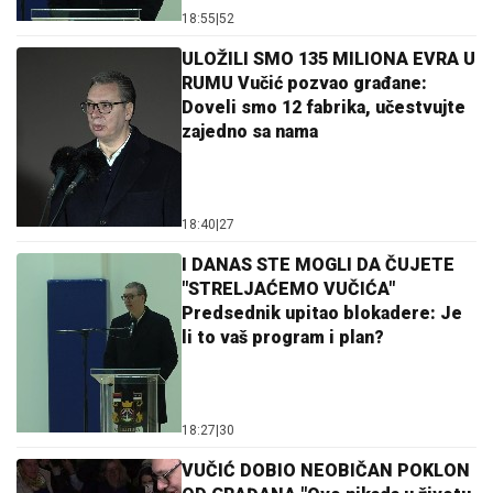
18:55
|
52
ULOŽILI SMO 135 MILIONA EVRA U
RUMU Vučić pozvao građane:
Doveli smo 12 fabrika, učestvujte
zajedno sa nama
18:40
|
27
I DANAS STE MOGLI DA ČUJETE
"STRELJAĆEMO VUČIĆA"
Predsednik upitao blokadere: Je
li to vaš program i plan?
18:27
|
30
VUČIĆ DOBIO NEOBIČAN POKLON