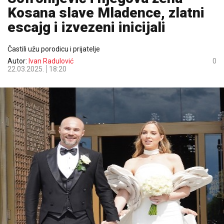
Kosana slave Mladence, zlatni
escajg i izvezeni inicijali
Častili užu porodicu i prijatelje
Autor:
Ivan Radulović
0
22.03.2025.
18:20