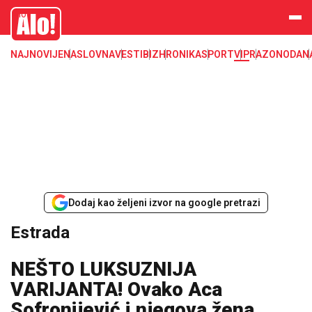
Estrada, poznati, VIP
Alo
NAJNOVIJE
NASLOVNA
VESTI
BIZ
HRONIKA
SPORT
VIP
RAZONODA
N
Dodaj kao željeni izvor na google pretrazi
Estrada
NEŠTO LUKSUZNIJA
VARIJANTA! Ovako Aca
Sofronijević i njegova žena