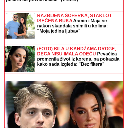
TAMARA ĐURIĆ DAJE 560.000 EVRA
KAO JEMSTVO ZA BIVŠEG MUŽA
Želi
da se brani sa slobode: "Verujem da bi
i on to uradio za mene", ovo su svi
detalji
RAZBIJENA ŠOFERKA, STAKLO I
ISEČENA RUKA
Asmin i Maja se
nakon skandala snimili u kolima:
"Moja jedina ljubav"
Glumicu (44) "RAZVLAČILI" na mrežama zbog