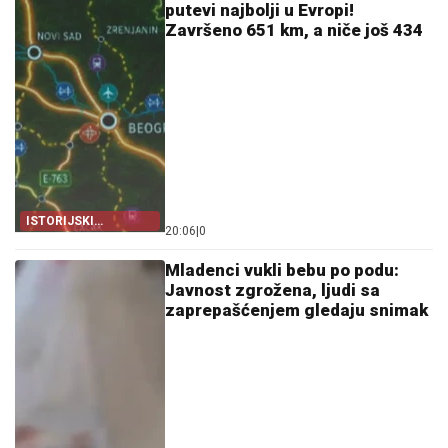
putevi najbolji u Evropi!
Završeno 651 km, a niče još 434
ISTORIJSKI
20:06
|
0
GRAĐEVINSKI BUM
Mladenci vukli bebu po podu:
Javnost zgrožena, ljudi sa
zaprepašćenjem gledaju snimak