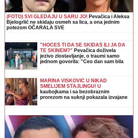
KILAŽE, ona skinula više od 20 kilograma i
ODREKLA SE ONOGA ŠTO RETKO KO MOŽE: "Mislili
su da sam bolesna"
(FOTO) BILA U KANDŽAMA DROGE,
DECA NISU IMALA ODEĆU
Pevačica
promenila život iz korena, pa pokazala
kako sada izgleda: "Bez filtera"
Drama na liniji borbe: Mladen Mijatović
se javio iz pakla, objavio jeziv snimak
sa lica mesta! (VIDEO)