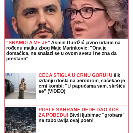
(FOTO) SVI GLEDAJU U SARU JO!
Pevačica i Aleksa
Bjelogrlić ne skidaju osmeh sa lica, a ona jednim
potezom OČARALA SVE
OVO JE NAJLEPŠA VILA U
BEOGRADU
Naš sportista kupio kuću
od TRI MILIONA EVRA, a ne živi u
Srbiji: Ima privatan bazen i fitnes salu
"HOĆEŠ TI DA SE SKIDAŠ ILI JA DA
TE SKINEM?"
Pevačica doživela
jezivo zlostavljanje, o traumi samo
jednom govorila: "Ceo dan sam bila
zaključana"