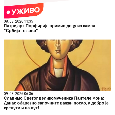
08. 08. 2026 11:35
Патријарх Порфирије примио децу из кампа
"Србија те зове"
09. 08. 2026 06:36
Славимо Светог великомученика Пантелејмона:
Данас обавезно започните важан посао, а добро је
кренути и на пут!