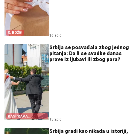
O, BOŽE!
16:30
|
0
Srbija se posvađala zbog jednog
pitanja: Da li se svadbe danas
prave iz ljubavi ili zbog para?
RASPRAVA
13:20
|
0
PODELILA LJUDE
Srbija gradi kao nikada u istoriji,