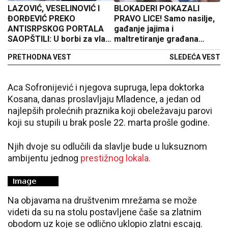
LAZOVIĆ, VESELINOVIĆ I
BLOKADERI POKAZALI
ĐORĐEVIĆ PREKO
PRAVO LICE! Samo nasilje,
ANTISRPSKOG PORTALA
gađanje jajima i
SAOPŠTILI: U borbi za vlast
maltretiranje građana
na ulici legitimno je
(VIDEO)
PRETHODNA VEST
SLEDEĆA VEST
kamenovati političke
protivnike i izvršiti ubistvo
u pokušaju!
Aca Sofronijević i njegova supruga, lepa doktorka
Kosana, danas proslavljaju Mladence, a jedan od
najlepših prolećnih praznika koji obeležavaju parovi
koji su stupili u brak posle 22. marta prošle godine.
Njih dvoje su odlučili da slavlje bude u luksuznom
ambijentu jednog
prestižnog lokala.
Na objavama na društvenim mrežama se može
videti da su na stolu postavljene čaše sa zlatnim
obodom uz koje se odlično uklopio zlatni escajg.