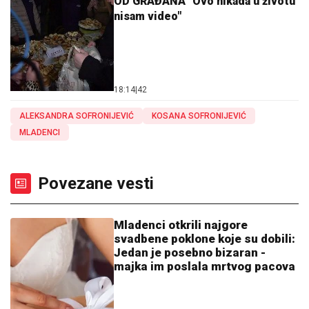
OD GRAĐANA "Ovo nikada u životu
nisam video"
18:14
|
42
ALEKSANDRA SOFRONIJEVIĆ
KOSANA SOFRONIJEVIĆ
MLADENCI
Povezane vesti
Mladenci otkrili najgore
svadbene poklone koje su dobili:
Jedan je posebno bizaran -
majka im poslala mrtvog pacova