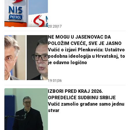
20:20
|
17
NE MOGU U JASENOVAC DA
POLOŽIM CVEĆE, SVE JE JASNO
Vučić o izjavi Plenkovića: Ustaštvo
podobna ideologija u Hrvatskoj, to
je odavno logično
19:01
|
36
IZBORI PRED KRAJ 2026.
OPREDELIĆE SUDBINU SRBIJE
Vučić zamolio građane samo jednu
stvar