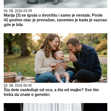
06. 08. 2026 09:39
Marija (3) se igrala u dvorištu i samo je nestala: Posle
42 godine otac je pronašao, zanemeo je kada je saznao
gde je bila
05. 08. 2026 06:45
Šta dete nasleđuje od oca, a šta od majke? Sve što
treba da znate o genetici