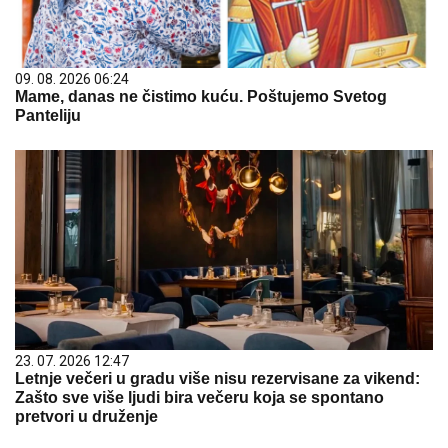
09. 08. 2026 06:24
Mame, danas ne čistimo kuću. Poštujemo Svetog
Panteliju
23. 07. 2026 12:47
Letnje večeri u gradu više nisu rezervisane za vikend:
Zašto sve više ljudi bira večeru koja se spontano
pretvori u druženje