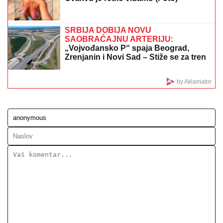
"SRAMOTA ME JE"
Asmin Durdžić javno udario na
rođenu majku zbog Maje Marinković: "Ona je
domaćica, ne snalazi se u ovom svetu i ne zna da
prestane"
"KAD SAM SE OŽENIO IMAO SAM
LJUBAVNICU, IMAM JE I DANAS"
Pevač oženio koleginicu pa javno
priznao da je vara na svakom koraku:
"Skoro svi na estradi imaju paralelne
veze"
CECA STIGLA U CRNU GORU! U
šik
izdanju došla na aerodrom, sačekao je
crni kombi: "U papučama sam, skršiću
se" (VIDEO)