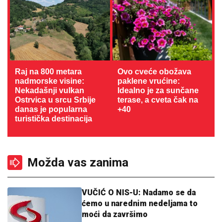
Raj na 800 metara
Ovo cveće obožava
nadmorske visine:
paklene vrućine:
Nekadašnji vulkan
Idealno je za sunčane
Ostrvica u srcu Srbije
terase, a cveta čak na
danas je popularna
+40
turistička destinacija
Možda vas zanima
VUČIĆ O NIS-U: Nadamo se da
ćemo u narednim nedeljama to
moći da završimo