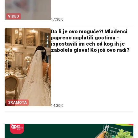
VIDEO
17:30
|
0
Da li je ovo moguće?! Mladenci
papreno naplatili gostima -
ispostavili im ceh od kog ih je
zabolela glava! Ko još ovo radi?
SRAMOTA
14:30
|
0