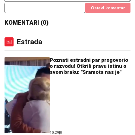
HAOS NA PRIMORJU!
Đoković u izdanju u kom ga
NIKADA niste videli! Skače na bini i peva, raspametio
publiku (VIDEO)
POSLE SAHRANE DEDE DAO KOŠ
ZA POBEDU!
Bivši ljubimac "grobara"
ne zaboravlja ovaj poen!
"Godinu dana mu ćutim!" Jovana
Jeremić je otkrila zbog čega joj je
prekipelo kad je reč o bivšem vereniku
Draganu Stankoviću