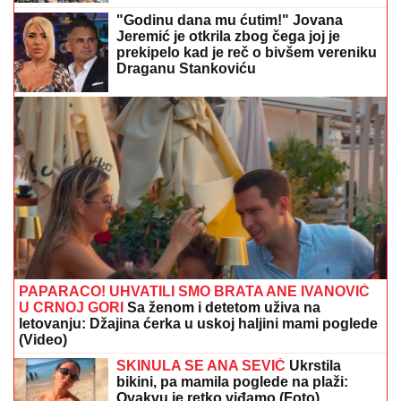
POBUNA U SAKSONIJI:
Desničari traže pad vlade,
Nemačka pred raspadom
MARINA VISKOVIĆ U NIKAD
SMELIJEM STAJLINGU! U
kaubojkama i sa bezobraznim
prorezom na suknji pokazala izvajane
noge, a onda je sevnulo i više nego
što je planirala (Foto)
LUDILO U MEČU POTENCIJALNOG
RIVALA ZVEZDE:
Palo sedam golova
za poluvreme, a u nastavku... (VIDEO)