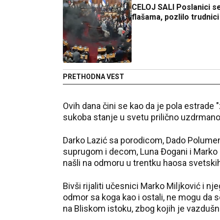
CELOJ SALI Poslanici se
flašama, pozlilo trudnici
PRETHODNA VEST
Ovih dana čini se kao da je pola estrade 
sukoba stanje u svetu prilično uzdrmano,
Darko Lazić sa porodicom, Dado Polumen
suprugom i decom, Luna Đogani i Marko M
našli na odmoru u trentku haosa svetski
Bivši rijaliti učesnici Marko Miljković i n
odmor sa koga kao i ostali, ne mogu da se
na Bliskom istoku, zbog kojih je vazdušn