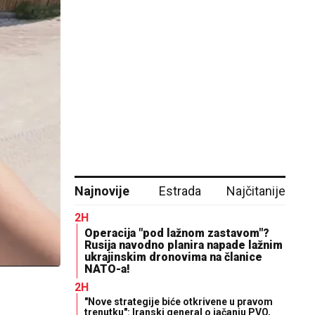
Najnovije
Estrada
Najčitanije
2H
Operacija "pod lažnom zastavom"?
Rusija navodno planira napade lažnim
ukrajinskim dronovima na članice
NATO-a!
2H
"Nove strategije biće otkrivene u pravom
trenutku": Iranski general o jačanju PVO,