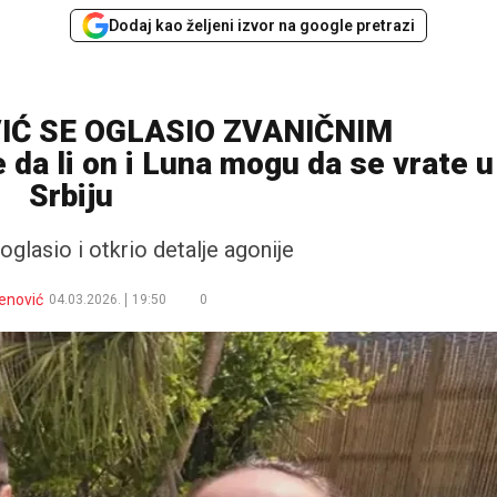
Dodaj kao željeni izvor na google pretrazi
Ć SE OGLASIO ZVANIČNIM
a li on i Luna mogu da se vrate u
Srbiju
glasio i otkrio detalje agonije
enović
04.03.2026.
19:50
0