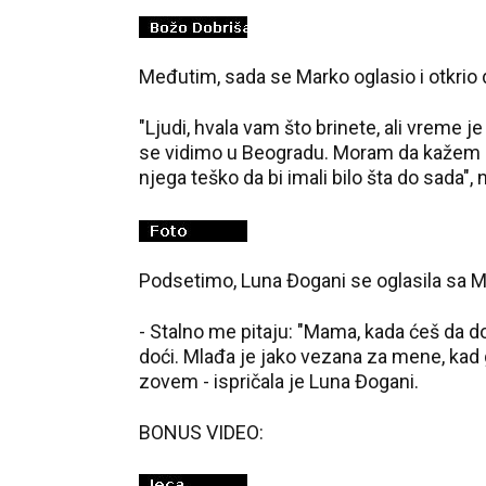
Međutim, sada se Marko oglasio i otkrio 
"Ljudi, hvala vam što brinete, ali vreme 
se vidimo u Beogradu. Moram da kažem 
njega teško da bi imali bilo šta do sada"
Podsetimo, Luna Đogani se oglasila sa Mal
- Stalno me pitaju: "Mama, kada ćeš da d
doći. Mlađa je jako vezana za mene, kad
zovem - ispričala je Luna Đogani.
BONUS VIDEO: