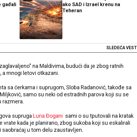
 gađali
ako SAD i Izrael krenu na
Teheran
SLEDEĆA VEST
"zaglavaljeno" na Maldivima, budući da je zbog ratnih
 a mnogi letovi otkazani.
ta sa ćerkama i suprugom, Sloba Radanović, takođe sa
iljković, samo su neki od estradnih parova koji su se
h razmera.
jegova supruga
Luna Đogani
sami o su tputovali na kratak
 vrate kada je planirano, zbog sukoba koji su eskalirali
i saobraćaj u tom delu zaustavljen.