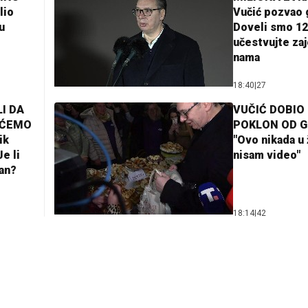
lio
Vučić pozvao 
u
Doveli smo 12
učestvujte za
nama
18:40
|
27
I DA
VUČIĆ DOBIO
AĆEMO
POKLON OD 
ik
"Ovo nikada u 
e li
nisam video"
lan?
18:14
|
42