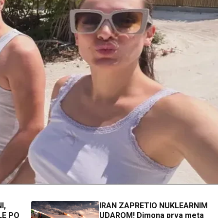
I,
IRAN ZAPRETIO NUKLEARNIM
LE PO
UDAROM! Dimona prva meta