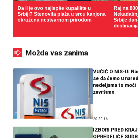
Da li je ovo najlepše kupalište u
Raj na 80
Srbiji? Stenovita plaža u srcu kanjona
Nekadašnji
okružena nestvarnom prirodom
Srbije dan
destinacij
Možda vas zanima
VUČIĆ O NIS-U: N
se da ćemo u nare
nedeljama to moći 
završimo
20:20
|
16
IZBORI PRED KRAJ
OPREDELIĆE SUDB