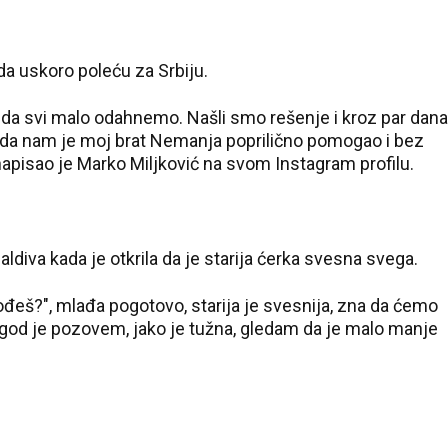
da uskoro poleću za Srbiju.
je da svi malo odahnemo. Našli smo rešenje i kroz par dana
da nam je moj brat Nemanja poprilično pomogao i bez
, napisao je Marko Miljković na svom Instagram profilu.
diva kada je otkrila da je starija ćerka svesna svega.
ođeš?", mlađa pogotovo, starija je svesnija, zna da ćemo
 god je pozovem, jako je tužna, gledam da je malo manje