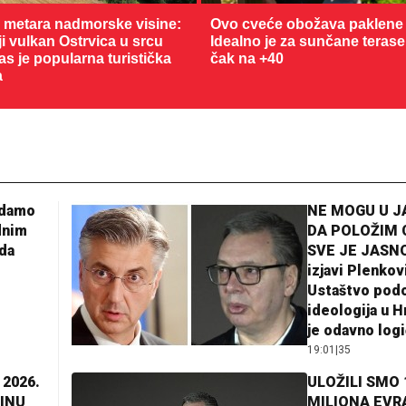
0 metara nadmorske visine:
Ovo cveće obožava paklene 
 vulkan Ostrvica u srcu
Idealno je za sunčane terase
as je popularna turistička
čak na +40
a
adamo
NE MOGU U 
dnim
DA POLOŽIM 
da
SVE JE JASNO
izjavi Plenkov
Ustaštvo pod
ideologija u H
je odavno log
19:01
|
35
 2026.
ULOŽILI SMO 
INU
MILIONA EVR