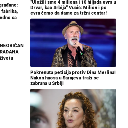
"Uložili smo 4 miliona i 10 hiljada evra u
građane:
Drvar, kao Srbija" Vučić: Milion i po
 fabrika,
evra ćemo da damo za tržni centar!
jedno sa
 NEOBIČAN
GRAĐANA
životu
Pokrenuta peticija protiv Dina Merlina!
Nakon haosa u Sarajevu traži se
zabrana u Srbiji