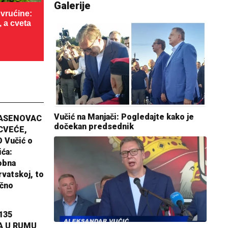
Galerije
vrućine:
, a cveta
Vučić na Manjači: Pogledajte kako je
JASENOVAC
dočekan predsednik
CVEĆE,
 Vučić o
ića:
obna
rvatskoj, to
ično
135
A U RUMU