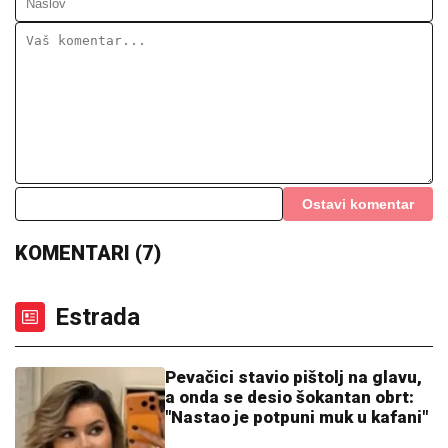
ZA SOCIJALNI RAD"
Verica
Rakočević na početku karijere prošla
kroz pakao, ove reč i danas joj
odzvanjaju u ušima: "Oduzeće vam
decu"
DRAMA KOD NUKLEARKE U RUMUNIJI:
Evo šta su
komšije uradile zbog niskog vodostaja Dunava
MUŠKARAC SKOČIO U DUNAV I
NESTAO
Užas kod Bele stene: Hteo
da se osveži i nije isplivao
CECA U CRNOJ GORI:
Svi se okretali