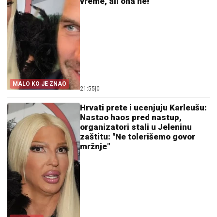
vreme, ali ona ne!
MALO KO JE ZNAO
21:55
|
0
Hrvati prete i ucenjuju Karleušu:
Nastao haos pred nastup,
organizatori stali u Jeleninu
zaštitu: "Ne tolerišemo govor
mržnje"