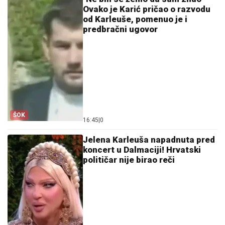
Ovako je Karić pričao o razvodu
od Karleuše, pomenuo je i
predbračni ugovor
ŠOK
16:45
|
0
Jelena Karleuša napadnuta pred
koncert u Dalmaciji! Hrvatski
političar nije birao reči