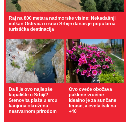
Raj na 800 metara nadmorske visine: Nekadašnji
vulkan Ostrvica u srcu Srbije danas je popularna
turistička destinacija
Da li je ovo najlepše
Ovo cveće obožava
kupalište u Srbiji?
paklene vrućine:
Stenovita plaža u srcu
Idealno je za sunčane
kanjona okružena
terase, a cveta čak na
nestvarnom prirodom
+40