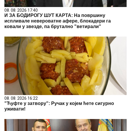
08. 08. 2026 17:40
И ЗА БОДИРОГУ ШУТ КАРТА: На површину
испливале невероватне афере, блокадери га
ковали у звезде, па брутално "ветирали"
08. 08. 2026 16:22
"Ћуфте у затвору": Ручак у којем ћете сигурно
уживати!