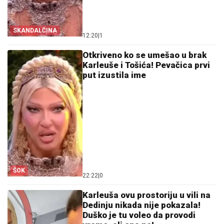
SKANDALČINA
12:20
|
1
Otkriveno ko se umešao u brak
Karleuše i Tošića! Pevačica prvi
put izustila ime
ŠOK
22:22
|
0
Karleuša ovu prostoriju u vili na
Dedinju nikada nije pokazala!
Duško je tu voleo da provodi