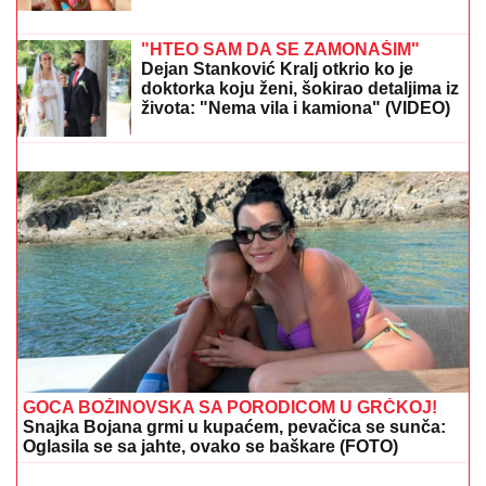
NEPOSREDNI SUKOB?!
Inspekcija ZATVORILA objekat Vladimira Tomovića u
Crnoj Gori, on sad otkrio šta se dešava: "Neki se
slade, neću im zaboraviti"
"HOĆEŠ TI DA SE SKIDAŠ ILI JA DA
TE SKINEM?"
Pevačica doživela
jezivo zlostavljanje, o traumi samo
jednom govorila: "Ceo dan sam bila
zaključana"
SKINULA SE ANA SEVIĆ
Ukrstila
bikini, pa mamila poglede na plaži:
Ovakvu je retko viđamo (Foto)