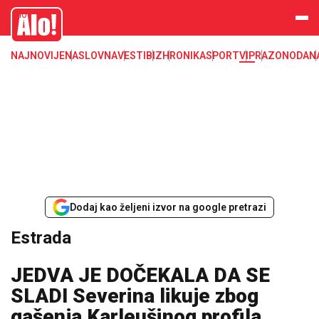
Estrada, poznati, VIP
Alo
NAJNOVIJE
NASLOVNA
VESTI
BIZ
HRONIKA
SPORT
VIP
RAZONODA
N
Dodaj kao željeni izvor na google pretrazi
Estrada
JEDVA JE DOČEKALA DA SE
SLADI Severina likuje zbog
gašenja Karleušinog profila,