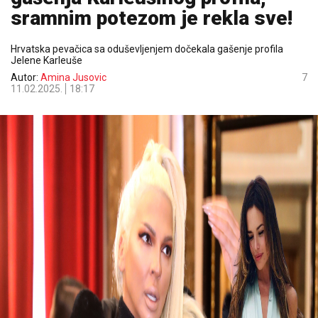
sramnim potezom je rekla sve!
Hrvatska pevačica sa oduševljenjem dočekala gašenje profila
Jelene Karleuše
Autor:
Amina Jusovic
7
11.02.2025.
18:17