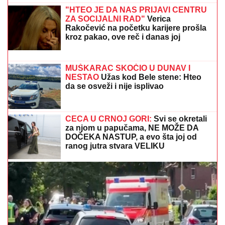
GLUMICA SA GASTOZOM I ANĐELOM NA
MALDIVIMA!
Evo o kome je reč: Trčkaraju po pesku,
golišava tela u prvom planu (FOTO)
"HTEO SAM DA SE ZAMONAŠIM"
Dejan Stanković Kralj otkrio ko je
doktorka koju ženi, šokirao detaljima iz
života: "Nema vila i kamiona" (VIDEO)
STRAVIČNA NESREĆA KOD
JASENOVIKA!
Strahuje se da IMA