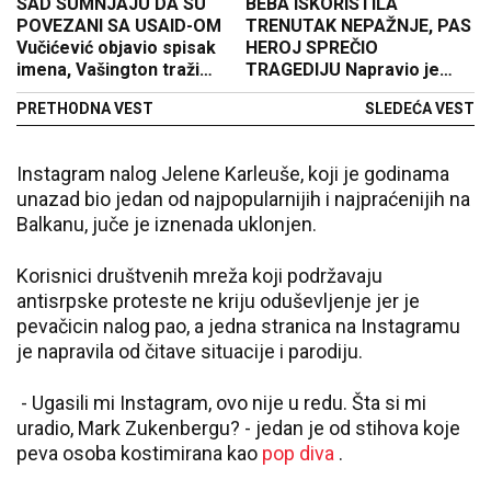
SAD SUMNJAJU DA SU
BEBA ISKORISTILA
POVEZANI SA USAID-OM
TRENUTAK NEPAŽNJE, PAS
Vučićević objavio spisak
HEROJ SPREČIO
imena, Vašington traži
TRAGEDIJU Napravio je
podatke od srpskih
neverovatan potez zbog
PRETHODNA VEST
SLEDEĆA VEST
institucija
koga su svi zanemeli!
(VIDEO)
Instagram nalog Jelene Karleuše, koji je godinama
unazad bio jedan od najpopularnijih i najpraćenijih na
Balkanu, juče je iznenada uklonjen.
Korisnici društvenih mreža koji podržavaju
antisrpske proteste ne kriju oduševljenje jer je
pevačicin nalog pao, a jedna stranica na Instagramu
je napravila od čitave situacije i parodiju.
- Ugasili mi Instagram, ovo nije u redu. Šta si mi
uradio, Mark Zukenbergu? - jedan je od stihova koje
peva osoba kostimirana kao
pop diva
.