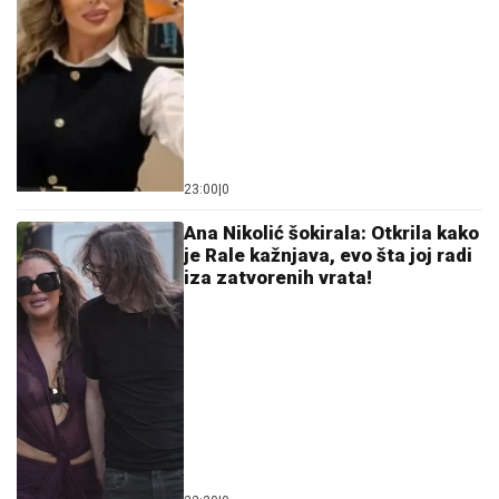
za njom u papučama, NE MOŽE DA
DOČEKA NASTUP, a evo šta joj od
ranog jutra stvara VELIKU
NELAGODU! (VIDEO)
NESREĆA U NEMAČKOJ:
Eksplozija gasa u kampu
na festivalu Taubertal, povređeno deset ljudi
Skandal u redovima nemačke vojske:
Ako ovo rade rezervisti, šta onda
očekivati od države
"ŽIVOT KOJI ČUVAM VIŠE OD SVOG"