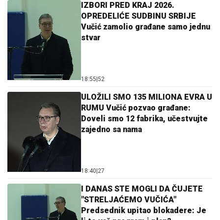
IZBORI PRED KRAJ 2026.
OPREDELIĆE SUDBINU SRBIJE
Vučić zamolio građane samo jednu
stvar
18:55
|
52
ULOŽILI SMO 135 MILIONA EVRA U
RUMU Vučić pozvao građane:
Doveli smo 12 fabrika, učestvujte
zajedno sa nama
18:40
|
27
I DANAS STE MOGLI DA ČUJETE
"STRELJAĆEMO VUČIĆA"
Predsednik upitao blokadere: Je