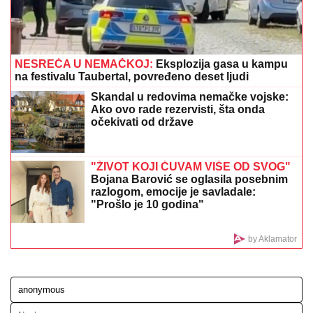
POVREĐENIH, sve vrvi od policije i
Hitne pomoći (FOTO, VIDEO)
GOCA BOŽINOVSKA SA PORODICOM U GRČKOJ!
Snajka Bojana grmi u kupaćem, pevačica se sunča:
Oglasila se sa jahte, ovako se baškare (FOTO)
OŽENIO SE DEJAN STANKOVIĆ
KRALJ!
Doktorka otkrila kako se
oseća nakon venčanja: "Zaljubljena
sam", tu su njegovi roditelji i sestra
(VIDEO)
"HTEO JE DA NAS PRIJAVI CENTRU