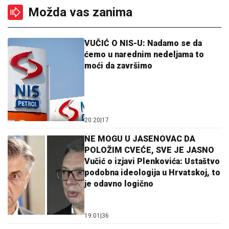
Možda vas zanima
VUČIĆ O NIS-U: Nadamo se da
ćemo u narednim nedeljama to
moći da završimo
20:20
|
17
NE MOGU U JASENOVAC DA
POLOŽIM CVEĆE, SVE JE JASNO
Vučić o izjavi Plenkovića: Ustaštvo
podobna ideologija u Hrvatskoj, to
je odavno logično
19:01
|
36