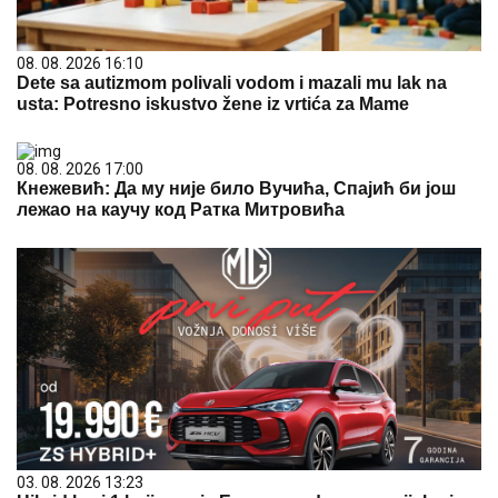
08. 08. 2026 16:10
Dete sa autizmom polivali vodom i mazali mu lak na
usta: Potresno iskustvo žene iz vrtića za Mame
08. 08. 2026 17:00
Кнежевић: Да му није било Вучића, Спајић би још
лежао на каучу код Ратка Митровића
03. 08. 2026 13:23