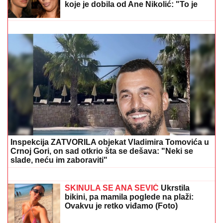
Roditelji su mu ugovorili brak sa drugom ženom, a on
oženio bivšu svog prijatelja: Ljubavna priča slavnog
para je jedna od najlepših, a malo ko zna detalje
"HITNO PODNOSIMO PRIJAVU ZA
KRIVIČNO DELO"
Oglasio se advokat
Jelene Radanović nakon jezivih pretnji
koje je dobila od Ane Nikolić: "To je
sramno"
TENZIJE NA PACIFIKU DOSTIŽU
VRHUNAC!
Tajvan povukao
DRAMATIČAN POTEZ: Snage HITNO
izašle na Granično ostrvo – sprema se