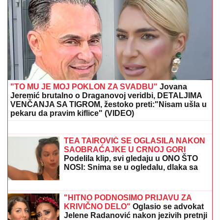
"TO MU JE MOJ POKLON ZA SVADBU"
Jovana
Jeremić brutalno o Draganovoj veridbi, DETALJIMA
VENČANJA SA TIGROM, žestoko preti:"Nisam ušla u
pekaru da pravim kiflice" (VIDEO)
Slavlje u domu Dragana Stankovića 4
dana nakon što je VERIO DEVOJKU
Čestitke se nižu: "Biću tvoj oslonac i
sigurnost! Ti si prava osoba"
TEA TAIROVIĆ SE OGLASILA NAKON
SAOBRAĆAJKE U CRNOJ GORI
Podelila klip, svi gledaju u ONO ŠTO
NOSI: Snima se u ogledalu, dlaka sa
glave joj ne fali