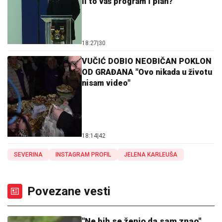
li to vaš program i plan?
18:27
|
30
VUČIĆ DOBIO NEOBIČAN POKLON
OD GRAĐANA "Ovo nikada u životu
nisam video"
18:14
|
42
SEVERINA
INSTAGRAM PROFIL
JELENA KARLEUŠA
Povezane vesti
"Ne bih se ženio da sam znao"