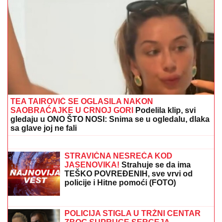
"Okretao sam točak čiji su se okreti prenosili na
žljeb!" Pre nego što je postao glumac, Ljubiša
Samardžić se bavio teškim poslom
TAMARA ĐURIĆ DAJE 560.000 EVRA
KAO JEMSTVO ZA BIVŠEG MUŽA
Želi
da se brani sa slobode: "Verujem da bi
i on to uradio za mene", ovo su svi
detalji
Katai razbio bedem Pazaraca: Zvezda
u završnici prvog poluvremena slomila
otpor rivala