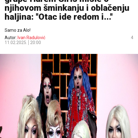
njihovom šminkanju i oblačenju
haljina: ''Otac ide redom i...''
Samo za Alo!
Autor:
Ivan Radulović
4
11.02.2025.
20:00