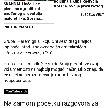
polufinala Kupa Radivoja
SKANDAL Hoće li se
Koraća, ovo je pravi razlog
plenumu ograditi od
osuđenog silovatelja
SLEDEĆA VEST
maloletnika, Gorana
Jevtića?
PRETHODNA VEST
Grupa ''Harem girls'' koju čini šest dreg kraljica
ispisaće istoriju na ovogodišnjem takmičenju
''Pesme za Evroviziju '25''.
Hrabre kraljice odlučile su da Srbiji predstave ovaj
vid umetnosti na najbolji mogući način, iako znaju da
će naići na nerazumevanje mnogih, zbog
neupućenosti.
Na samom početku razgovora za