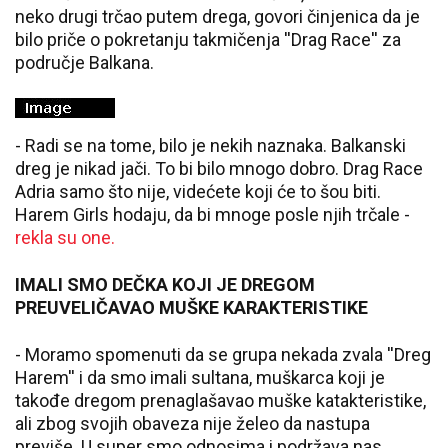
neko drugi trčao putem drega, govori činjenica da je
bilo priče o pokretanju takmičenja ''Drag Race'' za
područje Balkana.
- Radi se na tome, bilo je nekih naznaka. Balkanski
dreg je nikad jači. To bi bilo mnogo dobro. Drag Race
Adria samo što nije, videćete koji će to šou biti.
Harem Girls hodaju, da bi mnoge posle njih trčale -
rekla su one.
IMALI SMO DEČKA KOJI JE DREGOM
PREUVELIČAVAO MUŠKE KARAKTERISTIKE
- Moramo spomenuti da se grupa nekada zvala ''Dreg
Harem'' i da smo imali sultana, muškarca koji je
takođe dregom prenaglašavao muške katakteristike,
ali zbog svojih obaveza nije želeo da nastupa
previše. U super smo odnosima i podržava nas.