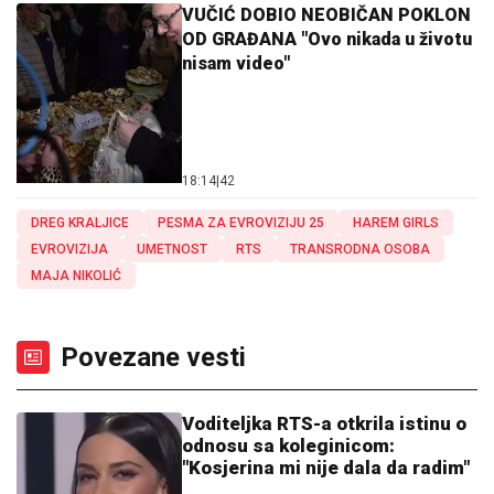
VUČIĆ DOBIO NEOBIČAN POKLON
OD GRAĐANA "Ovo nikada u životu
nisam video"
18:14
|
42
DREG KRALJICE
PESMA ZA EVROVIZIJU 25
HAREM GIRLS
EVROVIZIJA
UMETNOST
RTS
TRANSRODNA OSOBA
MAJA NIKOLIĆ
Povezane vesti
Voditeljka RTS-a otkrila istinu o
odnosu sa koleginicom:
"Kosjerina mi nije dala da radim"