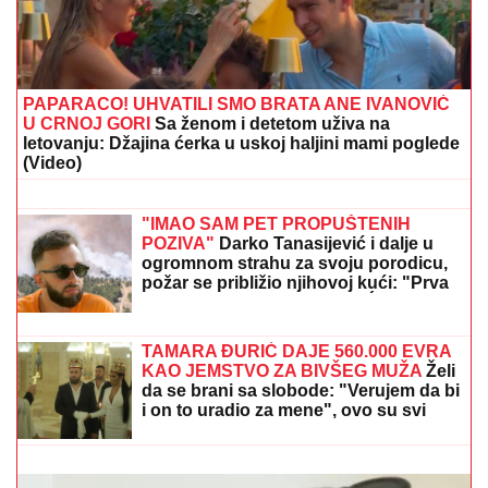
PAPARACO! UHVATILI SMO BRATA ANE IVANOVIĆ
U CRNOJ GORI
Sa ženom i detetom uživa na
letovanju: Džajina ćerka u uskoj haljini mami poglede
(Video)
"ZLO ĆE SE PRETVARATI DA JE
DOBRO"
Dea Đurđević iznenadila
objavom, voditeljka podelila savet:
"Kad god vidiš zlo, veruj da je zlo"
"IMAO SAM PET PROPUŠTENIH
POZIVA"
Darko Tanasijević i dalje u
ogromnom strahu za svoju porodicu,
požar se približio njihovoj kući: "Prva
reč koju sam čuo - IZGOREĆEMO"