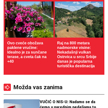
Ovo cveće obožava
Raj na 800 metara
paklene vrućine:
nadmorske visine:
Idealno je za sunčane
Nekadašnji vulkan
terase, a cveta čak na
Ostrvica u srcu Srbije
+40
danas je popularna
turistička destinacija
Možda vas zanima
VUČIĆ O NIS-U: Nadamo se da
ćemo u narednim nedeljama to