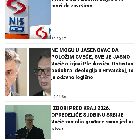
moći da završimo
20:20
|
17
NE MOGU U JASENOVAC DA
POLOŽIM CVEĆE, SVE JE JASNO
Vučić o izjavi Plenkovića: Ustaštvo
podobna ideologija u Hrvatskoj, to
je odavno logično
19:01
|
36
IZBORI PRED KRAJ 2026.
OPREDELIĆE SUDBINU SRBIJE
Vučić zamolio građane samo jednu
stvar