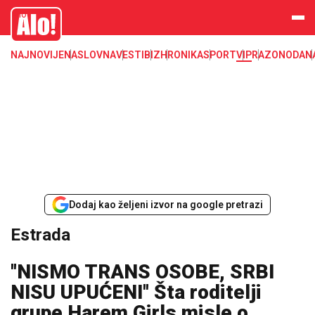
Estrada, poznati, VIP
Alo
NAJNOVIJE
NASLOVNA
VESTI
BIZ
HRONIKA
SPORT
VIP
RAZONODA
N
Dodaj kao željeni izvor na google pretrazi
Estrada
''NISMO TRANS OSOBE, SRBI
NISU UPUĆENI'' Šta roditelji
grupe Harem Girls misle o