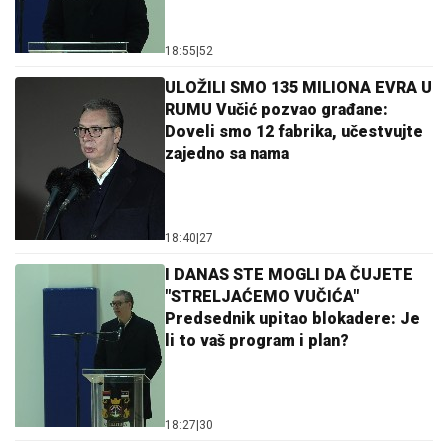
18:55
|
52
ULOŽILI SMO 135 MILIONA EVRA U
RUMU Vučić pozvao građane:
Doveli smo 12 fabrika, učestvujte
zajedno sa nama
18:40
|
27
I DANAS STE MOGLI DA ČUJETE
"STRELJAĆEMO VUČIĆA"
Predsednik upitao blokadere: Je
li to vaš program i plan?
18:27
|
30