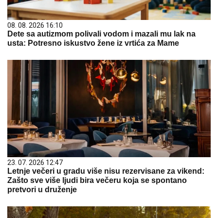
08. 08. 2026 16:10
Dete sa autizmom polivali vodom i mazali mu lak na
usta: Potresno iskustvo žene iz vrtića za Mame
23. 07. 2026 12:47
Letnje večeri u gradu više nisu rezervisane za vikend:
Zašto sve više ljudi bira večeru koja se spontano
pretvori u druženje