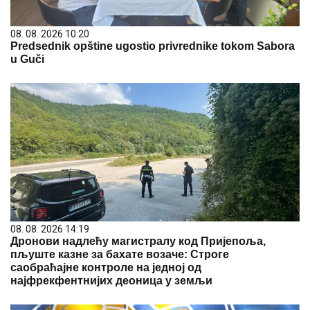
08. 08. 2026 10:20
Predsednik opštine ugostio privrednike tokom Sabora
u Guči
08. 08. 2026 14:19
Дронови надлећу магистралу код Пријепоља,
пљуште казне за бахате возаче: Строге
саобраћајне контроле на једној од
најфрекфентнијих деоница у земљи