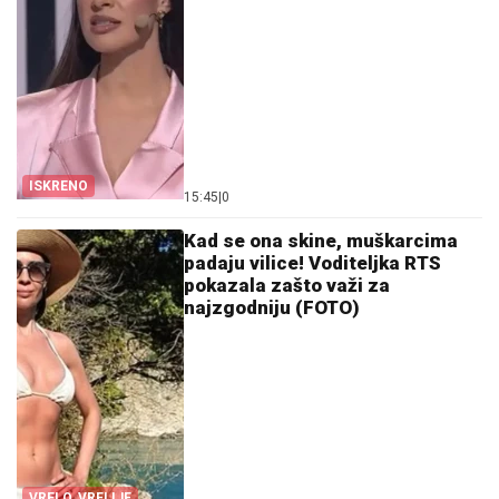
ISKRENO
15:45
|
0
Kad se ona skine, muškarcima
padaju vilice! Voditeljka RTS
pokazala zašto važi za
najzgodniju (FOTO)
VRELO, VRELIJE