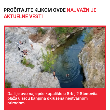
PROČITAJTE KLIKOM OVDE
NAJVAŽNIJE
AKTUELNE VESTI
Da li je ovo najlepše kupalište u Srbiji? Stenovita
plaža u srcu kanjona okružena nestvarnom
prirodom