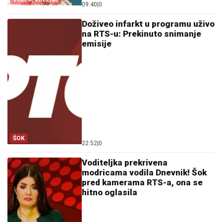
09:40
|
0
Doživeo infarkt u programu uživo
na RTS-u: Prekinuto snimanje
emisije
ŠOK
22:52
|
0
Voditeljka prekrivena
modricama vodila Dnevnik! Šok
pred kamerama RTS-a, ona se
hitno oglasila