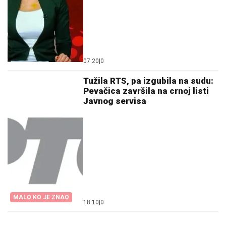
07:20
|
0
Tužila RTS, pa izgubila na sudu:
Pevačica završila na crnoj listi
Javnog servisa
MALO KO JE ZNAO
18:10
|
0