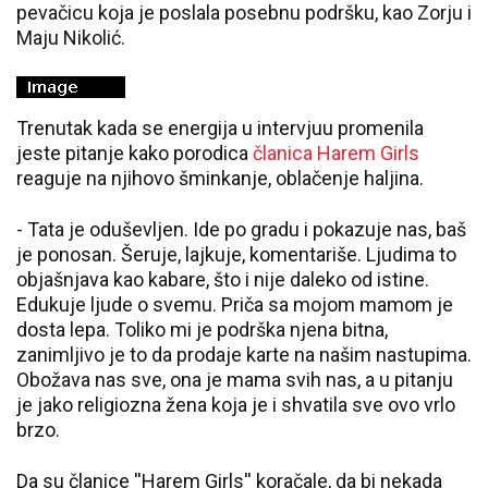
pevačicu koja je poslala posebnu podršku, kao Zorju i
Maju Nikolić.
Trenutak kada se energija u intervjuu promenila
jeste pitanje kako porodica
članica Harem Girls
reaguje na njihovo šminkanje, oblačenje haljina.
- Tata je oduševljen. Ide po gradu i pokazuje nas, baš
je ponosan. Šeruje, lajkuje, komentariše. Ljudima to
objašnjava kao kabare, što i nije daleko od istine.
Edukuje ljude o svemu. Priča sa mojom mamom je
dosta lepa. Toliko mi je podrška njena bitna,
zanimljivo je to da prodaje karte na našim nastupima.
Obožava nas sve, ona je mama svih nas, a u pitanju
je jako religiozna žena koja je i shvatila sve ovo vrlo
brzo.
Da su članice ''Harem Girls'' koračale, da bi nekada