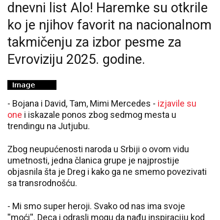
dnevni list Alo! Haremke su otkrile
ko je njihov favorit na nacionalnom
takmičenju za izbor pesme za
Evroviziju 2025. godine.
- Bojana i David, Tam, Mimi Mercedes -
izjavile su
one
i iskazale ponos zbog sedmog mesta u
trendingu na Jutjubu.
Zbog neupućenosti naroda u Srbiji o ovom vidu
umetnosti, jedna članica grupe je najprostije
objasnila šta je Dreg i kako ga ne smemo povezivati
sa transrodnošću.
- Mi smo super heroji. Svako od nas ima svoje
''moći''. Deca i odrasli mogu da nađu inspiraciju kod