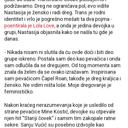
podržavamo. Dreg ne ograničava pol, evo vidite
Nastasija je žensko i radi dreg. Trans je rodni
identitet i vrlo je pogrešno mešati ta dva pojma
-
poentirala je Lola Love,
a onda je jedina devojka u
grupi, Nastasija objasnila kako se našla tu gde je
danas.
- Nikada nisam ni slutila da ću ovde doći i biti deo
grupe iskreno. Postala sam deo kao pevačica i onda
sam odlučila da se dregujem. Od tog momenta sam
znala da želim da se ovako izražavam. Inspirisana
sam pevačicom Čapel Roan, takođe je dreg kraljica i
žensko. Ne vidim ništa loše. Moje dregovanje je
feminističko.
Nakon kraćeg nerazumevanja koje je usledilo od
strane pevačice Mine Kostić, devojke su otpevale
njen hit ''Stariji čovek'' i samim tim zakopale ratne
sekire. Sanju Vućić su posebno izdvojile kao