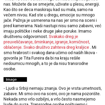
nas. Možete da se smejete, uživate u plesu, energiji.
Kao što se deca maskiraju kad su mala, samo na
večem nivou. Kad ste u dregu, emocije su mnogo
jače. Pažnja je usmerena na nas jer smo na sceni i
pred kamerama. Naši nastupi nisu samo zabavni, već
imaju političke i neke druge jake poruke. Imamo
društvenu odgovornost.
Svakako dreg je
preuveličavanje, šminkanje, igranje, komičnost,
oblačenje. Svako društvo zahteva dreg kraljice
. Mi
smo hrabrost i svakog dana učimo od naših likova -
govorila je Tita Fureira da bi na kraju rešile
nedoumicu mnogih, a to je da nisu transrodne
osobe.
- Ljudi u Srbiji nemaju znanja. Ovo je vrsta umetnosti,
zabave. Mi smo ovo na sceni, ovo je nama pozorište.
Nekada smo vrlo ozbiljni, a vrlo često nasmejemo
ljude do suza. Transrodne osobe poštujemo i