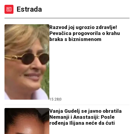
(VIDEO)
NOVAK ĐOKOVIĆ ČEKAO U REDU
DA KUPI SLADOLED
Prodavačica iz
Crne Gore otkrila nepoznat detalj o
našem teniseru, evo kako se ponaša
na letovanju
"PORODICI SAM PORUČILA - NE
ŽELIM DA UMREM"
Voditeljka o
najvećoj intimi: "Doktori su odmah
zakazali operaciju kad su shvatili
stanje stvari", ovo je samo jednom
pričala
DRAMA NA ADI BOJANI!
Milica i Terza se SUOČILI NA