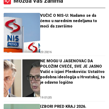
Možda vas zanima
VUČIĆ O NIS-U: Nadamo se da
ćemo u narednim nedeljama to
moći da završimo
20:20
|
16
NE MOGU U JASENOVAC DA
POLOŽIM CVEĆE, SVE JE JASNO
Vučić o izjavi Plenkovića: Ustaštvo
podobna ideologija u Hrvatskoj, to
je odavno logično
19:01
|
35
IZBORI PRED KRAJ 2026.