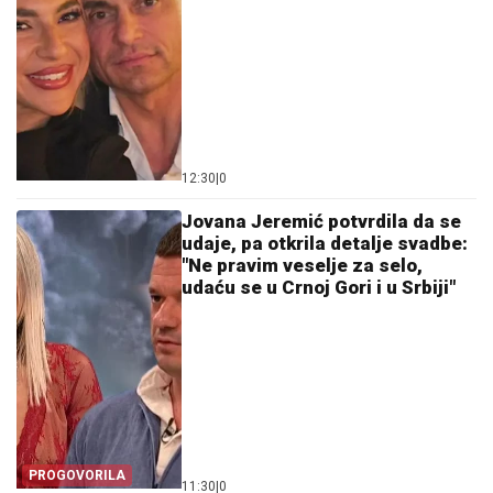
12:30
|
0
Jovana Jeremić potvrdila da se
udaje, pa otkrila detalje svadbe:
"Ne pravim veselje za selo,
udaću se u Crnoj Gori i u Srbiji"
PROGOVORILA
11:30
|
0