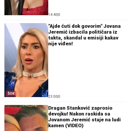
14:40
|
0
"Ajde ćuti dok govorim" Jovana
Jeremić izbacila političara iz
takta, skandal u emisiji kakav
nije viđen!
ŠOK
23:00
|
0
Dragan Stanković zaprosio
devojku! Nakon raskida sa
Jovanom Jeremić staje na ludi
kamen (VIDEO)