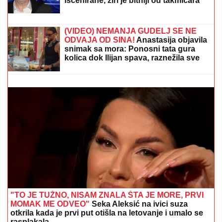
"NISAM HTEO DA UČESTVUJEM U
TOME"
Srpski muzičar otkrio zašto je
napustio "Zvezde Granda": "Svađe su
iscenirane, žiri je bitniji od takmičara"
EVO SA KIM MILICA UŽIVA NA ADI BOJANI NAKON
SVAĐE SA TERZOM NA PLAŽI
Njega zna cela Srbija:
Mreže gore od komentara, osvanula fotografija
(VIDEO) NEMANJA GUDELJ SE NE
ODVAJA OD SINA!
Anastasija objavila
snimak sa mora: Ponosni tata gura
kolica dok Ilijan spava, raznežila sve