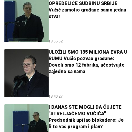
OPREDELIĆE SUDBINU SRBIJE
Vučić zamolio građane samo jednu
stvar
18:55
|
52
ULOŽILI SMO 135 MILIONA EVRA U
RUMU Vučić pozvao građane:
Doveli smo 12 fabrika, učestvujte
zajedno sa nama
18:40
|
27
I DANAS STE MOGLI DA ČUJETE
"STRELJAĆEMO VUČIĆA"
Predsednik upitao blokadere: Je
li to vaš program i plan?