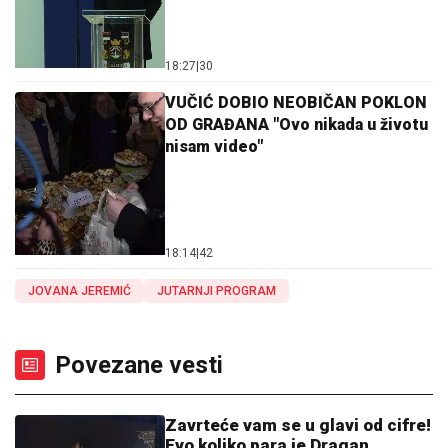
18:27
|
30
VUČIĆ DOBIO NEOBIČAN POKLON
OD GRAĐANA "Ovo nikada u životu
nisam video"
18:14
|
42
JOVANA JEREMIĆ
JUTARNJI PROGRAM
Povezane vesti
Zavrteće vam se u glavi od cifre!
Evo koliko para je Dragan