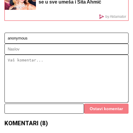
BOJANA LAZIĆ POKAZALA MAJKU
Sa njom uživa na letovanju: Doručak U
BAZENU, a tek da vidite voditeljku u
bikiniju (FOTO)
IZMERENO ČAK 40 STEPENI U
SRPSKOM GRADU: RHMZ
se oglasio
sa novim brojakama, Kopaonik
"najhladniji"
ZATVORENA DVA AUTO-PUTA:
Snažno nevreme se
sručilo u ovaj deo Evrope, vetar obarao drveće