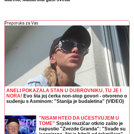
Preporuka za Vas
ANELI POKAZALA STAN U DUBROVNIKU, TU JE I
NORA!
Evo šta joj ćerka non-stop govori - otvoreno o
suđenju s Asminom: "Stanija je budaletina" (VIDEO)
SKANDAL U ISTANBULU!
Emina
Jahović pokradena za 50.000 EVRA:
Nasela na prevaru devojke iz Crne
Gore