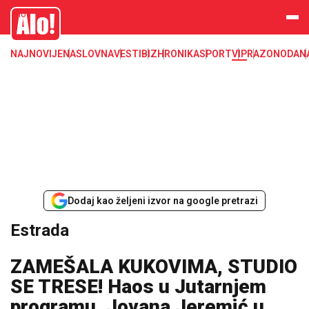
Estrada, poznati, VIP
Alo
NAJNOVIJE
NASLOVNA
VESTI
BIZ
HRONIKA
SPORT
VIP
RAZONODA
N
Dodaj kao željeni izvor na google pretrazi
Estrada
ZAMEŠALA KUKOVIMA, STUDIO
SE TRESE! Haos u Jutarnjem
programu, Jovana Jeremić u