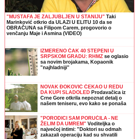
GA UBILA!
Jezivi detalji zločina:
Vezala mu pertlama RUKE I NOGE!
LUKSUZNA ŽURKA NA KROVU
HOTELA
Milica Pavlović priredila
druženje za 50 fanova, a za jednu
situaciju poručila: "Ne osuđujem, ali to
nije moj stil"
TEŠKA NESREĆA KOD RUME
Auto udario u bicikl,
stradao muškarac
TIČE SE I ZVEZDE I PARTIZANA:
UEFA
hitno promenila važna pravila