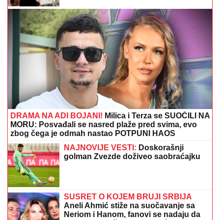
Skandal u programu uživo! Ispolivala
Boru Santanu vodom, pa kao furija
izletela iz studija (VIDEO)
"MUSTAFA JE ZALJUBLJEN U STANIJU"
Taki
Marinković otkrio da ULAZI U ELITU 10 da se
OBRAČUNA sa Filipom Carem, progovorio o
venčanju Maje i Asmina (VIDEO)