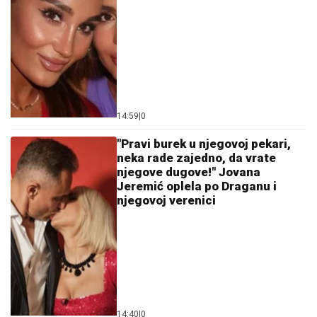
MORU: Posvađali se nasred plaže pred svima, evo
zbog čega je odmah nastao POTPUNI HAOS
NAJNOVIJE VESTI:
Doskorašnji
golman Zvezde doživeo saobraćajku
SUSRET O KOJEM BRUJI SRBIJA
Aneli Ahmić stiže na suočavanje sa
Neriom i Hanom, fanovi se nadaju da
se u sve umeša i Sita Ahmić
by Aklamator