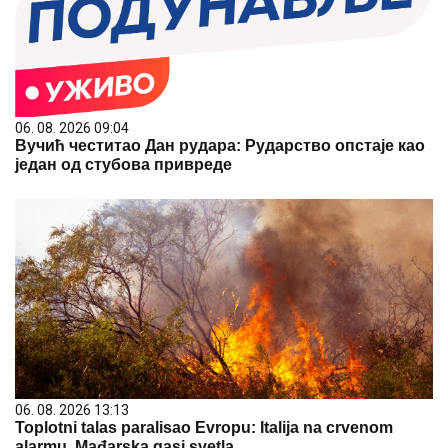
06. 08. 2026 09:04
Вучић честитао Дан рудара: Рударство опстаје као
један од стубова привреде
06. 08. 2026 13:13
Toplotni talas paralisao Evropu: Italija na crvenom
alarmu, Mađarska gasi svetla