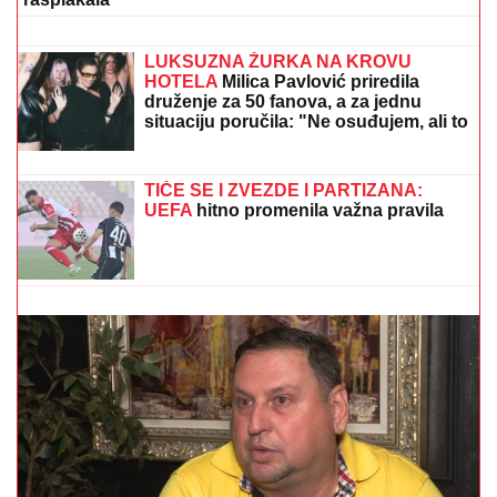
NAJLEPŠA VEST IZ NIŠA:
Vozač
saniteta iz Vranja van životne
opasnosti
"TO JE TUŽNO, NISAM ZNALA ŠTA JE MORE, PRVI
MOMAK ME ODVEO"
Seka Aleksić na ivici suza
otkrila kada je prvi put otišla na letovanje i umalo se
rasplakala
PEKARA (73) SA KARABURME
NAMAMILA INTIMNIM ODNOSOM, PA