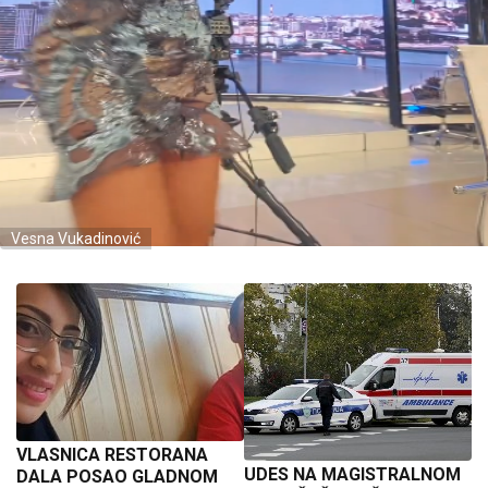
Vesna Vukadinović
VLASNICA RESTORANA
UDES NA MAGISTRALNOM
DALA POSAO GLADNOM