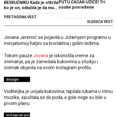
PUTU ČAČAK-UŽICE! Tri
BESKUĆNIKU Kada je otkrila
osobe povređene
ko je on, odlučila je da mu
pomogne da promeni život
PRETHODNA VEST
iz korena! (VIDEO)
SLEDEĆA VEST
Jovana Jeremić se pojavila u Jutarnjem programu u
minijaturnoj haljini sa kristalima i golim leđima.
Tokom pauze
Jovana
je iskoristila vreme za
snimanje, pa je zamešala kukovima u studiju i
snimak objavila na svom Instagram profilu.
Voditeljka je uvijala kukovima, tapšala rukama u ritmu
muzike, spuštala se do poda, a gole noge su bile u
prvom planu.