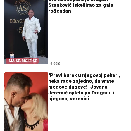
Stanković iskeširao za gala
rođendan
IMA SE, MOŽE SE
16:00
|
0
"Pravi burek u njegovoj pekari,
neka rade zajedno, da vrate
njegove dugove!" Jovana
Jeremić oplela po Draganu i
njegovoj verenici