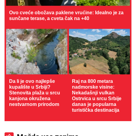
Ovo cveće obožava paklene vrućine: Idealno je za
sunčane terase, a cveta čak na +40
Da li je ovo najlepše
Raj na 800 metara
kupalište u Srbiji?
nadmorske visine:
Stenovita plaža u srcu
Nekadašnji vulkan
kanjona okružena
Ostrvica u srcu Srbije
nestvarnom prirodom
danas je popularna
turistička destinacija