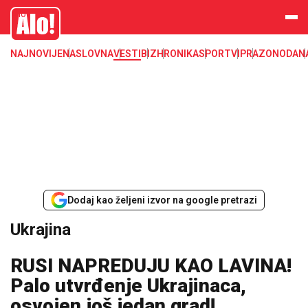
Ukrajina
Alo
NAJNOVIJE
NASLOVNA
VESTI
BIZ
HRONIKA
SPORT
VIP
RAZONODA
N
Dodaj kao željeni izvor na google pretrazi
Ukrajina
RUSI NAPREDUJU KAO LAVINA!
Palo utvrđenje Ukrajinaca,
osvojen još jedan grad!