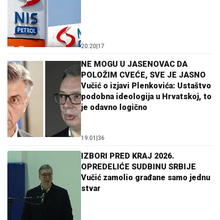
20:20
|
17
NE MOGU U JASENOVAC DA
POLOŽIM CVEĆE, SVE JE JASNO
Vučić o izjavi Plenkovića: Ustaštvo
podobna ideologija u Hrvatskoj, to
je odavno logično
19:01
|
36
IZBORI PRED KRAJ 2026.
OPREDELIĆE SUDBINU SRBIJE
Vučić zamolio građane samo jednu
stvar