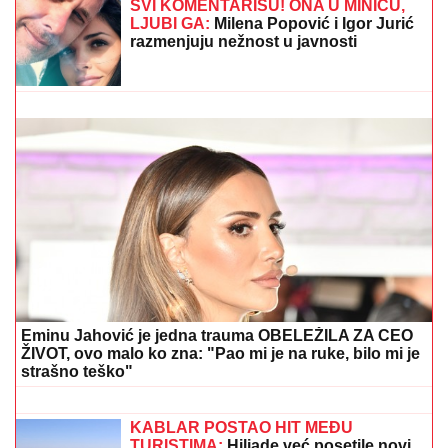
"NIJE IH BILO POLA SATA, SVI SU TO VIDELI"
Maja
Marinković šokirala tvrdnjama o aferi Stanije i Takija:
"Želi da bude sponzoruša, živi u selendri"
"NISAM ZNALA ŠTA JE SMRSKANO I
IZVAĐENO IZ MOJE GLAVE"
Glumica
je ovako govorila o jezivoj
nesreći:"Doktori su govorili da neću
moći da govorim"
Zbog pevačice je ostavio ženu i dvoje
dece: Nakon razvoda dobili i dete, o
skandalu su svi brujali