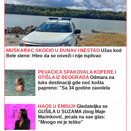
MUŠKARAC SKOČIO U DUNAV I NESTAO
Užas kod
Bele stene: Hteo da se osveži i nije isplivao
"KADA JE SHVATILA DA DOLAZI
KRAJ TO NAM JE TRAŽILA"
Pevačica
se lavovski borila sa karcinomom,
pred smrt imala samo jedan zahtev:
"Trudimo se da joj ispunimo želju"
PEVAČICA SPAKOVALA KOFERE I
OTIŠLA IZ BEOGRADA
Odmara na
luks destinaciji gde noć košta
papreno: "Sa 34 godine zavolela
pesak"