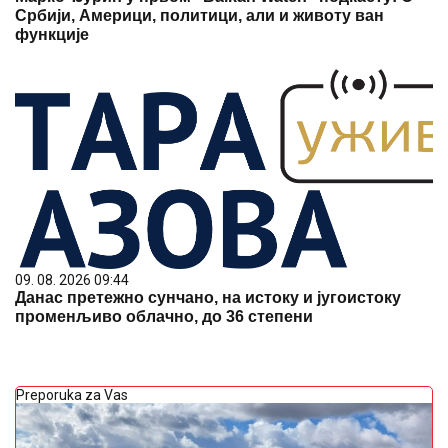
Србији, Америци, политици, али и животу ван
функције
09. 08. 2026 09:44
Данас претежно сунчано, на истоку и југоистоку
променљиво облачно, до 36 степени
Preporuka za Vas