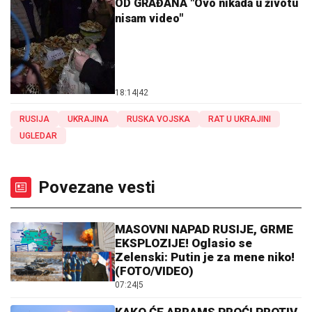
OD GRAĐANA "Ovo nikada u životu
nisam video"
18:14
|
42
RUSIJA
UKRAJINA
RUSKA VOJSKA
RAT U UKRAJINI
UGLEDAR
Povezane vesti
MASOVNI NAPAD RUSIJE, GRME
EKSPLOZIJE! Oglasio se
Zelenski: Putin je za mene niko!
(FOTO/VIDEO)
07:24
|
5