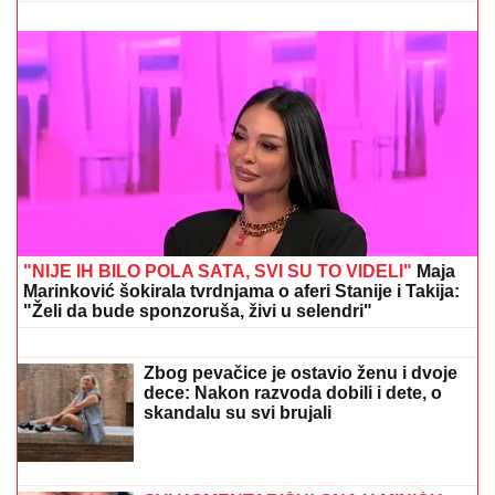
NOVE TENZIJE IZMEĐU GRENLANDA I SAD:
Stiglo
ozbiljno upozorenje Trampu i Amerikancima
HAOS U EMISIJI!
Gledateljka se
GUŠILA U SUZAMA zbog Maje
Marinković, jecala na sav glas:
"Mnogo mi je teško"
(PAPARACO) ĐINA DŽINOVIĆ U
CRNOJ GORI
Evo kako izgleda bez
filtera: U haljini do poda sa golim
leđima, mnogi je nisu prepoznali