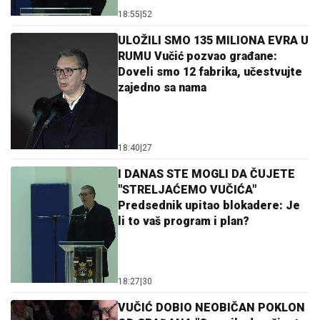
18:55
|
52
ULOŽILI SMO 135 MILIONA EVRA U
RUMU Vučić pozvao građane:
Doveli smo 12 fabrika, učestvujte
zajedno sa nama
18:40
|
27
I DANAS STE MOGLI DA ČUJETE
"STRELJAĆEMO VUČIĆA"
Predsednik upitao blokadere: Je
li to vaš program i plan?
18:27
|
30
VUČIĆ DOBIO NEOBIČAN POKLON