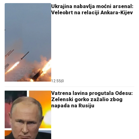
dramatičan snimak iz Deliblatske
peščare: Umorni su, ali ne staju
by Aklamator
Ostavi komentar
KOMENTARI (0)