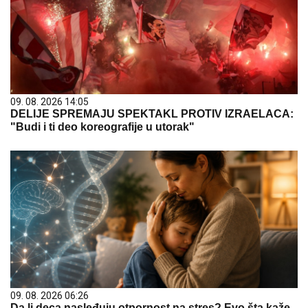
09. 08. 2026 14:05
DELIJE SPREMAJU SPEKTAKL PROTIV IZRAELACA:
"Budi i ti deo koreografije u utorak"
09. 08. 2026 06:26
Da li deca nasleđuju otpornost na stres? Evo šta kaže