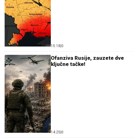
CECA RAŽNATOVIĆ U MOĆNOJ KORSET HALJINI, A
ŠLIC DO KUKA U
klubu raspametila sve! Izula se, pa
PEVALA BOSA - Sve se orilo (VIDEO)
SRBIJA NA UDARU
PLjUSKOVA SA
GRMLjAVINOM Hitno se oglasio
RHMZ: Ovi delovi zemlje najugroženiji
ČETIRI HELIKOPTERA U VAZDUHU,
BUKTI 1.500 HEKTARA:
Dačić objavio