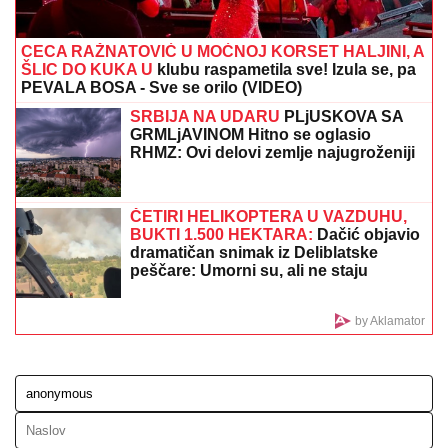
Eminu Jahović je jedna trauma OBELEŽILA ZA CEO
ŽIVOT, ovo malo ko zna: "Pao mi je na ruke, bilo mi je
strašno teško"
(FOTO) AUTO ZGUŽVAN KAO
LIMENKA, TOČAK ODLETEO!
Prve
slike užasa kod Jasenovika:
Dramatični prizori sa lica mesta,
sumnja se da ima povređenih
KABLAR POSTAO HIT MEĐU
TURISTIMA:
Hiljade već posetile novi
vidikovac, a ulaz je i dalje besplatan!