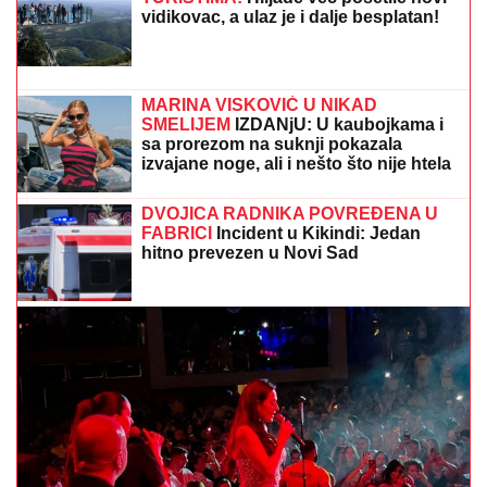
„ARISTOKRATSKO STOPALO" Olivere Katarine:
Vatreni koncerti u pariskoj "Olimpiji"
SVI KOMENTARIŠU! ONA U MINIĆU,
LJUBI GA:
Milena Popović i Igor Jurić
razmenjuju nežnost u javnosti
(VIDEO) JOVANA JEREMIĆ
PREKINULA JUTARNJI PROGRAM
Svi misle da su ove brutalne reči
upućene Draganu: "Svima sam donela
samo dobro"