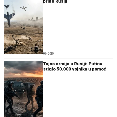
14:25
|
0
Ukrajina nabavlja moćni arsenal:
Veleobrt na relaciji Ankara-Kijev