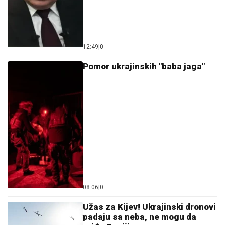
Ukrajina
Nemci dižu uzbunu, kažu da se
strah širi: Ako Rusi osvoje ova
dva grada, to će biti košmar za
Ukrajinu!
15:18
|
0
Ofanziva Rusije, zauzete dve
ključne tačke!