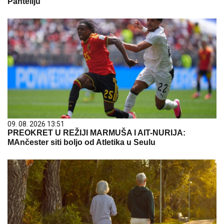
Panteliju
09. 08. 2026 13:51
PREOKRET U REŽIJI MARMUŠA I AIT-NURIJA:
MAnčester siti boljo od Atletika u Seulu