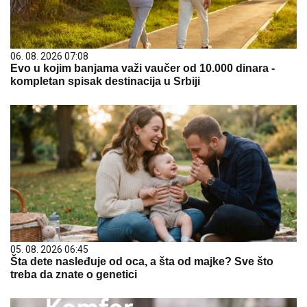
06. 08. 2026 07:08
Evo u kojim banjama važi vaučer od 10.000 dinara -
kompletan spisak destinacija u Srbiji
05. 08. 2026 06:45
Šta dete nasleđuje od oca, a šta od majke? Sve što
treba da znate o genetici