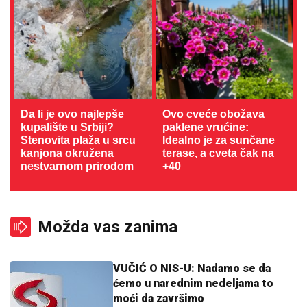
Da li je ovo najlepše
Ovo cveće obožava
kupalište u Srbiji?
paklene vrućine:
Stenovita plaža u srcu
Idealno je za sunčane
kanjona okružena
terase, a cveta čak na
nestvarnom prirodom
+40
Možda vas zanima
VUČIĆ O NIS-U: Nadamo se da
ćemo u narednim nedeljama to
moći da završimo