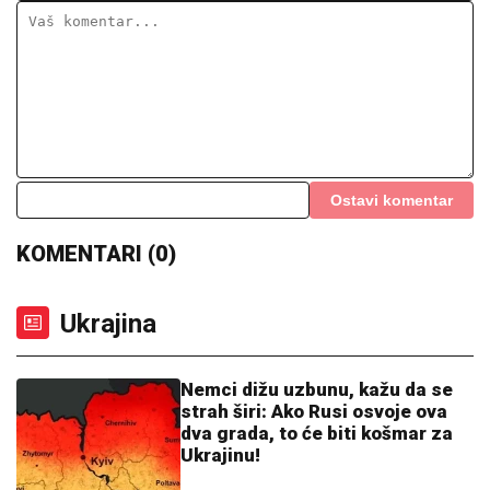
(VIDEO) MARIJANA MATEUS ĐUSKA ISPRED BINE
Uhvatili smo je na Cecinom koncertu, u miniću
pokazala izvajane noge, u publici i ova poznata
pevačica uživa sa mužem
MARINA VISKOVIĆ U NIKAD
SMELIJEM
IZDANjU: U kaubojkama i
sa prorezom na suknji pokazala
izvajane noge, ali i nešto što nije htela
(FOTO)
DVOJICA RADNIKA POVREĐENA U
FABRICI
Incident u Kikindi: Jedan
hitno prevezen u Novi Sad