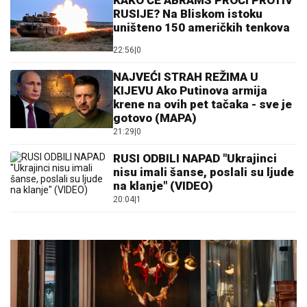
KAKO ĆE ABRAMS PROĆI PROTIV
RUSIJE? Na Bliskom istoku
uništeno 150 američkih tenkova
22:56
|
0
NAJVEĆI STRAH REŽIMA U
KIJEVU Ako Putinova armija
krene na ovih pet tačaka - sve je
gotovo (MAPA)
21:29
|
0
RUSI ODBILI NAPAD "Ukrajinci
nisu imali šanse, poslali su ljude
na klanje" (VIDEO)
20:04
|
1