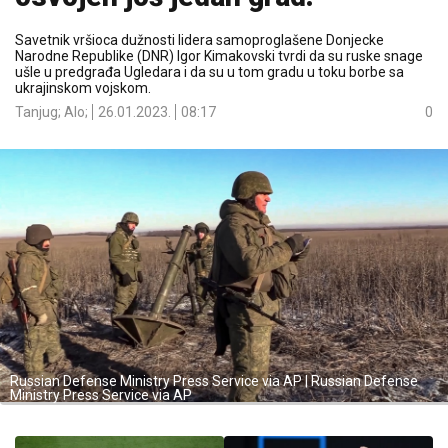
Savetnik vršioca dužnosti lidera samoproglašene Donjecke
Narodne Republike (DNR) Igor Kimakovski tvrdi da su ruske snage
ušle u predgrađa Ugledara i da su u tom gradu u toku borbe sa
ukrajinskom vojskom.
Tanjug; Alo;
26.01.2023.
08:17
0
Russian Defense Ministry Press Service via AP | Russian Defense
Ministry Press Service via AP