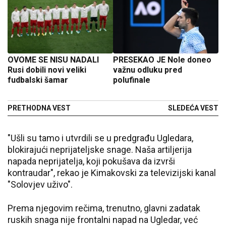
OVOME SE NISU NADALI
PRESEKAO JE Nole doneo
Rusi dobili novi veliki
važnu odluku pred
fudbalski šamar
polufinale
PRETHODNA VEST
SLEDEĆA VEST
"Ušli su tamo i utvrdili se u predgrađu Ugledara,
blokirajući neprijateljske snage. Naša artiljerija
napada neprijatelja, koji pokušava da izvrši
kontraudar", rekao je Kimakovski za televizijski kanal
"Solovjev uživo".
Prema njegovim rečima, trenutno, glavni zadatak
ruskih snaga nije frontalni napad na Ugledar, već