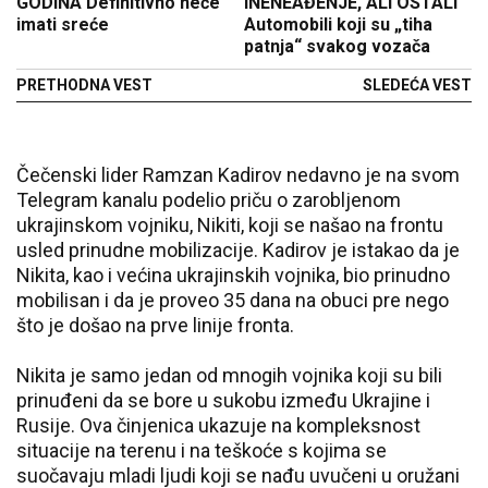
GODINA Definitivno neće
INENEAĐENJE, ALI OSTALI
imati sreće
Automobili koji su „tiha
patnja“ svakog vozača
PRETHODNA VEST
SLEDEĆA VEST
Čečenski lider Ramzan Kadirov nedavno je na svom
Telegram kanalu podelio priču o zarobljenom
ukrajinskom vojniku, Nikiti, koji se našao na frontu
usled prinudne mobilizacije. Kadirov je istakao da je
Nikita, kao i većina ukrajinskih vojnika, bio prinudno
mobilisan i da je proveo 35 dana na obuci pre nego
što je došao na prve linije fronta.
Nikita je samo jedan od mnogih vojnika koji su bili
prinuđeni da se bore u sukobu između Ukrajine i
Rusije. Ova činjenica ukazuje na kompleksnost
situacije na terenu i na teškoće s kojima se
suočavaju mladi ljudi koji se nađu uvučeni u oružani