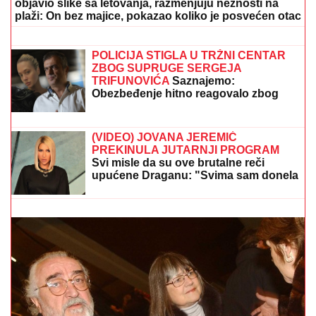
objavio slike sa letovanja, razmenjuju nežnosti na
plaži: On bez majice, pokazao koliko je posvećen otac
PRENOS, CRVENA ZVEZDA - NOVI
PAZAR!
Crveni karton i promena
rezultata na Marakani! (VIDEO)
POLICIJA STIGLA U TRŽNI CENTAR
ZBOG SUPRUGE SERGEJA
TRIFUNOVIĆA
Saznajemo:
Obezbeđenje hitno reagovalo zbog
SUMNJE NA KRAĐU, pa joj pisali
krivičnu prijavu