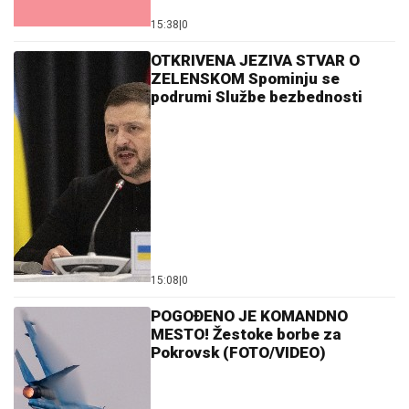
15:38
|
0
OTKRIVENA JEZIVA STVAR O
ZELENSKOM Spominju se
podrumi Službe bezbednosti
15:08
|
0
POGOĐENO JE KOMANDNO
MESTO! Žestoke borbe za
Pokrovsk (FOTO/VIDEO)