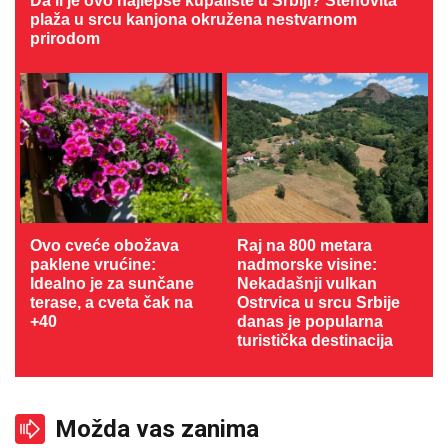
Da li je ovo najlepše kupalište u Srbiji? Stenovita
plaža u srcu kanjona okružena nestvarnom
prirodom
Ovo cveće obožava
Raj na 800 metara
paklene vrućine:
nadmorske visine:
Idealno je za sunčane
Nekadašnji vulkan
terase, a cveta čak na
Ostrvica u srcu Srbije
+40
danas je popularna
turistička destinacija
Možda vas zanima