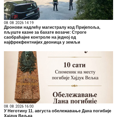
08. 08. 2026 14:19
Дронови надлећу магистралу код Пријепоља,
пљуште казне за бахате возаче: Строге
саобраћајне контроле на једној од
најфрекфентнијих деоница у земљи
08. 08. 2026 16:00
У Неготину 11. августа обележавање Дана погибије
Хајдук Вељка