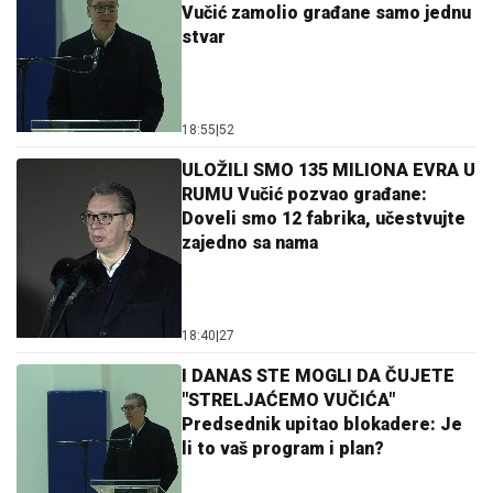
Vučić zamolio građane samo jednu
stvar
18:55
|
52
ULOŽILI SMO 135 MILIONA EVRA U
RUMU Vučić pozvao građane:
Doveli smo 12 fabrika, učestvujte
zajedno sa nama
18:40
|
27
I DANAS STE MOGLI DA ČUJETE
"STRELJAĆEMO VUČIĆA"
Predsednik upitao blokadere: Je
li to vaš program i plan?