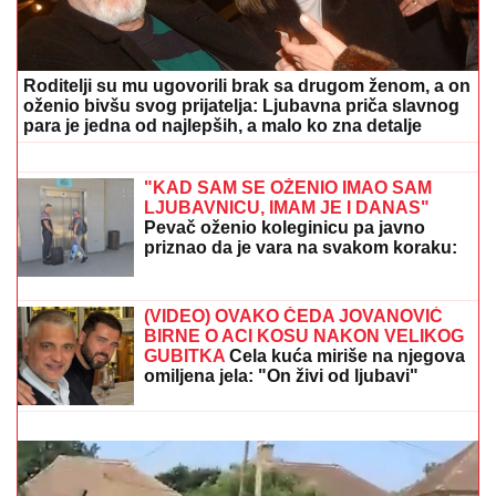
JOKIĆ GLEDA U NEVERICI:
Amerikanci ostali
zapanjeni, šta to radi Denver?
(VIDEO) JOVANA JEREMIĆ
PREKINULA JUTARNJI PROGRAM
Svi misle da su ove brutalne reči
upućene Draganu: "Svima sam donela
samo dobro"
PET DANA DO POČETKA
EVROPSKOG PRVENSTVA:
Loznica
spremna za bokserski spektakl, Srbija
ima 13 aduta