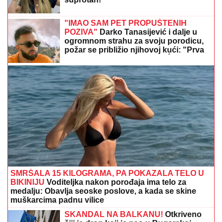
Toni Bijelić objavio sliku sa SVETSKIM GLUMCEM,
MREŽE SE USIJALE OD REAKCIJA, lajkovao i NOLE:
"PRIJATELJI ZA CEO ŽIVOT" (FOTO)
(VIDEO) OVAKO ČEDA JOVANOVIĆ
BIRNE O ACI KOSU NAKON VELIKOG
GUBITKA
Cela kuća miriše na njegova
omiljena jela: "On živi od ljubavi"
KRVAVA ČITULJA POKRENULA
PAKAO U BALKANSKOM GRADU?!
Opsadno stanje na ulicama, MECI
LETE NA SVE STRANE: Drama počela
ubistvom na sastanku zbog duga
Zviceru, onda je usledio HAOS (FOTO)