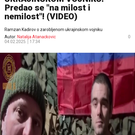
Predao se "na milost i
nemilost"! (VIDEO)
Ramzan Kadirov o zarobljenom ukrajinskom vojniku
Autor:
Natalija Atanackovic
0
04.02.2025.
17:34