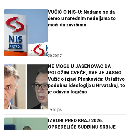
VUČIĆ O NIS-U: Nadamo se da
ćemo u narednim nedeljama to
moći da završimo
20:20
|
17
NE MOGU U JASENOVAC DA
POLOŽIM CVEĆE, SVE JE JASNO
Vučić o izjavi Plenkovića: Ustaštvo
podobna ideologija u Hrvatskoj, to
je odavno logično
19:01
|
36
IZBORI PRED KRAJ 2026.
OPREDELIĆE SUDBINU SRBIJE