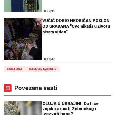
18:27
|
30
VUČIĆ DOBIO NEOBIČAN POKLON
OD GRAĐANA "Ovo nikada u životu
nisam video"
18:14
|
42
UKRAJINA
RAMZAN KADIROV
Povezane vesti
OLUJA U UKRAJINI: Da li će
vojska srušiti Zelenskog i
izazvati haos?