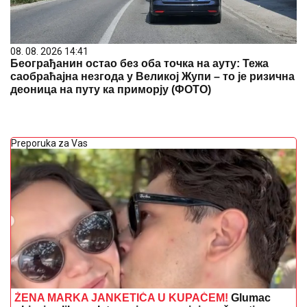
08. 08. 2026 14:41
Београђанин остао без оба точка на ауту: Тежа
саобраћајна незгода у Великој Жупи – то је ризична
деоница на путу ка приморју (ФОТО)
Preporuka za Vas
ŽENA MARKA JANKETIĆA U KUPAĆEM!
Glumac