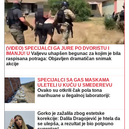
Roditelji su mu ugovorili brak sa drugom ženom, a on
oženio bivšu svog prijatelja: Ljubavna priča slavnog
para je jedna od najlepših, a malo ko zna detalje
PROMENILA VERU, PA SAMA
OBJAVILA SVOJ INTIMNI SNIMAK
Pevačica opet šokira, slika stopala u
KESAMA: "Mažem ovčiju mast"
"KAD SAM SE OŽENIO IMAO SAM
LJUBAVNICU, IMAM JE I DANAS"
Pevač oženio koleginicu pa javno
priznao da je vara na svakom koraku:
"Skoro svi na estradi imaju paralelne
veze"