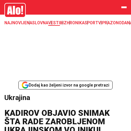
Ukrajina
Alo
NAJNOVIJE
NASLOVNA
VESTI
BIZ
HRONIKA
SPORT
VIP
RAZONODA
N
Dodaj kao željeni izvor na google pretrazi
Ukrajina
KADIROV OBJAVIO SNIMAK
ŠTA RADE ZAROBLJENOM
UKRAJINSKOM VOJNIKU!