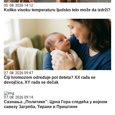
05. 08. 2026 14:12
Koliko visoku temperaturu ljudsko telo može da izdrži?
07. 08. 2026 09:47
Čiji hromozom određuje pol deteta? XX rađa se
devojčica, XY rađa se dečak
07. 08. 2026 09:14
Сазнања „Политике”: Црна Гора следећа у војном
савезу Загреба, Тиране и Приштине