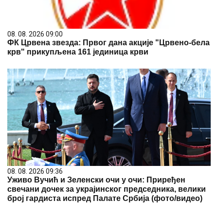
08. 08. 2026 09:00
ФК Црвена звезда: Првог дана акције "Црвено-бела
крв" прикупљена 161 јединица крви
08. 08. 2026 09:36
Уживо Вучић и Зеленски очи у очи: Приређен
свечани дочек за украјинског председника, велики
број гардиста испред Палате Србија (фото/видео)