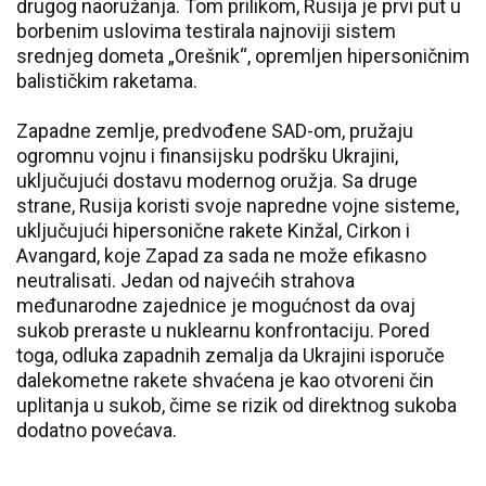
drugog naoružanja. Tom prilikom, Rusija je prvi put u
borbenim uslovima testirala najnoviji sistem
srednjeg dometa „Orešnik“, opremljen hipersoničnim
balističkim raketama.
Zapadne zemlje, predvođene SAD-om, pružaju
ogromnu vojnu i finansijsku podršku Ukrajini,
uključujući dostavu modernog oružja. Sa druge
strane, Rusija koristi svoje napredne vojne sisteme,
uključujući hipersonične rakete Kinžal, Cirkon i
Avangard, koje Zapad za sada ne može efikasno
neutralisati. Jedan od najvećih strahova
međunarodne zajednice je mogućnost da ovaj
sukob preraste u nuklearnu konfrontaciju. Pored
toga, odluka zapadnih zemalja da Ukrajini isporuče
dalekometne rakete shvaćena je kao otvoreni čin
uplitanja u sukob, čime se rizik od direktnog sukoba
dodatno povećava.