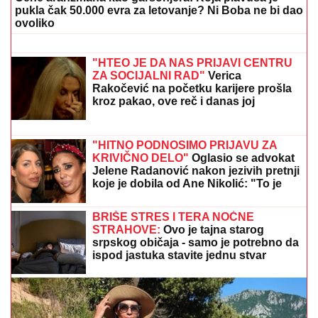
"DA TI UNIŠTIM I OVAJ BRAK, PA TE
OTERAM U DOM ZA MAJKE SA
DECOM KOJE NEMAJU ZA ŽIVOT" U
jeku pretnji ženi Slobe Radanovića,
Ana Nikolić se oglasila: "Ne govori
ništa!"
"RAZOČARALA SAM SE, MNOGI SU NESTALI
NAKON SAŠINE SMRTI"
Suzana Jovanović otkrila da
su je zaboravili ljudi sa estrade: "Plaše se"
"DOLAZILA JE KOD NJEGA"
Aneli
Ahmić DOBILA PREPISKE Filipa
Đukića i bivše cimerke, mislili da niko