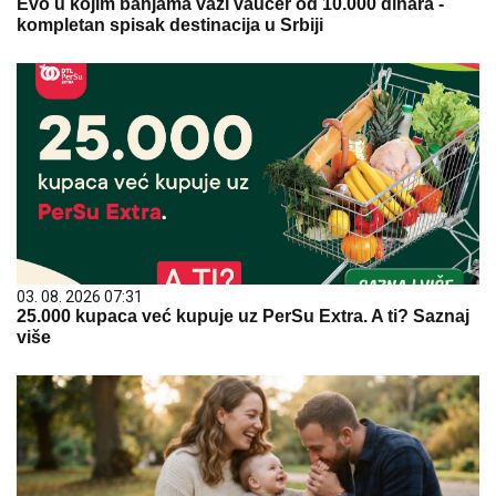
Evo u kojim banjama važi vaučer od 10.000 dinara -
kompletan spisak destinacija u Srbiji
03. 08. 2026 07:31
25.000 kupaca već kupuje uz PerSu Extra. A ti? Saznaj
više