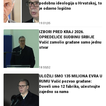
podobna ideologija u Hrvatskoj, to
je odavno logično
19:01
|
35
IZBORI PRED KRAJ 2026.
OPREDELIĆE SUDBINU SRBIJE
Vučić zamolio građane samo jednu
stvar
18:55
|
52
ULOŽILI SMO 135 MILIONA EVRA U
RUMU Vučić pozvao građane:
Doveli smo 12 fabrika, učestvujte
zajedno sa nama