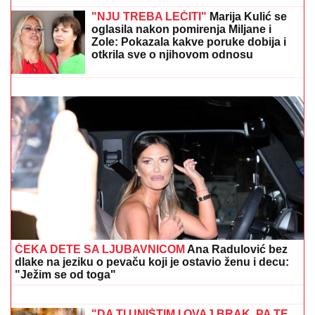
Dubrovnik: "Sto posto će biti tada"
SNIMA SE DOK NAMEŠTA KUPAĆI, MUŠKARCIMA
NIJE DOBRO!
Prezgodna Srpkinja (41) podigla donji
deo bikinija, od oblina se muti um: "Uspostavila
kontakt sa telom" (FOTO)
"NJU TREBA LEČITI"
Marija Kulić se
oglasila nakon pomirenja Miljane i
Zole: Pokazala kakve poruke dobija i
otkrila sve o njihovom odnosu