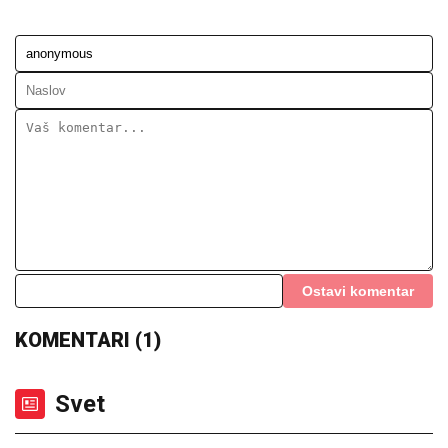
heroina, kokaina i amfetamina
"HTEO JE DA NAS PRIJAVI CENTRU
ZA SOCIJALNI RAD"
Verica
Rakočević na početku karijere prošla
kroz pakao, ove reč i danas joj
odzvanjaju u ušima: "Oduzeće vam
decu"
TREĆI SVETSKI RAT PRED VRATIMA:
Irak spremao
brutalan napad na Saudijce i Amerikance, Iran se
odmah uključio