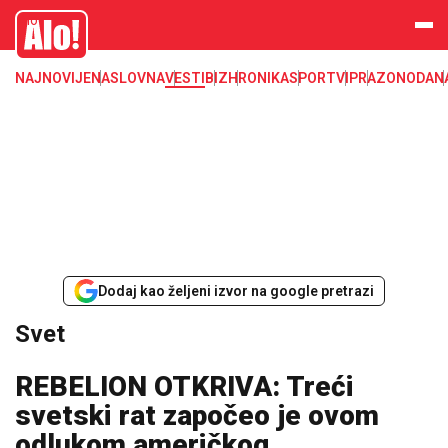
Svet, Ruske vesti, Planeta, Region
Alo
NAJNOVIJE
NASLOVNA
VESTI
BIZ
HRONIKA
SPORT
VIP
RAZONODA
N
Dodaj kao željeni izvor na google pretrazi
Svet
REBELION OTKRIVA: Treći
svetski rat započeo je ovom
odlukom američkog