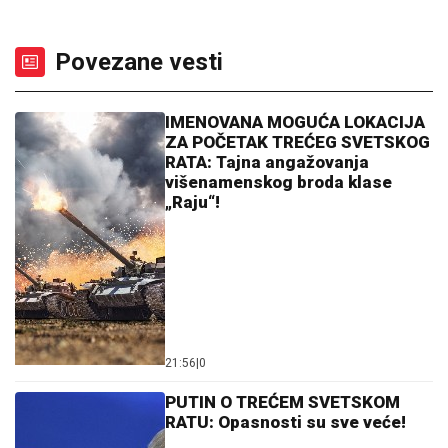
Povezane vesti
IMENOVANA MOGUĆA LOKACIJA
ZA POČETAK TREĆEG SVETSKOG
RATA: Tajna angažovanja
višenamenskog broda klase
„Raju“!
21:56
|
0
PUTIN O TREĆEM SVETSKOM
RATU: Opasnosti su sve veće!