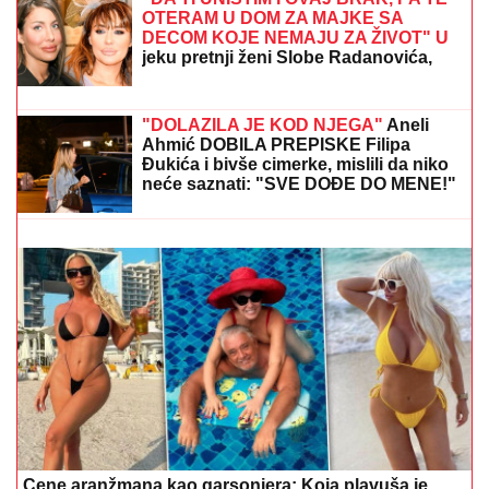
"SKUPLJAM APETIT OKOLO, A
JEDEM KOD KUĆE"
Našem pevaču
žena oprostila sve afere: "Ne mogu da
kažem da nisam pogledao drugu"
ČEKA DETE SA LJUBAVNICOM
Ana Radulović bez
dlake na jeziku o pevaču koji je ostavio ženu i decu:
"Ježim se od toga"
HARVARD POSLAO JASNU
PORUKU: OHR
nema ustavnu
nadležnost da donosi zakone u BiH