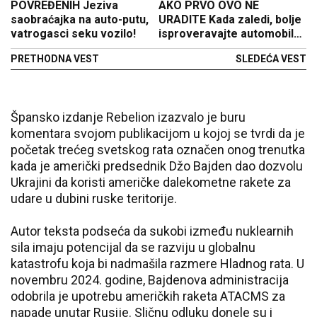
POVREĐENIH Jeziva
AKO PRVO OVO NE
saobraćajka na auto-putu,
URADITE Kada zaledi, bolje
vatrogasci seku vozilo!
isproveravajte automobil
pre nego pođete na put
PRETHODNA VEST
SLEDEĆA VEST
Špansko izdanje Rebelion izazvalo je buru
komentara svojom publikacijom u kojoj se tvrdi da je
početak trećeg svetskog rata označen onog trenutka
kada je američki predsednik Džo Bajden dao dozvolu
Ukrajini da koristi američke dalekometne rakete za
udare u dubini ruske teritorije.
Autor teksta podseća da sukobi između nuklearnih
sila imaju potencijal da se razviju u globalnu
katastrofu koja bi nadmašila razmere Hladnog rata. U
novembru 2024. godine, Bajdenova administracija
odobrila je upotrebu američkih raketa ATACMS za
napade unutar Rusije. Sličnu odluku donele su i