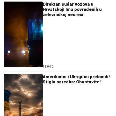
"HITNO PODNOSIMO PRIJAVU ZA
KRIVIČNO DELO"
Oglasio se advokat
Jelene Radanović nakon jezivih pretnji
koje je dobila od Ane Nikolić: "To je
sramno"
BRIŠE STRES I TERA NOĆNE
STRAHOVE:
Ovo je tajna starog
srpskog običaja - samo je potrebno da
ispod jastuka stavite jednu stvar
Voditeljki RTS-a TELO CELO U MIŠIĆIMA, skinula se
u bikini i pokazala RASNE OBLINE Skroz joj
popustile kočnice, slike sa odmora napravile dar-mar