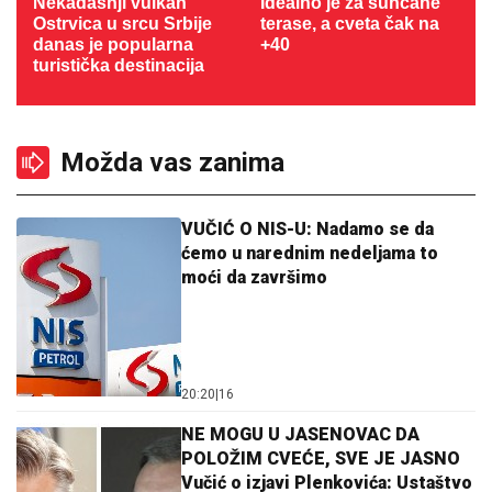
Nekadašnji vulkan
Idealno je za sunčane
Ostrvica u srcu Srbije
terase, a cveta čak na
danas je popularna
+40
turistička destinacija
Možda vas zanima
VUČIĆ O NIS-U: Nadamo se da
ćemo u narednim nedeljama to
moći da završimo
20:20
|
16
NE MOGU U JASENOVAC DA
POLOŽIM CVEĆE, SVE JE JASNO
Vučić o izjavi Plenkovića: Ustaštvo