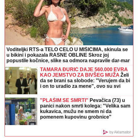
neće saznati: "SVE DOĐE DO MENE!"
"SVAKO ĆE IMATI PRAVO DA
POGREŠI"
Otac Nemanje Gudelja se
oglasio nakon što je postao deda i
otkrio kakvi su odnosi u porodici - sad
je sve jasno
Cene aranžmana kao garsonjera: Koja plavuša je
pukla čak 50.000 evra za letovanje? Ni Boba ne bi dao
ovoliko
Tri godine robije za tri grama droge:
Nikšićanin osuđen zbog prodaje