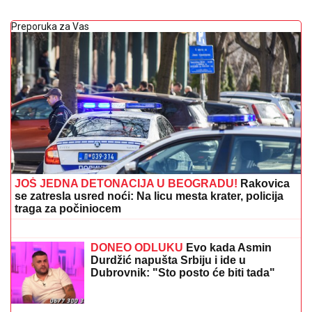
Preporuka za Vas
JOŠ JEDNA DETONACIJA U BEOGRADU!
Rakovica
se zatresla usred noći: Na licu mesta krater, policija
traga za počiniocem
(VIDEO) PRIŠAO JE ŽENI SA LEĐA I
POVUKAO JE ZA VRAT
Tinejdžer (19)
otimao lančiće po Novom Sadu, a
onda je usledio ŠOK
DONEO ODLUKU
Evo kada Asmin
Durdžić napušta Srbiju i ide u