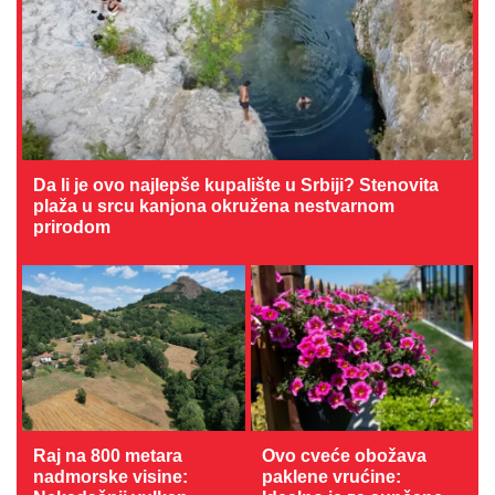
Da li je ovo najlepše kupalište u Srbiji? Stenovita
plaža u srcu kanjona okružena nestvarnom
prirodom
Raj na 800 metara
Ovo cveće obožava
nadmorske visine:
paklene vrućine: