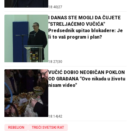
18:40
|
27
I DANAS STE MOGLI DA ČUJETE
"STRELJAĆEMO VUČIĆA"
Predsednik upitao blokadere: Je
li to vaš program i plan?
18:27
|
30
VUČIĆ DOBIO NEOBIČAN POKLON
OD GRAĐANA "Ovo nikada u životu
nisam video"
18:14
|
42
REBELION
TREĆI SVETSKI RAT