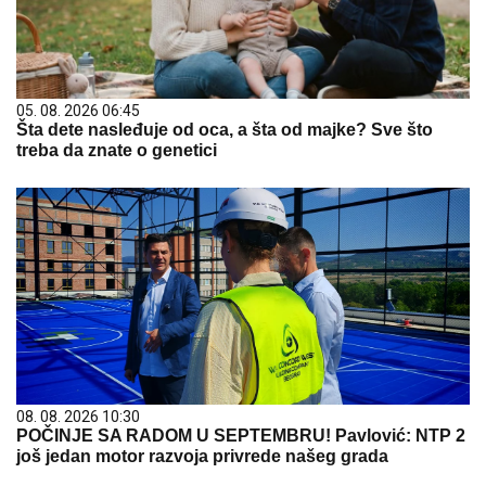
05. 08. 2026 06:45
Šta dete nasleđuje od oca, a šta od majke? Sve što
treba da znate o genetici
08. 08. 2026 10:30
POČINJE SA RADOM U SEPTEMBRU! Pavlović: NTP 2
još jedan motor razvoja privrede našeg grada