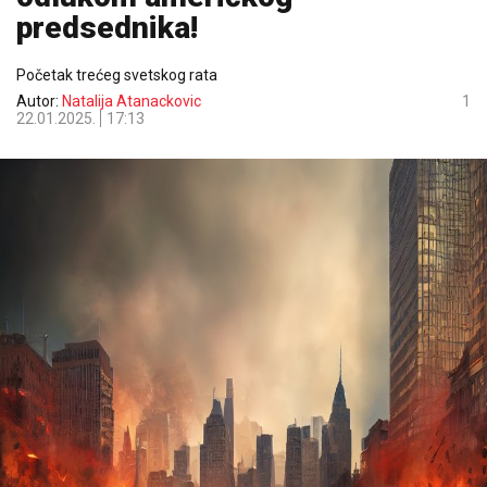
predsednika!
Početak trećeg svetskog rata
Autor:
Natalija Atanackovic
1
22.01.2025.
17:13