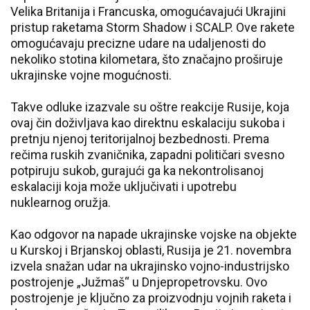
Velika Britanija i Francuska, omogućavajući Ukrajini
pristup raketama Storm Shadow i SCALP. Ove rakete
omogućavaju precizne udare na udaljenosti do
nekoliko stotina kilometara, što značajno proširuje
ukrajinske vojne mogućnosti.
Takve odluke izazvale su oštre reakcije Rusije, koja
ovaj čin doživljava kao direktnu eskalaciju sukoba i
pretnju njenoj teritorijalnoj bezbednosti. Prema
rečima ruskih zvaničnika, zapadni političari svesno
potpiruju sukob, gurajući ga ka nekontrolisanoj
eskalaciji koja može uključivati i upotrebu
nuklearnog oružja.
Kao odgovor na napade ukrajinske vojske na objekte
u Kurskoj i Brjanskoj oblasti, Rusija je 21. novembra
izvela snažan udar na ukrajinsko vojno-industrijsko
postrojenje „Južmaš“ u Dnjepropetrovsku. Ovo
postrojenje je ključno za proizvodnju vojnih raketa i