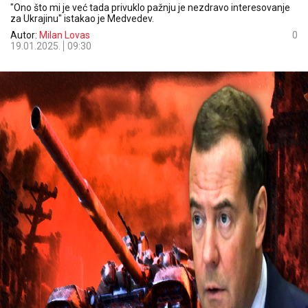
"Ono što mi je već tada privuklo pažnju je nezdravo interesovanje
za Ukrajinu" istakao je Medvedev.
Autor:
Milan Lovas
0
19.01.2025.
09:30