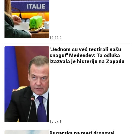
Ana Radulović prebolela Mirčeta, otkrila koliko ju je
NOVI MUŠKARAC OBORIO S NOGU: "Nikad pre
nisam bila ovako zaljubljena"
STIGLO
UPOZORENjE U HUMSKOJ!
Crno-belima se loše piše!
(FOTO) NALAZI SE DALEKO OD
BEOGRADA
Prva objava Jelene
Radanović nakon što joj je Ana Nikolić
pretila zbog Raleta - poslala joj jezive