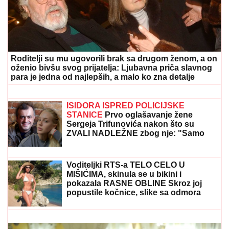
Roditelji su mu ugovorili brak sa drugom ženom, a on
oženio bivšu svog prijatelja: Ljubavna priča slavnog
para je jedna od najlepših, a malo ko zna detalje
Potvrđeno: Zmaj od Šipova ulazi u
rijaliti Elita 10
ISIDORA ISPRED POLICIJSKE
STANICE
Prvo oglašavanje žene
Sergeja Trifunovića nakon što su
ZVALI NADLEŽNE zbog nje: "Samo
zato sam došla"