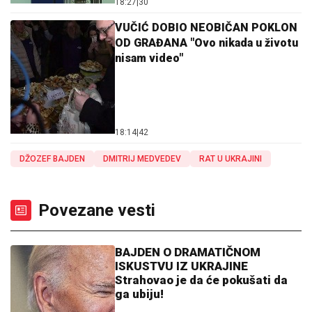
18:27
|
30
VUČIĆ DOBIO NEOBIČAN POKLON
OD GRAĐANA "Ovo nikada u životu
nisam video"
18:14
|
42
DŽOZEF BAJDEN
DMITRIJ MEDVEDEV
RAT U UKRAJINI
Povezane vesti
BAJDEN O DRAMATIČNOM
ISKUSTVU IZ UKRAJINE
Strahovao je da će pokušati da
ga ubiju!