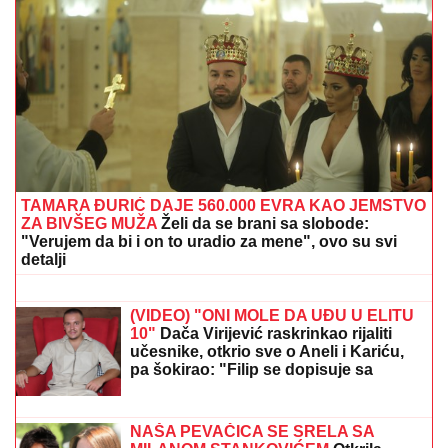
DUNAV OTKRIO TAJNU STARU 80 GODINA:
Iz mulja
izronili motocikl Vermahta i ostaci nemačkih vojnika
Voditeljki RTS-a TELO CELO U
MIŠIĆIMA, skinula se u bikini i
pokazala RASNE OBLINE Skroz joj
popustile kočnice, slike sa odmora
napravile dar-mar
SVET PUCA NA DVA DELA, IRANU
NOŽ U LEĐA:
Šta zaista znači pakt
Saudijske Arabije, Turske i Pakistana?