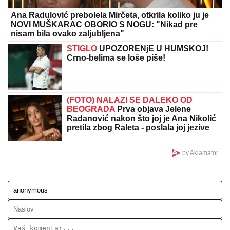
Supruga Ljubiše Samardžića NAPUSTILA
PORODIČNU KUĆU, komšije otkrile istinu o porodici:
"Javi se taj osećaj kada je vidimo u prolazu..."
LANČANI SUDAR NA GAZELI
Jedna
osoba odmah prevezena u bolnicu,
stvaraju se gužve
U ovom gradu kreće spektakl!
Pogledajte o čemu je reč (VIDEO)