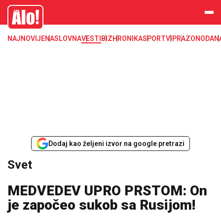
Svet, Ruske vesti, Planeta, Region
Alo
NAJNOVIJE
NASLOVNA
VESTI
BIZ
HRONIKA
SPORT
VIP
RAZONODA
N
Dodaj kao željeni izvor na google pretrazi
Svet
MEDVEDEV UPRO PRSTOM: On
je započeo sukob sa Rusijom!