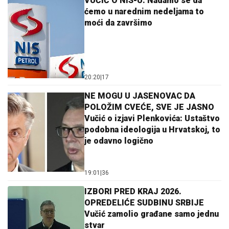
VUČIĆ O NIS-U: Nadamo se da
ćemo u narednim nedeljama to
moći da završimo
20:20
|
17
NE MOGU U JASENOVAC DA
POLOŽIM CVEĆE, SVE JE JASNO
Vučić o izjavi Plenkovića: Ustaštvo
podobna ideologija u Hrvatskoj, to
je odavno logično
19:01
|
36
IZBORI PRED KRAJ 2026.
OPREDELIĆE SUDBINU SRBIJE
Vučić zamolio građane samo jednu
stvar