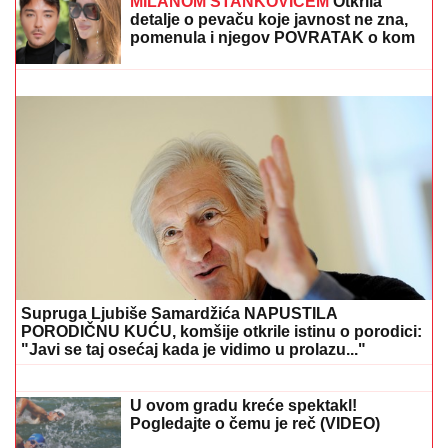
TAMARA ĐURIĆ DAJE 560.000 EVRA KAO JEMSTVO
ZA BIVŠEG MUŽA
Želi da se brani sa slobode:
"Verujem da bi i on to uradio za mene", ovo su svi
detalji
DOJURIO NA BICIKLI, PA PUCAO U
KUĆU SRPSKOG BIZNISMENA!
Grk
(22) uhapšen zbog napada u
Nemačkoj: "Meci su probili prozor
spavaće sobe"
(VIDEO) "ONI MOLE DA UĐU U ELITU
10"
Dača Virijević raskrinkao rijaliti
učesnike, otkrio sve o Aneli i Kariću,
pa šokirao: "Filip se dopisuje sa
pevačicom"