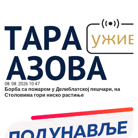
08. 08. 2026 10:47
Борба са пожаром у Делиблатској пешчари, на
Столовима гори ниско растиње