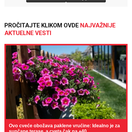
PROČITAJTE KLIKOM OVDE
NAJVAŽNIJE
AKTUELNE VESTI
Ovo cveće obožava paklene vrućine: Idealno je za
sunčane terase, a cveta čak na +40