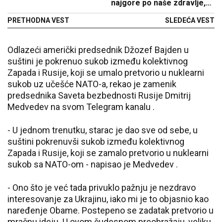
najgore po naše zdravlje,
zbog njih nemamo energije
PRETHODNA VEST
SLEDEĆA VEST
Odlazeći američki predsednik Džozef Bajden u
suštini je pokrenuo sukob između kolektivnog
Zapada i Rusije, koji se umalo pretvorio u nuklearni
sukob uz učešće NATO-a, rekao je zamenik
predsednika Saveta bezbednosti Rusije Dmitrij
Medvedev na svom Telegram kanalu .
- U jednom trenutku, starac je dao sve od sebe, u
suštini pokrenuvši sukob između kolektivnog
Zapada i Rusije, koji se zamalo pretvorio u nuklearni
sukob sa NATO-om - napisao je Medvedev .
- Ono što je već tada privuklo pažnju je nezdravo
interesovanje za Ukrajinu, iako mi je to objasnio kao
naređenje Obame. Postepeno se zadatak pretvorio u
mračnu ideju. U ovom čudesnom preobražaju, veliku