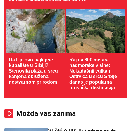
Da li je ovo najlepše
Raj na 800 metara
kupalište u Srbiji?
nadmorske visine:
Stenovita plaža u srcu
Nekadašnji vulkan
kanjona okružena
Ostrvica u srcu Srbije
nestvarnom prirodom
danas je popularna
turistička destinacija
Možda vas zanima