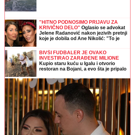
MINA VRBAŠKI POKAZALA VERENIČKI PRSTEN
Progovorila o svadbi sa Viktorom i Eliti 10: "Tražimo
stan, njegovi su me prihvatili" (Video)
NAŠA PEVAČICA SE SRELA SA
MILANOM STANKOVIĆEM
Otkrila
detalje o pevaču koje javnost ne zna,
pomenula i njegov POVRATAK o kom
svi pričaju (VIDEO)
"ŽIVOT KOJI ČUVAM VIŠE OD SVOG"
Bojana Barović se oglasila posebnim
razlogom, emocije je savladale:
"Prošlo je 10 godina"