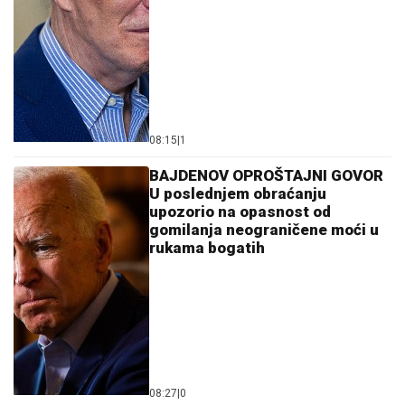
08:15
|
1
BAJDENOV OPROŠTAJNI GOVOR
U poslednjem obraćanju
upozorio na opasnost od
gomilanja neograničene moći u
rukama bogatih
08:27
|
0