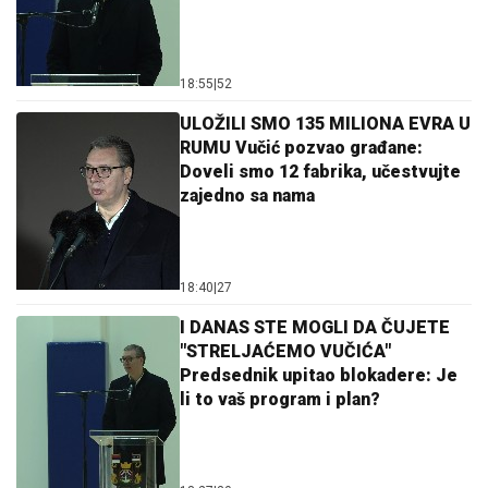
18:55
|
52
ULOŽILI SMO 135 MILIONA EVRA U
RUMU Vučić pozvao građane:
Doveli smo 12 fabrika, učestvujte
zajedno sa nama
18:40
|
27
I DANAS STE MOGLI DA ČUJETE
"STRELJAĆEMO VUČIĆA"
Predsednik upitao blokadere: Je
li to vaš program i plan?