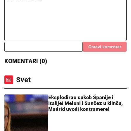
SKINULA SE ANA SEVIĆ
Ukrstila bikini, pa mamila
poglede na plaži: Ovakvu je retko viđamo (Foto)
"HITNO PODNOSIMO PRIJAVU ZA
KRIVIČNO DELO"
Oglasio se advokat
Jelene Radanović nakon jezivih pretnji
koje je dobila od Ane Nikolić: "To je
sramno"
BIVŠI FUDBALER JE OVAKO
INVESTIRAO ZARAĐENE MILIONE
Kupio staru kuću u Igalu i otvorio
restoran na Bojani, a evo šta je pripalo
bivšoj supruzi posle razvoda