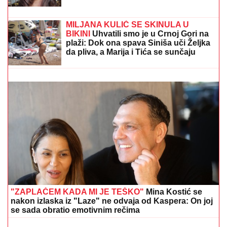
NAJLEPŠA SRPSKA VODITELJKA POKAZALA LICE
BEZ TRUNKE ŠMINKE
Marija Kilibarda zumira svaki
detalj, neće da ulepšava stvarnost: "Tretman mi je
preko potreban" (FOTO)
Ćerka pokojnog pevača zaprepastila
javnost: "Jesam sponzoruša i skupa
sam"
OGLASILA SE TANJA SAVIĆ NAKON
ŠTO JE BRŽE-BOLJE PREKINULA
KONCERT
"Meni to mnogo znači", čim