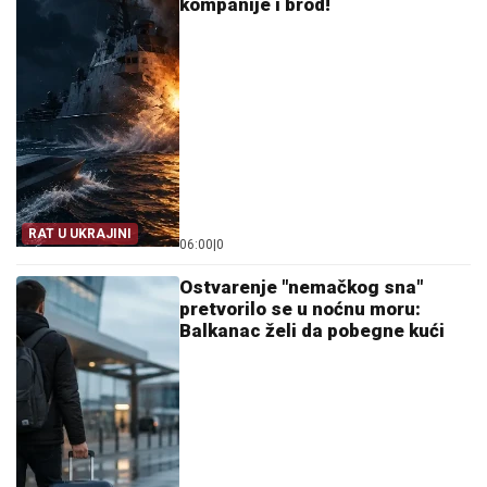
kompanije i brod!
RAT U UKRAJINI
06:00
|
0
Ostvarenje "nemačkog sna"
pretvorilo se u noćnu moru:
Balkanac želi da pobegne kući