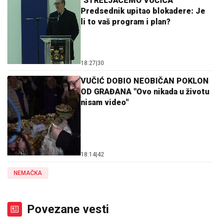
"STRELJAĆEMO VUČIĆA"
Predsednik upitao blokadere: Je
li to vaš program i plan?
18:27
|
30
VUČIĆ DOBIO NEOBIČAN POKLON
OD GRAĐANA "Ovo nikada u životu
nisam video"
18:14
|
42
NEMAČKA
Povezane vesti