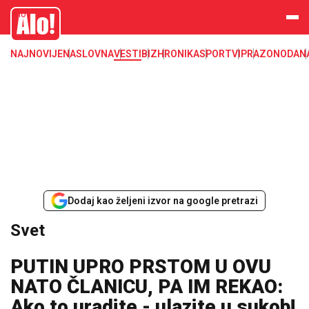
Svet, Ruske vesti, Planeta, Region
Alo
NAJNOVIJE
NASLOVNA
VESTI
BIZ
HRONIKA
SPORT
VIP
RAZONODA
N
Dodaj kao željeni izvor na google pretrazi
Svet
PUTIN UPRO PRSTOM U OVU
NATO ČLANICU, PA IM REKAO:
Ako to uradite - ulazite u sukob!