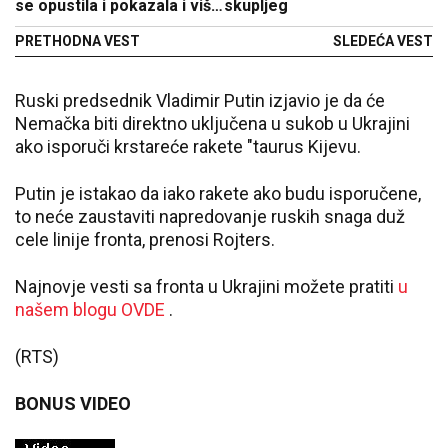
se opustila i pokazala i više
skupljeg
nego što je trebalo (FOTO)
PRETHODNA VEST
SLEDEĆA VEST
Ruski predsednik Vladimir Putin izjavio je da će
Nemačka biti direktno uključena u sukob u Ukrajini
ako isporuči krstareće rakete "taurus Kijevu.
Putin je istakao da iako rakete ako budu isporučene,
to neće zaustaviti napredovanje ruskih snaga duž
cele linije fronta, prenosi Rojters.
Najnovje vesti sa fronta u Ukrajini možete pratiti
u
našem blogu OVDE
.
(RTS)
BONUS VIDEO