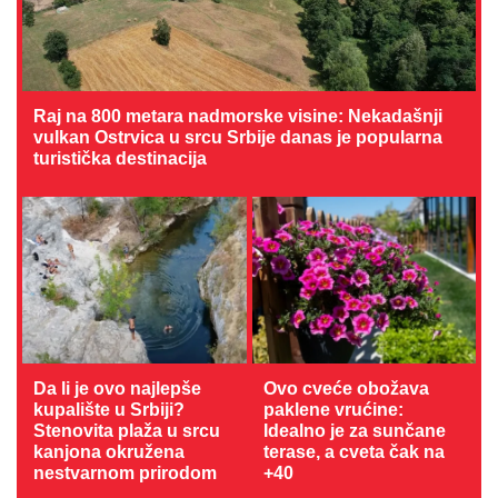
Raj na 800 metara nadmorske visine: Nekadašnji
vulkan Ostrvica u srcu Srbije danas je popularna
turistička destinacija
Da li je ovo najlepše
Ovo cveće obožava
kupalište u Srbiji?
paklene vrućine:
Stenovita plaža u srcu
Idealno je za sunčane
kanjona okružena
terase, a cveta čak na
nestvarnom prirodom
+40