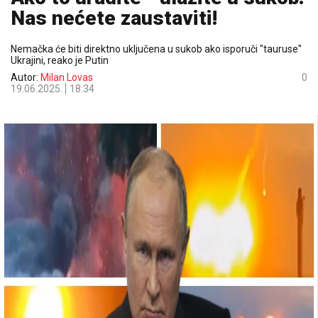
Nas nećete zaustaviti!
Nemačka će biti direktno uključena u sukob ako isporuči "tauruse"
Ukrajini, reako je Putin
Autor:
Milan Lovas
0
19.06.2025.
18:34