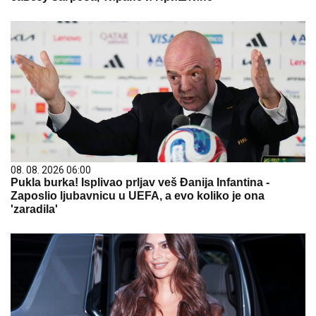
08. 08. 2026 06:00
Pukla burka! Isplivao prljav veš Đanija Infantina -
Zaposlio ljubavnicu u UEFA, a evo koliko je ona
'zaradila'