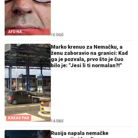
AFD NA
16:06
|
0
ISTORIJSKOM
MAKSIMUMU
Marko krenuo za Nemačku, a
ženu zaboravio na granici: Kad
ga je pozvala, prvo što je čuo
bilo je: "Jesi li ti normalan?!"
KAKAV PAR
14:58
|
0
Rusija napala nemačke