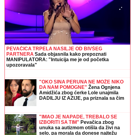
PEVAČICA TRPELA NASILJE OD BIVŠEG
PARTNERA
Sada objasnila kako prepoznati
MANIPULATORA: "Intuicija me je od početka
upozoravala"
PREMIJERLIGAŠKA BOMBA!
Siti
našao zamenu za Rodrija i to u
redovima velikog rivala!
"OKO SINA PERUNA NE MOŽE NIKO
DA NAM POMOGNE"
Žena Ognjena
Amidžića zbog ćerke Lole unajmila
DADILJU IZ AZIJE, pa priznala sa čim
se suočavaju u domu! (FOTO)