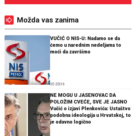
Možda vas zanima
VUČIĆ O NIS-U: Nadamo se da
ćemo u narednim nedeljama to
moći da završimo
20:20
|
16
NE MOGU U JASENOVAC DA
POLOŽIM CVEĆE, SVE JE JASNO
Vučić o izjavi Plenkovića: Ustaštvo
podobna ideologija u Hrvatskoj, to
je odavno logično