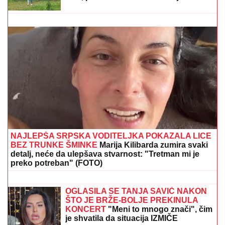
(PAPARACO) MIODRAG RADONJIĆ SE SKROZ
OPUSTIO NA BAZENU
Pijucka alkohol, telefonira iz
vode, a društvo mu pravi KOLEGA (VIDEO)
"IMAO JE NAPADE, TREBALO SE
IZBORITI SA TIM"
Pevačica zbog
unuka sa autizmom otišla da živi na
selo, pa morala da donese najtežu
odluku: "Postao je agresivan"
BOL SVIH SRBA:
Karan o godišnjici
ustaškog masakra u Prebilovcima
1941.