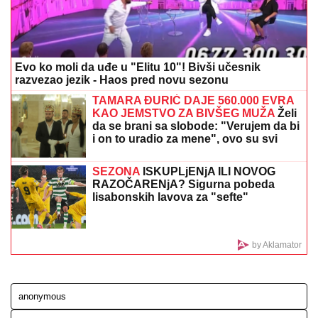
pokazala figuru nakon dva porođaj
(Foto)
"ZAPLAČEM KADA MI JE TEŠKO"
Mina Kostić se
nakon izlaska iz "Laze" ne odvaja od Kaspera: On joj
se sada obratio emotivnim rečima
Desingerica brutalno o povratku
Milana Stankovića: "Da li je i dalje mali
Kinez?"
AJKULE OPKOLILE ANĐELU I
GASTOZA
Pokazali kako se provode