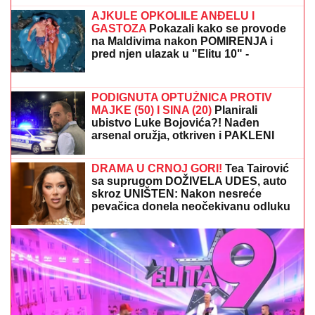
je shvatila da situacija IZMIČE
KONTROLI morala da reaguje
Evo gde možete gledati uživo TV prenos meča
Crvena zvezda - Novi Pazar u 4. kolu Superligi Srbije
MILJANA KULIĆ SE SKINULA U
BIKINI
Uhvatili smo je u Crnoj Gori na
plaži: Dok ona spava Siniša uči Željka
da pliva, a Marija i Tića se sunčaju
(Video)
RAZVELA SE OD KOLEGE I
PROCVETALA
Pevačica u vrtoglavim
štiklama i haljini pripijenoj uz telo