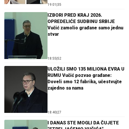
19:01
|
35
IZBORI PRED KRAJ 2026.
OPREDELIĆE SUDBINU SRBIJE
Vučić zamolio građane samo jednu
stvar
18:55
|
52
ULOŽILI SMO 135 MILIONA EVRA U
RUMU Vučić pozvao građane:
Doveli smo 12 fabrika, učestvujte
zajedno sa nama
18:40
|
27
I DANAS STE MOGLI DA ČUJETE