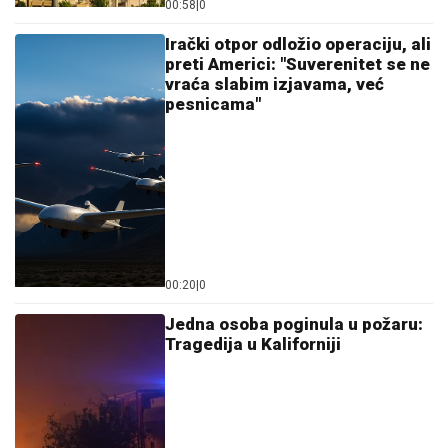
SEZONA
ISKUPLjENjA ILI NOVOG
RAZOČARENjA? Sigurna pobeda
lisabonskih lavova za "sefte"
by Aklamator
Ostavi komentar