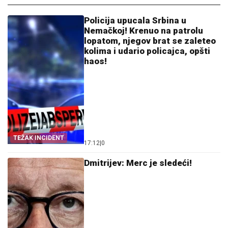
Policija upucala Srbina u
Nemačkoj! Krenuo na patrolu
lopatom, njegov brat se zaleteo
kolima i udario policajca, opšti
haos!
TEŽAK INCIDENT
17:12
|
0
Dmitrijev: Merc je sledeći!