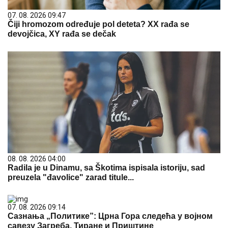
07. 08. 2026 09:47
Čiji hromozom određuje pol deteta? XX rađa se
devojčica, XY rađa se dečak
08. 08. 2026 04:00
Radila je u Dinamu, sa Škotima ispisala istoriju, sad
preuzela "đavolice" zarad titule...
07. 08. 2026 09:14
Сазнања „Политике”: Црна Гора следећа у војном
савезу Загреба, Тиране и Приштине