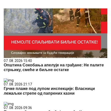
07. 08. 2026 15:40
Општина Сокобања апелује на грађане: Не палите
стрњику, смеће и биљне остатке
07. 08. 2026 21:17
Грчке плаже под лупом инспекције: Власници
лежаљки стрепе од папрених казни
07. 08. 2026 09:36