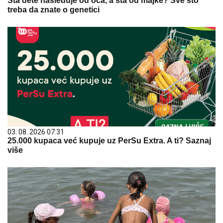
Šta dete nasleđuje od oca, a šta od majke? Sve što
treba da znate o genetici
03. 08. 2026 07:31
25.000 kupaca već kupuje uz PerSu Extra. A ti? Saznaj
više