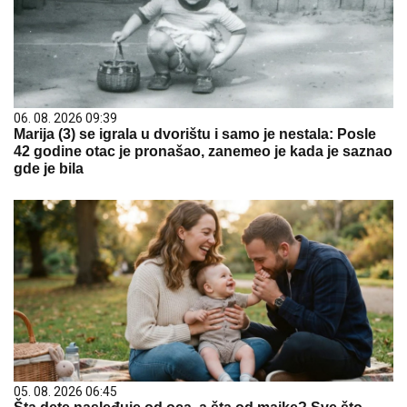
06. 08. 2026 09:39
Marija (3) se igrala u dvorištu i samo je nestala: Posle
42 godine otac je pronašao, zanemeo je kada je saznao
gde je bila
05. 08. 2026 06:45