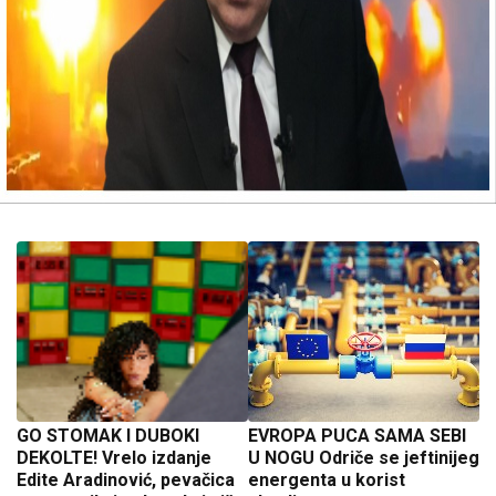
GO STOMAK I DUBOKI
EVROPA PUCA SAMA SEBI
DEKOLTE! Vrelo izdanje
U NOGU Odriče se jeftinijeg
Edite Aradinović, pevačica
energenta u korist