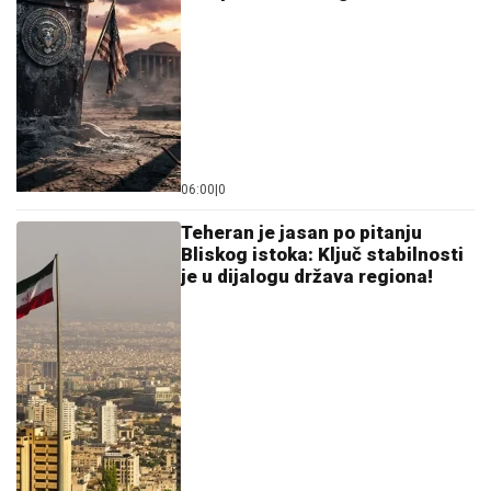
sa suprugom DOŽIVELA UDES, auto
skroz UNIŠTEN: Nakon nesreće
pevačica donela neočekivanu odluku
Evo ko moli da uđe u "Elitu 10"! Bivši učesnik
razvezao jezik - Haos pred novu sezonu
TAMARA ĐURIĆ DAJE 560.000 EVRA
KAO JEMSTVO ZA BIVŠEG MUŽA
Želi
da se brani sa slobode: "Verujem da bi
i on to uradio za mene", ovo su svi
detalji