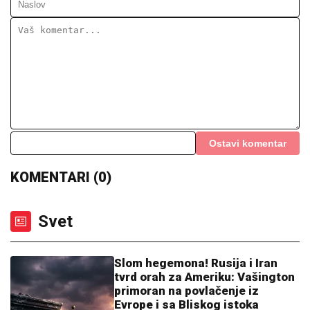
na Maldivima nakon POMIRENJA i
pred njen ulazak u "Elitu 10" -
komentari samo pljušte (VIDEO)
OVO JE MILKA (82) KOJU JE UBIO SIN! U
poslednje
vreme živela u Domu, jutros došla da obiđe sina, a on
je TUKAO DO SMRTI! (FOTO, VIDEO)
PODIGNUTA OPTUŽNICA PROTIV
MAJKE (50) I SINA (20)
Planirali
ubistvo Luke Bojovića?! Nađen
arsenal oružja, otkriven i PAKLENI
PLAN koji su skovali
DRAMA U CRNOJ GORI!
Tea Tairović