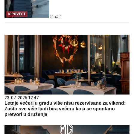
ISPOVEST
20:47
|
0
23. 07. 2026 12:47
Letnje večeri u gradu više nisu rezervisane za vikend:
Zašto sve više ljudi bira večeru koja se spontano
pretvori u druženje