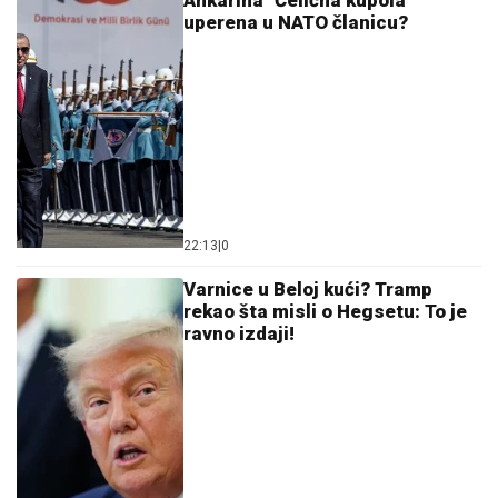
nuklearnu strategiju: SAD
spremne za odgovor na
potencijalne napade Rusije ili
Kine!
23:20
|
0
Poznato stanje Miča Mekonela:
U bolnici je od 14. juna, sada se
oglasio