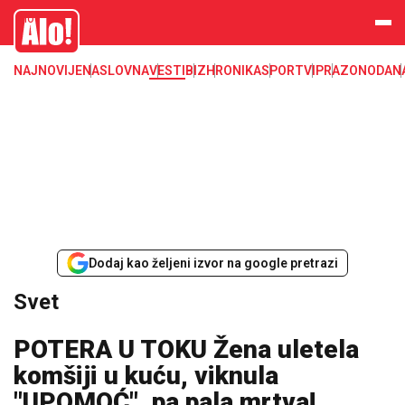
Svet, Ruske vesti, Planeta, Region
Alo
NAJNOVIJE
NASLOVNA
VESTI
BIZ
HRONIKA
SPORT
VIP
RAZONODA
N
Dodaj kao željeni izvor na google pretrazi
Svet
POTERA U TOKU Žena uletela
komšiji u kuću, viknula
"UPOMOĆ", pa pala mrtva!