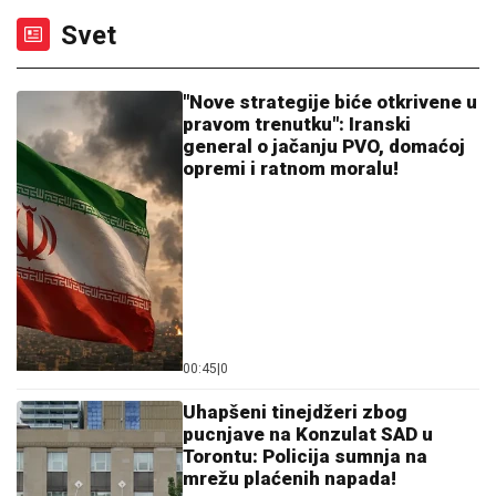
SIN MILENE KAČAVENDE JE PRAVI LEPOTAN
Uslikala ga u abzenu, abBivša učesnica "Elite" otkrila
i čimese bave njeni naslednici - ovo je prava ISTINA
Vukotić i Aleksić presrećni nakon
pobede: Raća mi davao savete kako
da budem bolji!
"Delije" u transu: Zvezdin duo u vrhu
Evrope, biće još bolji, svi ih se već
plaše!