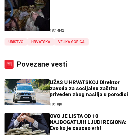
18:14
|
42
UBISTVO
HRVATSKA
VELIKA GORICA
Povezane vesti
UŽAS U HRVATSKOJ Direktor
zavoda za socijalnu zaštitu
priveden zbog nasilja u porodici
10:18
|
0
OVO JE LISTA OD 10
NAJBOGATIJIH LJUDI REGIONA:
Evo ko je zauzeo vrh!