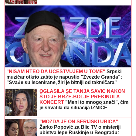
kostimu sirene, oduševila sve: "Salajka ima more"
ZATVORENA DVA AUTO-PUTA:
Snažno nevreme se sručilo u ovaj deo
Evrope, vetar obarao drveće (VIDEO)
"IMALI SMO RASPRAVU"
Terza
progovorio o susretu sa Milicom u
Crnoj Gori: "Zamera mi što nisam
ostao uz njih, ne treba da budemo
Kulići" (VIDEO)
Nada Topčagić prekinula koncert, pa se obratila