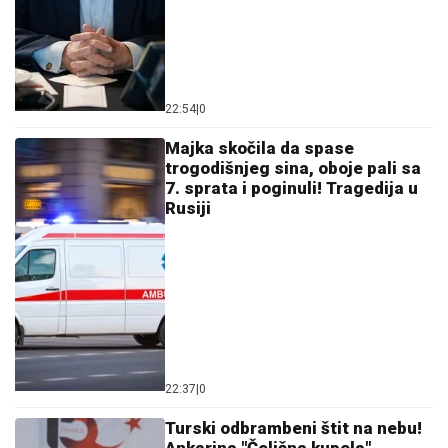
00:45
|
0
Uhapšeni tinejdžeri zbog
pucnjave na Konzulat SAD u
Torontu: Policija sumnja na
mrežu plaćenih napada!
00:23
|
0
Pentagon sprema novu