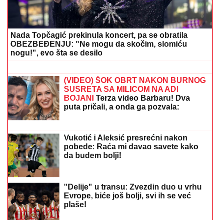
OPREZNO AKO IMATE REUMATOIDNI
ARTIRTIS
Upozorenje stručnjaka:
Zbog ove bolesti mogu da stradaju i
pluća, srce, oči
"OKO SINA PERUNA NE MOŽE NIKO
DA NAM POMOGNE"
Žena Ognjena
Amidžića zbog ćerke Lole unajmila
DADILJU IZ AZIJE, pa priznala sa čim
se suočavaju u domu! (FOTO)
(FOTO) ALEKSA BALAŠEVIĆ PODELIO PRIZOR IZ
PORODIČNE KUĆE U NOVOM SADU
Ćerka Vera u