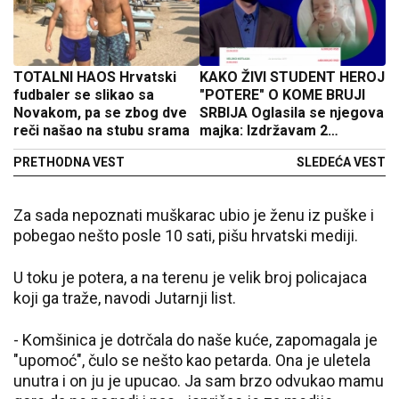
TOTALNI HAOS Hrvatski
KAKO ŽIVI STUDENT HEROJ
fudbaler se slikao sa
"POTERE" O KOME BRUJI
Novakom, pa se zbog dve
SRBIJA Oglasila se njegova
reči našao na stubu srama
majka: Izdržavam 2
studenta, otac im preminuo
PRETHODNA VEST
SLEDEĆA VEST
od korone
Za sada nepoznati muškarac ubio je ženu iz puške i
pobegao nešto posle 10 sati, pišu hrvatski mediji.
U toku je potera, a na terenu je velik broj policajaca
koji ga traže, navodi Jutarnji list.
- Komšinica je dotrčala do naše kuće, zapomagala je
"upomoć", čulo se nešto kao petarda. Ona je uletela
unutra i on ju je upucao. Ja sam brzo odvukao mamu