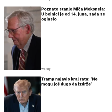
Ostavi komentar
KOMENTARI (0)
Svet
"Nove strategije biće otkrivene u
pravom trenutku": Iranski
general o jačanju PVO, domaćoj
opremi i ratnom moralu!