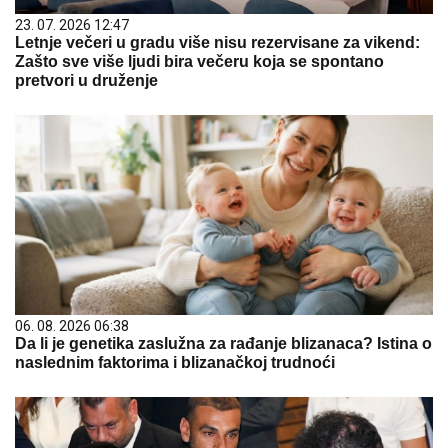
23. 07. 2026 12:47
Letnje večeri u gradu više nisu rezervisane za vikend:
Zašto sve više ljudi bira večeru koja se spontano
pretvori u druženje
06. 08. 2026 06:38
Da li je genetika zaslužna za rađanje blizanaca? Istina o
naslednim faktorima i blizanačkoj trudnoći