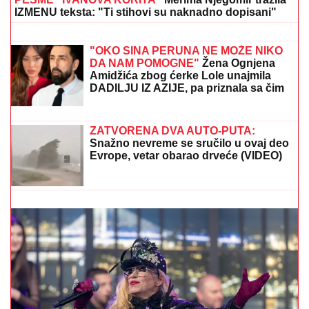
DA KUPI SLADOLED
Prodavačica iz
Crne Gore otkrila nepoznat detalj o
našem teniseru, evo kako se ponaša
na letovanju
NIJE JE PREBOLEO?!
Dragan
Stanković i dalje čuva uspomene na
Jovanu Jeremić nakon veridbe sa
novom devojkom
OVO JE TRAGIČNA PRIČA KOJA SE KRIJE IZA
PESME "IVANOVA KORITA"
Merima Njegomir tražila
IZMENU teksta: "Ti stihovi su naknadno dopisani"