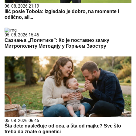
06. 08. 2026 21:19
Ilić posle Tobola: Izgledalo je dobro, na momente i
odlično, ali...
05. 08. 2026 15:45
Сазнања „Политике”: Ко је поставио замку
Митрополиту Методију у Горњем Заостру
05. 08. 2026 06:45
Šta dete nasleđuje od oca, a šta od majke? Sve što
treba da znate o genetici