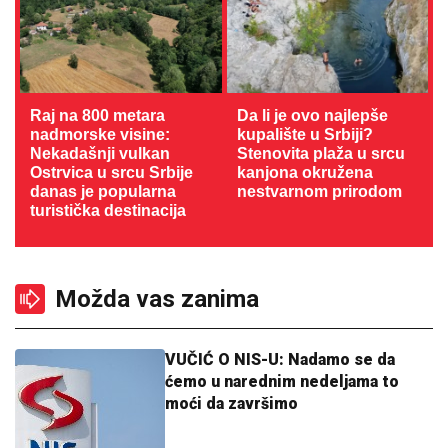
Raj na 800 metara
Da li je ovo najlepše
nadmorske visine:
kupalište u Srbiji?
Nekadašnji vulkan
Stenovita plaža u srcu
Ostrvica u srcu Srbije
kanjona okružena
danas je popularna
nestvarnom prirodom
turistička destinacija
Možda vas zanima
VUČIĆ O NIS-U: Nadamo se da
ćemo u narednim nedeljama to
moći da završimo