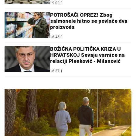
19:00
|
0
POTROŠAČI OPREZ! Zbog
salmonele hitno se povlače dva
proizvoda
16:45
|
0
BOŽIĆNA POLITIČKA KRIZA U
HRVATSKOJ Sevaju varnice na
relaciji Plenković - Milanović
16:37
|
1