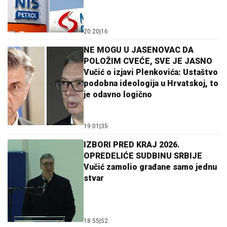
20:20
|
16
NE MOGU U JASENOVAC DA
POLOŽIM CVEĆE, SVE JE JASNO
Vučić o izjavi Plenkovića: Ustaštvo
podobna ideologija u Hrvatskoj, to
je odavno logično
19:01
|
35
IZBORI PRED KRAJ 2026.
OPREDELIĆE SUDBINU SRBIJE
Vučić zamolio građane samo jednu
stvar
18:55
|
52