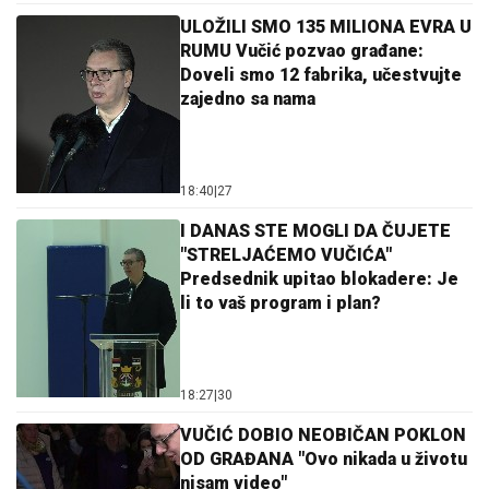
ULOŽILI SMO 135 MILIONA EVRA U
RUMU Vučić pozvao građane:
Doveli smo 12 fabrika, učestvujte
zajedno sa nama
18:40
|
27
I DANAS STE MOGLI DA ČUJETE
"STRELJAĆEMO VUČIĆA"
Predsednik upitao blokadere: Je
li to vaš program i plan?
18:27
|
30
VUČIĆ DOBIO NEOBIČAN POKLON
OD GRAĐANA "Ovo nikada u životu
nisam video"