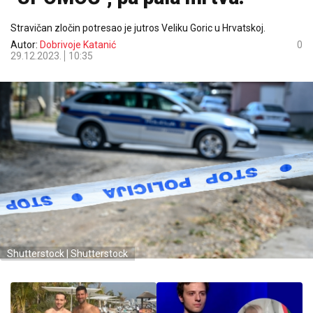
Stravičan zločin potresao je jutros Veliku Goric u Hrvatskoj.
Autor:
Dobrivoje Katanić
0
29.12.2023.
10:35
Shutterstock | Shutterstock