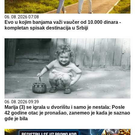
06. 08. 2026 07:08
Evo u kojim banjama važi vaučer od 10.000 dinara -
kompletan spisak destinacija u Srbiji
06. 08. 2026 09:39
Marija (3) se igrala u dvorištu i samo je nestala: Posle
42 godine otac je pronašao, zanemeo je kada je saznao
gde je bila