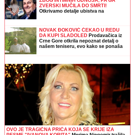
MILICA NAMAMILA PEKARA (73)
ZBOG INTIMNIH ODNOSA, PA GA
ZVERSKI MUČILA DO SMRTI!
Otkrivamo detalje ubistva na
Karaburmi koji LEDE KRV: Izdahnuo u
najgorim mukama dok su ga
osumnjičeni pljačkali
"TO JE TUŽNO, NISAM ZNALA ŠTA JE MORE, PRVI
MOMAK ME ODVEO"
Seka Aleksić na ivici suza
otkrila kada je prvi put otišla na letovanje i umalo se
rasplakala
NOVAK ĐOKOVIĆ ČEKAO U REDU