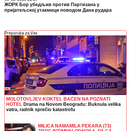
ЖОРК Бор убедљив против Партизана у
пријатељској утакмици поводом Дана рудара
Preporuka za Vas
MOLOTOVLJEV KOKTEL BAČEN NA POZNATI
HOTEL
Drama na Novom Beogradu: Buknula velika
vatra, radnik sprečio katastrofu
PREMINUO MUŠKARAC NA BAZENU
NA
KOŠUTNjAKU: Hitna pomoć
odmah reagovala