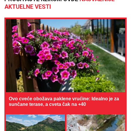
AKTUELNE VESTI
Ovo cveće obožava paklene vrućine: Idealno je za
sunčane terase, a cveta čak na +40