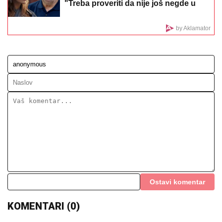
OBEZBEĐENJU: "Ne mogu da skočim, slomiću
nogu!", evo šta se desilo
JEDAN POZIV
MENjA SVE: U narednih
30 dana za ova 3 znaka konačno sve
dolazi na svoje mesto
(VIDEO) ŠOK OBRT NAKON BURNOG
SUSRETA SA MILICOM NA ADI
BOJANI
Terza video Barbaru! Dva
puta pričali, a onda ga pozvala:
"Upisaću se kao otac"