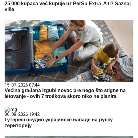
25.000 kupaca već kupuje uz PerSu Extra. A ti? Saznaj
više
15. 07. 2026 07:44
Većina građana izgubi novac pre nego što stigne na
letovanje - ovih 7 troškova skoro niko ne planira
06. 08. 2026 19:42
Гутереш осудио украјинске нападе на руску
територију