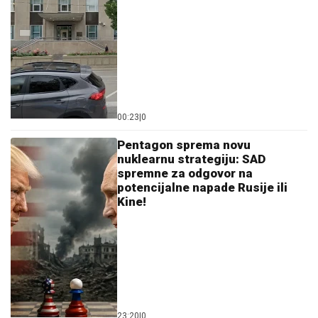
"NISAM HTEO DA UČESTVUJEM U TOME"
Srpski
muzičar otkrio zašto je napustio "Zvezde Granda":
"Svađe su iscenirane, žiri je bitniji od takmičara"
OGLASILA SE TANJA SAVIĆ NAKON
ŠTO JE BRŽE-BOLJE PREKINULA
KONCERT
"Meni to mnogo znači", čim
je shvatila da situacija IZMIČE
KONTROLI morala da reaguje
"MOŽDA JE ON SERIJSKI UBICA"
Žarko Popović za Blic TV o misteriji
ubistva lepe Ruskinje u Beogradu:
"Treba proveriti da nije još negde u
Srbiji napravio neko ZLO"
by Aklamator