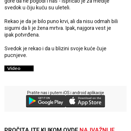
gore da ne pogodi i nas - ispričao je za medije
svedok u čiju kuću su uleteli.
Rekao je da je bilo puno krvi, ali da nisu odmah bili
sigurni da li je žena mrtva. Ipak, najgora vest je
ipak potvrđena.
Svedok je rekao i da u blizini svoje kuće čuje
pucnjeve.
Pratite nas i putem iOS i android aplikacije
PROČITAJTE KLIKOM OVDE
NAJVAŽNIJE