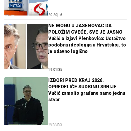
20:20
|
16
NE MOGU U JASENOVAC DA
POLOŽIM CVEĆE, SVE JE JASNO
Vučić o izjavi Plenkovića: Ustaštvo
podobna ideologija u Hrvatskoj, to
je odavno logično
19:01
|
35
IZBORI PRED KRAJ 2026.
OPREDELIĆE SUDBINU SRBIJE
Vučić zamolio građane samo jednu
stvar
18:55
|
52