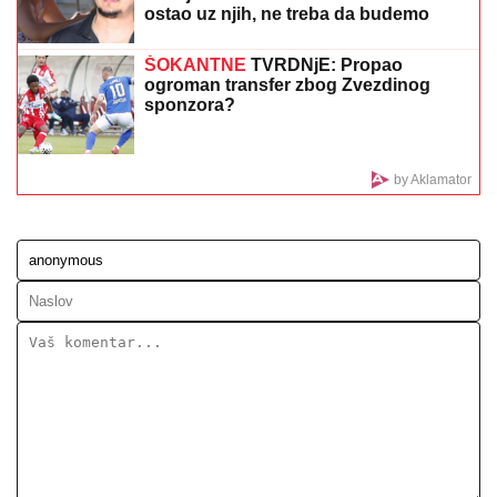
LUKASOVA NAJMLAĐA ĆERKA VIKTORIJA JE BAŠ
PORASLA!
Sa sestrom Sofijom uživa na moru:
Ponosna mama Sonja pokazala fotke, puno joj srce
CECU NIKO NIJE PREPOZNAO NA
AERODROMU
Leti iz Malage za
Beograd: Kačket na glavi, atlet majica i
naočare (FOTO)
OGLASILA SE TANJA SAVIĆ NAKON
ŠTO JE BRŽE-BOLJE PREKINULA
KONCERT
"Meni to mnogo znači", čim
je shvatila da situacija IZMIČE
KONTROLI morala da reaguje