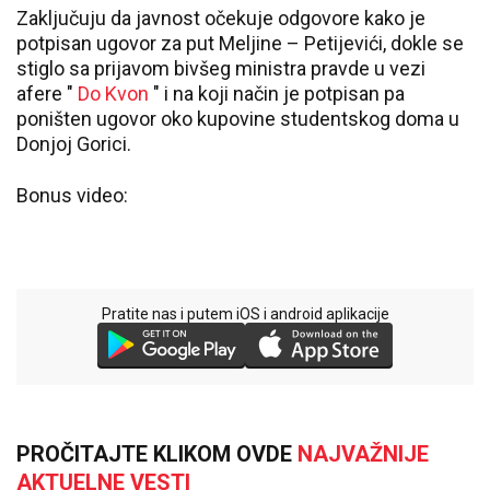
Zaključuju da javnost očekuje odgovore kako je
potpisan ugovor za put Meljine – Petijevići, dokle se
stiglo sa prijavom bivšeg ministra pravde u vezi
afere "
Do Kvon
" i na koji način je potpisan pa
poništen ugovor oko kupovine studentskog doma u
Donjoj Gorici.
Bonus video:
Pratite nas i putem iOS i android aplikacije
PROČITAJTE KLIKOM OVDE
NAJVAŽNIJE
AKTUELNE VESTI