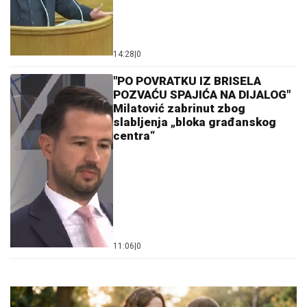
14:28
|
0
"PO POVRATKU IZ BRISELA
POZVAĆU SPAJIĆA NA DIJALOG"
Milatović zabrinut zbog
slabljenja „bloka građanskog
centra“
11:06
|
0