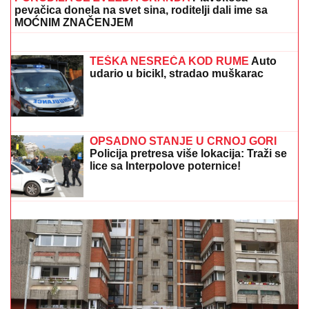
pevačica donela na svet sina, roditelji dali ime sa
MOĆNIM ZNAČENJEM
MNOGE OD OVIH PESAMA
OBOŽAVATE
Ovo je 10 numera koje je
Dino Merlin obradio od stranih
izvođača - ostaćete u čudu kad vidite
spisak
TEŠKA NESREĆA KOD RUME
Auto
udario u bicikl, stradao muškarac