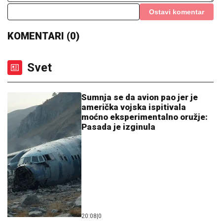
"NISAM HTEO DA UČESTVUJEM U TOME"
Srpski
muzičar otkrio zašto je napustio "Zvezde Granda":
"Svađe su iscenirane, žiri je bitniji od takmičara"
SUSRET O KOJEM BRUJI SRBIJA
Aneli Ahmić stiže na suočavanje sa
Neriom i Hanom, fanovi se nadaju da
se u sve umeša i Sita Ahmić
SKANDAL U ISTANBULU!
Emina
Jahović pokradena za 50.000 EVRA:
Nasela na prevaru devojke iz Crne
Gore