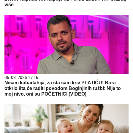
više
06. 08. 2026 17:16
Nisam kabadahija, za šta sam kriv PLATIĆU! Bora
otkrio šta će raditi povodom Boginjinih tužbi: Nije to
moj nivo, oni su POČETNICI (VIDEO)