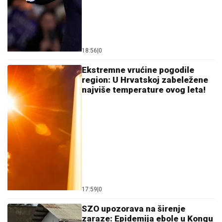
Ostavi komentar
KOMENTARI (0)
Svet
Sumnja se da avion pao jer je
američka vojska ispitivala