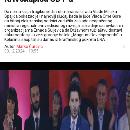
Da nema kraja tragikomediji i obmanama u radu Vlade Milojka
Spajića pokazao je i najnoviji slučaj, kada je juče Vlada Crne Gore
na hitnoj elektronskoj sednici zadužila za sada neopaženog
ministra regionalno-investicionog razvoja i saradnje sa nevladinim
organizacijama Ernada Suljevića da Državnom tužilaštvu dostavi
dokumentaciju u vezi gradnje hotela ,,Magnum Developments” u
Kolašinu, saopštili su danas iz Građanskog pokreta URA.
Autor:
Marko Čurović
0
03.12.2024.
10:55