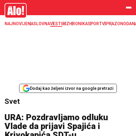
Svet, Ruske vesti, Planeta, Region
Alo
NAJNOVIJE
NASLOVNA
VESTI
BIZ
HRONIKA
SPORT
VIP
RAZONODA
N
Dodaj kao željeni izvor na google pretrazi
Svet
URA: Pozdravljamo odluku
Vlade da prijavi Spajića i
Krivokapića SDT-u