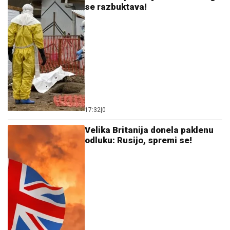
moćno eksperimentalno oružje:
Pasada je izginula
20:08
|
0
Sudar tramvaja u Nemačkoj!
Zgnječeni i izubijani, povređeno
više od 25 ljudi, troje u kritičnom
stanju!