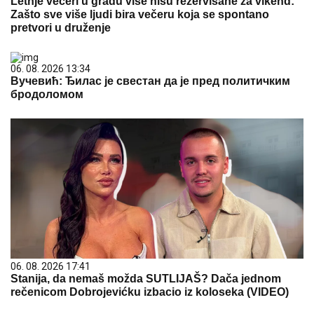
Letnje večeri u gradu više nisu rezervisane za vikend:
Zašto sve više ljudi bira večeru koja se spontano
pretvori u druženje
06. 08. 2026 13:34
Вучевић: Ђилас је свестан да је пред политичким
бродоломом
06. 08. 2026 17:41
Stanija, da nemaš možda SUTLIJAŠ? Dača jednom
rečenicom Dobrojevićku izbacio iz koloseka (VIDEO)