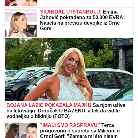
SKANDAL POSLE "ELITE"
Anastasijin otac zvao
Borinu porodicu, pa napravio DAR-MAR! Tenzije
eskalirale u porodični rat, pa usledio OBRT
"Majo, Asmin je bio sa Gabi
bankarkom i biće opet, pazi se!" Stiglo
upozorenje koje će napraviti još veći
razdor
(FOTO) "AKO JE DETE PAMETNO,
ZNA SE NA KOGA JE - NA TETKU"
Vanja Gudelj podelila objavu o malom
Ilijanu, Anastasija odmah reagovala