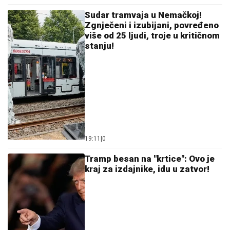
BOJANA LAZIĆ POKAZALA MAJKU
Sa njom uživa
na letovanju: Doručak U BAZENU, a tek da vidite
voditeljku u bikiniju (FOTO)
"IMALI SMO RASPRAVU"
Terza
progovorio o susretu sa Milicom u
Crnoj Gori: "Zamera mi što nisam
ostao uz njih, ne treba da budemo
Kulići" (VIDEO)
ŠOKANTNE
TVRDNjE: Propao
ogroman transfer zbog Zvezdinog
sponzora?
by Aklamator