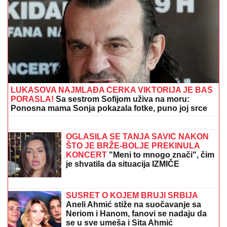
SIN BRUTALNO TUKAO MAJKU DO SMRTI!
Strašni
detalji jezivog zločina na Novom Beogradu: Nakon
ubistva pokušao da skoči sa terase!
SPOJ FOLKA I REPA ZA VEČE ZA
PAMĆENjE: Dragan Kojić Keba na
"Tašmajdan" dovodi i 2Soma (FOTO)
SPECIJALNA VEČERA
Matora okupila
najdraže ljude: Evo gde se opuštaju,
rijaliti učesnici puno srce (FOTO)