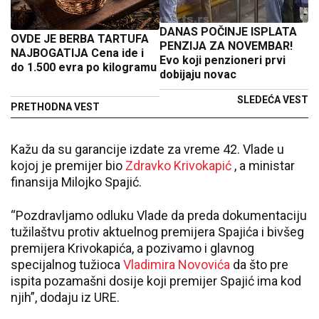
DANAS POČINJE ISPLATA
OVDE JE BERBA TARTUFA
PENZIJA ZA NOVEMBAR!
NAJBOGATIJA Cena ide i
Evo koji penzioneri prvi
do 1.500 evra po kilogramu
dobijaju novac
SLEDEĆA VEST
PRETHODNA VEST
Kažu da su garancije izdate za vreme 42. Vlade u
kojoj je premijer bio
Zdravko Krivokapić
, a ministar
finansija Milojko Spajić.
“Pozdravljamo odluku Vlade da preda dokumentaciju
tužilaštvu protiv aktuelnog premijera Spajića i bivšeg
premijera Krivokapića, a pozivamo i glavnog
specijalnog tužioca
Vladimira Novovića
da što pre
ispita pozamašni dosije koji premijer Spajić ima kod
njih”, dodaju iz URE.