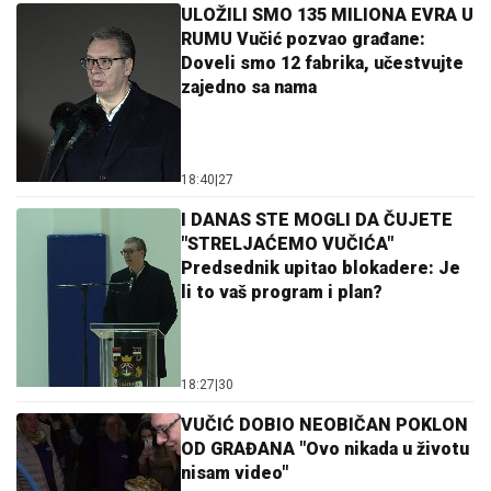
ULOŽILI SMO 135 MILIONA EVRA U
RUMU Vučić pozvao građane:
Doveli smo 12 fabrika, učestvujte
zajedno sa nama
18:40
|
27
I DANAS STE MOGLI DA ČUJETE
"STRELJAĆEMO VUČIĆA"
Predsednik upitao blokadere: Je
li to vaš program i plan?
18:27
|
30
VUČIĆ DOBIO NEOBIČAN POKLON
OD GRAĐANA "Ovo nikada u životu
nisam video"