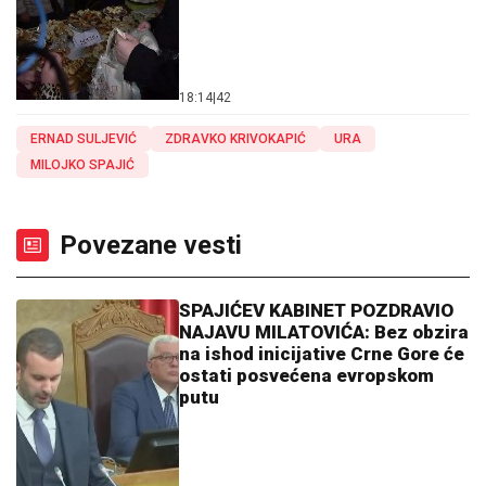
18:14
|
42
ERNAD SULJEVIĆ
ZDRAVKO KRIVOKAPIĆ
URA
MILOJKO SPAJIĆ
Povezane vesti
SPAJIĆEV KABINET POZDRAVIO
NAJAVU MILATOVIĆA: Bez obzira
na ishod inicijative Crne Gore će
ostati posvećena evropskom
putu