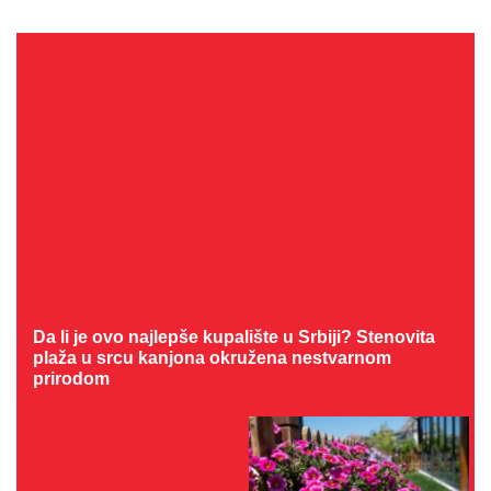
Da li je ovo najlepše kupalište u Srbiji? Stenovita
plaža u srcu kanjona okružena nestvarnom
prirodom