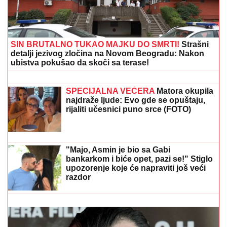
NINA BADRIĆ SE SLIKA U KUPAĆEM NA STENAMA
Napunila 54 godine i mami poglede na čuvenom
ostrvu (FOTO)
OPSADNO STANJE U CRNOJ GORI
Policija pretresa više lokacija: Traži se
lice sa Interpolove poternice!
SIGURNIJE PREKO ŠINA UZ RAMPE I
KAMERE:
Nakon prijave građana,
pružni prelaz u Železniku ponovo
bezbedan