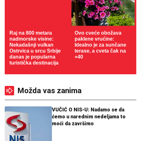
Raj na 800 metara
Ovo cveće obožava
nadmorske visine:
paklene vrućine:
Nekadašnji vulkan
Idealno je za sunčane
Ostrvica u srcu Srbije
terase, a cveta čak na
danas je popularna
+40
turistička destinacija
Možda vas zanima
VUČIĆ O NIS-U: Nadamo se da
ćemo u narednim nedeljama to
moći da završimo