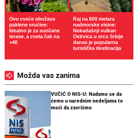
Ovo cveće obožava
Raj na 800 metara
paklene vrućine:
nadmorske visine:
Idealno je za sunčane
Nekadašnji vulkan
terase, a cveta čak na
Ostrvica u srcu Srbije
+40
danas je popularna
turistička destinacija
Možda vas zanima
VUČIĆ O NIS-U: Nadamo se da
ćemo u narednim nedeljama to
moći da završimo