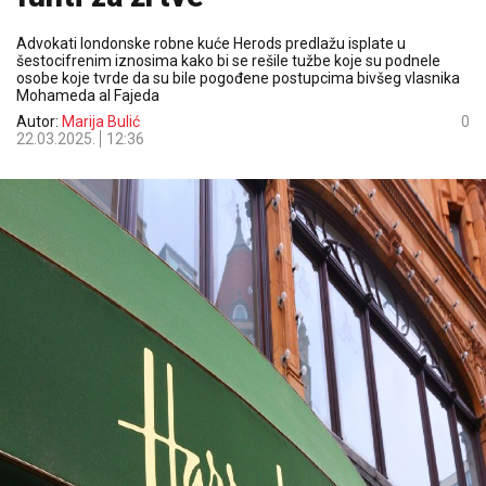
Advokati londonske robne kuće Herods predlažu isplate u
šestocifrenim iznosima kako bi se rešile tužbe koje su podnele
osobe koje tvrde da su bile pogođene postupcima bivšeg vlasnika
Mohameda al Fajeda
Autor:
Marija Bulić
0
22.03.2025.
12:36