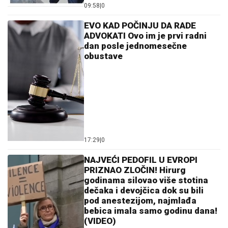
09:58
|
0
EVO KAD POČINJU DA RADE
ADVOKATI Ovo im je prvi radni
dan posle jednomesečne
obustave
17:29
|
0
NAJVEĆI PEDOFIL U EVROPI
PRIZNAO ZLOČIN! Hirurg
godinama silovao više stotina
dečaka i devojčica dok su bili
pod anestezijom, najmlađa
bebica imala samo godinu dana!
(VIDEO)