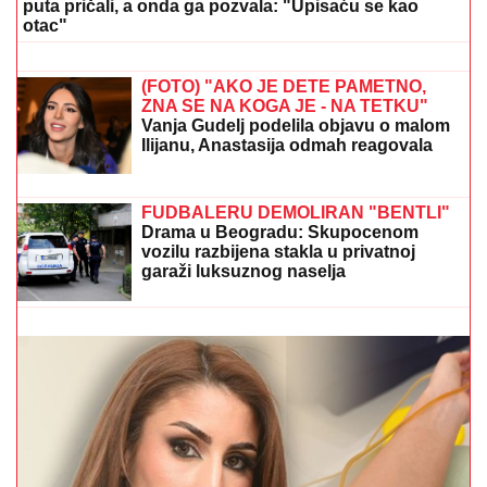
puta pričali, a onda ga pozvala: "Upisaću se kao
otac"
"ZOVU IH "BUVE" OVDE PO LJIGU"
Komšije progovorile o PORODICI
Jovane Jeremić: "Brat joj je otišao, jer
se posvađao sa roditeljima"
(FOTO) "AKO JE DETE PAMETNO,
ZNA SE NA KOGA JE - NA TETKU"
Vanja Gudelj podelila objavu o malom
Ilijanu, Anastasija odmah reagovala