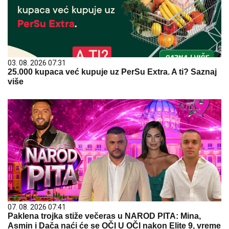
03. 08. 2026 07:31
25.000 kupaca već kupuje uz PerSu Extra. A ti? Saznaj
više
07. 08. 2026 07:41
Paklena trojka stiže večeras u NAROD PITA: Mina,
Asmin i Dača naći će se OČI U OČI nakon Elite 9, vreme