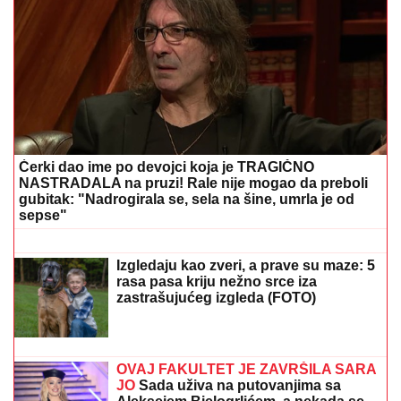
ZBOG DIJAGNOZE JE MESECIMA BILA U KREVETU
Naša pevačica pokazala kako prima INFUZIJU, pa
otkrila u kakvom je trenutno stanju - ovih dana
prodaje i kuću
"IMAO JE NAPADE, TREBALO SE
IZBORITI SA TIM"
Pevačica zbog
unuka sa autizmom otišla da živi na
selo, pa morala da donese najtežu
odluku: "Postao je agresivan"
PRODAJU PILIĆE NA PIJACI, A SAD
SE BAŠKARE NA JAHTI
Bojana i
Mirko Šijan na letovanju, ona pokazala
zgodno i zategnuto telo nakon dva
porođaja (FOTO)