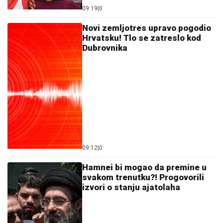
Rodila mu DVOJE DECE, pa pokazala telo u bikiniju:
Supruga Ognjena Amidžića NAPRAVILA BURU NA
MREŽAMA - svi poleteli da komentarišu! (FOTO)
MINA NAUMOVIĆ PROGOVORILA O
PREVARI!
Žena Ognjena Amidžića
dobila škakljivo pitanje, pa iskreno
priznala: "To je lakše"
ANELI POKAZALA STAN U
DUBROVNIKU, TU JE I NORA!
Evo šta
joj ćerka non-stop govori - otvoreno o
suđenju s Asminom: "Stanija je
budaletina" (VIDEO)
by Aklamator