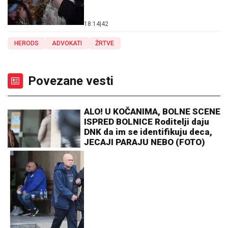
18:14
|
42
HERODS
ADVOKATI
ŽRTVE
Povezane vesti
ALO! U KOČANIMA, BOLNE SCENE
ISPRED BOLNICE Roditelji daju
DNK da im se identifikuju deca,
JECAJI PARAJU NEBO (FOTO)