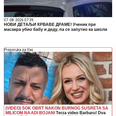
07. 08. 2026 07:39
НОВИ ДЕТАЉИ КРВАВЕ ДРАМЕ! Ученик пре
масакра убио бабу и деду, па се запутио ка школи
Preporuka za Vas
(VIDEO) ŠOK OBRT NAKON BURNOG SUSRETA SA
MILICOM NA ADI BOJANI
Terza video Barbaru! Dva