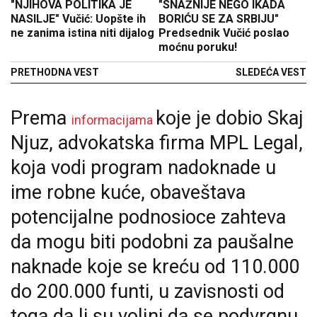
"NJIHOVA POLITIKA JE
"SNAŽNIJE NEGO IKADA
NASILJE" Vučić: Uopšte ih
BORIĆU SE ZA SRBIJU"
ne zanima istina niti dijalog
Predsednik Vučić poslao
moćnu poruku!
PRETHODNA VEST
SLEDEĆA VEST
Prema
koje je dobio Skaj
informacijama
Njuz, advokatska firma MPL Legal,
koja vodi program nadoknade u
ime robne kuće, obaveštava
potencijalne podnosioce zahteva
da mogu biti podobni za paušalne
naknade koje se kreću od 110.000
do 200.000 funti, u zavisnosti od
toga da li su voljni da se podvrgnu