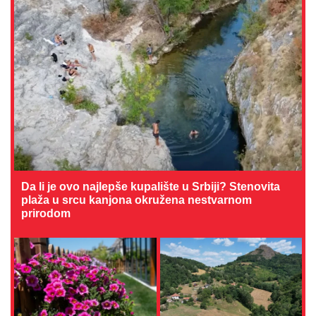
Da li je ovo najlepše kupalište u Srbiji? Stenovita
plaža u srcu kanjona okružena nestvarnom
prirodom