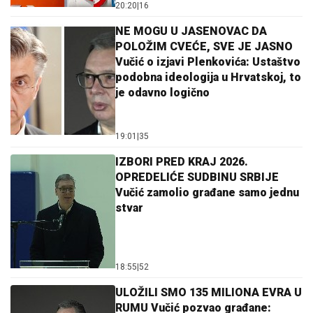
20:20
|
16
NE MOGU U JASENOVAC DA
POLOŽIM CVEĆE, SVE JE JASNO
Vučić o izjavi Plenkovića: Ustaštvo
podobna ideologija u Hrvatskoj, to
je odavno logično
19:01
|
35
IZBORI PRED KRAJ 2026.
OPREDELIĆE SUDBINU SRBIJE
Vučić zamolio građane samo jednu
stvar
18:55
|
52
ULOŽILI SMO 135 MILIONA EVRA U
RUMU Vučić pozvao građane: