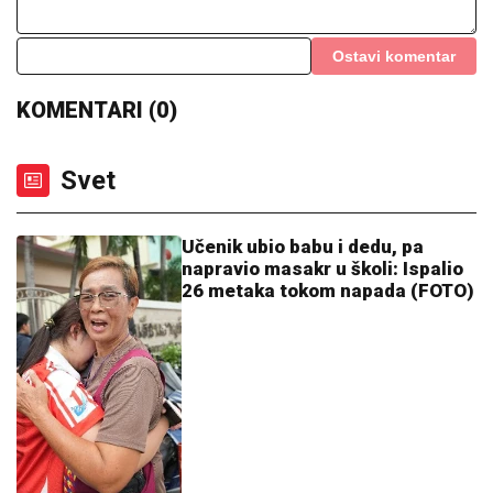
Bugari digli dronove iznad Dunava i zanemeli: Država
na nogama, oglasili se stručnjaci (FOTO)
OVAJ FAKULTET JE ZAVRŠILA SARA
JO
Sada uživa na putovanjima sa
Aleksejem Bjelogrlićem, a nekada se
školovala i u Italiji - OVO joj je bio
problem
NAJNOVIJE VESTI:
Doskorašnji
golman Zvezde doživeo saobraćajku