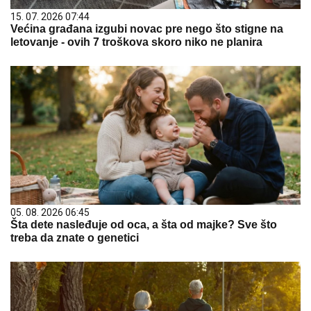
15. 07. 2026 07:44
Većina građana izgubi novac pre nego što stigne na
letovanje - ovih 7 troškova skoro niko ne planira
05. 08. 2026 06:45
Šta dete nasleđuje od oca, a šta od majke? Sve što
treba da znate o genetici