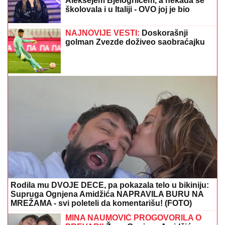
HRSKAVI SLANI ŠTAPIĆI:
Ukus kao iz najbolje
poslastičarnice
DROGIRAN IZAZVAO SUDAR, JEDNA
OSOBA POGINULA
Vozač iz Novog
Pazara uhapšen u Ulcinju: U nesreći
dvoje povređeno
Bila je mega popularna, a onda
napustila estradu i zaposlila se u
vulkanizerskoj radnji: "Plata mi je bila
500 maraka"