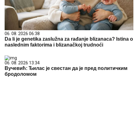
06. 08. 2026 06:38
Da li je genetika zaslužna za rađanje blizanaca? Istina o
naslednim faktorima i blizanačkoj trudnoći
06. 08. 2026 13:34
Вучевић: Ђилас је свестан да је пред политичким
бродоломом