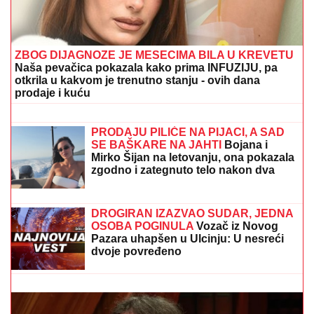
Nada Topčagić prekinula koncert, pa se obratila
OBEZBEĐENJU: "Ne mogu da skočim, slomiću
nogu!", evo šta se desilo
FUDBALERU DEMOLIRAN "BENTLI"
Drama u Beogradu: Skupocenom
vozilu razbijena stakla u privatnoj
garaži luksuznog naselja
MILJANA KULIĆ SE SKINULA U
BIKINI
Uhvatili smo je u Crnoj Gori na
plaži: Dok ona spava Siniša uči Željka
da pliva, a Marija i Tića se sunčaju
(Video)