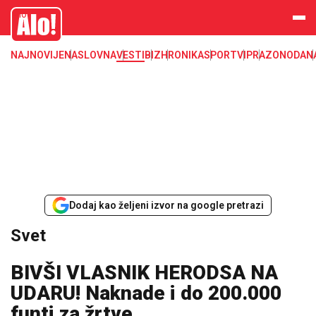
Svet, Ruske vesti, Planeta, Region
Alo
NAJNOVIJE
NASLOVNA
VESTI
BIZ
HRONIKA
SPORT
VIP
RAZONODA
N
Dodaj kao željeni izvor na google pretrazi
Svet
BIVŠI VLASNIK HERODSA NA
UDARU! Naknade i do 200.000
funti za žrtve