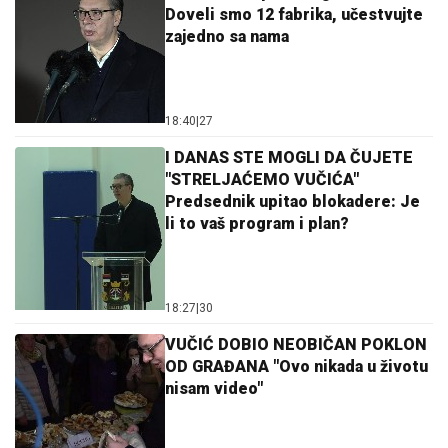
Doveli smo 12 fabrika, učestvujte
zajedno sa nama
18:40
|
27
I DANAS STE MOGLI DA ČUJETE
"STRELJAĆEMO VUČIĆA"
Predsednik upitao blokadere: Je
li to vaš program i plan?
18:27
|
30
VUČIĆ DOBIO NEOBIČAN POKLON
OD GRAĐANA "Ovo nikada u životu
nisam video"