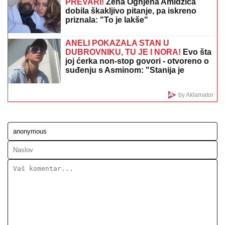
Ćerki dao ime po devojci koja je TRAGIČNO
NASTRADALA na pruzi! Rale nije mogao da preboli
gubitak: "Nadrogirala se, sela na šine, umrla je od
sepse"
Pao u Beogradu! Evrodžast podržao
Srbiju: Osumnjičen da je
prokrijumčario čak 625 migranata
širom Evrope
Izgledaju kao zveri, a prave su maze: 5
rasa pasa kriju nežno srce iza
zastrašujućeg izgleda (FOTO)