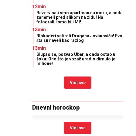
12min
Rezervisali smo apartman na moru, a onda
zanemeli pred slikom na zidu! Na
fotografiji smo bili MI!
13min
Blokaderi vetirali Dragana Jovanovića! Evo
šta su naveli kao razlog
13min
Slupao se, pozvao Uber, a onda ostao u
šoku: Ono što je vozač uradio dirnulo je
milione!
Vidi sve
Dnevni horoskop
Vidi sve