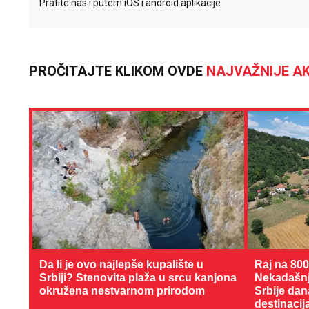
Pratite nas i putem iOS i android aplikacije
PROČITAJTE KLIKOM OVDE
NAJVAŽNIJE AK
Da li je ovo najlepše kupalište u
Raj na 80
Srbiji? Stenovita plaža u srcu kanjona
Nekadašnji
okružena nestvarnom prirodom
Srbije dan
destinacij