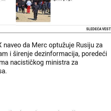
SLEDEĆA VEST
X naveo da Merc optužuje Rusiju za
zam i širenje dezinformacija, poredeći
ma nacističkog ministra za
sa.