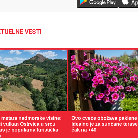
TUELNE VESTI
36 °C
Loznica
0 metara nadmorske visine:
Ovo cveće obožava paklene 
 vulkan Ostrvica u srcu
Idealno je za sunčane terase
as je popularna turistička
čak na +40
a