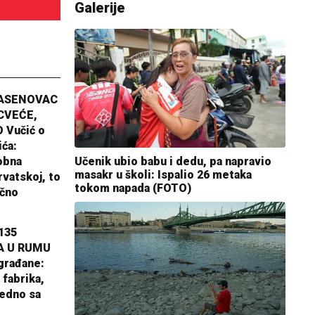
Galerije
JASENOVAC
CVEĆE,
 Vučić o
ića:
Učenik ubio babu i dedu, pa napravio
obna
masakr u školi: Ispalio 26 metaka
rvatskoj, to
tokom napada (FOTO)
ično
135
A U RUMU
građane:
 fabrika,
jedno sa