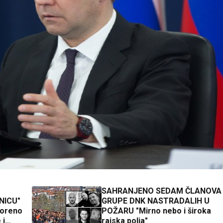
SAHRANJENO SEDAM ČLANOVA
NICU"
GRUPE DNK NASTRADALIH U
voreno
POŽARU "Mirno nebo i široka
 i
rajska polja"