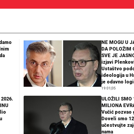
adamo
NE MOGU U 
dnim
DA POLOŽIM 
da
SVE JE JASNO
izjavi Plenkov
Ustaštvo pod
ideologija u H
je odavno log
19:01
|
35
 2026.
ULOŽILI SMO 
INU
MILIONA EVR
lio
Vučić pozvao 
u
Doveli smo 12
učestvujte za
nama