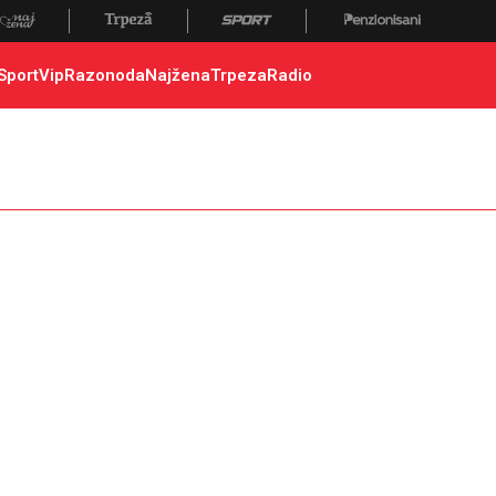
Sport
Vip
Razonoda
Najžena
Trpeza
Radio