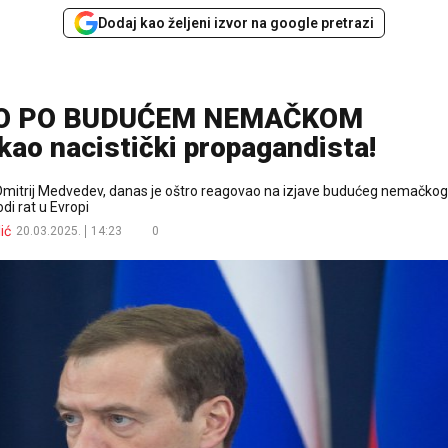
Dodaj kao željeni izvor na google pretrazi
O PO BUDUĆEM NEMAČKOM
ao nacistički propagandista!
Dmitrij Medvedev, danas je oštro reagovao na izjave budućeg nemačkog
odi rat u Evropi
ić
20.03.2025.
14:23
0