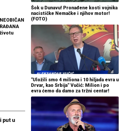
Šok u Dunavu! Pronađene kosti vojnika
nacističke Nemačke i njihov motor!
(FOTO)
 NEOBIČAN
GRAĐANA
životu
"Uložili smo 4 miliona i 10 hiljada evra u
Drvar, kao Srbija" Vučić: Milion i po
evra ćemo da damo za tržni centar!
 put u