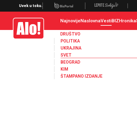
Svet, Ruske vesti, Planeta, Region
Uvek u toku.
Najnovije
Naslovna
Vesti
BIZ
Hronika
Alo
DRUŠTVO
POLITIKA
UKRAJINA
SVET
BEOGRAD
KIM
ŠTAMPANO IZDANJE