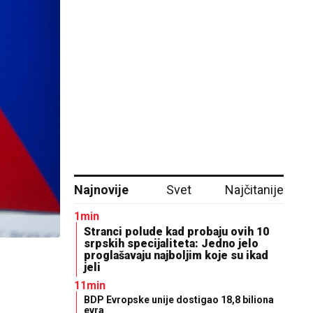
Najnovije
Svet
Najčitanije
1min
Stranci polude kad probaju ovih 10
srpskih specijaliteta: Jedno jelo
proglašavaju najboljim koje su ikad
jeli
11min
BDP Evropske unije dostigao 18,8 biliona
evra