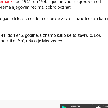
emačka
od 1941. do 1945. godine vodila agresivan rat
, prema njegovim rečima, dobro poznat.
ao biti loš, sa nadom da će se završiti na isti način kao i
41. do 1945. godine, a znamo kako se to završilo. Loš
 na isti način", rekao je Medvedev.