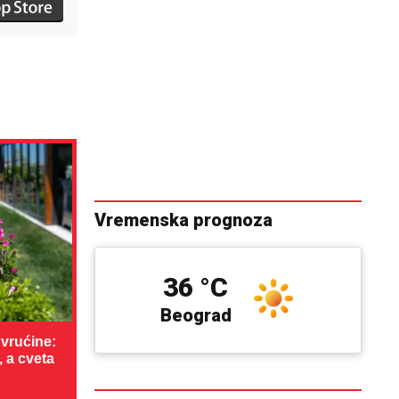
Vremenska prognoza
36 °C
Beograd
vrućine:
, a cveta