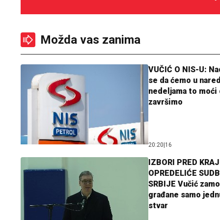
Možda vas zanima
VUČIĆ O NIS-U: N
se da ćemo u nare
nedeljama to moći 
završimo
20:20
|
16
IZBORI PRED KRAJ
OPREDELIĆE SUDB
SRBIJE Vučić zamo
građane samo jedn
stvar