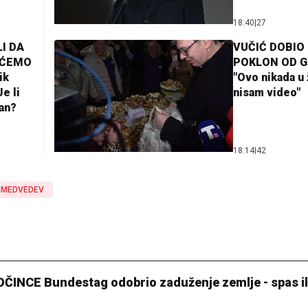
18:40
|
27
I DA
VUČIĆ DOBIO
AĆEMO
POKLON OD 
ik
"Ovo nikada u 
e li
nisam video"
lan?
18:14
|
42
J MEDVEDEV
NCE Bundestag odobrio zaduženje zemlje - spas ili