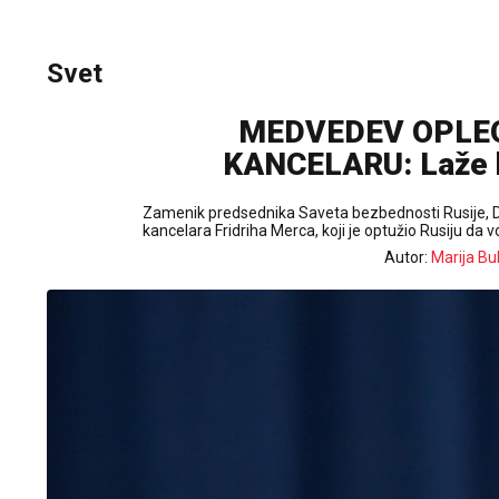
Svet
MEDVEDEV OPLE
KANCELARU: Laže k
Zamenik predsednika Saveta bezbednosti Rusije, 
kancelara Fridriha Merca, koji je optužio Rusiju da v
Autor:
Marija Bul