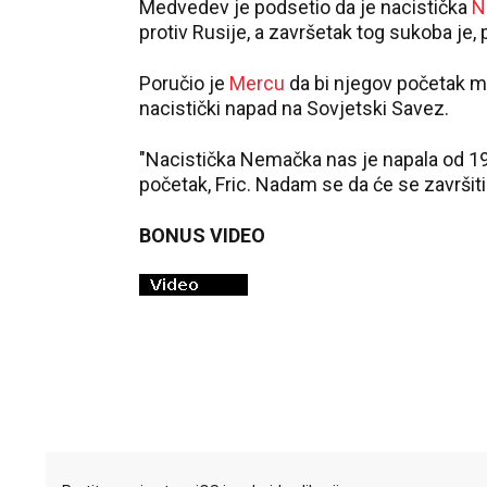
Medvedev je podsetio da je nacistička
N
protiv Rusije, a završetak tog sukoba je
Poručio je
Mercu
da bi njegov početak mog
nacistički napad na Sovjetski Savez.
"Nacistička Nemačka nas je napala od 19
početak, Fric. Nadam se da će se završiti
BONUS VIDEO