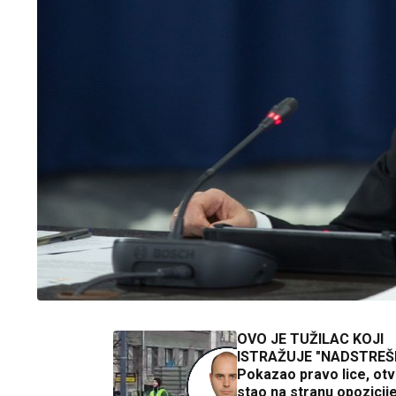
OVO JE TUŽILAC KOJI
ISTRAŽUJE "NADSTREŠ
Pokazao pravo lice, ot
stao na stranu opozicije