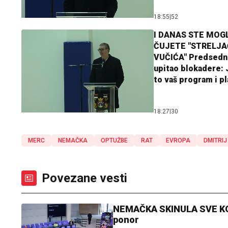
18:55
|
52
I DANAS STE MOGL
ČUJETE "STRELJ
VUČIĆA" Predsedn
upitao blokadere: J
to vaš program i p
18:27
|
30
MERC
NEMAČKA
OPTUŽBE
RAT
EVROPA
DMITRI
Povezane vesti
NEMAČKA SKINULA SVE KOČI
ponor