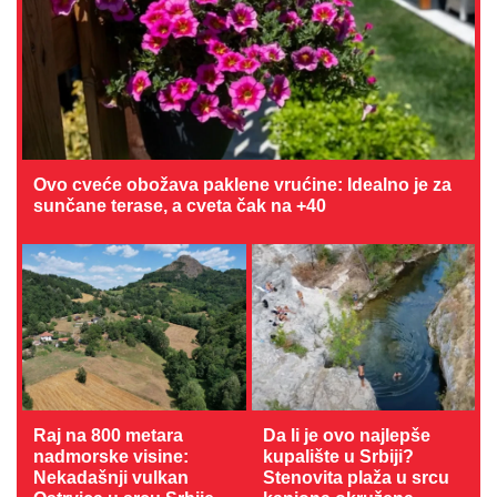
Ovo cveće obožava paklene vrućine: Idealno je za
sunčane terase, a cveta čak na +40
Raj na 800 metara
Da li je ovo najlepše
nadmorske visine:
kupalište u Srbiji?
Nekadašnji vulkan
Stenovita plaža u srcu