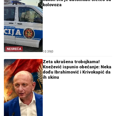
kolovoza
NESREĆA
10:39
|
0
Zeta ukrašena trobojkama!
Knežević ispunio obećanje: Neka
dođu Ibrahimović i Krivokapić da
ih skinu