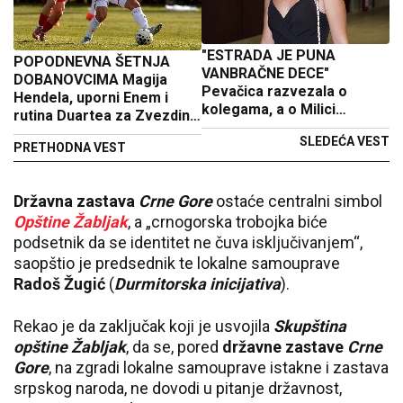
"ESTRADA JE PUNA
POPODNEVNA ŠETNJA
VANBRAČNE DECE"
DOBANOVCIMA Magija
Pevačica razvezala o
Hendela, uporni Enem i
kolegama, a o Milici
rutina Duartea za Zvezdino
Todorović rekla jedno:
četvrtfinale Kupa
SLEDEĆA VEST
"Samo neka se rađaju"
PRETHODNA VEST
Državna zastava
Crne Gore
ostaće centralni simbol
Opštine Žabljak
, a „crnogorska trobojka biće
podsetnik da se identitet ne čuva isključivanjem“,
saopštio je predsednik te lokalne samouprave
Radoš Žugić
(
Durmitorska inicijativa
).
Rekao je da zaključak koji je usvojila
Skupština
opštine Žabljak
, da se, pored
državne zastave
Crne
Gore
, na zgradi lokalne samouprave istakne i zastava
srpskog naroda, ne dovodi u pitanje državnost,