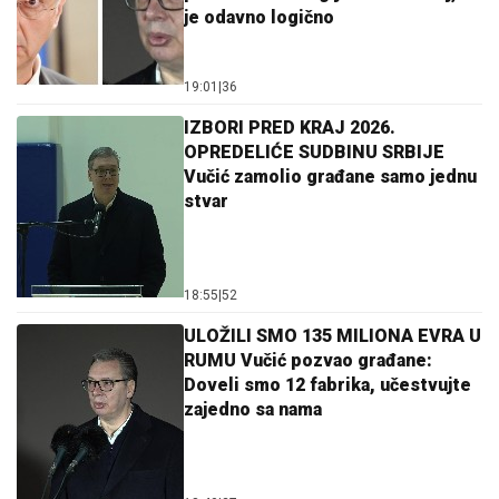
je odavno logično
19:01
|
36
IZBORI PRED KRAJ 2026.
OPREDELIĆE SUDBINU SRBIJE
Vučić zamolio građane samo jednu
stvar
18:55
|
52
ULOŽILI SMO 135 MILIONA EVRA U
RUMU Vučić pozvao građane:
Doveli smo 12 fabrika, učestvujte
zajedno sa nama