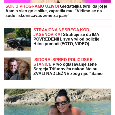
ŠOK U PROGRAMU UŽIVO!
Gledateljka tvrdi da joj je
Asmin slao gole slike, zapretila mu: "Vidimo se na
sudu, iskorišćavaš žene za pare"
JOKIĆ GLEDA U NEVERICI:
Amerikanci ostali zapanjeni, šta to radi
Denver?
STRAVIČNA NESREĆA KOD
JASENOVIKA!
Strahuje se da IMA
POVREĐENIH, sve vrvi od policije i
Hitne pomoći (FOTO, VIDEO)