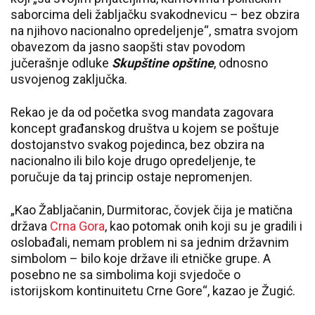
saborcima deli žabljačku svakodnevicu – bez obzira
na njihovo nacionalno opredeljenje“, smatra svojom
obavezom da jasno saopšti stav povodom
jučerašnje odluke
Skupštine opštine
, odnosno
usvojenog zaključka.
Rekao je da od početka svog mandata zagovara
koncept građanskog društva u kojem se poštuje
dostojanstvo svakog pojedinca, bez obzira na
nacionalno ili bilo koje drugo opredeljenje, te
poručuje da taj princip ostaje nepromenjen.
„Kao Žabljačanin, Durmitorac, čovjek čija je matična
država
Crna Gora
, kao potomak onih koji su je gradili i
oslobađali, nemam problem ni sa jednim državnim
simbolom – bilo koje države ili etničke grupe. A
posebno ne sa simbolima koji svjedoče o
istorijskom kontinuitetu Crne Gore“, kazao je Žugić.