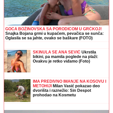
Bujne silikone niko ni ne gleda! Dragana dala preko
15.000 evra, a njen novi nos jedva da postoji na
fotografijama
ISIDORA ISPRED POLICIJSKE
STANICE
Prvo oglašavanje žene
Sergeja Trifunovića nakon što su
ZVALI NADLEŽNE zbog nje: "Samo
zato sam došla"
(FOTO) MINI BELA HALJINA I
IZVAJANE NOGE
Ćerka Goce Tržan
objavila sliku iz provoda, mreže se
usijale