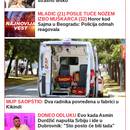
KRVAVA ČITULJA POKRENULA PAKAO U
BALKANSKOM GRADU?!
Opsadno stanje na
ulicama, MECI LETE NA SVE STRANE: Drama počela
ubistvom na sastanku zbog duga Zviceru, onda je
usledio HAOS (FOTO)
IMA PREDIVNO IMANJE NA KOSOVU I
METOHIJI
Milan Vasić pokazao deo
dvorišta i raznežio: Sin Despot
prohodao na Kosmetu
TAMARA ĐURIĆ DAJE 560.000 EVRA
KAO JEMSTVO ZA BIVŠEG MUŽA
Želi
da se brani sa slobode: "Verujem da bi
i on to uradio za mene", ovo su svi
detalji