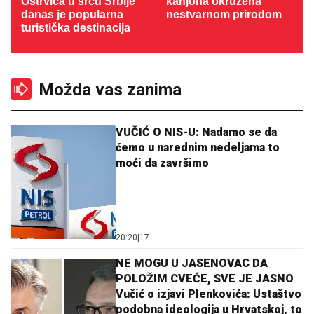
Ostrvica u srcu Srbije
kanjona okružena
danas je popularna
nestvarnom prirodom
turistička destinacija
Možda vas zanima
VUČIĆ O NIS-U: Nadamo se da
ćemo u narednim nedeljama to
moći da završimo
20:20
|
17
NE MOGU U JASENOVAC DA
POLOŽIM CVEĆE, SVE JE JASNO
Vučić o izjavi Plenkovića: Ustaštvo
podobna ideologija u Hrvatskoj, to