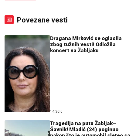
Povezane vesti
Dragana Mirković se oglasila
zbog tužnih vesti! Odložila
koncert na Žabljaku
14:30
|
0
Tragedija na putu Žabljak–
Šavnik! Mladić (24) poginuo
nakon što je automobil sleteo sa