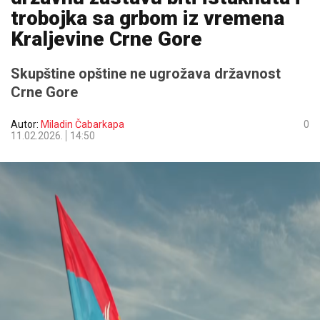
trobojka sa grbom iz vremena
Kraljevine Crne Gore
Skupštine opštine ne ugrožava državnost
Crne Gore
Autor:
Miladin Čabarkapa
0
11.02.2026.
14:50