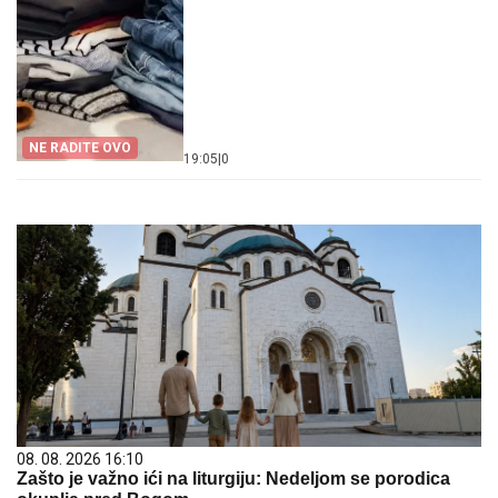
NE RADITE OVO
19:05
|
0
08. 08. 2026 16:10
Zašto je važno ići na liturgiju: Nedeljom se porodica