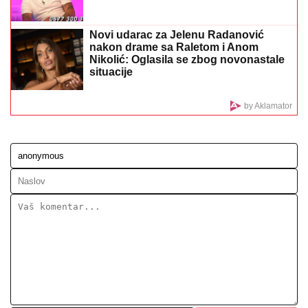
"Niko ga nije primetio" Drama u vazdušnom prostoru
Bugarske: Rumuni čuli čudan zvuk, usledio haos!
Paparaco: Uhvatili smo trudnu Anitu
Stanojlović i Luku Vujovića!
RAZLIKA U KVALITETU JE
OGROMNA:
Kolčester se pripremao za
ovo, ali "sveci" su preveliki izazov