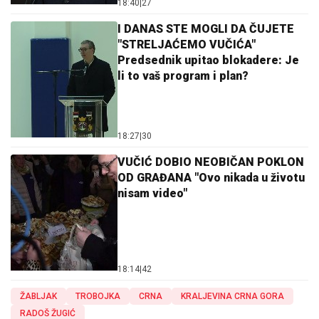
18:40
|
27
I DANAS STE MOGLI DA ČUJETE
"STRELJAĆEMO VUČIĆA"
Predsednik upitao blokadere: Je
li to vaš program i plan?
18:27
|
30
VUČIĆ DOBIO NEOBIČAN POKLON
OD GRAĐANA "Ovo nikada u životu
nisam video"
18:14
|
42
ŽABLJAK
TROBOJKA
CRNA
KRALJEVINA CRNA GORA
RADOŠ ŽUGIĆ