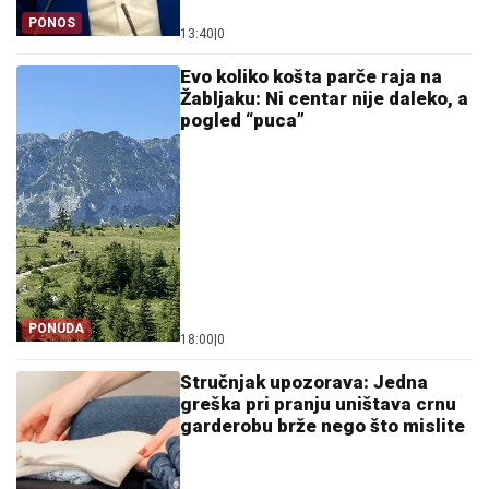
PONOS
13:40
|
0
Evo koliko košta parče raja na
Žabljaku: Ni centar nije daleko, a
pogled “puca”
PONUDA
18:00
|
0
Stručnjak upozorava: Jedna
greška pri pranju uništava crnu
garderobu brže nego što mislite