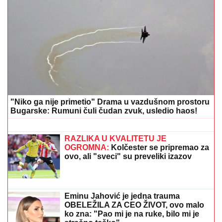
GOCA BOŽINOVSKA SA PORODICOM U GRČKOJ!
Snajka Bojana grmi u kupaćem, pevačica se sunča:
Oglasila se sa jahte, ovako se baškare (FOTO)
MINA VRBAŠKI POKAZALA
VERENIČKI PRSTEN
Progovorila o
svadbi sa Viktorom i Eliti 10: "Tražimo
stan, njegovi su me prihvatili" (Video)
SKINULA SE ANA SEVIĆ
Ukrstila
bikini, pa mamila poglede na plaži:
Ovakvu je retko viđamo (Foto)