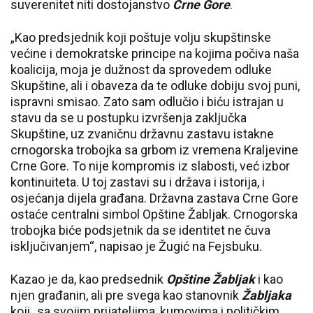
suverenitet niti dostojanstvo
Crne Gore
.
„Kao predsjednik koji poštuje volju skupštinske
većine i demokratske principe na kojima počiva naša
koalicija, moja je dužnost da sprovedem odluke
Skupštine, ali i obaveza da te odluke dobiju svoj puni,
ispravni smisao. Zato sam odlučio i biću istrajan u
stavu da se u postupku izvršenja zaključka
Skupštine, uz zvaničnu državnu zastavu istakne
crnogorska trobojka sa grbom iz vremena Kraljevine
Crne Gore. To nije kompromis iz slabosti, već izbor
kontinuiteta. U toj zastavi su i država i istorija, i
osjećanja dijela građana. Državna zastava Crne Gore
ostaće centralni simbol Opštine Žabljak. Crnogorska
trobojka biće podsjetnik da se identitet ne čuva
isključivanjem“, napisao je Žugić na Fejsbuku.
Kazao je da, kao predsednik
Opštine Žabljak
i kao
njen građanin, ali pre svega kao stanovnik
Žabljaka
koji „sa svojim prijateljima, kumovima i političkim