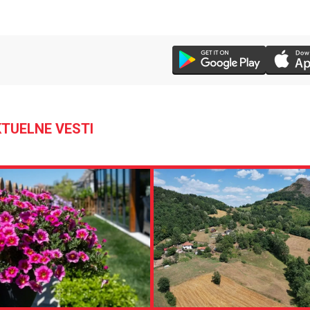
TUELNE VESTI
38 °C
Loznica