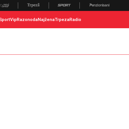
Sport
Vip
Razonoda
Najžena
Trpeza
Radio