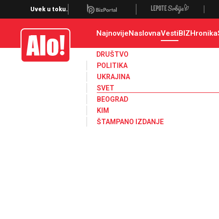
Svet, Ruske vesti, Planeta, Region
Uvek u toku.
Najnovije
Naslovna
Vesti
BIZ
Hronika
Alo
DRUŠTVO
POLITIKA
UKRAJINA
SVET
BEOGRAD
KIM
ŠTAMPANO IZDANJE