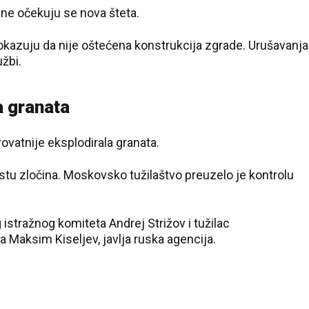
 ne očekuju se nova šteta.
pokazuju da nije oštećena konstrukcija zgrade. Urušavanja
užbi.
a granata
rovatnije eksplodirala granata.
mestu zločina. Moskovsko tužilaštvo preuzelo je kontrolu
istražnog komiteta Andrej Strižov i tužilac
Maksim Kiseljev, javlja ruska agencija.