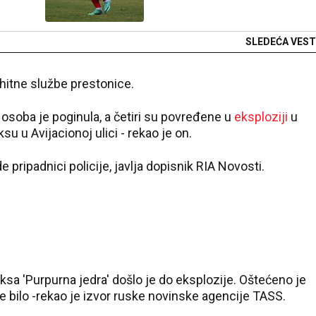
SLEDEĆA VEST
hitne službe prestonice.
osoba je poginula, a četiri su povređene u
eksploziji
u
u Avijacionoj ulici - rekao je on.
 pripadnici policije, javlja dopisnik RIA Novosti.
sa 'Purpurna jedra' došlo je do eksplozije. Oštećeno je
je bilo -rekao je izvor ruske novinske agencije TASS.