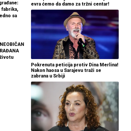
građane:
evra ćemo da damo za tržni centar!
 fabrika,
jedno sa
 NEOBIČAN
GRAĐANA
životu
Pokrenuta peticija protiv Dina Merlina!
Nakon haosa u Sarajevu traži se
zabrana u Srbiji