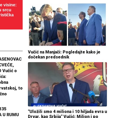
 visine:
u srcu
ristička
Vučić na Manjači: Pogledajte kako je
dočekan predsednik
JASENOVAC
CVEĆE,
 Vučić o
ića:
obna
rvatskoj, to
ično
135
"Uložili smo 4 miliona i 10 hiljada evra u
A U RUMU
Drvar, kao Srbija" Vučić: Milion i po