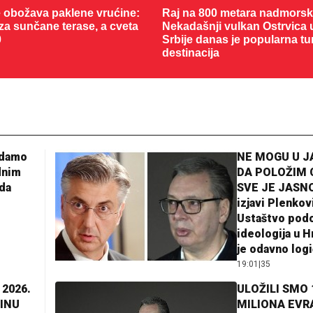
 obožava paklene vrućine:
Raj na 800 metara nadmorske
 za sunčane terase, a cveta
Nekadašnji vulkan Ostrvica 
0
Srbije danas je popularna tu
destinacija
adamo
NE MOGU U 
dnim
DA POLOŽIM 
da
SVE JE JASNO
izjavi Plenkov
Ustaštvo pod
ideologija u H
je odavno log
19:01
|
35
 2026.
ULOŽILI SMO 
INU
MILIONA EVR