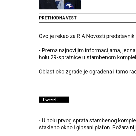
PRETHODNA VEST
Ovo je rekao za RIA Novosti predstavnik 
- Prema najnovijim informacijama, jedna 
holu 29-spratnice u stambenom kompleksu 
Oblast oko zgrade je ograđena i tamo rade
- U holu prvog sprata stambenog komplek
stakleno okno i gipsani plafon. Požara ni