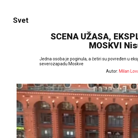
Svet
SCENA UŽASA, EKSP
MOSKVI Nisu
Jedna osoba je poginula, a četiri su povređen u e
severozapadu Moskve
Autor:
Milan Lov