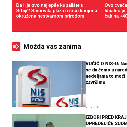
Da li je ovo najlepše kupalište u
Ovo cveće
Srbiji? Stenovita plaža u srcu kanjona
Idealno je
okružena nestvarnom prirodom
čak na +4
Možda vas zanima
VUČIĆ O NIS-U: N
se da ćemo u nare
nedeljama to moći 
završimo
20:20
|
16
IZBORI PRED KRAJ
OPREDELIĆE SUDB