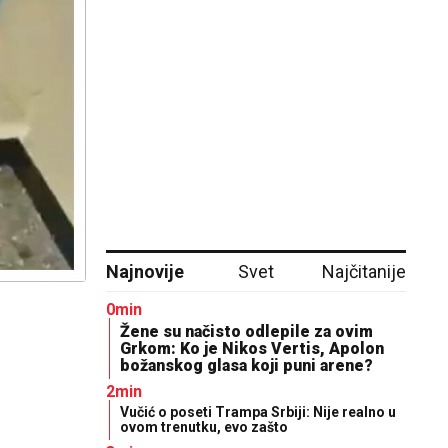
Najnovije
Svet
Najčitanije
0min
Žene su načisto odlepile za ovim
Grkom: Ko je Nikos Vertis, Apolon
božanskog glasa koji puni arene?
2min
Vučić o poseti Trampa Srbiji: Nije realno u
ovom trenutku, evo zašto