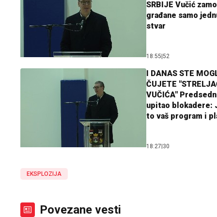
SRBIJE Vučić zamo
građane samo jedn
stvar
18:55
|
52
I DANAS STE MOGL
ČUJETE "STRELJ
VUČIĆA" Predsedn
upitao blokadere: J
to vaš program i p
18:27
|
30
EKSPLOZIJA
Povezane vesti