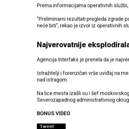
Prema informacijama operativnih službi,
"Preliminarni rezultati pregleda zgrade 
neće biti", rekao je izvor iz operativnih sl
Najverovatnije eksplodiral
Agencija Interfaks je prenela da je najve
Istražitelji i forenzičari vrše uviđaj na 
nad istragom.
Na lice mesta izašli su i šef moskovskog 
Severozapadnog administrativnog okruga 
BONUS VIDEO