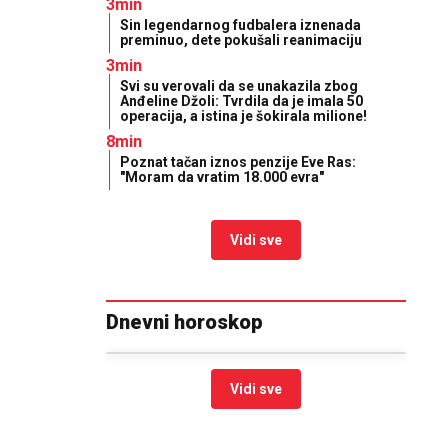
3min
Sin legendarnog fudbalera iznenada
preminuo, dete pokušali reanimaciju
3min
Svi su verovali da se unakazila zbog
Anđeline Džoli: Tvrdila da je imala 50
operacija, a istina je šokirala milione!
8min
Poznat tačan iznos penzije Eve Ras:
"Moram da vratim 18.000 evra"
Vidi sve
Dnevni horoskop
Vidi sve