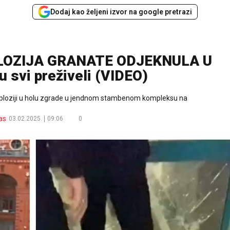
Dodaj kao željeni izvor na google pretrazi
LOZIJA GRANATE ODJEKNULA U
 svi preživeli (VIDEO)
ksploziji u holu zgrade u jendnom stambenom kompleksu na
as
03.02.2025.
09:06
0