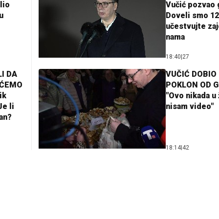
lio
Vučić pozvao 
u
Doveli smo 12
učestvujte za
nama
18:40
|
27
I DA
VUČIĆ DOBIO
AĆEMO
POKLON OD 
ik
"Ovo nikada u 
e li
nisam video"
lan?
18:14
|
42