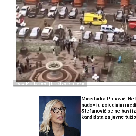
Foto: Printscreen | Društvene mreže
Ministarka Popović: Net
nadovi u pojedinim medi
Stefanović se ne bavi 
kandidata za javne tuži