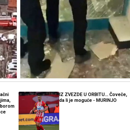
ačni
IZ ZVEZDE U ORBITU... Čoveče,
jima,
da li je moguće - MURINJO
izborom
oce