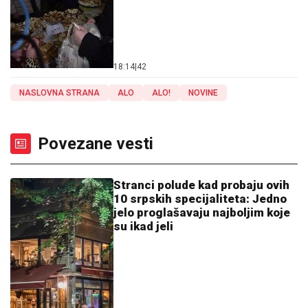
18:14
|
42
NASLOVNA STRANA
ALO
ALO!
NOVINE
Povezane vesti
Stranci polude kad probaju ovih
10 srpskih specijaliteta: Jedno
jelo proglašavaju najboljim koje
su ikad jeli