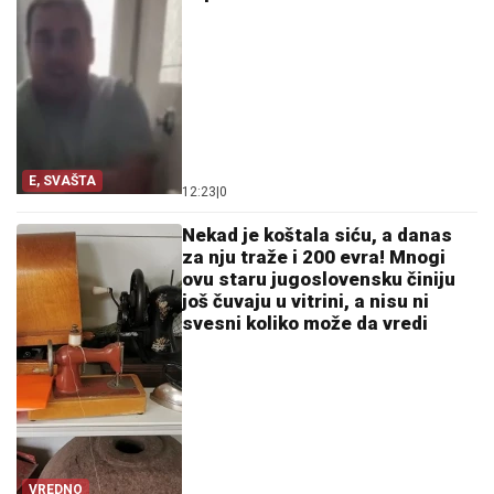
E, SVAŠTA
12:23
|
0
Nekad je koštala siću, a danas
za nju traže i 200 evra! Mnogi
ovu staru jugoslovensku činiju
još čuvaju u vitrini, a nisu ni
svesni koliko može da vredi
VREDNO