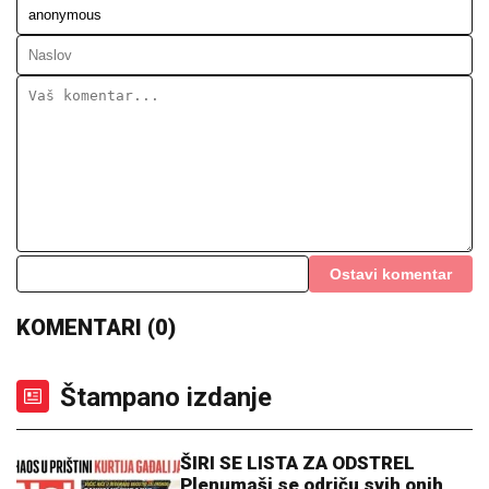
posvećen otac
Paparaco: Uhvatili smo trudnu Anitu
Stanojlović i Luku Vujovića!
"POVRATAK KORENIMA"
Ana Divac pokazala rodni
kraj, a evo u kakvom luksuzu u Americi se baškari sa
Vladom! Jedna stvar je BAŠ PRIVUKLA PAŽNJU
(FOTO)
TAMARA ĐURIĆ DAJE 560.000 EVRA
KAO JEMSTVO ZA BIVŠEG MUŽA
Želi