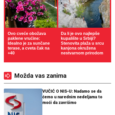
Ovo cveće obožava
Da li je ovo najlepše
paklene vrućine:
kupalište u Srbiji?
Idealno je za sunčane
Stenovita plaža u srcu
terase, a cveta čak na
kanjona okružena
+40
nestvarnom prirodom
Možda vas zanima
VUČIĆ O NIS-U: Nadamo se da
ćemo u narednim nedeljama to
moći da završimo