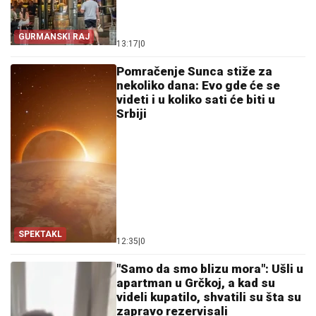
GURMANSKI RAJ
13:17
|
0
Pomračenje Sunca stiže za
nekoliko dana: Evo gde će se
videti i u koliko sati će biti u
Srbiji
SPEKTAKL
12:35
|
0
"Samo da smo blizu mora": Ušli u
apartman u Grčkoj, a kad su
videli kupatilo, shvatili su šta su
zapravo rezervisali