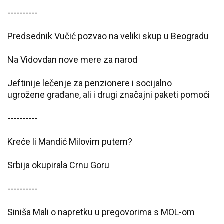
----------
Predsednik Vučić pozvao na veliki skup u Beogradu
N
a Vidovdan nove mere za narod
Jeftinije lečenje za p
enzione
re
i socijalno
ugrožen
e
građa
ne
,
ali i drugi značajni paketi pomoći
----------
Kreće li
Mandić Milovim putem
?
Srbija okupirala Crnu Goru
----------
Siniša Mali o napretku u pregovorima s MOL-om