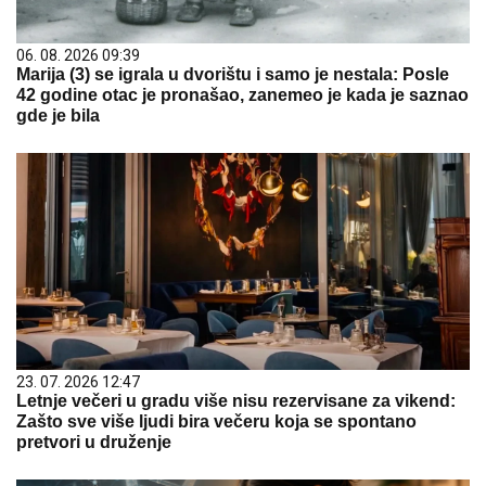
06. 08. 2026 09:39
Marija (3) se igrala u dvorištu i samo je nestala: Posle
42 godine otac je pronašao, zanemeo je kada je saznao
gde je bila
23. 07. 2026 12:47
Letnje večeri u gradu više nisu rezervisane za vikend:
Zašto sve više ljudi bira večeru koja se spontano
pretvori u druženje