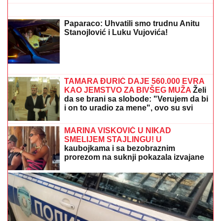
OBJAVILA SVOJ INTIMNI SNIMAK
Pevačica opet šokira, slika stopala u
KESAMA: "Mažem ovčiju mast"
(FOTO) AUTO ZGUŽVAN KAO LIMENKA, TOČAK
ODLETEO!
Prve slike užasa kod Jasenovika:
Dramatični prizori sa lica mesta, sumnja se da ima
povređenih
ORBAN POSETIO TRUBAČKU
LEGENDU
Mađarski političar uživa na
Saboru trubača u Guči: Pozdravio se
sa muzičarima i jeo svadbarski kupus