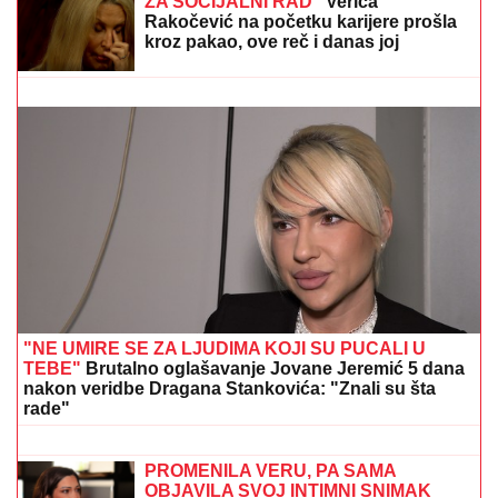
JOŠ JEDNA DETONACIJA U BEOGRADU!
Rakovica
se zatresla usred noći: Na licu mesta krater, policija
traga za počiniocem
"HTEO JE DA NAS PRIJAVI CENTRU
ZA SOCIJALNI RAD"
Verica
Rakočević na početku karijere prošla
kroz pakao, ove reč i danas joj
odzvanjaju u ušima: "Oduzeće vam
decu"
KRVAVI OBRAČUN NA DORĆOLU:
Mladić upucan u stomak, drugovi ga
dovezli u bolnicu, na ovo se sumnja