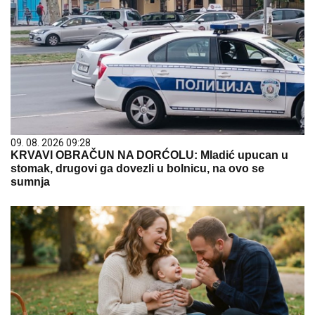
09. 08. 2026 09:28
KRVAVI OBRAČUN NA DORĆOLU: Mladić upucan u
stomak, drugovi ga dovezli u bolnicu, na ovo se
sumnja