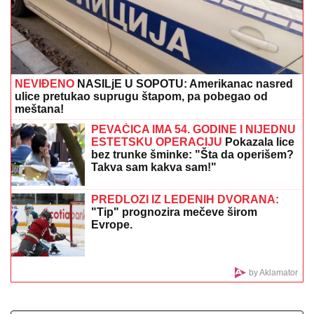
DŽEJEVA NAJVEĆA LJUBAV DANAS
PROSLAVLJA ROĐENDAN
Evo kako
Andrijana sada izgleda: Nije u
kontaktu sa njegovim ćerkama, a
jedan detalj svi komentarišu
AMERIKANCI ZAPOČELI EVAKUACIJU:
Doneta hitna
odluka
ŽENA MARKA JANKETIĆA U
KUPAĆEM!
Glumac objavio slike sa
letovanja, razmenjuju nežnosti na
plaži: On bez majice, pokazao koliko je