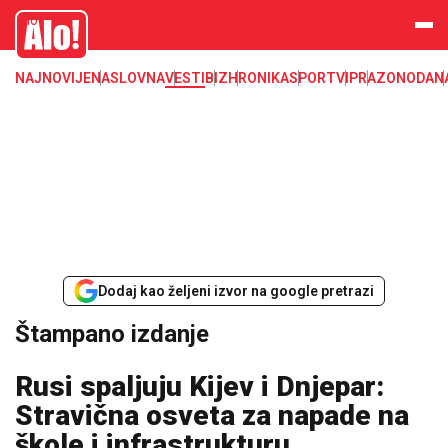
Štampano izdanje, Dnevne novine Alo!
Alo
NAJNOVIJE
NASLOVNA
VESTI
BIZ
HRONIKA
SPORT
VIP
RAZONODA
N
Dodaj kao željeni izvor na google pretrazi
Štampano izdanje
Rusi spaljuju Kijev i Dnjepar:
Stravična osveta za napade na
škole i infrastrukturu