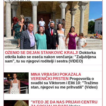
OŽENIO SE DEJAN STANKOVIĆ KRALJ!
Doktorka
otkrila kako se oseća nakon venčanja: "Zaljubljena
sam", tu su njegovi roditelji i sestra (VIDEO)
(FOTO) SVI GLEDAJU U SARU JO!
Pevačica i Aleksa Bjelogrlić ne skidaju
osmeh sa lica, a ona jednim potezom
OČARALA SVE
MINA VRBAŠKI POKAZALA
VERENIČKI PRSTEN
Progovorila o
svadbi sa Viktorom i Eliti 10: "Tražimo
stan, njegovi su me prihvatili" (Video)