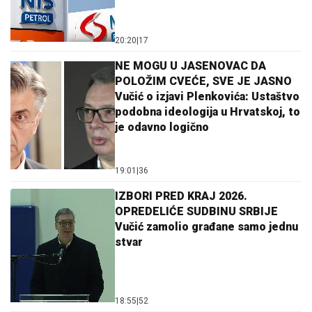
20:20
|
17
NE MOGU U JASENOVAC DA
POLOŽIM CVEĆE, SVE JE JASNO
Vučić o izjavi Plenkovića: Ustaštvo
podobna ideologija u Hrvatskoj, to
je odavno logično
19:01
|
36
IZBORI PRED KRAJ 2026.
OPREDELIĆE SUDBINU SRBIJE
Vučić zamolio građane samo jednu
stvar
18:55
|
52