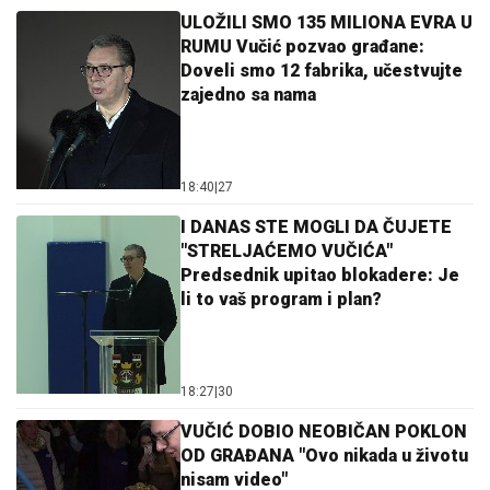
ULOŽILI SMO 135 MILIONA EVRA U
RUMU Vučić pozvao građane:
Doveli smo 12 fabrika, učestvujte
zajedno sa nama
18:40
|
27
I DANAS STE MOGLI DA ČUJETE
"STRELJAĆEMO VUČIĆA"
Predsednik upitao blokadere: Je
li to vaš program i plan?
18:27
|
30
VUČIĆ DOBIO NEOBIČAN POKLON
OD GRAĐANA "Ovo nikada u životu
nisam video"