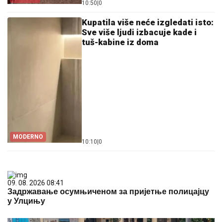
10:50
|
0
Kupatila više neće izgledati isto:
Sve više ljudi izbacuje kade i
tuš-kabine iz doma
MODERNO
10:10
|
0
09. 08. 2026 08:41
Задржавање осумњиченом за пријетње полицајцу
у Улцињу