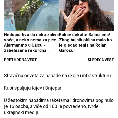
Nedopustivo da neko zaliva
Kakav dekolte Salma ima!
voće, a neko nema za piće:
Zbog bujnih oblina malo ko
Alarmantno u Užicu -
je gledao tenis na Rolan
zabeležena rekordna
Garosu!
potrošnja vode
PRETHODNA VEST
SLEDEĆA VEST
Stravična osveta za napade na škole i infrastrukturu
Rusi
spaljuju
Kijev i Dnjepar
U žestokim napadima raketama i
dronovima
p
oginulo
je 16 osoba
,
a više od 100 je povređeno, tvrde
ukrajinski mediji