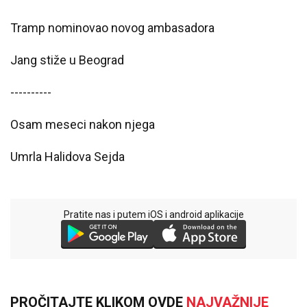
Tramp
nominovao
novog ambasadora
Jang stiže u Beograd
----------
Osam meseci nakon njega
Umrla
Halidova
Sejda
Pratite nas i putem iOS i android aplikacije
PROČITAJTE KLIKOM OVDE
NAJVAŽNIJE