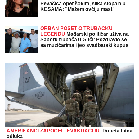
"NE UMIRE SE ZA LJUDIMA KOJI SU PUCALI U
TEBE"
Brutalno oglašavanje Jovane Jeremić 5 dana
nakon veridbe Dragana Stankovića: "Znali su šta
rade"
"ŽELIM BEBU"
Jelena Gavrilović
progovorila o svadbi i renoviranju
kuće: "Išla sam roditeljima da kažem
da odustajem"
PROMENILA VERU, PA SAMA