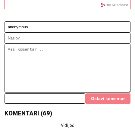
PRIZOR KOJI SLAMA SRCE:
Ženka
delfina četvrti put izgubila mladunče, a
ono što radi danima rasplakalo je svet
(VIDEO)
(FOTO) UHVATILI SMO NEMANJU
STEVANOVIĆA NA PLAŽI U CRNOJ
GORI
Za mesec dana se bez oklevanja
odselio iz Beograda, a evo kako sada
živi sa suprugom i ćerkom
"Mesi je kao Pikaso": Leo zaboravio na Mundijal i
nastavio da pruža magiju (VIDEO)