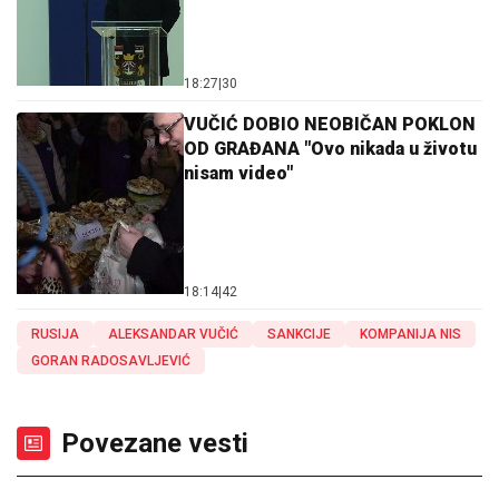
18:27
|
30
VUČIĆ DOBIO NEOBIČAN POKLON
OD GRAĐANA "Ovo nikada u životu
nisam video"
18:14
|
42
RUSIJA
ALEKSANDAR VUČIĆ
SANKCIJE
KOMPANIJA NIS
GORAN RADOSAVLJEVIĆ
Povezane vesti