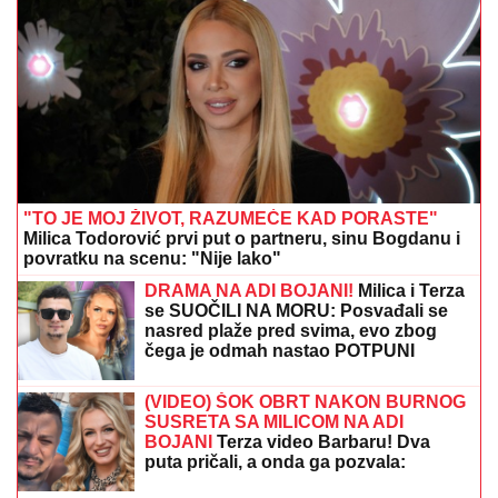
ŽELIM DA UMREM"
Voditeljka o
najvećoj intimi: "Doktori su odmah
zakazali operaciju kad su shvatili
stanje stvari", ovo je samo jednom
pričala
Taki Marinković U DRUŠTVU
MISTERIOZNE PLAVUŠE dok javnost
bruji o Maji i HAOSU sa Asminom - kao
da ne daje "ni pet para" za nju!
SKANDAL U ISTANBULU!
Emina Jahović pokradena
za 50.000 EVRA: Nasela na prevaru devojke iz Crne
Gore