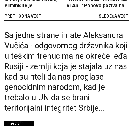
eliminišite je
VLAST: Ponovo poziva na
hapšenje Vučića! (VIDEO)
PRETHODNA VEST
SLEDEĆA VEST
Sa jedne strane imate Aleksandra
Vučića - odgovornog državnika koji
u teškim trenucima ne okreće leđa
Rusiji - zemlji koja je stajala uz nas
kad su hteli da nas proglase
genocidnim narodom, kad je
trebalo u UN da se brani
teritorijalni integritet Srbije...