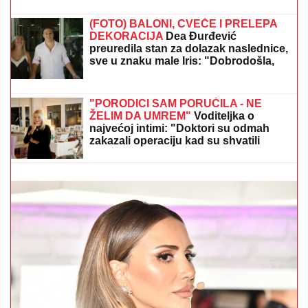
SUSRET na ulici (FOTO)
Završio pod točkovima, ostao na
mestu mrtav: Jeziva nesreća u
Zemunu
SLAVLJE U DOMU MARIJE KILIBARDE
Objavila sliku
ćerkice i naslednice Anđelke Prpić: Senja i Čarna se
drže za ruke, da se istopiš
"MENI JE OLUJA BILA ODMOR"
Tompsonova sramna izjava o vojnoj
operaciji - evo šta je pričao pre tri