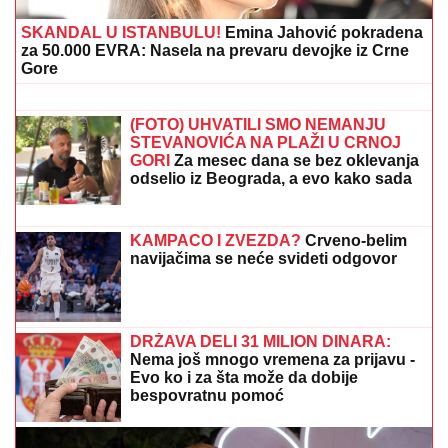
decenije: "PUŠKU IZ RATA čuvam kao
suvenir"
(FOTO) BALONI, CVEĆE I PRELEPA
DEKORACIJA
Dea Đurđević
preuredila stan za dolazak naslednice,
sve u znaku male Iris: "Dobrodošla,
ljubavi"
"STEFANI MI BRANI DA VIDIM DETE"
Haos na
crnogorskom primorju! Terza i Munjez oči u oči, on
progovorio o tužbama: "Pretila mi je, pokazao sam joj
dokaze" (VIDEO)
"PORODICI SAM PORUČILA - NE