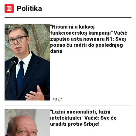
KAMPACO I ZVEZDA?
Crveno-belim
navijačima se neće svideti odgovor
DRŽAVA DELI 31 MILION DINARA:
Nema još mnogo vremena za prijavu -
Evo ko i za šta može da dobije
bespovratnu pomoć
"TO JE MOJ ŽIVOT, RAZUMEĆE KAD PORASTE"
Milica Todorović prvi put o partneru, sinu Bogdanu i