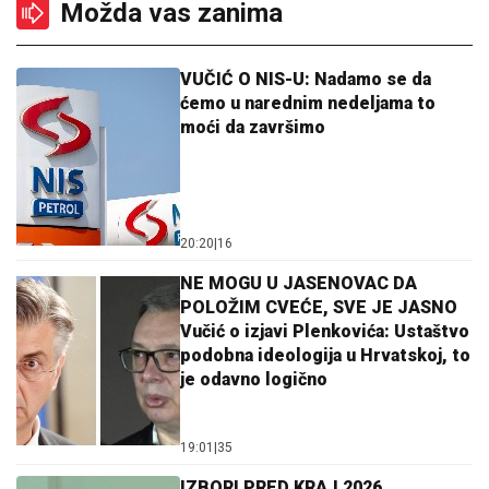
Možda vas zanima
VUČIĆ O NIS-U: Nadamo se da
ćemo u narednim nedeljama to
moći da završimo
20:20
|
16
NE MOGU U JASENOVAC DA
POLOŽIM CVEĆE, SVE JE JASNO
Vučić o izjavi Plenkovića: Ustaštvo
podobna ideologija u Hrvatskoj, to
je odavno logično
19:01
|
35
IZBORI PRED KRAJ 2026.