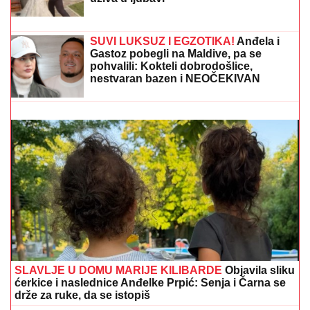
Zbog ove pevačice se NAŠ PEVAČ
RAZVEO: Prvu ženu varao, pa je
ostavio, a sada se ponovo oženio i
uživa u ljubavi
Žena Mikija Đuričića se bavi OZBILJNIM POSLOM
Angelina radi na dva mesta i ne eksponira se javno:
"Jako je sposobna"
SUVI LUKSUZ I EGZOTIKA!
Anđela i
Gastoz pobegli na Maldive, pa se
pohvalili: Kokteli dobrodošlice,
nestvaran bazen i NEOČEKIVAN