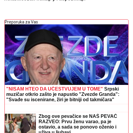
Preporuka za Vas
"NISAM HTEO DA UČESTVUJEM U TOME"
Srpski
muzičar otkrio zašto je napustio "Zvezde Granda":
"Svađe su iscenirane, žiri je bitniji od takmičara"
POŠAST BIBLIJSKIH RAZMERA
PREKRILA RUSIJU!
Nebo se zacrnelo,
snimcak ledi krv u žilama