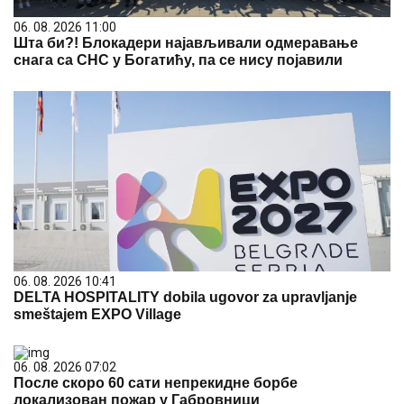
06. 08. 2026 11:00
Шта би?! Блокадери најављивали одмеравање
снага са СНС у Богатићу, па се нису појавили
06. 08. 2026 10:41
DELTA HOSPITALITY dobila ugovor za upravljanje
smeštajem EXPO Village
06. 08. 2026 07:02
После скоро 60 сати непрекидне борбе
локализован пожар у Габровници