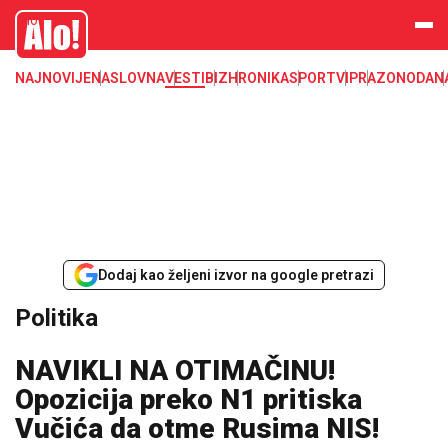
Alo
NAJNOVIJE
NASLOVNA
VESTI
BIZ
HRONIKA
SPORT
VIP
RAZONODA
N
Dodaj kao željeni izvor na google pretrazi
Politika
NAVIKLI NA OTIMAČINU!
Opozicija preko N1 pritiska
Vučića da otme Rusima NIS!