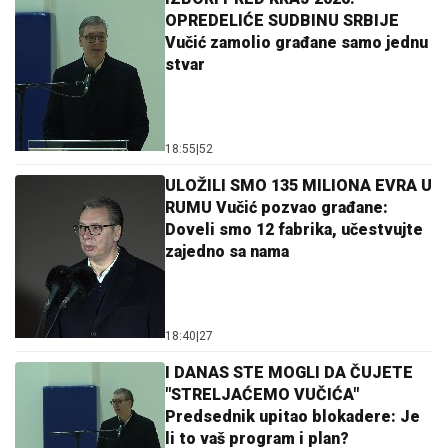
OPREDELIĆE SUDBINU SRBIJE
Vučić zamolio građane samo jednu
stvar
18:55
|
52
ULOŽILI SMO 135 MILIONA EVRA U
RUMU Vučić pozvao građane:
Doveli smo 12 fabrika, učestvujte
zajedno sa nama
18:40
|
27
I DANAS STE MOGLI DA ČUJETE
"STRELJAĆEMO VUČIĆA"
Predsednik upitao blokadere: Je
li to vaš program i plan?