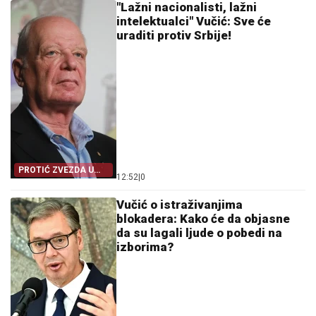
"Lažni nacionalisti, lažni
intelektualci" Vučić: Sve će
uraditi protiv Srbije!
PROTIĆ ZVEZDA U
12:52
|
0
HRVATSKOJ
Vučić o istraživanjima
blokadera: Kako će da objasne
da su lagali ljude o pobedi na
izborima?