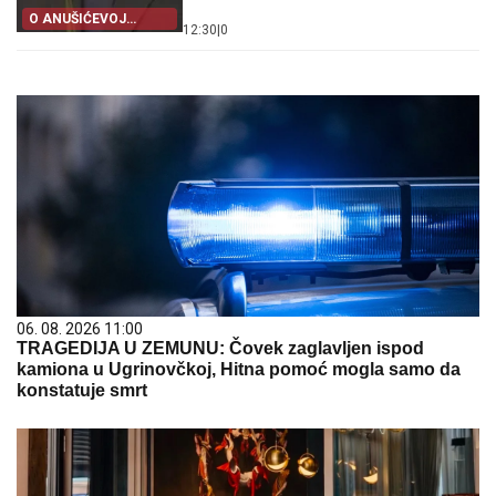
O ANUŠIĆEVOJ
12:30
|
0
IZJAVI
06. 08. 2026 11:00
TRAGEDIJA U ZEMUNU: Čovek zaglavljen ispod
kamiona u Ugrinovčkoj, Hitna pomoć mogla samo da
konstatuje smrt