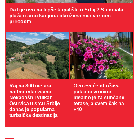
Da li je ovo najlepše kupalište u Srbiji? Stenovita
plaža u srcu kanjona okružena nestvarnom
prirodom
Raj na 800 metara
Ovo cveće obožava
nadmorske visine:
paklene vrućine:
Nekadašnji vulkan
Idealno je za sunčane
Ostrvica u srcu Srbije
terase, a cveta čak na
danas je popularna
+40
turistička destinacija