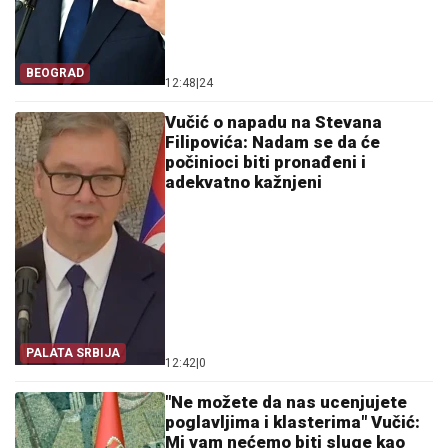
BEOGRAD
12:48
|
24
Vučić o napadu na Stevana
Filipovića: Nadam se da će
počinioci biti pronađeni i
adekvatno kažnjeni
PALATA SRBIJA
12:42
|
0
"Ne možete da nas ucenjujete
poglavljima i klasterima" Vučić:
Mi vam nećemo biti sluge kao