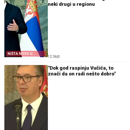
neki drugi u regionu
NIŠTA NOVO U
12:36
|
0
HRVATSKOJ
"Dok god raspinju Vučića, to
znači da on radi nešto dobro"