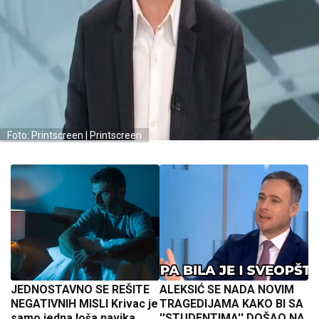
Foto: Printscreen | Printscreen
JEDNOSTAVNO SE REŠITE
ALEKSIĆ SE NADA NOVIM
NEGATIVNIH MISLI Krivac je
TRAGEDIJAMA KAKO BI SA
samo jedna loša navika,
''STUDENTIMA'' DOŠAO NA