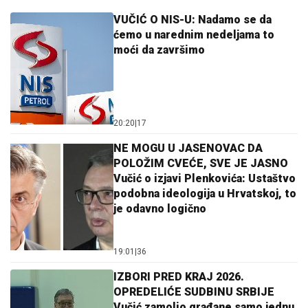
VUČIĆ O NIS-U: Nadamo se da
ćemo u narednim nedeljama to
moći da završimo
20:20
|
17
NE MOGU U JASENOVAC DA
POLOŽIM CVEĆE, SVE JE JASNO
Vučić o izjavi Plenkovića: Ustaštvo
podobna ideologija u Hrvatskoj, to
je odavno logično
19:01
|
36
IZBORI PRED KRAJ 2026.
OPREDELIĆE SUDBINU SRBIJE
Vučić zamolio građane samo jednu