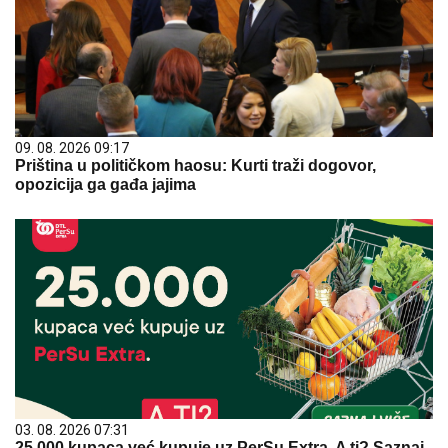
09. 08. 2026 09:17
Priština u političkom haosu: Kurti traži dogovor,
opozicija ga gađa jajima
03. 08. 2026 07:31
25.000 kupaca već kupuje uz PerSu Extra. A ti? Saznaj