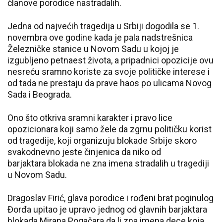
članove porodice nastradalih.
Jedna od najvećih tragedija u Srbiji dogodila se 1.
novembra ove godine kada je pala nadstrešnica
Železničke stanice u Novom Sadu u kojoj je
izgubljeno petnaest života, a pripadnici opozicije ovu
nesreću sramno koriste za svoje političke interese i
od tada ne prestaju da prave haos po ulicama Novog
Sada i Beograda.
Ono što otkriva sramni karakter i pravo lice
opozicionara koji samo žele da zgrnu političku korist
od tragedije, koji organizuju blokade Srbije skoro
svakodnevno jeste činjenica da niko od
barjaktara blokada ne zna imena stradalih u tragediji
u Novom Sadu.
Dragoslav Firić, glava porodice i rođeni brat poginulog
Đorđa upitao je upravo jednog od glavnih barjaktara
blokada Mirana Pogačara da li zna imena dece koja