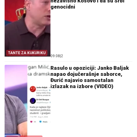
nezavisno Kosovo i da su Srbi
genocidni
TANTE ZA KUKURIKU
09:08
|
2
Rasulo u opoziciji: Janko Baljak
napao dojučerašnje saborce,
Đurić najavio samostalan
izlazak na izbore (VIDEO)