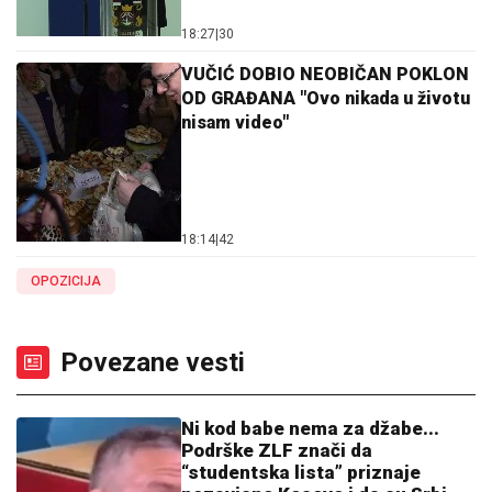
18:27
|
30
VUČIĆ DOBIO NEOBIČAN POKLON
OD GRAĐANA "Ovo nikada u životu
nisam video"
18:14
|
42
OPOZICIJA
Povezane vesti
Ni kod babe nema za džabe...
Podrške ZLF znači da
“studentska lista” priznaje