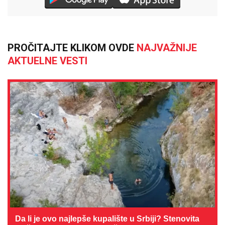
PROČITAJTE KLIKOM OVDE
NAJVAŽNIJE
AKTUELNE VESTI
Da li je ovo najlepše kupalište u Srbiji? Stenovita