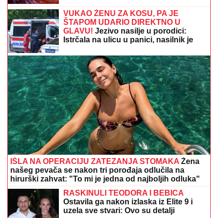
VUKAO ŽENU ZA KOSU, PA JE
ŠTAPOM UDARIO DIREKTNO U
GLAVU!
Jezivo nasilje u porodici:
Istrčala na ulicu u panici, nasilnik je
stigao, prolaznici sprečili katastrofu
IŠLA NA OPERACIJU ZATEZANJA STOMAKA
Žena
našeg pevača se nakon tri porođaja odlučila na
hirurški zahvat: "To mi je jedna od najboljih odluka"
RASKINULI TEODORA I BEBICA
Ostavila ga nakon izlaska iz Elite 9 i
uzela sve stvari: Ovo su detalji