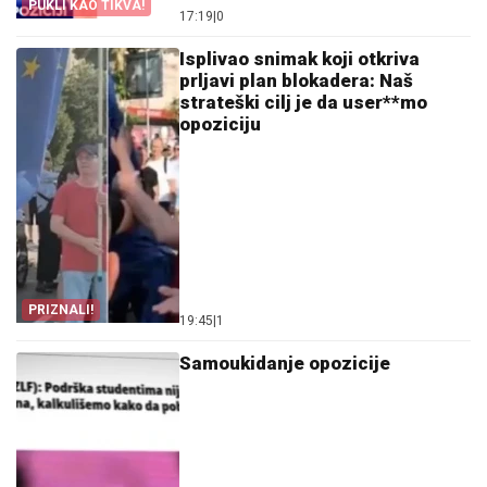
PUKLI KAO TIKVA!
17:19
|
0
Isplivao snimak koji otkriva
prljavi plan blokadera: Naš
strateški cilj je da user**mo
opoziciju
PRIZNALI!
19:45
|
1
Samoukidanje opozicije