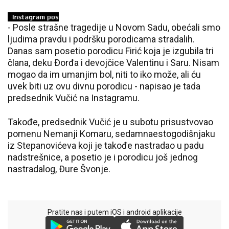
- Posle strašne tragedije u Novom Sadu, obećali smo
ljudima pravdu i podršku porodicama stradalih.
Danas sam posetio porodicu Firić koja je izgubila tri
člana, deku Ðorđa i devojčice Valentinu i Saru. Nisam
mogao da im umanjim bol, niti to iko može, ali ću
uvek biti uz ovu divnu porodicu - napisao je tada
predsednik Vučić na Instagramu.
Takođe, predsednik Vučić je u subotu prisustvovao
pomenu Nemanji Komaru, sedamnaestogodišnjaku
iz Stepanovićeva koji je takođe nastradao u padu
nadstrešnice, a posetio je i porodicu još jednog
nastradalog, Ðure Švonje.
Pratite nas i putem iOS i android aplikacije