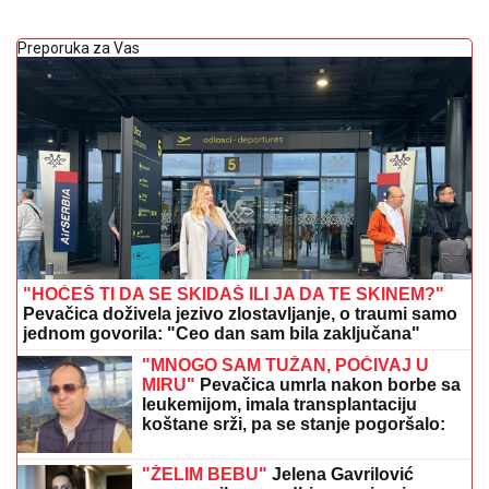
Preporuka za Vas
"HOĆEŠ TI DA SE SKIDAŠ ILI JA DA TE SKINEM?"
Pevačica doživela jezivo zlostavljanje, o traumi samo
jednom govorila: "Ceo dan sam bila zaključana"
"MNOGO SAM TUŽAN, POČIVAJ U
MIRU"
Pevačica umrla nakon borbe sa
leukemijom, imala transplantaciju
koštane srži, pa se stanje pogoršalo:
Emir Habibović se oprostio
"ŽELIM BEBU"
Jelena Gavrilović