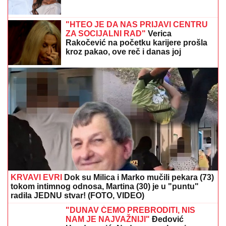
"HTEO JE DA NAS PRIJAVI CENTRU
ZA SOCIJALNI RAD"
Verica
Rakočević na početku karijere prošla
kroz pakao, ove reč i danas joj
odzvanjaju u ušima: "Oduzeće vam
decu"
KRVAVI EVRI
Dok su Milica i Marko mučili pekara (73)
tokom intimnog odnosa, Martina (30) je u "puntu"
radila JEDNU stvar! (FOTO, VIDEO)
"DUNAV ĆEMO PREBRODITI, NIS
NAM JE NAJVAŽNIJI"
Đedović