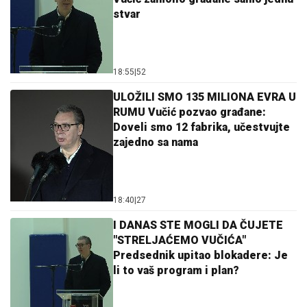
stvar
18:55
|
52
ULOŽILI SMO 135 MILIONA EVRA U
RUMU Vučić pozvao građane:
Doveli smo 12 fabrika, učestvujte
zajedno sa nama
18:40
|
27
I DANAS STE MOGLI DA ČUJETE
"STRELJAĆEMO VUČIĆA"
Predsednik upitao blokadere: Je
li to vaš program i plan?