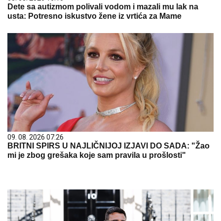
Dete sa autizmom polivali vodom i mazali mu lak na
usta: Potresno iskustvo žene iz vrtića za Mame
09. 08. 2026 07:26
BRITNI SPIRS U NAJLIČNIJOJ IZJAVI DO SADA: "Žao
mi je zbog grešaka koje sam pravila u prošlosti"