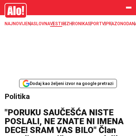
Alo
NAJNOVIJE
NASLOVNA
VESTI
BIZ
HRONIKA
SPORT
VIP
RAZONODA
N
Dodaj kao željeni izvor na google pretrazi
Politika
"PORUKU SAUČEŠĆA NISTE
POSLALI, NE ZNATE NI IMENA
DECE! SRAM VAS BILO" Član