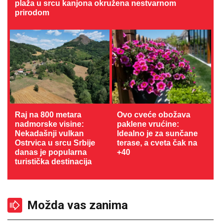
plaža u srcu kanjona okružena nestvarnom
prirodom
Raj na 800 metara
Ovo cveće obožava
nadmorske visine:
paklene vrućine:
Nekadašnji vulkan
Idealno je za sunčane
Ostrvica u srcu Srbije
terase, a cveta čak na
danas je popularna
+40
turistička destinacija
Možda vas zanima