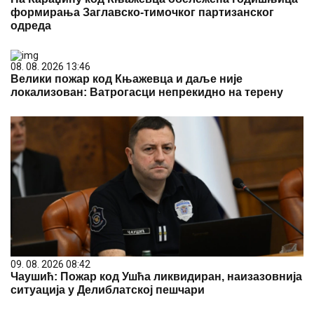
формирања Заглавско-тимочког партизанског
одреда
08. 08. 2026 13:46
Велики пожар код Књажевца и даље није
локализован: Ватрогасци непрекидно на терену
09. 08. 2026 08:42
Чаушић: Пожар код Ушћа ликвидиран, наизазовнија
ситуација у Делиблатској пешчари