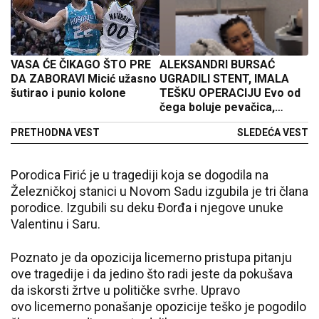
VASA ĆE ČIKAGO ŠTO PRE
ALEKSANDRI BURSAĆ
DA ZABORAVI Micić užasno
UGRADILI STENT, IMALA
šutirao i punio kolone
TEŠKU OPERACIJU Evo od
čega boluje pevačica,
deset godina se bori sa...
PRETHODNA VEST
SLEDEĆA VEST
Porodica Firić je u tragediji koja se dogodila na
Železničkoj stanici u Novom Sadu izgubila je tri člana
porodice. Izgubili su deku Đorđa i njegove unuke
Valentinu i Saru.
Poznato je da opozicija licemerno pristupa pitanju
ove tragedije i da jedino što radi jeste da pokušava
da iskorsti žrtve u političke svrhe. Upravo
ovo licemerno ponašanje opozicije teško je pogodilo