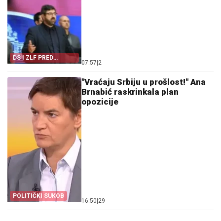
DS I ZLF PRED
07:57
|
2
SAMOUBISTVOM
"Vraćaju Srbiju u prošlost!" Ana
Brnabić raskrinkala plan
opozicije
POLITIČKI SUKOB
16:50
|
29