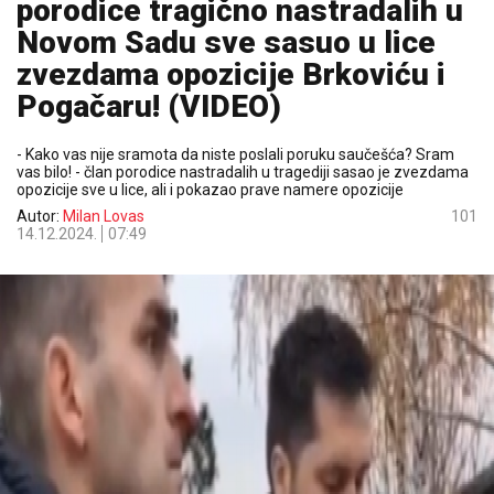
porodice tragično nastradalih u
Novom Sadu sve sasuo u lice
zvezdama opozicije Brkoviću i
Pogačaru! (VIDEO)
- Kako vas nije sramota da niste poslali poruku saučešća? Sram
vas bilo! - član porodice nastradalih u tragediji sasao je zvezdama
opozicije sve u lice, ali i pokazao prave namere opozicije
Autor:
Milan Lovas
101
14.12.2024.
07:49