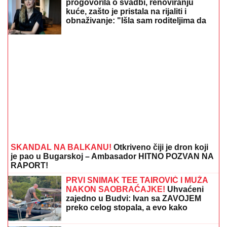
progovorila o svadbi, renoviranju
kuće, zašto je pristala na rijaliti i
obnaživanje: "Išla sam roditeljima da
kažem da odustajem"
SKANDAL NA BALKANU!
Otkriveno čiji je dron koji
je pao u Bugarskoj – Ambasador HITNO POZVAN NA
RAPORT!
PRVI SNIMAK TEE TAIROVIĆ I MUŽA
NAKON SAOBRAĆAJKE!
Uhvaćeni
zajedno u Budvi: Ivan sa ZAVOJEM
preko celog stopala, a evo kako
pevačica izgleda nakon udesa u Crnoj
Gori