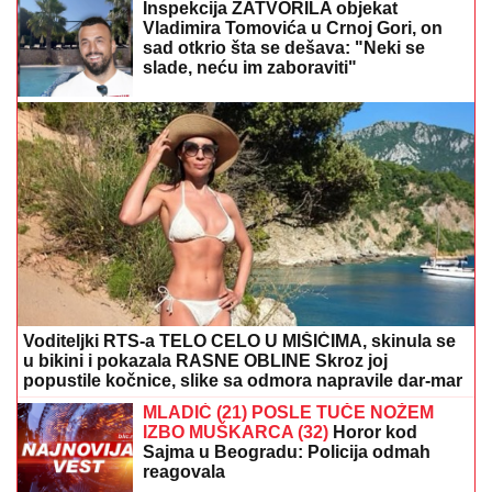
Inspekcija ZATVORILA objekat
Vladimira Tomovića u Crnoj Gori, on
sad otkrio šta se dešava: "Neki se
slade, neću im zaboraviti"
Voditeljki RTS-a TELO CELO U MIŠIĆIMA, skinula se
u bikini i pokazala RASNE OBLINE Skroz joj
popustile kočnice, slike sa odmora napravile dar-mar
MLADIĆ (21) POSLE TUČE NOŽEM
IZBO MUŠKARCA (32)
Horor kod
Sajma u Beogradu: Policija odmah
reagovala