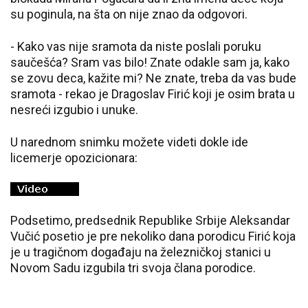
su poginula, na šta on nije znao da odgovori.
- Kako vas nije sramota da niste poslali poruku
saučešća? Sram vas bilo! Znate odakle sam ja, kako
se zovu deca, kažite mi? Ne znate, treba da vas bude
sramota - rekao je Dragoslav Firić koji je osim brata u
nesreći izgubio i unuke.
U narednom snimku možete videti dokle ide
licemerje opozicionara:
Podsetimo, predsednik Republike Srbije Aleksandar
Vučić posetio je pre nekoliko dana porodicu Firić koja
je u tragičnom događaju na železničkoj stanici u
Novom Sadu izgubila tri svoja člana porodice.