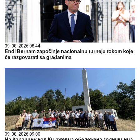
09. 08. 2026 08:44
Endi Bernam započinje nacionalnu turneju tokom koje
će razgovarati sa građanima
09. 08. 2026 09:00
На Караџину код Књажевца обележена годишњица