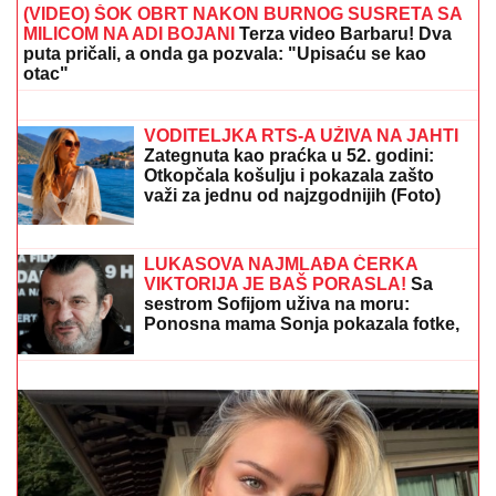
(VIDEO) ŠOK OBRT NAKON BURNOG SUSRETA SA
MILICOM NA ADI BOJANI
Terza video Barbaru! Dva
puta pričali, a onda ga pozvala: "Upisaću se kao
otac"
EVO SA KIM MILICA UŽIVA NA ADI
BOJANI NAKON SVAĐE SA TERZOM
NA PLAŽI
Njega zna cela Srbija: Mreže
gore od komentara, osvanula
fotografija
VODITELJKA RTS-A UŽIVA NA JAHTI
Zategnuta kao praćka u 52. godini:
Otkopčala košulju i pokazala zašto
važi za jednu od najzgodnijih (Foto)