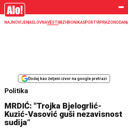
Alo
NAJNOVIJE
NASLOVNA
VESTI
BIZ
HRONIKA
SPORT
VIP
RAZONODA
N
Dodaj kao željeni izvor na google pretrazi
Politika
MRDIĆ: "Trojka Bjelogrlić-
Kuzić-Vasović guši nezavisnost
sudija“