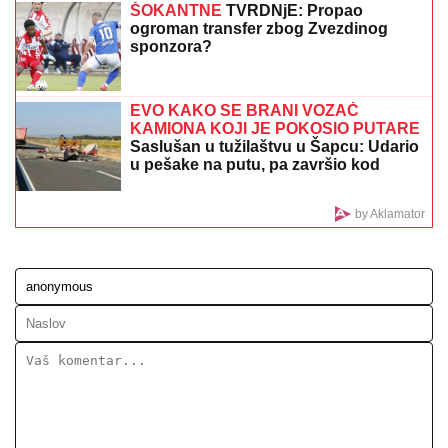
JANJUŠ SA ĆERKOM NA ADI BOJANI
Provodio se
na plaži sa Milicom Veličković, pa pokazao ŠTA RADE
KRUNA I ON: U prvom planu tetovaža koju je
posvetio naslednici (FOTO)
ŠOK! PEVAČICA PRETUKLA
TAKSISTU
Sad prvi put otkrila detalje:
"Nisam htela da platim, prebila sam
ga"
ŠOKANTAN OBRT FATALNE
PEVAČICE! U
jeku slave se udala za
sina političara i NESTALA, pobegla u
Berlin, a evo šta danas radi Vesna
Pisarović