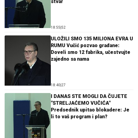
stvar
18:55
|
52
ULOŽILI SMO 135 MILIONA EVRA U
RUMU Vučić pozvao građane:
Doveli smo 12 fabrika, učestvujte
zajedno sa nama
18:40
|
27
I DANAS STE MOGLI DA ČUJETE
"STRELJAĆEMO VUČIĆA"
Predsednik upitao blokadere: Je
li to vaš program i plan?