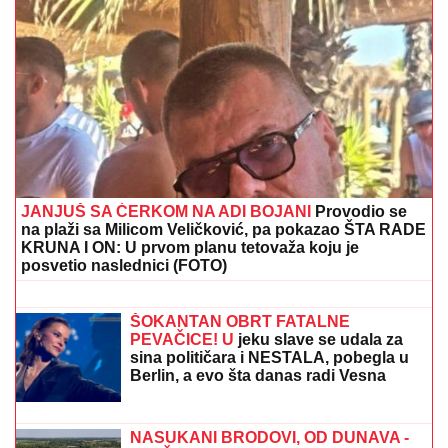
(FOTO) GORI KOMO!
Devojka Bake Praseta zapalila
društvene mreže: Milena objavila vrele fotke iz Italije,
bujni dekolte u prvom planu
"DEVOJKA JE RADNICA U
NJEGOVOJ FIRMI, PRAVI BUREKE"
Jovana Jeremić neće više da ćuti,
progovorila o Draganu Stankoviću i
veridbi: "Poklanjam mu titulu bivšeg
dečka JJ"
ANELI POKAZALA STAN U
DUBROVNIKU, TU JE I NORA!
Evo šta
joj ćerka non-stop govori - otvoreno o
suđenju s Asminom: "Stanija je
budaletina" (VIDEO)