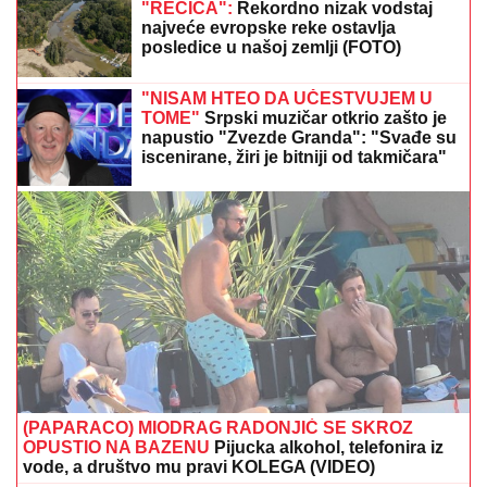
UMRO ČUVENI SLOBODAN BOBA SPASOJEVIĆ
Obeležio karijere narodnih pevača, bez njega srpska
kafana ne bi bila ista
SRBIN UTIŠAO "TUMBU":
Mihajlo
Cvetković srušio PAOK i doneo
pobedu Anderlehtu (VIDEO)
BIVŠI RIJALITI PAR PRODAJE KUĆU
U KOJU SU ULOŽILI 200.000 EVRA
Sagradili vilu na Kosmaju i pokrenuli
biznis, a sada im hitno treba novac:
"To je razlog prodaje"