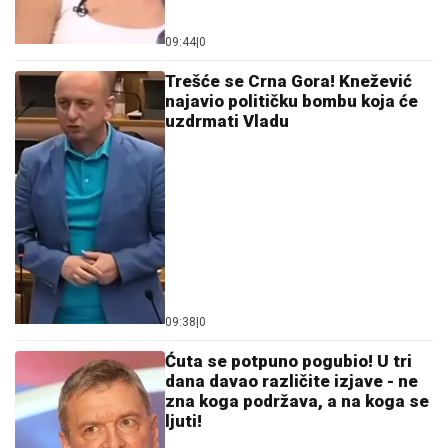
(PAPARACO) MIODRAG RADONJIĆ SE SKROZ
OPUSTIO NA BAZENU
Pijucka alkohol, telefonira iz
vode, a društvo mu pravi KOLEGA (VIDEO)
ŠOKANTNE
TVRDNjE: Propao
ogroman transfer zbog Zvezdinog
sponzora?
EVO KAKO SE BRANI VOZAČ
KAMIONA KOJI JE POKOSIO PUTARE
Saslušan u tužilaštvu u Šapcu: Udario
u pešake na putu, pa završio kod
metalne ograde
by Aklamator