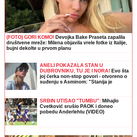
Đedović Handanović: Rudari čuvaju energetsku
sigurnost Srbije
LUKASOVA NAJMLAĐA ĆERKA
VIKTORIJA JE BAŠ PORASLA!
Sa
sestrom Sofijom uživa na moru:
Ponosna mama Sonja pokazala fotke,
puno joj srce
CECU NIKO NIJE PREPOZNAO NA
AERODROMU
Leti iz Malage za
Beograd: Kačket na glavi, atlet majica i
naočare (FOTO)