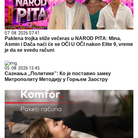
07. 08. 2026 07:41
Paklena trojka stiže večeras u NAROD PITA: Mina,
Asmin i Dača naći će se OČI U OČI nakon Elite 9, vreme
je da se svedu računi
05. 08. 2026 15:45
Сазнања „Политике”: Ко је поставио замку
Митрополиту Методију у Горњем Заостру