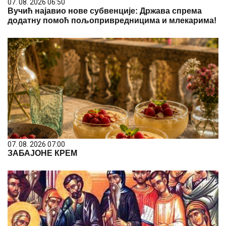
07. 08. 2026 06:50
Вучић најавио нове субвенције: Држава спрема
додатну помоћ пољопривредницима и млекарима!
07. 08. 2026 07:00
ЗАБАЈОНЕ КРЕМ