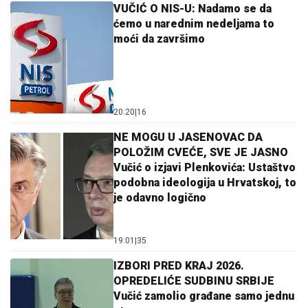
VUČIĆ O NIS-U: Nadamo se da
ćemo u narednim nedeljama to
moći da završimo
20:20
|
16
NE MOGU U JASENOVAC DA
POLOŽIM CVEĆE, SVE JE JASNO
Vučić o izjavi Plenkovića: Ustaštvo
podobna ideologija u Hrvatskoj, to
je odavno logično
19:01
|
35
IZBORI PRED KRAJ 2026.
OPREDELIĆE SUDBINU SRBIJE
Vučić zamolio građane samo jednu