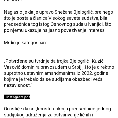
Naglasio je da je upravo Snežana Bjelogrlić, pre nego
što je postala članica Visokog saveta sudstva, bila
predsednica tog istog Osnovnog suda u Ivanjici, što
po njemu ukazuje na jasno povezivanje interesa.
Mrdić je kategoričan:
„Potvrđene su tvrdnje da trojka Bjelogrlić–Kuzić–
Vasović dominira pravosuđem u Srbiji, što je direktno
suprotno ustavnim amandmanima iz 2022. godine
kojima je trebalo da se sudijama obezbedi veća
nezavisnost.“
On ističe da se „koristi funkcija predsednice jednog
sudijskog udruženja za ostvarivanje ličnih i