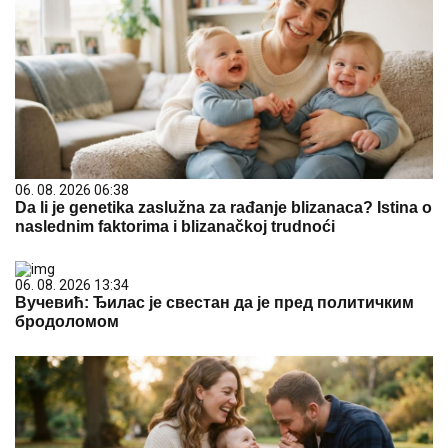
06. 08. 2026 06:38
Da li je genetika zaslužna za rađanje blizanaca? Istina o
naslednim faktorima i blizanačkoj trudnoći
06. 08. 2026 13:34
Вучевић: Ђилас је свестан да је пред политичким
бродоломом