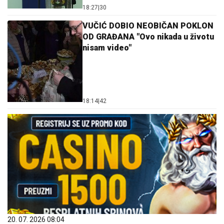
18:27
|
30
VUČIĆ DOBIO NEOBIČAN POKLON
OD GRAĐANA "Ovo nikada u životu
nisam video"
18:14
|
42
20. 07. 2026 08:04