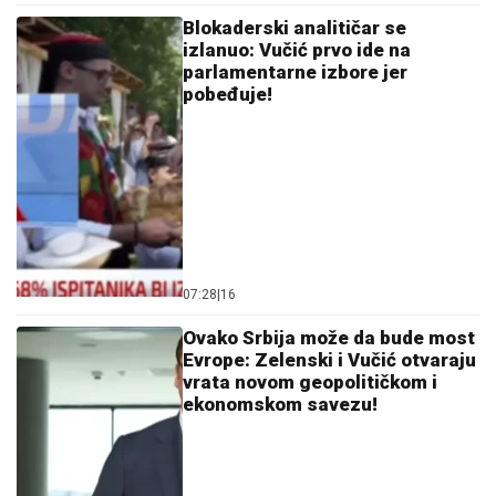
Blokaderka se pogubila
rečenice, pa otkrila: Ne odričemo
se Jasmine Paunović
09:44
|
0
Trešće se Crna Gora! Knežević
najavio političku bombu koja će
uzdrmati Vladu