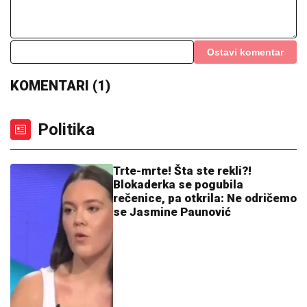
Miljenik "grobara" bez dlake na jeziku: Mnogi domaći
igrači napustili Partizan nezadovoljni!
NASUKANI BRODOVI, OD DUNAVA -
"REČICA":
Rekordno nizak vodstaj
najveće evropske reke ostavlja
posledice u našoj zemlji (FOTO)
"NISAM HTEO DA UČESTVUJEM U
TOME"
Srpski muzičar otkrio zašto je
napustio "Zvezde Granda": "Svađe su
iscenirane, žiri je bitniji od takmičara"