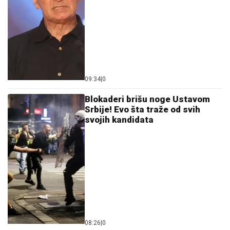
Ostavi komentar
KOMENTARI (1)
Politika
Trte-mrte! Šta ste rekli?!