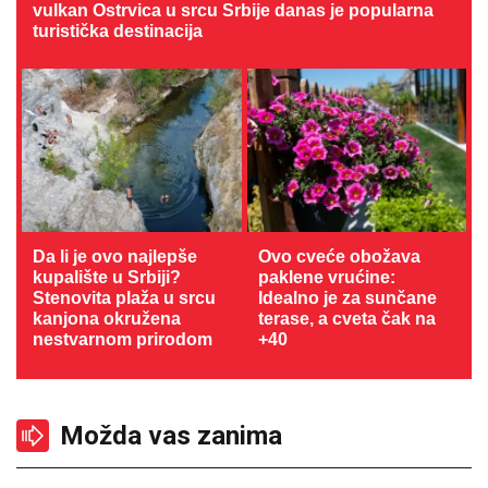
vulkan Ostrvica u srcu Srbije danas je popularna
turistička destinacija
Da li je ovo najlepše
Ovo cveće obožava
kupalište u Srbiji?
paklene vrućine:
Stenovita plaža u srcu
Idealno je za sunčane
kanjona okružena
terase, a cveta čak na
nestvarnom prirodom
+40
Možda vas zanima