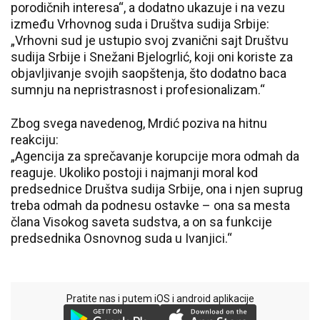
porodičnih interesa“, a dodatno ukazuje i na vezu
između Vrhovnog suda i Društva sudija Srbije:
„Vrhovni sud je ustupio svoj zvanični sajt Društvu
sudija Srbije i Snežani Bjelogrlić, koji oni koriste za
objavljivanje svojih saopštenja, što dodatno baca
sumnju na nepristrasnost i profesionalizam.“
Zbog svega navedenog, Mrdić poziva na hitnu
reakciju:
„Agencija za sprečavanje korupcije mora odmah da
reaguje. Ukoliko postoji i najmanji moral kod
predsednice Društva sudija Srbije, ona i njen suprug
treba odmah da podnesu ostavke – ona sa mesta
člana Visokog saveta sudstva, a on sa funkcije
predsednika Osnovnog suda u Ivanjici.“
Pratite nas i putem iOS i android aplikacije