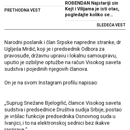
ROĐENDAN Najstariji sin
Kejt i Vilijama je isti otac,
PRETHODNA VEST
pogledajte koliko se
promenio
SLEDEĆA VEST
Narodni poslanik i član Srpske napredne stranke, dr
Uglješa Mrdić, koji je i predsednik Odbora za
pravosuđe, državnu upravu i lokalnu samoupravu,
uputio je ozbiljne optužbe na račun Visokog saveta
sudstva i pojedinih njegovih članova.
On je na svom Instagram profilu napisao:
„Suprug Snežane Bjelogrlić, članice Visokog saveta
sudstva i predsednice Društva sudija Srbije, postao
je vršilac funkcije predsednika Osnovnog suda u
Ivanjici, i to na elektronskoj sednici bez ikakve
rasprave.“