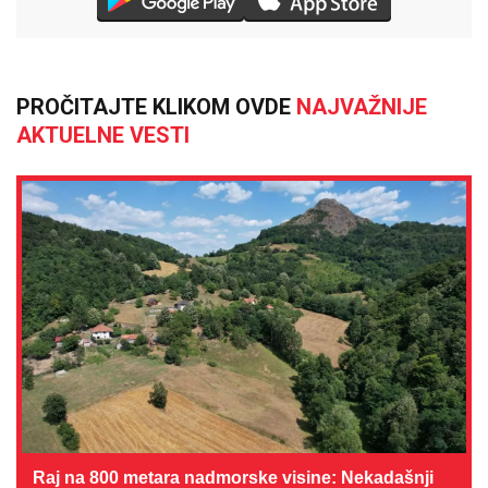
PROČITAJTE KLIKOM OVDE
NAJVAŽNIJE
AKTUELNE VESTI
Raj na 800 metara nadmorske visine: Nekadašnji