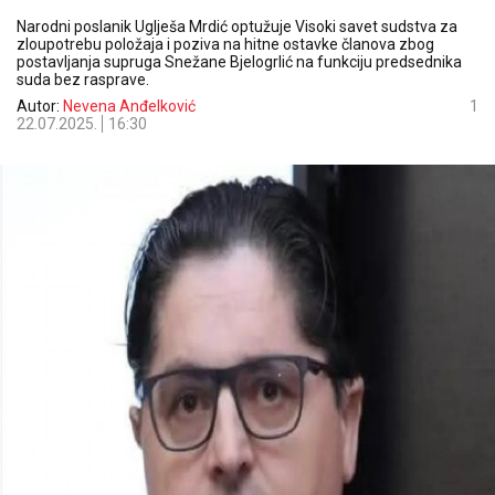
Narodni poslanik Uglješa Mrdić optužuje Visoki savet sudstva za
zloupotrebu položaja i poziva na hitne ostavke članova zbog
postavljanja supruga Snežane Bjelogrlić na funkciju predsednika
suda bez rasprave.
Autor:
Nevena Anđelković
1
22.07.2025.
16:30