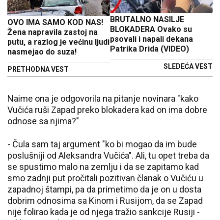
BRUTALNO NASILJE
OVO IMA SAMO KOD NAS!
BLOKADERA Ovako su
Žena napravila zastoj na
psovali i napali dekana
putu, a razlog je većinu ljudi
Patrika Drida (VIDEO)
nasmejao do suza!
SLEDEĆA VEST
PRETHODNA VEST
Naime ona je odgovorila na pitanje novinara "kako
Vučića ruši Zapad preko blokadera kad on ima dobre
odnose sa njima?"
- Čula sam taj argument "ko bi mogao da im bude
poslušniji od Aleksandra Vučića". Ali, tu opet treba da
se spustimo malo na zemlju i da se zapitamo kad
smo zadnji put pročitali pozitivan članak o Vučiću u
zapadnoj štampi, pa da primetimo da je on u dosta
dobrim odnosima sa Kinom i Rusijom, da se Zapad
nije folirao kada je od njega tražio sankcije Rusiji -