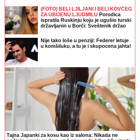
Voditeljka RTS-a (52) ODUŠEVILA fotkama sa JAHTE
- Zategnuto telo, bikini i PREPLANULI TEN izazvali
lavinu komentara! (FOTO)
"TO JE TUŽNO, NISAM ZNALA ŠTA JE
MORE, PRVI MOMAK ME ODVEO"
Seka Aleksić na ivici suza otkrila kada
je prvi put otišla na letovanje i umalo
se rasplakala
(PAPARACO) MIODRAG RADONJIĆ
SE SKROZ OPUSTIO NA BAZENU
Pijucka alkohol, telefonira iz vode, a
društvo mu pravi KOLEGA (VIDEO)