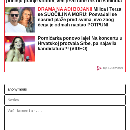
(FOTO) "AKO JE DETE PAMETNO, ZNA SE NA KOGA
JE - NA TETKU"
Vanja Gudelj podelila objavu o
malom Ilijanu, Anastasija odmah reagovala
IVAN MARINKOVIĆ JE ZA NJOM
GUBIO GLAVU
Ovako danas izgleda
lepotica koju smo gledali u "Farmi",
bila u vezi i sa pevačem, a porodična
tragedija ju je slomila
ŠOKANTNE
TVRDNjE: Propao
ogroman transfer zbog Zvezdinog
sponzora?