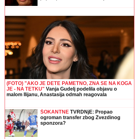
OVO JE MILKA (82) KOJU JE UBIO SIN! U
poslednje
vreme živela u Domu, jutros došla da obiđe sina, a on
je TUKAO DO SMRTI! (FOTO, VIDEO)
Ceca Ražnatović u LEŽERNOM
IZDANJU nakon porođaja ĆERKE
Anastasije: MNOGI JE NISU
PREPOZNALI TOKOM LETA ZA
SRBIJU! (FOTO)
MOLOTOVLJEV KOKTEL BAČEN NA
POZNATI HOTEL
Drama na Novom
Beogradu: Buknula velika vatra,
radnik sprečio katastrofu