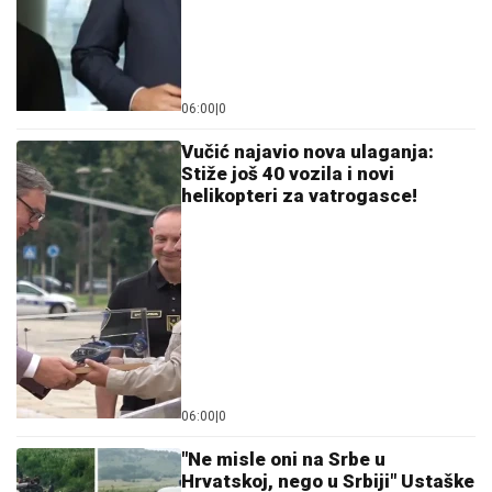
Tajna Japanki za kosu kao iz salona: Nikada ne
počinju pranje vodom, već prvo rade trik od 5 minuta
DRAMA NA ADI BOJANI!
Milica i Terza
se SUOČILI NA MORU: Posvađali se
nasred plaže pred svima, evo zbog
čega je odmah nastao POTPUNI
HAOS
Pornićarka ponovo laje! Na koncertu u
Hrvatskoj prozvala Srbe, pa najavila
kandidaturu?! (VIDEO)