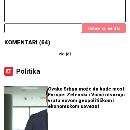
Jovana pokazala ribicu naciji! Srbi mahnito dele
snimak - Čista je i bela (VIDEO)
(FOTO) BELI LJILJANI I BELI KOVČEG
ZA UBIJENU LJUDMILU
Porodica
ispratila Ruskinju koju je ugušio turski
državljanin u Borči: Sveštenik držao
opelo na Lešću
Nije tako loše u penziji: Federer letuje
u komšiluku, a tu je i skupocena jahta!