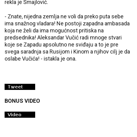
rekla je Smajlović.
- Znate, nijedna zemlja ne voli da preko puta sebe
ima snažnog vladara! Ne postoji zapadna ambasada
koja ne želi da ima mogućnost pritiska na
predsednika! Aleksandar Vučić radi mnoge stvari
koje se Zapadu apsolutno ne sviđaju a to je pre
svega saradnja sa Rusijom i Kinom a njihov cilj je da
oslabe Vučića! - istakla je ona.
BONUS VIDEO