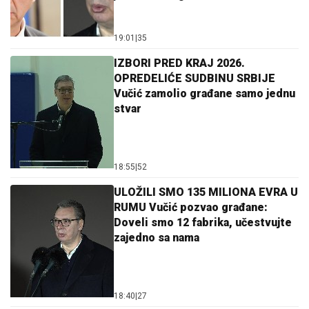
19:01
|
35
IZBORI PRED KRAJ 2026.
OPREDELIĆE SUDBINU SRBIJE
Vučić zamolio građane samo jednu
stvar
18:55
|
52
ULOŽILI SMO 135 MILIONA EVRA U
RUMU Vučić pozvao građane:
Doveli smo 12 fabrika, učestvujte
zajedno sa nama
18:40
|
27