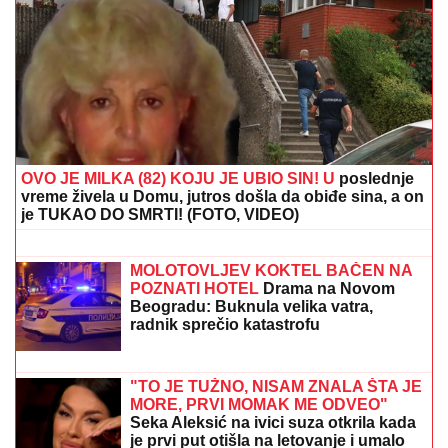
"PORODICI SAM PORUČILA - NE ŽELIM DA UMREM"
Voditeljka o najvećoj intimi: "Doktori su odmah
zakazali operaciju kad su shvatili stanje stvari", ovo je
samo jednom pričala
(VIDEO) DRAGAN UREDIO VILU U
GROCKOJ NAKON RASKIDA SA
JOVANOM JEREMIĆ
Ovako sada
izgleda, mlađa devojka se pita za sve
SIN BRUTALNO TUKAO MAJKU DO
SMRTI!
Strašni detalji jezivog zločina
na Novom Beogradu: Nakon ubistva
pokušao da skoči sa terase!