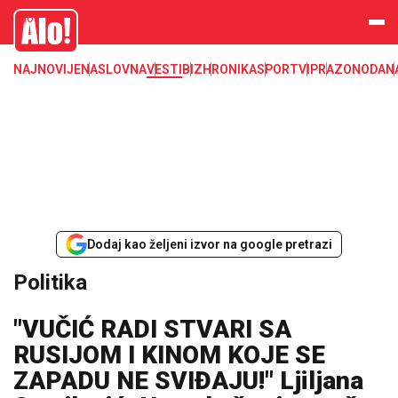
Alo
NAJNOVIJE
NASLOVNA
VESTI
BIZ
HRONIKA
SPORT
VIP
RAZONODA
N
Dodaj kao željeni izvor na google pretrazi
Politika
"VUČIĆ RADI STVARI SA
RUSIJOM I KINOM KOJE SE
ZAPADU NE SVIĐAJU!" Ljiljana