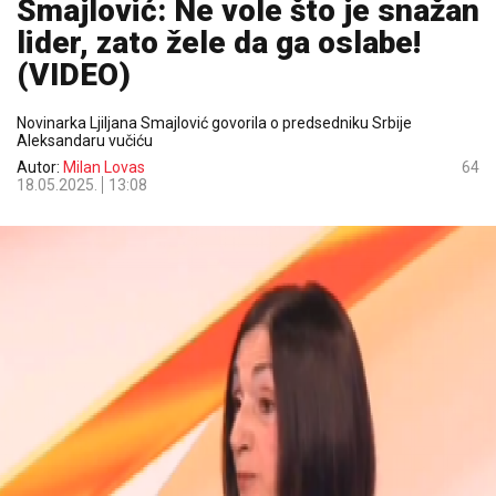
Smajlović: Ne vole što je snažan
lider, zato žele da ga oslabe!
(VIDEO)
Novinarka Ljiljana Smajlović govorila o predsedniku Srbije
Aleksandaru vučiću
Autor:
Milan Lovas
64
18.05.2025.
13:08