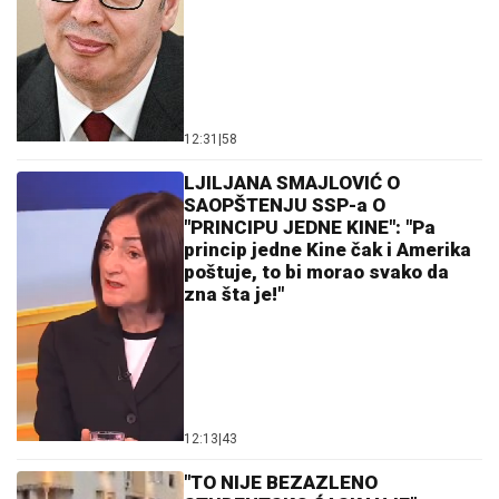
12:31
|
58
LJILJANA SMAJLOVIĆ O
SAOPŠTENJU SSP-a O
"PRINCIPU JEDNE KINE": "Pa
princip jedne Kine čak i Amerika
poštuje, to bi morao svako da
zna šta je!"
12:13
|
43
"TO NIJE BEZAZLENO