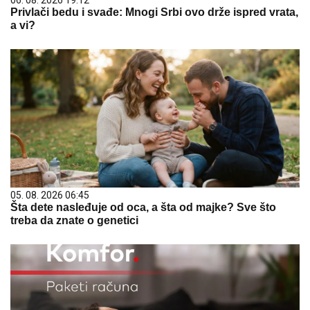
06. 08. 2026 19:12
Privlači bedu i svađe: Mnogi Srbi ovo drže ispred vrata,
a vi?
05. 08. 2026 06:45
Šta dete nasleđuje od oca, a šta od majke? Sve što
treba da znate o genetici