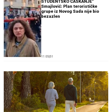
STUDENTSKO ĆASKANJE"
Smajlović: Plan terorističke
grupe iz Novog Sada nije bio
bezazlen
11:05
|
51