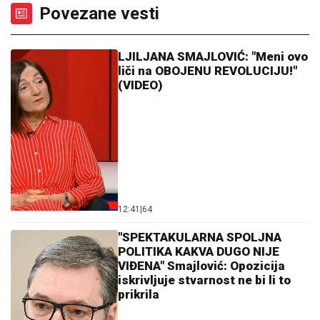
Povezane vesti
LJILJANA SMAJLOVIĆ: "Meni ovo
liči na OBOJENU REVOLUCIJU!"
(VIDEO)
12:41
|
64
"SPEKTAKULARNA SPOLJNA
POLITIKA KAKVA DUGO NIJE
VIĐENA" Smajlović: Opozicija
iskrivljuje stvarnost ne bi li to
prikrila