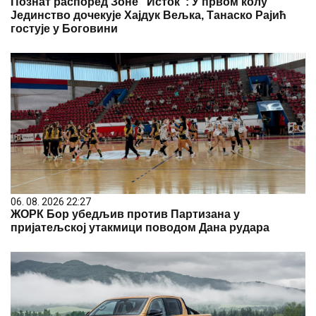
Познат распоред Зоне "Исток": У првом колу
Јединство дочекује Хајдук Вељка, Танаско Рајић
гостује у Боговини
06. 08. 2026 22:27
ЖОРК Бор убедљив против Партизана у
пријатељској утакмици поводом Дана рудара