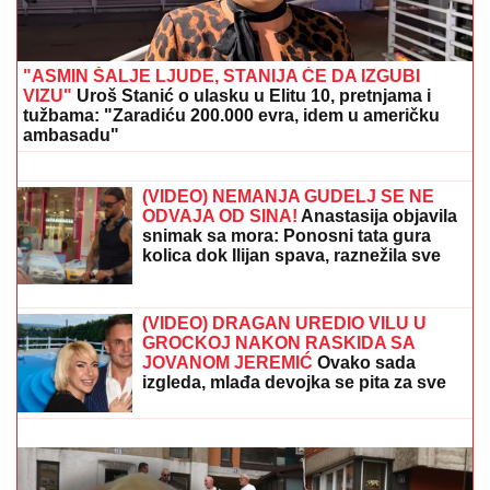
"ASMIN ŠALJE LJUDE, STANIJA ĆE DA IZGUBI
VIZU"
Uroš Stanić o ulasku u Elitu 10, pretnjama i
tužbama: "Zaradiću 200.000 evra, idem u američku
ambasadu"
SUSRET O KOJEM BRUJI SRBIJA
Aneli Ahmić stiže na suočavanje sa
Neriom i Hanom, fanovi se nadaju da
se u sve umeša i Sita Ahmić
(VIDEO) NEMANJA GUDELJ SE NE
ODVAJA OD SINA!
Anastasija objavila
snimak sa mora: Ponosni tata gura
kolica dok Ilijan spava, raznežila sve