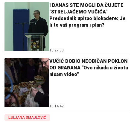
I DANAS STE MOGLI DA ČUJETE
"STRELJAĆEMO VUČIĆA"
Predsednik upitao blokadere: Je
li to vaš program i plan?
18:27
|
30
VUČIĆ DOBIO NEOBIČAN POKLON
OD GRAĐANA "Ovo nikada u životu
nisam video"
18:14
|
42
LJILJANA SMAJLOVIĆ