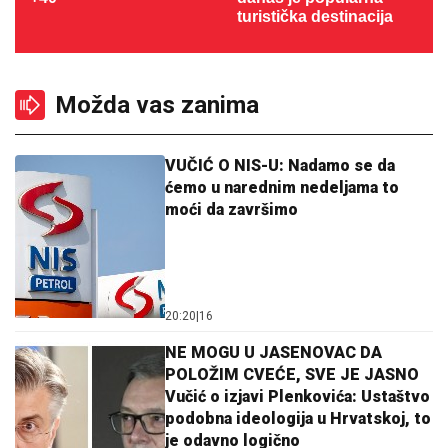
turistička destinacija
Možda vas zanima
VUČIĆ O NIS-U: Nadamo se da
ćemo u narednim nedeljama to
moći da završimo
20:20
|
16
NE MOGU U JASENOVAC DA
POLOŽIM CVEĆE, SVE JE JASNO
Vučić o izjavi Plenkovića: Ustaštvo
podobna ideologija u Hrvatskoj, to
je odavno logično