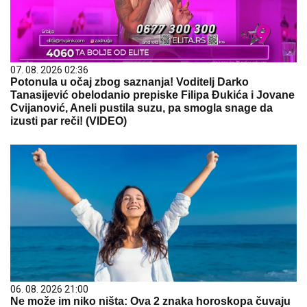
07. 08. 2026 02:36
Potonula u očaj zbog saznanja! Voditelj Darko
Tanasijević obelodanio prepiske Filipa Đukića i Jovane
Cvijanović, Aneli pustila suzu, pa smogla snage da
izusti par reči! (VIDEO)
06. 08. 2026 21:00
Ne može im niko ništa: Ova 2 znaka horoskopa čuvaju