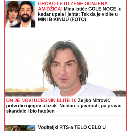
Voditeljka nakon porođaja ima telo za
medalju: Obavlja seoske poslove, a
kada se skine muškarcima padnu
vilice
MINA VRBAŠKI POKAZALA VERENIČKI PRSTEN
Progovorila o svadbi sa Viktorom i Eliti 10: "Tražimo
stan, njegovi su me prihvatili" (Video)
GRČKO LETO ŽENE OGNJENA
AMIDŽIĆA!
Mina ističe GOLE NOGE, u
kadar upala i jahta: Tek da je vidite u
MINI BIKINIJU (FOTO)
"Ne želim da ga vidim dok ne ode na