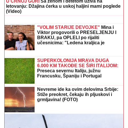
Voditeljki RTS-a TELO CELO U
MIŠIĆIMA, skinula se u bikini i
pokazala RASNE OBLINE Skroz joj
popustile kočnice, slike sa odmora
napravile dar-mar
ENA I PEJA PROGOVORILI O SVADBI I ELITI 10
Otkrili
detalje porodične svađe i šta se desilo na ručku sa
Zlatom i Mikijem: "Odabrala sam venčanicu, pevaće
Andreana Čekić"
ON ĆE BITI NOVI PREDSEDNIK
MAĐARSKE?
Mađar najavio svog
pulena kao kandidata