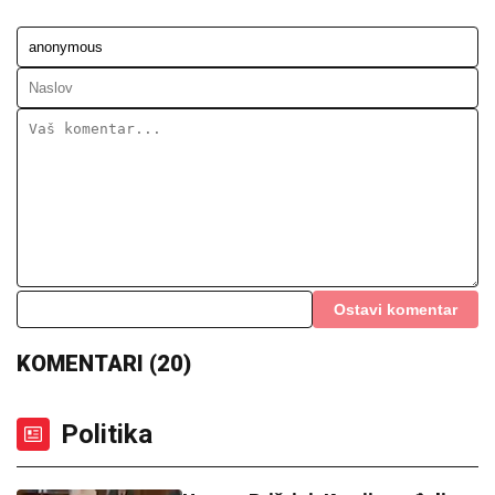
Milica pokazala kakav odnos ima sa
Željkovom UNUKOM EMOM - mnogi
ovo nisu očekivali! (FOTO)
"VOLIM STARIJE DEVOJKE"
Mina i
Viktor progovorili o PRESELJENJU I
BRAKU, pa OPLELI po rijaliti
učesnicima: "Ledena kraljica je
opelješila deda Daneta (VIDEO)
CECA U CRNOJ GORI:
Svi se okretali za njom u
papučama, NE MOŽE DA DOČEKA NASTUP, a evo
šta joj od ranog jutra stvara VELIKU NELAGODU!
(VIDEO)