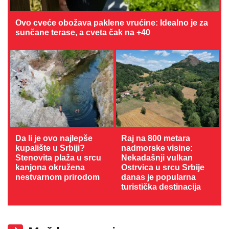
Ovo cveće obožava paklene vrućine: Idealno je za
sunčane terase, a cveta čak na +40
Da li je ovo najlepše
Raj na 800 metara
kupalište u Srbiji?
nadmorske visine:
Stenovita plaža u srcu
Nekadašnji vulkan
kanjona okružena
Ostrvica u srcu Srbije
nestvarnom prirodom
danas je popularna
turistička destinacija