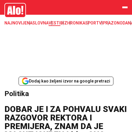
Alo
NAJNOVIJE
NASLOVNA
VESTI
BIZ
HRONIKA
SPORT
VIP
RAZONODA
N
Dodaj kao željeni izvor na google pretrazi
Politika
DOBAR JE I ZA POHVALU SVAKI
RAZGOVOR REKTORA I
PREMIJERA, ZNAM DA JE