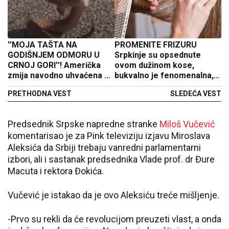
''MOJA TAŠTA NA
PROMENITE FRIZURU
GODIŠNJEM ODMORU U
Srpkinje su opsednute
CRNOJ GORI''! Američka
ovom dužinom kose,
zmija navodno uhvaćena na
bukvalno je fenomenalna,
Skadarskom jezeru,
frizeri imaju pune ruke
PRETHODNA VEST
SLEDEĆA VEST
komentari na mrežama
posla
pljušte! (VIDEO)
Predsednik Srpske napredne stranke
Miloš Vučević
komentarisao je za Pink televiziju izjavu Miroslava
Aleksića da Srbiji trebaju vanredni parlamentarni
izbori, ali i sastanak predsednika Vlade prof. dr Đure
Macuta i rektora Đokića.
Vučević je istakao da je ovo Aleksiću treće mišljenje.
-Prvo su rekli da će revolucijom preuzeti vlast, a onda