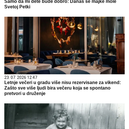
Samo da mi dete bude dobro: Danas se majke mole
Svetoj Petki
23. 07. 2026 12:47
Letnje večeri u gradu više nisu rezervisane za vikend:
Zašto sve više ljudi bira večeru koja se spontano
pretvori u druženje