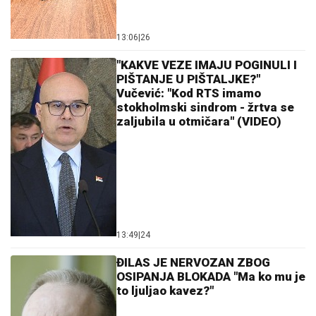
13:06
|
26
"KAKVE VEZE IMAJU POGINULI I
PIŠTANJE U PIŠTALJKE?"
Vučević: "Kod RTS imamo
stokholmski sindrom - žrtva se
zaljubila u otmičara" (VIDEO)
13:49
|
24
ĐILAS JE NERVOZAN ZBOG
OSIPANJA BLOKADA "Ma ko mu je
to ljuljao kavez?"