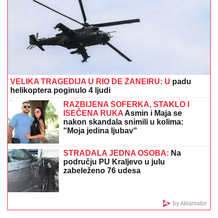
HARVARD POSLAO JASNU
PORUKU: OHR
nema ustavnu
nadležnost da donosi zakone u BiH
PAPARACO! UHVATILI SMO BRATA ANE IVANOVIĆ
U CRNOJ GORI
Sa ženom i detetom uživa na
letovanju: Džajina ćerka u uskoj haljini mami poglede
(Video)
MITROVIĆI U PUNOM SASTAVU: