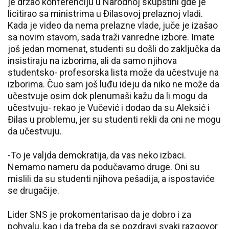
je držao konferenciju u Narodnoj skupštini gde je
licitirao sa ministrima u Đilasovoj prelaznoj vladi.
Kada je video da nema prelazne vlade, juče je izašao
sa novim stavom, sada traži vanredne izbore. Imate
još jedan momenat, studenti su došli do zaključka da
insistiraju na izborima, ali da samo njihova
studentsko- profesorska lista može da učestvuje na
izborima. Čuo sam još luđu ideju da niko ne može da
učestvuje osim dok plenumaši kažu da li mogu da
učestvuju- rekao je Vučević i dodao da su Aleksić i
Đilas u problemu, jer su studenti rekli da oni ne mogu
da učestvuju.
-To je valjda demokratija, da vas neko izbaci.
Nemamo nameru da podučavamo druge. Oni su
mislili da su studenti njihova pešadija, a ispostaviće
se drugačije.
Lider SNS je prokomentarisao da je dobro i za
pohvalu, kao i da treba da se pozdravi svaki razgovor