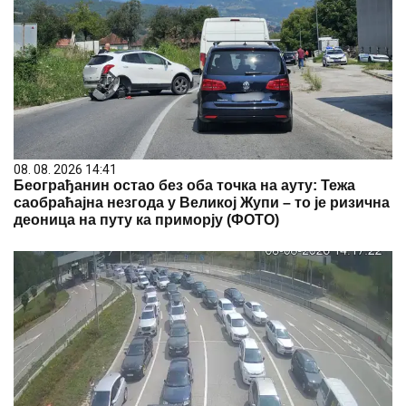
08. 08. 2026 14:41
Београђанин остао без оба точка на ауту: Тежа
саобраћајна незгода у Великој Жупи – то је ризична
деоница на путу ка приморју (ФОТО)