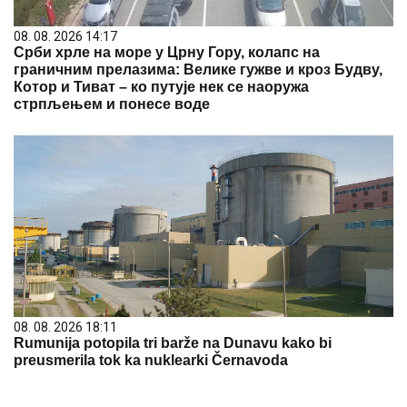
08. 08. 2026 14:17
Срби хрле на море у Црну Гору, колапс на
граничним прелазима: Велике гужве и кроз Будву,
Котор и Тиват – ко путује нек се наоружа
стрпљењем и понесе воде
08. 08. 2026 18:11
Rumunija potopila tri barže na Dunavu kako bi
preusmerila tok ka nuklearki Černavoda