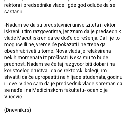
rektora i predsednika vlade i gde god odluče da se
sastanu.
-Nadam se da su predstavnici univerziteta i rektor
iskreni u tim razgovorima, jer znam da je predsednik
vlade Macut iskren da se dođe do rešenja. Da li je to
moguće ili ne, vreme će pokazati i ne treba ga
obeshrabrivati u tome. Nova vlada je relaksirana
nekih momenata iz prošlosti. Neka mu to bude
prednost. Nadam se će taj razgvoor biti dobar i na
koristcelog društva i da će rektorski kolegijum
shvatiti da će upropastiti na hiljade studenata, godinu
ili dve. Video sam da je predsednik vlade spreman da
se nađe i na Medicinskom fakultetu- ocenio je
Vučević.
(Dnevnik.rs)