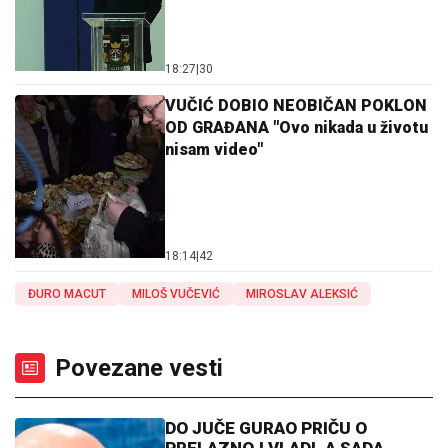
18:27
|
30
VUČIĆ DOBIO NEOBIČAN POKLON
OD GRAĐANA "Ovo nikada u životu
nisam video"
18:14
|
42
ĐURO MACUT
MILOŠ VUČEVIĆ
MIROSLAV ALEKSIĆ
Povezane vesti
DO JUČE GURAO PRIČU O