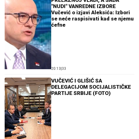
PRELAZNOJ VLADI, A SADA
"NUDI" VANREDNE IZBORE
Vučević o izjavi Aleksića: Izbori
se neće raspisivati kad se njemu
ćefne
20:13
|
33
VUČEVIĆ I GLIŠIĆ SA
DELEGACIJOM SOCIJALISTIČKE
PARTIJE SRBIJE (FOTO)