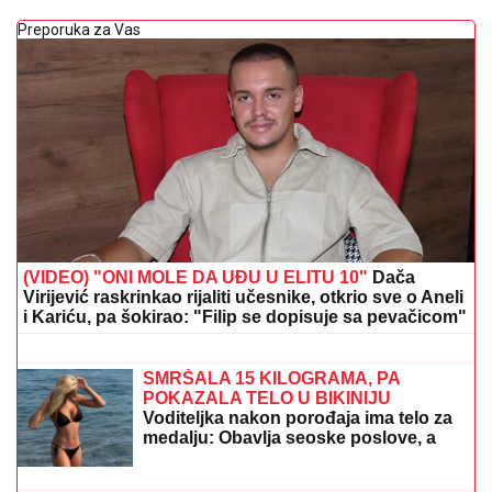
Preporuka za Vas
(VIDEO) "ONI MOLE DA UĐU U ELITU 10"
Dača
Virijević raskrinkao rijaliti učesnike, otkrio sve o Aneli
i Kariću, pa šokirao: "Filip se dopisuje sa pevačicom"
RASKINULI TEODORA I BEBICA
Ostavila ga nakon izlaska iz Elite 9 i
uzela sve stvari: Ovo su detalji
SMRŠALA 15 KILOGRAMA, PA
POKAZALA TELO U BIKINIJU