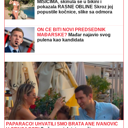
lečenje" Dosije naslednika Hanke
Paldum ledi krv u žilama - Silovanja,
pucnjave i saobraćajke razorile
porodicu
ON JE NOVI UČESNIK ELITE 10
Željko Mitrović
potvrdio njegov ulazak: Nestao iz javnosti, pa pravio
skandale i bio hapšen
Paparaco: Tea Tairović sa suprugom
na LUKS JAHTI nakon saobraćajne
nezgode, svi spazili ZAVOJ OKO
NJEGOVE NOGE (VIDEO)