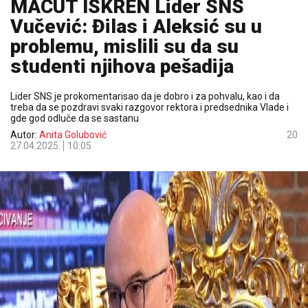
MACUT ISKREN Lider SNS
Vučević: Đilas i Aleksić su u
problemu, mislili su da su
studenti njihova pešadija
Lider SNS je prokomentarisao da je dobro i za pohvalu, kao i da
treba da se pozdravi svaki razgovor rektora i predsednika Vlade i
gde god odluče da se sastanu
Autor:
Anita Golubović
20
27.04.2025.
10:05