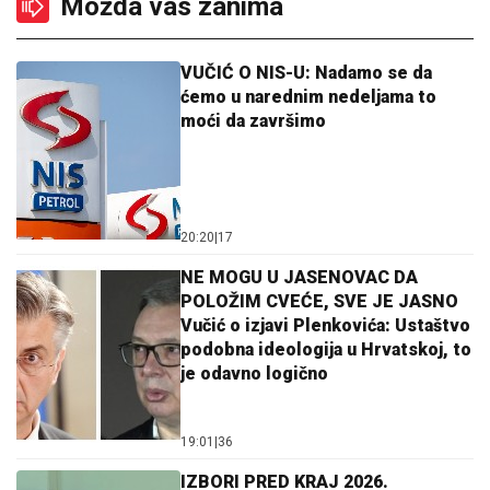
Možda vas zanima
VUČIĆ O NIS-U: Nadamo se da
ćemo u narednim nedeljama to
moći da završimo
20:20
|
17
NE MOGU U JASENOVAC DA
POLOŽIM CVEĆE, SVE JE JASNO
Vučić o izjavi Plenkovića: Ustaštvo
podobna ideologija u Hrvatskoj, to
je odavno logično
19:01
|
36
IZBORI PRED KRAJ 2026.