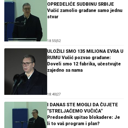
OPREDELIĆE SUDBINU SRBIJE
Vučić zamolio građane samo jednu
stvar
18:55
|
52
ULOŽILI SMO 135 MILIONA EVRA U
RUMU Vučić pozvao građane:
Doveli smo 12 fabrika, učestvujte
zajedno sa nama
18:40
|
27
I DANAS STE MOGLI DA ČUJETE
"STRELJAĆEMO VUČIĆA"
Predsednik upitao blokadere: Je
li to vaš program i plan?