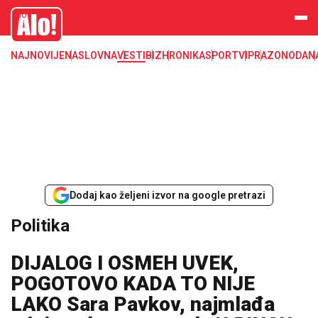
Alo
NAJNOVIJE
NASLOVNA
VESTI
BIZ
HRONIKA
SPORT
VIP
RAZONODA
N
Dodaj kao željeni izvor na google pretrazi
Politika
DIJALOG I OSMEH UVEK,
POGOTOVO KADA TO NIJE
LAKO Sara Pavkov, najmlađa