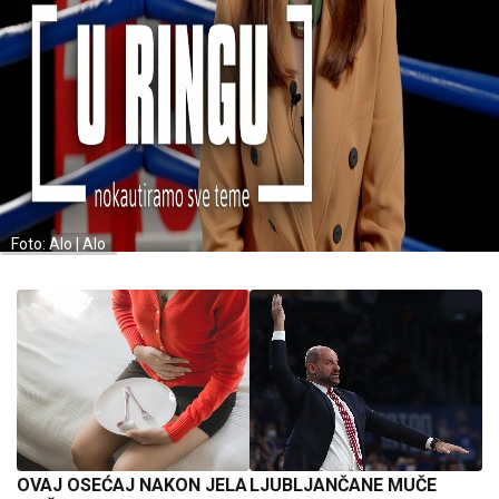
Foto: Alo | Alo
OVAJ OSEĆAJ NAKON JELA
LJUBLJANČANE MUČE