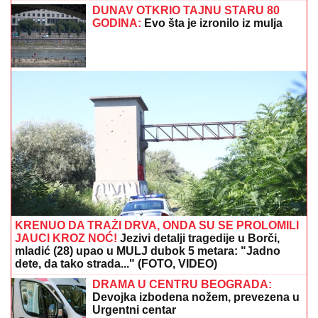
POJAČALI SE IZ REDOVA RIVALA:
Srbin iz Poljske
prešao u Podgoricu
Roditelji su mu ugovorili brak sa
drugom ženom, a on oženio bivšu
svog prijatelja: Ljubavna priča slavnog
para je jedna od najlepših, a malo ko
zna detalje
PUBLIKA JE PEVALA DO JUTRA:
Ceca Ražnatović oborila sopstveni
rekord na koncertu u Budvi (FOTO)