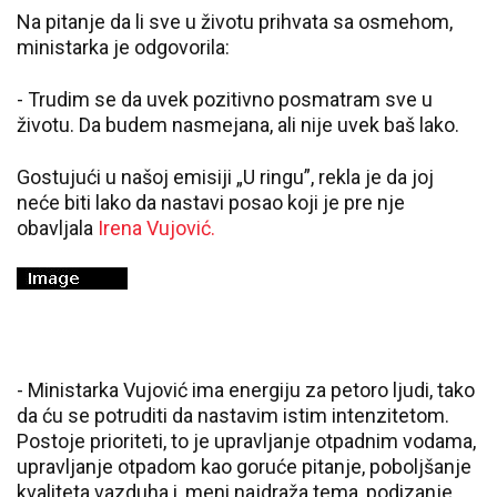
Na pitanje da li sve u životu prihvata sa osmehom,
ministarka je odgovorila:
- Trudim se da uvek pozitivno posmatram sve u
životu. Da budem nasmejana, ali nije uvek baš lako.
Gostujući u našoj emisiji „U ringu”, rekla je da joj
neće biti lako da nastavi posao koji je pre nje
obavljala
Irena Vujović.
- Ministarka Vujović ima energiju za petoro ljudi, tako
da ću se potruditi da nastavim istim intenzitetom.
Postoje prioriteti, to je upravljanje otpadnim vodama,
upravljanje otpadom kao goruće pitanje, poboljšanje
kvaliteta vazduha i, meni najdraža tema, podizanje