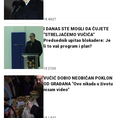
18:40
|
27
I DANAS STE MOGLI DA ČUJETE
"STRELJAĆEMO VUČIĆA"
Predsednik upitao blokadere: Je
li to vaš program i plan?
18:27
|
30
VUČIĆ DOBIO NEOBIČAN POKLON
OD GRAĐANA "Ovo nikada u životu
nisam video"
18:14
|
42