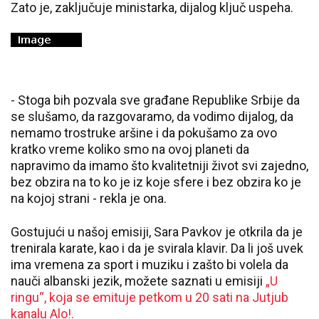
Zato je, zaključuje ministarka, dijalog ključ uspeha.
- Stoga bih pozvala sve građane Republike Srbije da
se slušamo, da razgovaramo, da vodimo dijalog, da
nemamo trostruke aršine i da pokušamo za ovo
kratko vreme koliko smo na ovoj planeti da
napravimo da imamo što kvalitetniji život svi zajedno,
bez obzira na to ko je iz koje sfere i bez obzira ko je
na kojoj strani - rekla je ona.
Gostujući u našoj emisiji, Sara Pavkov je otkrila da je
trenirala karate, kao i da je svirala klavir. Da li još uvek
ima vremena za sport i muziku i zašto bi volela da
nauči albanski jezik, možete saznati u emisiji
„U
ringu“, koja se emituje petkom u 20 sati na Jutjub
kanalu Alo!.