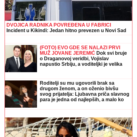
OVO SE DEŠAVA POSLE GODINU DANA
Astro savet
za nedelju, 9. avgust: Merkur je u Lavu - Evo šta to
donosi vatrenim i vazdušnim znacima
OVO JE NAJLEPŠA VILA U
BEOGRADU
Naš sportista kupio kuću
od TRI MILIONA EVRA, a ne živi u
Srbiji: Ima privatan bazen i fitnes salu
GINISOVA
KNjIGA REKORDA: Najveći
vatromet u istoriji izveden 4. jula u
Vašingtonu