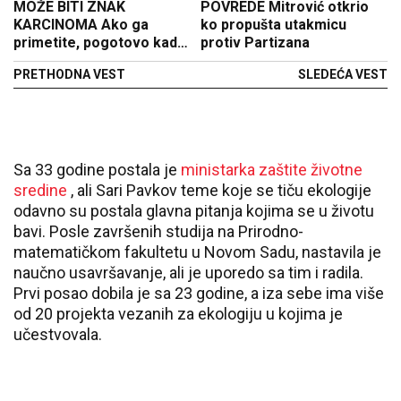
MOŽE BITI ZNAK
POVREDE Mitrović otkrio
KARCINOMA Ako ga
ko propušta utakmicu
primetite, pogotovo kad
protiv Partizana
ste siti, odmah se javite
PRETHODNA VEST
SLEDEĆA VEST
lekaru
Sa 33 godine postala je
ministarka zaštite životne
sredine
, ali Sari Pavkov teme koje se tiču ekologije
odavno su postala glavna pitanja kojima se u životu
bavi. Posle završenih studija na Prirodno-
matematičkom fakultetu u Novom Sadu, nastavila je
naučno usavršavanje, ali je uporedo sa tim i radila.
Prvi posao dobila je sa 23 godine, a iza sebe ima više
od 20 projekta vezanih za ekologiju u kojima je
učestvovala.