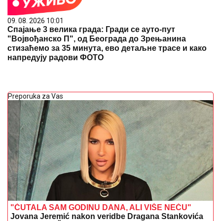
09. 08. 2026 10:01
Спајање 3 велика града: Гради се ауто-пут
"Војвођанско П", од Београда до Зрењанина
стизаћемо за 35 минута, ево детаљне трасе и како
напредују радови ФОТО
Preporuka za Vas
"ĆUTALA SAM GODINU DANA, ALI VIŠE NEĆU"
Jovana Jeremić nakon veridbe Dragana Stankovića