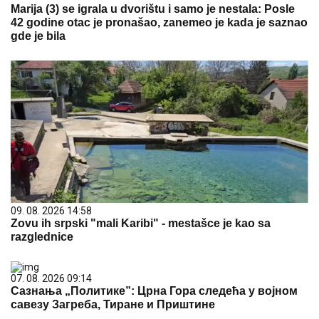
Marija (3) se igrala u dvorištu i samo je nestala: Posle
42 godine otac je pronašao, zanemeo je kada je saznao
gde je bila
09. 08. 2026 14:58
Zovu ih srpski "mali Karibi" - mestašce je kao sa
razglednice
07. 08. 2026 09:14
Сазнања „Политике”: Црна Гора следећа у војном
савезу Загреба, Тиране и Приштине