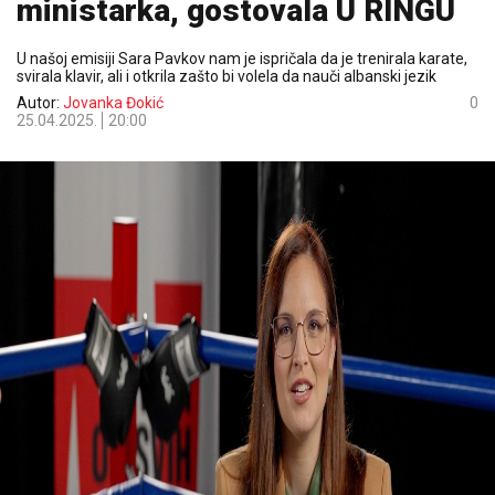
ministarka, gostovala U RINGU
U našoj emisiji Sara Pavkov nam je ispričala da je trenirala karate,
svirala klavir, ali i otkrila zašto bi volela da nauči albanski jezik
Autor:
Jovanka Đokić
0
25.04.2025.
20:00