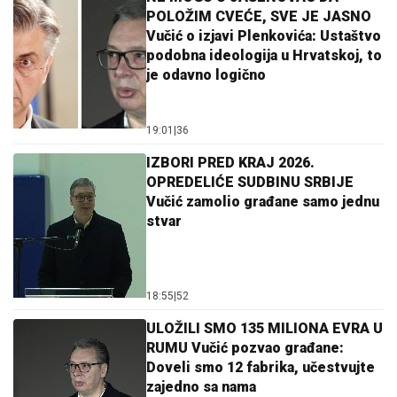
POLOŽIM CVEĆE, SVE JE JASNO
Vučić o izjavi Plenkovića: Ustaštvo
podobna ideologija u Hrvatskoj, to
je odavno logično
19:01
|
36
IZBORI PRED KRAJ 2026.
OPREDELIĆE SUDBINU SRBIJE
Vučić zamolio građane samo jednu
stvar
18:55
|
52
ULOŽILI SMO 135 MILIONA EVRA U
RUMU Vučić pozvao građane:
Doveli smo 12 fabrika, učestvujte
zajedno sa nama