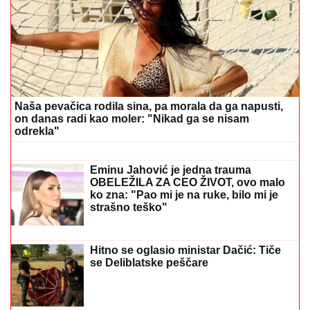
DVOJICA RADNIKA POVREĐENA U FABRICI
Incident u Kikindi: Jedan hitno prevezen u Novi Sad
(FOTO) BILA U KANDŽAMA DROGE,
DECA NISU IMALA ODEĆU
Pevačica
promenila život iz korena, pa pokazala
kako sada izgleda: "Bez filtera"
(FOTO) EVO GDE SE NALAZI PRVI
MUŽ JOVANE JEREMIĆ
Dok svi bruje
o Draganovoj veridbi, Vojislav
napustio Srbiju, a voditeljki je velika
podrška: "Brak nam je bio savršen"