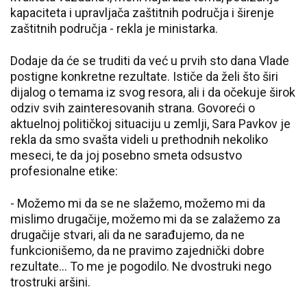
kapaciteta i upravljača zaštitnih područja i širenje
zaštitnih područja - rekla je ministarka.
Dodaje da će se truditi da već u prvih sto dana Vlade
postigne konkretne rezultate. Ističe da želi što širi
dijalog o temama iz svog resora, ali i da očekuje širok
odziv svih zainteresovanih strana. Govoreći o
aktuelnoj političkoj situaciju u zemlji, Sara Pavkov je
rekla da smo svašta videli u prethodnih nekoliko
meseci, te da joj posebno smeta odsustvo
profesionalne etike:
- Možemo mi da se ne slažemo, možemo mi da
mislimo drugačije, možemo mi da se zalažemo za
drugačije stvari, ali da ne sarađujemo, da ne
funkcionišemo, da ne pravimo zajednički dobre
rezultate… To me je pogodilo. Ne dvostruki nego
trostruki aršini.