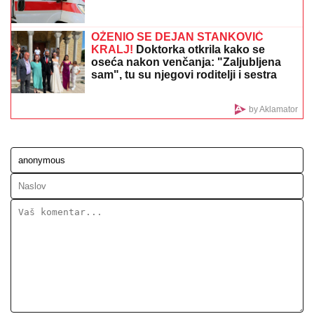
Naša pevačica rodila sina, pa morala da ga napusti,
on danas radi kao moler: "Nikad ga se nisam
odrekla"
NEREĆA U HRVATSKOJ:
Srušio se
bor na plaži u Crikvenici, povređeno
osmoro ljudi
Eminu Jahović je jedna trauma
OBELEŽILA ZA CEO ŽIVOT, ovo malo
ko zna: "Pao mi je na ruke, bilo mi je
strašno teško"