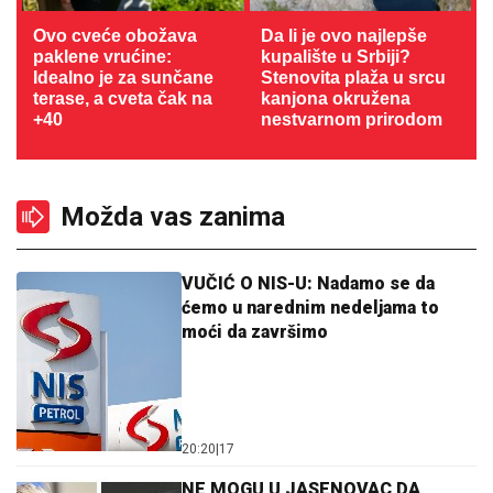
Ovo cveće obožava
Da li je ovo najlepše
paklene vrućine:
kupalište u Srbiji?
Idealno je za sunčane
Stenovita plaža u srcu
terase, a cveta čak na
kanjona okružena
+40
nestvarnom prirodom
Možda vas zanima
VUČIĆ O NIS-U: Nadamo se da
ćemo u narednim nedeljama to
moći da završimo
20:20
|
17
NE MOGU U JASENOVAC DA