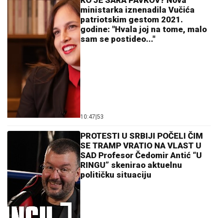
KO JE SARA PAVKOV? Nova
ministarka iznenadila Vučića
patriotskim gestom 2021.
godine: "Hvala joj na tome, malo
sam se postideo..."
10:47
|
53
PROTESTI U SRBIJI POČELI ČIM
SE TRAMP VRATIO NA VLAST U
SAD Profesor Čedomir Antić “U
RINGU” skenirao aktuelnu
političku situaciju