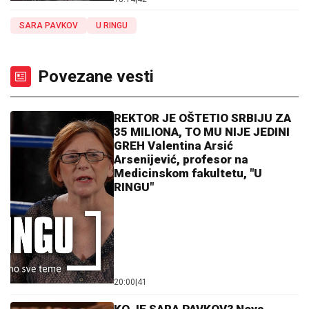
SARA PAVKOV
U RINGU
Povezane vesti
REKTOR JE OŠTETIO SRBIJU ZA
35 MILIONA, TO MU NIJE JEDINI
GREH Valentina Arsić
Arsenijević, profesor na
Medicinskom fakultetu, "U
RINGU"
20:00
|
41