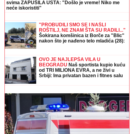
svima ZAPUŠILA USTA: "Došlo je vreme! Niko me
neće iskoristiti"
(VIDEO) PRAVILA HAOS U ELITI 9,
SAD POSTAJE PEVAČICA
Snimak
uzburkao mreže, silikoni u prvom
planu: O njenom skandalu sa 20
godina starijim brujao Balkan
"PROBUDILI SMO SE I NAŠLI
ROŠTILJ, NE ZNAM ŠTA SU RADILI..."
Šokirana komšinica iz Borče za "Blic"
nakon što je nađeno telo mladića (28):
Potresni prizori sa lica mesta (FOTO,
VIDEO)