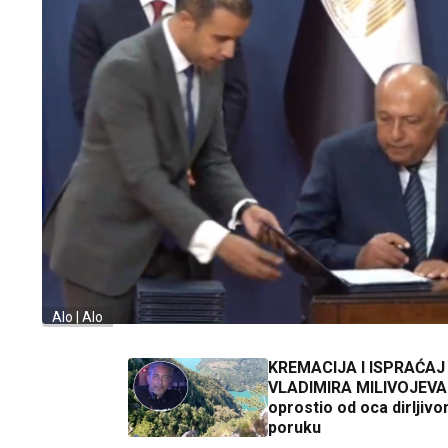
Alo | Alo
KREMACIJA I ISPRAĆAJ
VLADIMIRA MILIVOJEVA Sin s
oprostio od oca dirljiv
poruku