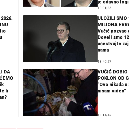
je odavno log
19:01
|
35
 2026.
ULOŽILI SMO 
INU
MILIONA EVR
lio
Vučić pozvao 
u
Doveli smo 12
učestvujte za
nama
18:40
|
27
I DA
VUČIĆ DOBIO
AĆEMO
POKLON OD 
ik
"Ovo nikada u 
e li
nisam video"
lan?
18:14
|
42