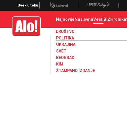
Uvek u toku.
Najnovije
Naslovna
Vesti
BIZ
Hronika
Alo
DRUŠTVO
POLITIKA
UKRAJINA
SVET
BEOGRAD
KIM
ŠTAMPANO IZDANJE