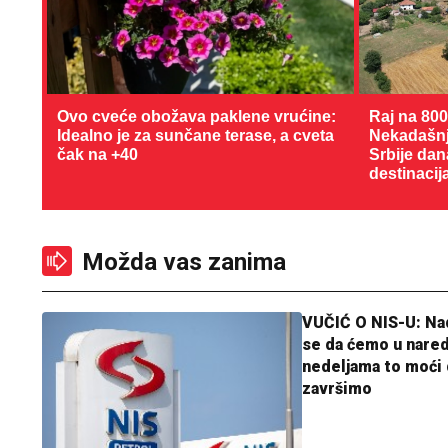
Ovo cveće obožava paklene vrućine:
Raj na 80
Idealno je za sunčane terase, a cveta
Nekadašnji
čak na +40
Srbije dan
destinacij
Možda vas zanima
VUČIĆ O NIS-U: N
se da ćemo u nare
nedeljama to moći 
završimo