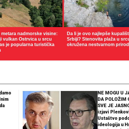
0 metara nadmorske visine:
Da li je ovo najlepše kupališ
 vulkan Ostrvica u srcu
Srbiji? Stenovita plaža u sr
as je popularna turistička
okružena nestvarnom priro
a
adamo
NE MOGU U 
dnim
DA POLOŽIM 
da
SVE JE JASNO
izjavi Plenkov
Ustaštvo pod
ideologija u H