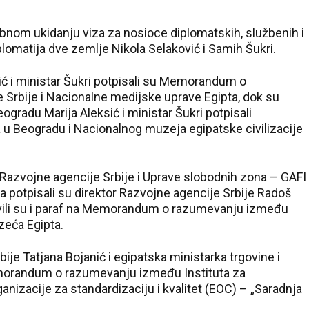
 ukidanju viza za nosioce diplomatskih, službenih i
plomatija dve zemlje Nikola Selaković i Samih Šukri.
ić i ministar Šukri potpisali su Memorandum o
e Srbije i Nacionalne medijske uprave Egipta, dok su
gradu Marija Aleksić i ministar Šukri potpisali
 Beogradu i Nacionalnog muzeja egipatske civilizacije
zvojne agencije Srbije i Uprave slobodnih zona – GAFI
sa potpisali su direktor Razvojne agencije Srbije Radoš
stavili su i paraf na Memorandum o razumevanju između
zeća Egipta.
bije Tatjana Bojanić i egipatska ministarka trgovine i
emorandum o razumevanju između Instituta za
ganizacije za standardizaciju i kvalitet (EOC) – „Saradnja