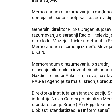
Irena Vujović.
Memorandum o razumevanju o međusobnom
specijalnih pasoša potpisali su šefovi di
Generalni direktor RTS-a Dragan Bujošev
razumevanju o saradnji Radio – televizij
direktorka Muzeja afričke umetnosti u Beo
Memorandum o saradnji između Muzeja u
u Kairu.
Memorandum o razumevanju o saradnji Ra
o jačanju bilateralnih investicionih odno
Gazdić i ministar Šukri, a njih dvojica 
RAS-a i Agencije za mala i srednja predu
Direktorka Instituta za standardizaciju Sr
industrije Nevin Gamea potpisali su M
standardizaciju Srbije (IŠ) i Egipatske or
u oblasti standardizacije i informisanja“.