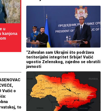
te u
cu kanjona
dom
"Zahvalan sam Ukrajini što podržava
teritorijalni integritet Srbije! Vučić
ugostio Zelenskog, zajedno se obratili
javnosti
JASENOVAC
CVEĆE,
 Vučić o
ića:
obna
rvatskoj, to