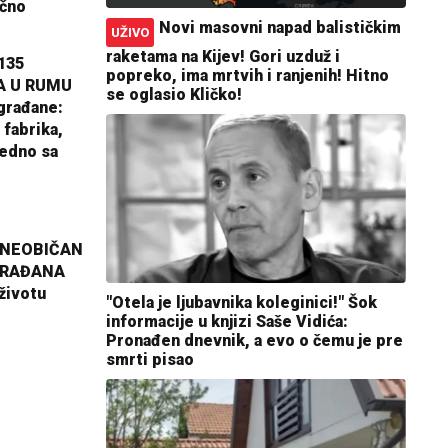
ično
Novi masovni napad balističkim
UŽIVO
raketama na Kijev! Gori uzduž i
135
popreko, ima mrtvih i ranjenih! Hitno
A U RUMU
se oglasio Kličko!
građane:
 fabrika,
jedno sa
 NEOBIČAN
GRAĐANA
životu
"Otela je ljubavnika koleginici!" Šok
informacije u knjizi Saše Vidića:
Pronađen dnevnik, a evo o čemu je pre
smrti pisao