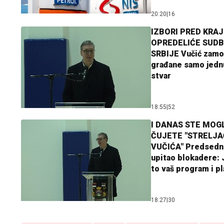
20:20
|
16
IZBORI PRED KRAJ
OPREDELIĆE SUDB
SRBIJE Vučić zamo
građane samo jedn
stvar
18:55
|
52
I DANAS STE MOGL
ČUJETE "STRELJ
VUČIĆA" Predsedn
upitao blokadere: J
to vaš program i p
18:27
|
30