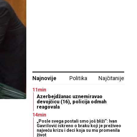
Najnovije
Politika
Najčitanije
11min
Azerbejdžanac uznemiravao
devojčicu (16), policija odmah
reagovala
14min
„Posle svega postali smo još bliži“: Ivan
Gavrilović iskreno o braku koji je preživeo
najveću krizu i deci koja su mu promenila
život