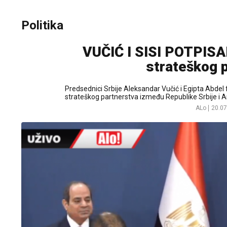
Politika
VUČIĆ I SISI POTPISA
strateškog 
Predsednici Srbije Aleksandar Vučić i Egipta Abdel f
strateškog partnerstva između Republike Srbije i A
ALo
20.07