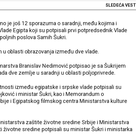
SLEDEĆA VEST
ano je još 12 sporazuma o saradnji, među kojima i
lade Egipta koji su potpisali prvi potpredsednik Vlade
spoljnih poslova Samih Šukri.
ram u oblasti obrazovanja između dve vlade.
umarstva Branislav Nedimović potpisao je sa Šukrijem
dve zemlje u saradnji u oblasti poljoprivrede.
tnosti između egipatske i srpske vlade potpisali su
ojković i ministar Šukri, kao i Memorandum o
je i Egipatskog filmskog centra Ministarstva kulture
arstva zaštite životne sredine Srbije i Ministarstva
i životne sredine potpisali su ministar Šukri i ministarka