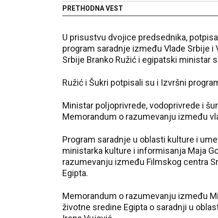
PRETHODNA VEST
U prisustvu dvojice predsednika, potpis
program saradnje između Vlade Srbije i V
Srbije Branko Ružić i egipatski ministar 
Ružić i Šukri potpisali su i Izvršni prog
Ministar poljoprivrede, vodoprivrede i š
Memorandum o razumevanju između vlada 
Program saradnje u oblasti kulture i ume
ministarka kulture i informisanja Maja G
razumevanju između Filmskog centra Srbi
Egipta.
Memorandum o razumevanju između Minist
životne sredine Egipta o saradnji u oblast