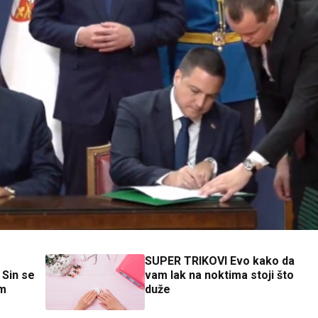
SUPER TRIKOVI Evo kako da
e
vam lak na noktima stoji što
om
duže