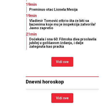
19min
Preminuo otac Lionela Mesija
19min
Vladimir Tomović otkrio šta će biti sa
bazenima koje mu je inspekcija zatvorila!
Javno zapretio
21min
Dočekala i ona 60: Filmska diva proslavila
jubilej u golišavom izdanju, i dalje
zategnuta kao praćka
Vidi sve
Dnevni horoskop
Vidi sve