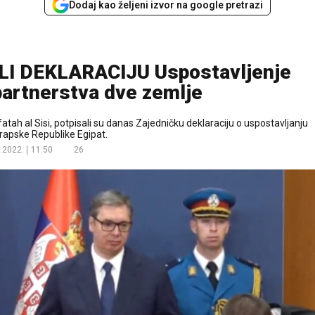
Dodaj kao željeni izvor na google pretrazi
LI DEKLARACIJU Uspostavljenje
partnerstva dve zemlje
atah al Sisi, potpisali su danas Zajedničku deklaraciju o uspostavljanju
rapske Republike Egipat.
.2022.
11:50
26