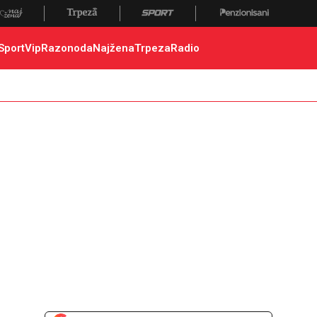
Sport
Vip
Razonoda
Najžena
Trpeza
Radio