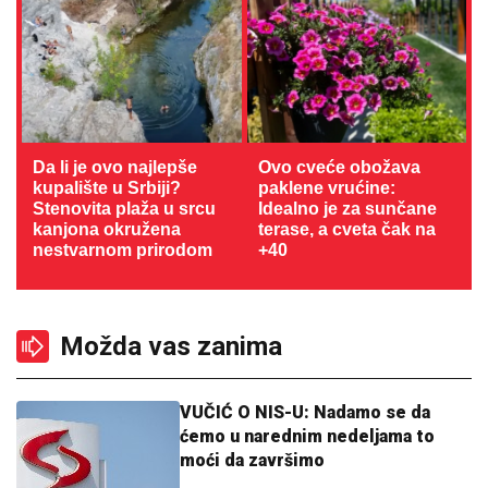
Da li je ovo najlepše
Ovo cveće obožava
kupalište u Srbiji?
paklene vrućine:
Stenovita plaža u srcu
Idealno je za sunčane
kanjona okružena
terase, a cveta čak na
nestvarnom prirodom
+40
Možda vas zanima
VUČIĆ O NIS-U: Nadamo se da
ćemo u narednim nedeljama to
moći da završimo