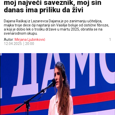
moj najveći saveznik, moj sin
danas ima priliku da živi
Dajana Raškaj iz Lazarevca Dajana je po zanimanju učiteljica,
majka troje dece čiji najstariji sin Vasilije boluje od cistične fibroze,
a koji je dobio lek o trošku države u martu 2025, obratila se na
svenarodnom skupu.
Autor:
Mirjana Ljubinković
1
12.04.2025.
20:00