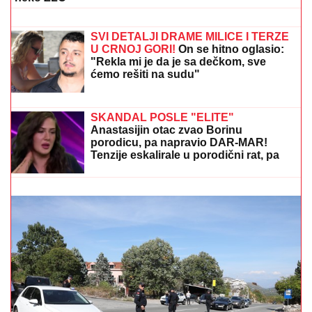
stakla na skupocenom "bentliju"
EU STALA IZA TRAMPOVOG PLANA
ZA GAZU:
Kalas pozvala sve strane da
bez odlaganja sprovedu dogovor
"MOŽDA JE ON SERIJSKI UBICA"
Žarko Popović za
Blic TV o misteriji ubistva lepe Ruskinje u Beogradu:
"Treba proveriti da nije još negde u Srbiji napravio
neko ZLO"
"BILA JE PROSTA I VULGARNA"