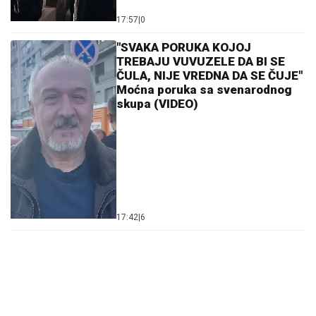
17:57
|
0
"SVAKA PORUKA KOJOJ
TREBAJU VUVUZELE DA BI SE
ČULA, NIJE VREDNA DA SE ČUJE"
Moćna poruka sa svenarodnog
skupa (VIDEO)
17:42
|
6