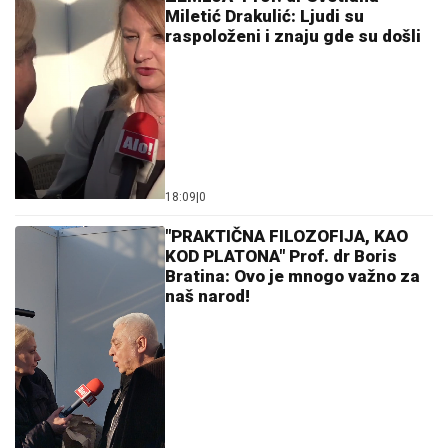
Miletić Drakulić: Ljudi su
raspoloženi i znaju gde su došli
18:09
|
0
"PRAKTIČNA FILOZOFIJA, KAO
KOD PLATONA" Prof. dr Boris
Bratina: Ovo je mnogo važno za
naš narod!