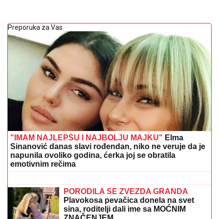
Preporuka za Vas
"IMAM NAJLEPŠU I NAJBOLJU MAJKU"
Elma
Sinanović danas slavi rođendan, niko ne veruje da je
napunila ovoliko godina, ćerka joj se obratila
emotivnim rečima
BRENA PALA NA NASTUPU:
Pevačica doživela peh na bini, ali
njena reakcija je sve oduševila
(VIDEO)