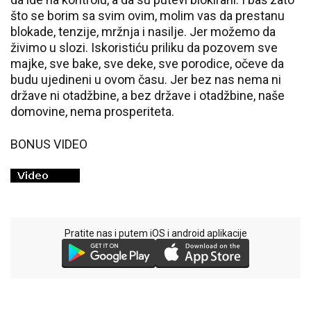
što se borim sa svim ovim, molim vas da prestanu
blokade, tenzije, mržnja i nasilje. Jer možemo da
živimo u slozi. Iskoristiću priliku da pozovem sve
majke, sve bake, sve deke, sve porodice, očeve da
budu ujedineni u ovom času. Jer bez nas nema ni
države ni otadžbine, a bez države i otadžbine, naše
domovine, nema prosperiteta.
BONUS VIDEO
Pratite nas i putem iOS i android aplikacije