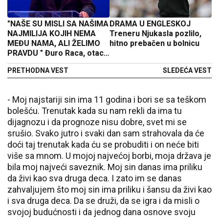
"NAŠE SU MISLI SA NAŠIMA
DRAMA U ENGLESKOJ
NAJMILIJA KOJIH NEMA
Treneru Njukasla pozlilo,
MEĐU NAMA, ALI ŽELIMO
hitno prebačen u bolnicu
PRAVDU " Đuro Raca, otac
tragično preminule
PRETHODNA VEST
SLEDEĆA VEST
Goranke Raca obratio se
okupljenima emotivnim
govorom
- Moj najstariji sin ima 11 godina i bori se sa teškom
bolešću. Trenutak kada su nam rekli da ima tu
dijagnozu i da prognoze nisu dobre, svet mi se
srušio. Svako jutro i svaki dan sam strahovala da će
doći taj trenutak kada ću se probuditi i on neće biti
više sa mnom. U mojoj najvećoj borbi, moja država je
bila moj najveći saveznik. Moj sin danas ima priliku
da živi kao sva druga deca. I zato im se danas
zahvaljujem što moj sin ima priliku i šansu da živi kao
i sva druga deca. Da se druži, da se igra i da misli o
svojoj budućnosti i da jednog dana osnove svoju