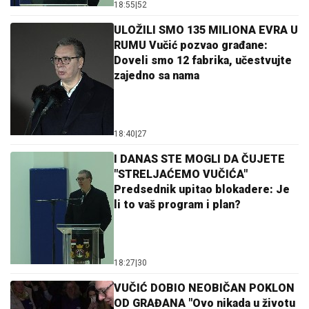
18:55
|
52
ULOŽILI SMO 135 MILIONA EVRA U
RUMU Vučić pozvao građane:
Doveli smo 12 fabrika, učestvujte
zajedno sa nama
18:40
|
27
I DANAS STE MOGLI DA ČUJETE
"STRELJAĆEMO VUČIĆA"
Predsednik upitao blokadere: Je
li to vaš program i plan?
18:27
|
30
VUČIĆ DOBIO NEOBIČAN POKLON
OD GRAĐANA "Ovo nikada u životu