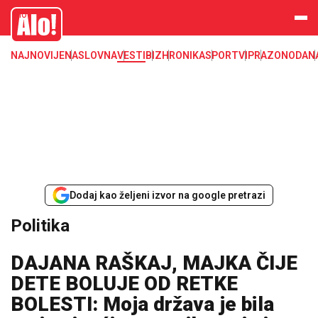
Alo
NAJNOVIJE
NASLOVNA
VESTI
BIZ
HRONIKA
SPORT
VIP
RAZONODA
N
Dodaj kao željeni izvor na google pretrazi
Politika
DAJANA RAŠKAJ, MAJKA ČIJE
DETE BOLUJE OD RETKE
BOLESTI: Moja država je bila