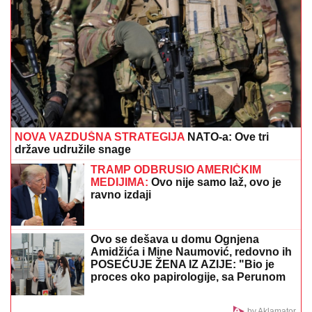
Anastasijin otac zvao Borinu
porodicu, pa napravio DAR-MAR!
Tenzije eskalirale u porodični rat, pa
usledio OBRT
Otkriveno koliko je Dragan Stanković
STARIJI OD VERENICE Aleksandre:
Krili mesecima ovaj podatak, sada se
sve saznalo
SRBIN UHAPŠEN U CRNOJ GORI
Jurcao auto-putem
više od 170 kilometara na sat
Jovana Jeremić PREKINULA