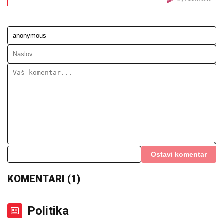
ĆUTANJE, šalje poruku bivšem i
otkriva NEPOZNATE DETALJE:
"Devojka je radnica u njegovoj firmi,
pravi bureke"
Zdravko Kuzmanović u provodu sa
provokatorom Džakom? Žena otkrila
šta se desilo
ALARM ZA IZRAEL:
Arapske i islamske zemlje
ujedinile snage – dogovorena zajednička akcija za
Jerusalim