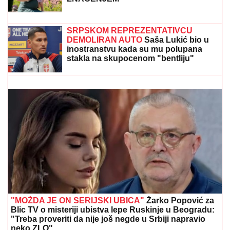
PORODILA SE ZVEZDA GRANDA
Plavokosa pevačica donela na svet
sina, roditelji dali ime sa MOĆNIM
ZNAČENJEM
NOVAK ĐOKOVIĆ ČEKAO U REDU DA KUPI
SLADOLED
Prodavačica iz Crne Gore otkrila
nepoznat detalj o našem teniseru, evo kako se
ponaša na letovanju
SRPSKOM REPREZENTATIVCU
DEMOLIRAN AUTO
Saša Lukić bio u
inostranstvu kada su mu polupana