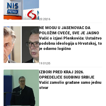
20:20
|
16
NE MOGU U JASENOVAC DA
POLOŽIM CVEĆE, SVE JE JASNO
Vučić o izjavi Plenkovića: Ustaštvo
podobna ideologija u Hrvatskoj, to
je odavno logično
19:01
|
35
IZBORI PRED KRAJ 2026.
OPREDELIĆE SUDBINU SRBIJE
Vučić zamolio građane samo jednu
stvar