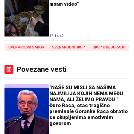
nisam video"
18:14
|
42
SVENARODNI SABOR
SVENARODNI SKUP
SKUP U BEOGRADU
Povezane vesti
"NAŠE SU MISLI SA NAŠIMA
NAJMILIJA KOJIH NEMA MEĐU
NAMA, ALI ŽELIMO PRAVDU "
Đuro Raca, otac tragično
preminule Goranke Raca obratio
se okupljenima emotivnim
govorom