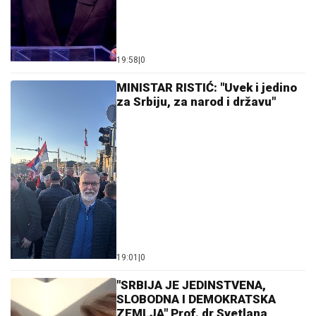
19:58
|
0
MINISTAR RISTIĆ: "Uvek i jedino
za Srbiju, za narod i državu"
19:01
|
0
"SRBIJA JE JEDINSTVENA,
SLOBODNA I DEMOKRATSKA
ZEMLJA" Prof. dr Svetlana