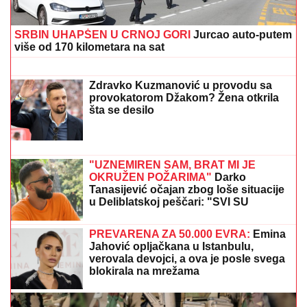
Slavica Dobrojević SUROVO O ĆERKI
Staniji, otkrila detalje iz privatnog
života: "Bilo je bolnih i ružnih
trenutaka"
SVI DETALJI DRAME MILICE I TERZE
U CRNOJ GORI!
On se hitno oglasio:
"Rekla mi je da je sa dečkom, sve
ćemo rešiti na sudu"
OLUJNI FRONT IDE KA SRBIJI:
Stižu jaki udari vetra i
kiša, na udaru će biti prvo ovi delovi naše zemlje
SKANDAL POSLE "ELITE"