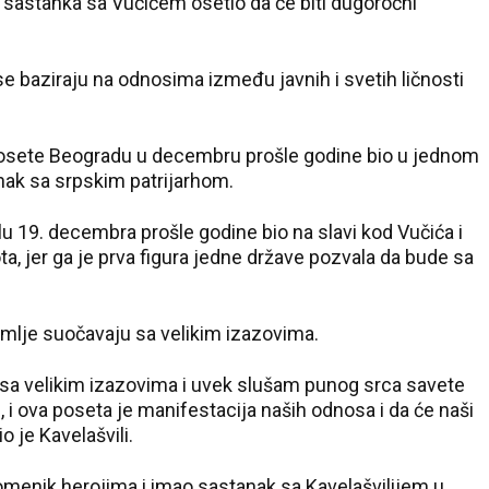
sle sastanka sa Vučićem osetio da će biti dugoročni
e baziraju na odnosima između javnih i svetih ličnosti
posete Beogradu u decembru prošle godine bio u jednom
nak sa srpskim patrijarhom.
u 19. decembra prošle godine bio na slavi kod Vučića i
ota, jer ga je prva figura jedne države pozvala da bude sa
mlje suočavaju sa velikim izazovima.
sa velikim izazovima i uvek slušam punog srca savete
e, i ova poseta je manifestacija naših odnosa i da će naši
io je
Kavelašvili
.
pomenik herojima i imao sastanak sa
Kavelašvilijem
u