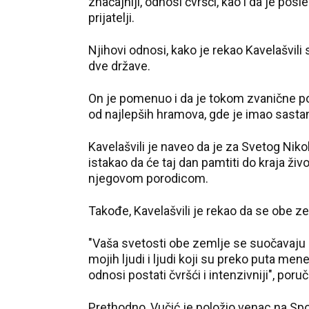
značajniji, odnosi čvršći, kao i da je po
prijatelji.
Njihovi odnosi, kako je rekao
Kavelašvili
s
dve države.
On je pomenuo i da je tokom zvanične 
od najlepših hramova, gde je imao sasta
Kavelašvili
je naveo da je za Svetog Nikol
istakao da će taj dan pamtiti do kraja živ
njegovom porodicom.
Takođe,
Kavelašvili
je rekao da se obe ze
"Vaša svetosti obe zemlje se suočavaju 
mojih ljudi i ljudi koji su preko puta men
odnosi postati čvršći i intenzivniji", poruč
Prethodno, Vučić je položio venac na S