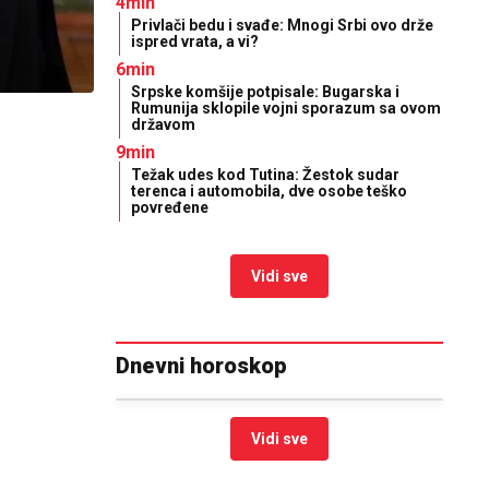
4min
Privlači bedu i svađe: Mnogi Srbi ovo drže
ispred vrata, a vi?
6min
Srpske komšije potpisale: Bugarska i
Rumunija sklopile vojni sporazum sa ovom
državom
9min
Težak udes kod Tutina: Žestok sudar
terenca i automobila, dve osobe teško
povređene
Vidi sve
Dnevni horoskop
Vidi sve