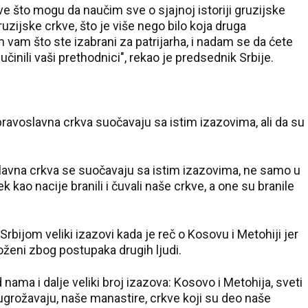
sve što mogu da naučim sve o sjajnoj istoriji gruzijske
ruzijske crkve, što je više nego bilo koja druga
 vam što ste izabrani za patrijarha, i nadam se da ćete
činili vaši prethodnici", rekao je predsednik Srbije.
 pravoslavna crkva suočavaju sa istim izazovima, ali da su
oslavna crkva se suočavaju sa istim izazovima, ne samo u
ek kao nacije branili i čuvali naše crkve, a one su branile
rbijom veliki izazovi kada je reč o Kosovu i Metohiji jer
oženi zbog postupaka drugih ljudi.
ama i dalje veliki broj izazova: Kosovo i Metohija, sveti
o ugrožavaju, naše manastire, crkve koji su deo naše