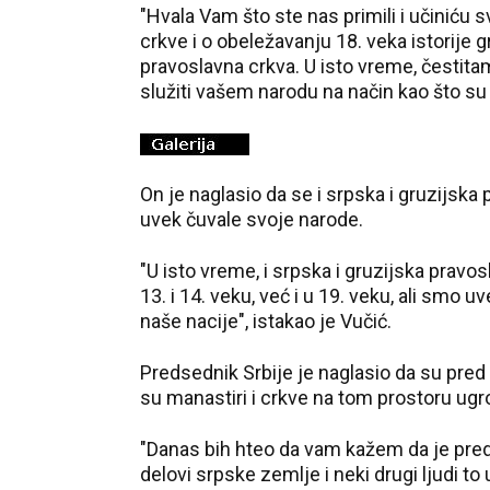
"Hvala Vam što ste nas primili i učiniću 
crkve i o obeležavanju 18. veka istorije g
pravoslavna crkva. U isto vreme, čestitam
služiti vašem narodu na način kao što su u
On je naglasio da se i srpska i gruzijska
uvek čuvale svoje narode.
"U isto vreme, i srpska i gruzijska prav
13. i 14. veku, već i u 19. veku, ali smo uv
naše nacije", istakao je Vučić.
Predsednik Srbije je naglasio da su pred S
su manastiri i crkve na tom prostoru ugr
"Danas bih hteo da vam kažem da je pred n
delovi srpske zemlje i neki drugi ljudi t