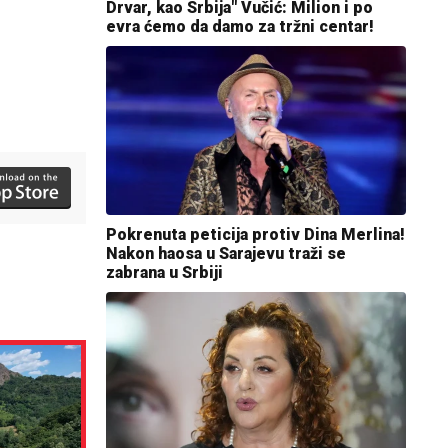
Drvar, kao Srbija" Vučić: Milion i po
evra ćemo da damo za tržni centar!
Pokrenuta peticija protiv Dina Merlina!
Nakon haosa u Sarajevu traži se
zabrana u Srbiji