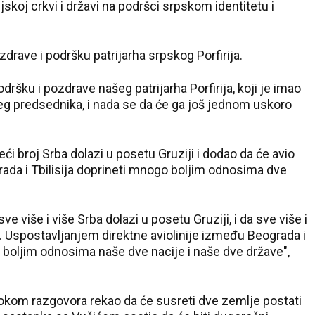
skoj crkvi i državi na podršci srpskom identitetu i
zdrave i podršku patrijarha srpskog
Porfirija
.
odršku i pozdrave našeg patrijarha
Porfirija
, koji je imao
eg predsednika, i nada se da će ga još jednom uskoro
i broj Srba dolazi u posetu Gruziji i dodao da će avio
rada i Tbilisija doprineti mnogo boljim odnosima dve
30 °C
e više i više Srba dolazi u posetu Gruziji, i da sve više i
Loznica
e. Uspostavljanjem direktne
aviolinije
između Beograda i
 boljim odnosima naše dve nacije i naše dve države",
okom razgovora rekao da će susreti dve zemlje postati