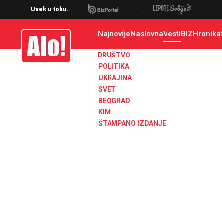
Uvek u toku.
Najnovije
Naslovna
Vesti
BIZ
Hronika
Alo
DRUŠTVO
POLITIKA
UKRAJINA
SVET
BEOGRAD
KIM
ŠTAMPANO IZDANJE