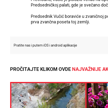
Predsedničkoj palati, gde je svečano doč
Predsednik Vučić boraviće u zvaničnoj po
prva
zvančna
poseta toj zemlji.
Pratite nas i putem iOS i android aplikacije
PROČITAJTE KLIKOM OVDE
NAJVAŽNIJE AK