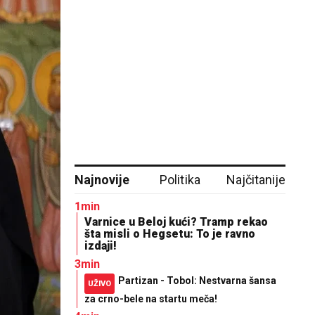
Najnovije
Politika
Najčitanije
1min
Varnice u Beloj kući? Tramp rekao
šta misli o Hegsetu: To je ravno
izdaji!
3min
Partizan - Tobol: Nestvarna šansa
UŽIVO
za crno-bele na startu meča!