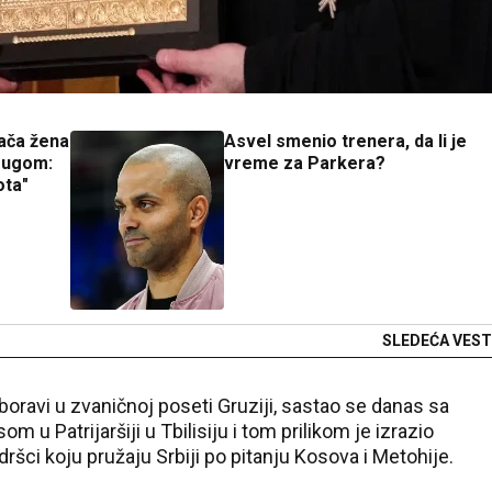
vača žena
Asvel smenio trenera, da li je
drugom:
vreme za Parkera?
ota"
SLEDEĆA VEST
boravi u zvaničnoj poseti Gruziji, sastao se danas sa
osom
u Patrijaršiji u Tbilisiju i tom prilikom je izrazio
dršci koju pružaju Srbiji po pitanju Kosova i Metohije.