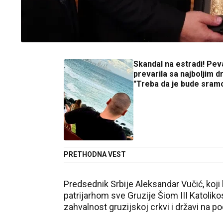
Skandal na estradi! Pe
prevarila sa najboljim 
"Treba da je bude sram
PRETHODNA VEST
Predsednik Srbije Aleksandar Vučić, koji 
patrijarhom sve Gruzije
Šiom
III
Katolik
zahvalnost gruzijskoj crkvi i državi na po