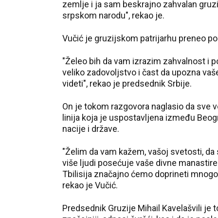
zemlje i ja sam beskrajno zahvalan gruzij
srpskom narodu", rekao je.
Vučić je gruzijskom patrijarhu preneo po
"Želeo bih da vam izrazim zahvalnost i p
veliko zadovoljstvo i čast da upozna vaš
videti", rekao je predsednik Srbije.
On je tokom razgovora naglasio da sve već
linija koja je uspostavljena između Beog
nacije i države.
"Želim da vam kažem, vašoj svetosti, da sv
više ljudi posećuje vaše divne manastir
Tbilisija značajno ćemo doprineti mnogo
rekao je Vučić.
Predsednik Gruzije Mihail
Kavelašvili
je t