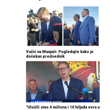
Vučić na Manjači: Pogledajte kako je
dočekan predsednik
"Uložili smo 4 miliona i 10 hiljada evra u