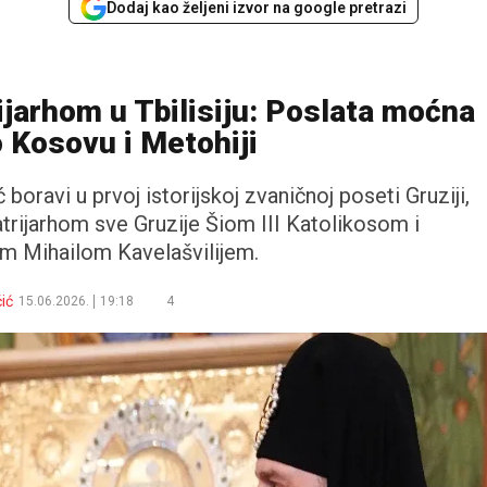
Dodaj kao željeni izvor na google pretrazi
ijarhom u Tbilisiju: Poslata moćna
 Kosovu i Metohiji
boravi u prvoj istorijskoj zvaničnoj poseti Gruziji,
atrijarhom sve Gruzije Šiom III Katolikosom i
m Mihailom Kavelašvilijem.
ić
15.06.2026.
19:18
4