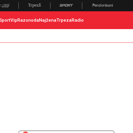
Sport
Vip
Razonoda
Najžena
Trpeza
Radio