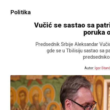
Politika
Vučić se sastao sa patr
poruka o
Predsednik Srbije Aleksandar Vučić 
gde se u Tbilisiju sastao sa p
predsedniko
Autor:
Igor Stanč