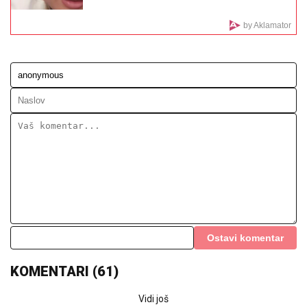
(VIDEO)
"UZNEMIREN SAM, BRAT MI JE
OKRUŽEN POŽARIMA"
Darko
Tanasijević očajan zbog loše situacije
u Deliblatskoj peščari: "SVI SU
EVAKUISANI", otkrio koje informacije
ima
ZAVRŠILI IZA REŠETAKA:
Tri poznata
influensera osuđena na zatvor zbog
snimka o predsedniku
UMRO POZNATI MUZIČAR,
preminuo u 78. godini