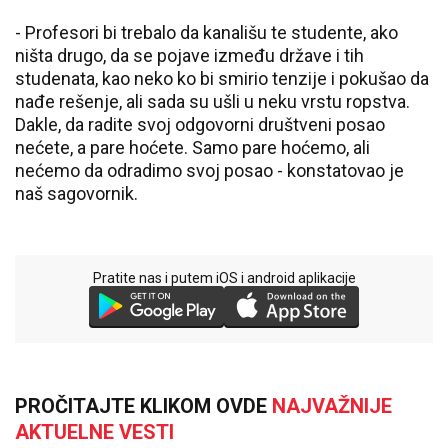
- Profesori bi trebalo da kanališu te studente, ako
ništa drugo, da se pojave između države i tih
studenata, kao neko ko bi smirio tenzije i pokušao da
nađe rešenje, ali sada su ušli u neku vrstu ropstva.
Dakle, da radite svoj odgovorni društveni posao
nećete, a pare hoćete. Samo pare hoćemo, ali
nećemo da odradimo svoj posao - konstatovao je
naš sagovornik.
Pratite nas i putem iOS i android aplikacije
PROČITAJTE KLIKOM OVDE
NAJVAŽNIJE
AKTUELNE VESTI