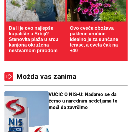
Da li je ovo najlepše
Ovo cveće obožava
kupalište u Srbiji?
paklene vrućine:
Stenovita plaža u srcu
Idealno je za sunčane
kanjona okružena
terase, a cveta čak na
nestvarnom prirodom
+40
Možda vas zanima
VUČIĆ O NIS-U: Nadamo se da
ćemo u narednim nedeljama to
moći da završimo