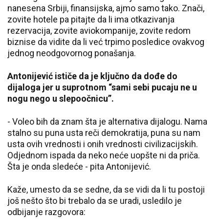
nanesena Srbiji, finansijska, ajmo samo tako. Znači,
zovite hotele pa pitajte da li ima otkazivanja
rezervacija, zovite aviokompanije, zovite redom
biznise da vidite da li već trpimo posledice ovakvog
jednog neodgovornog ponašanja.
Antonijević ističe da je ključno da dođe do
dijaloga jer u suprotnom “sami sebi pucaju ne u
nogu nego u slepoočnicu”.
- Voleo bih da znam šta je alternativa dijalogu. Nama
stalno su puna usta reči demokratija, puna su nam
usta ovih vrednosti i onih vrednosti civilizacijskih.
Odjednom ispada da neko neće uopšte ni da priča.
Šta je onda sledeće - pita Antonijević.
Kaže, umesto da se sedne, da se vidi da li tu postoji
još nešto što bi trebalo da se uradi, usledilo je
odbijanje razgovora: