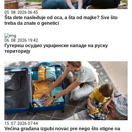
05. 08. 2026 06:45
Šta dete nasleđuje od oca, a šta od majke? Sve što
treba da znate o genetici
06. 08. 2026 19:42
Гутереш осудио украјинске нападе на руску
територију
15. 07. 2026 07:44
Većina građana izgubi novac pre nego što stigne na