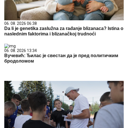
06. 08. 2026 06:38
Da li je genetika zaslužna za rađanje blizanaca? Istina o
naslednim faktorima i blizanačkoj trudnoći
06. 08. 2026 13:34
Вучевић: Ђилас је свестан да је пред политичким
бродоломом