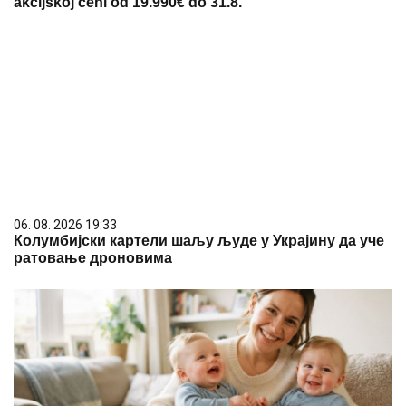
akcijskoj ceni od 19.990€ do 31.8.
06. 08. 2026 19:33
Колумбијски картели шаљу људе у Украјину да уче
ратовање дроновима