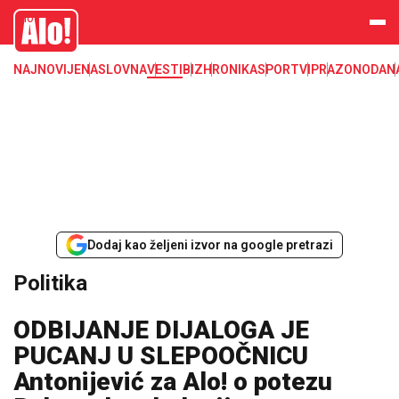
Alo
NAJNOVIJE
NASLOVNA
VESTI
BIZ
HRONIKA
SPORT
VIP
RAZONODA
N
Dodaj kao željeni izvor na google pretrazi
Politika
ODBIJANJE DIJALOGA JE
PUCANJ U SLEPOOČNICU
Antonijević za Alo! o potezu