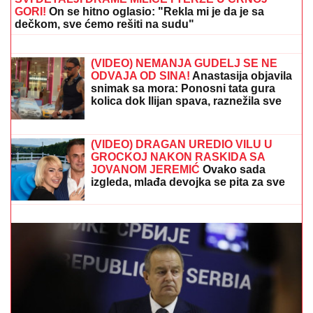
GIPSANI LAVOVI
Ovo je porodična
kuća Dragana Stankovića, sazidao
dvorac u Grockoj, tu razvio i biznis
(VIDEO)
Bila je mega popularna, a onda
napustila estradu i zaposlila se u
vulkanizerskoj radnji: "Plata mi je bila
500 maraka"
SVI DETALJI DRAME MILICE I TERZE U CRNOJ
GORI!
On se hitno oglasio: "Rekla mi je da je sa
dečkom, sve ćemo rešiti na sudu"