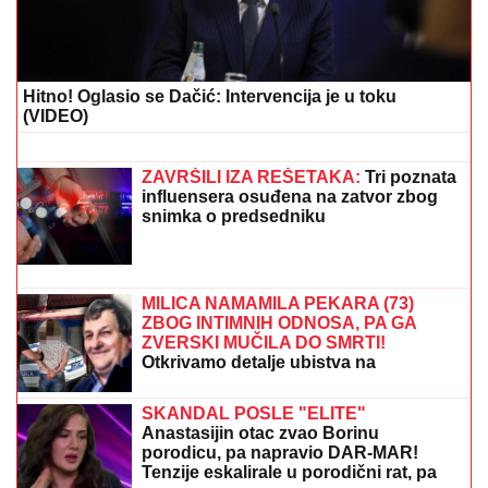
ŠTA VIDETI U BARSELONI:
Ako prvi
put putujete u Španiju ovih osam
znamenitosti morate da vidite
(VIDEO) NEMANJA GUDELJ SE NE
ODVAJA OD SINA!
Anastasija objavila
snimak sa mora: Ponosni tata gura
kolica dok Ilijan spava, raznežila sve
MAJA SE OGLASILA NAKON SKANDALA SA
ASMINOM I GABI:
"Sve poruke je obrisao, ali sam