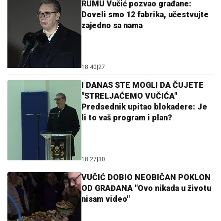
RUMU Vučić pozvao građane:
Doveli smo 12 fabrika, učestvujte
zajedno sa nama
18:40
|
27
I DANAS STE MOGLI DA ČUJETE
"STRELJAĆEMO VUČIĆA"
Predsednik upitao blokadere: Je
li to vaš program i plan?
18:27
|
30
VUČIĆ DOBIO NEOBIČAN POKLON
OD GRAĐANA "Ovo nikada u životu
nisam video"