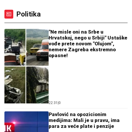
MILICA NAMAMILA PEKARA (73)
ZBOG INTIMNIH ODNOSA, PA GA
ZVERSKI MUČILA DO SMRTI!
Otkrivamo detalje ubistva na
Karaburmi koji LEDE KRV: Izdahnuo u
najgorim mukama dok su ga
SKANDAL POSLE "ELITE"
osumnjičeni pljačkali
Anastasijin otac zvao Borinu
porodicu, pa napravio DAR-MAR!
Tenzije eskalirale u porodični rat, pa
usledio OBRT
Haos u centru Sarajeva: Tuča navijača dva najveća
kluba, baklje na sve strane (FOTO)