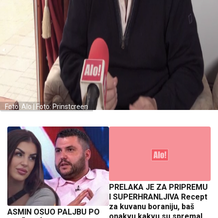
Foto: Alo | Foto: Prinstcreen
PRELAKA JE ZA PRIPREMU
I SUPERHRANLJIVA Recept
za kuvanu boraniju, baš
ASMIN OSUO PALJBU PO
onakvu kakvu su spremale