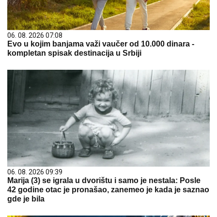
06. 08. 2026 07:08
Evo u kojim banjama važi vaučer od 10.000 dinara -
kompletan spisak destinacija u Srbiji
06. 08. 2026 09:39
Marija (3) se igrala u dvorištu i samo je nestala: Posle
42 godine otac je pronašao, zanemeo je kada je saznao
gde je bila