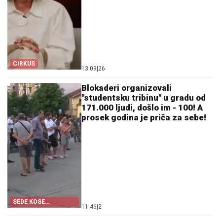
CIRKUS
13:09
|
26
Blokaderi organizovali
"studentsku tribinu" u gradu od
171.000 ljudi, došlo im - 100! A
prosek godina je priča za sebe!
SEDE KOSE
11:46
|
2
"STUDENTSKE"