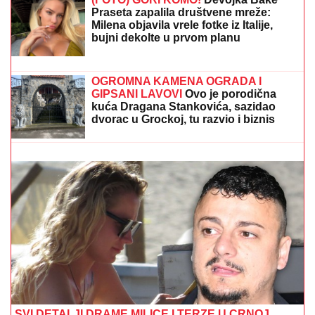
Dino Merlin obradio od stranih
izvođača - ostaćete u čudu kad vidite
spisak
(FOTO) GORI KOMO!
Devojka Bake
Praseta zapalila društvene mreže:
Milena objavila vrele fotke iz Italije,
bujni dekolte u prvom planu
SIN BRUTALNO TUKAO MAJKU DO SMRTI!
Strašni
detalji jezivog zločina na Novom Beogradu: Nakon
ubistva pokušao da skoči sa terase!
OGROMNA KAMENA OGRADA I