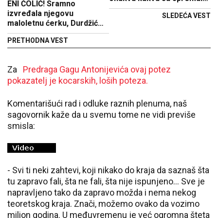
ENI ČOLIĆ! Sramno
naše bake
izvređala njegovu
SLEDEĆA VEST
maloletnu ćerku, Durdžić
pobesneo, nije štedeo reči!
PRETHODNA VEST
Za
Predraga Gagu Antonijevića
ovaj potez
pokazatelj je kocarskih, loših poteza.
Komentarišući rad i odluke raznih plenuma, naš
sagovornik kaže da u svemu tome ne vidi previše
smisla:
- Svi ti neki zahtevi, koji nikako do kraja da saznaš šta
tu zapravo fali, šta ne fali, šta nije ispunjeno… Sve je
napravljeno tako da zapravo možda i nema nekog
teoretskog kraja. Znači, možemo ovako da vozimo
milion godina. U međuvremenu je već ogromna šteta