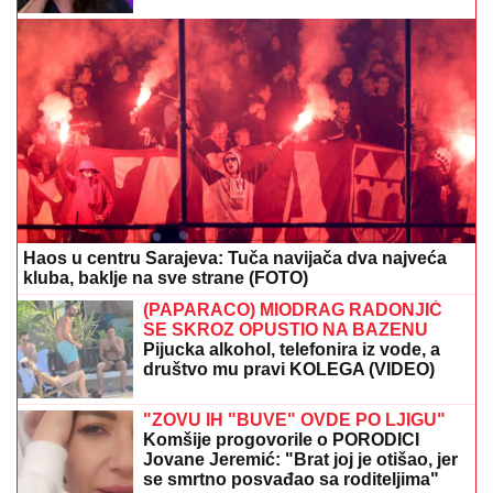
saznala istinu"
(VIDEO) DRAGAN UREDIO VILU U
GROCKOJ NAKON RASKIDA SA
JOVANOM JEREMIĆ
Ovako sada
izgleda, mlađa devojka se pita za sve
„ARISTOKRATSKO STOPALO"
Olivere Katarine: Izazivanje sudbine u
Klubu književnika
Hitno! Oglasio se Dačić: Intervencija je u toku