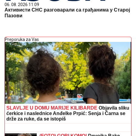
06. 08. 2026 11:09
Активисти СНС разговарали са грађанима у Старој
Пазови
Preporuka za Vas
SLAVLJE U DOMU MARIJE KILIBARDE
Objavila sliku
ćerkice i naslednice Anđelke Prpić: Senja i Čarna se
drže za ruke, da se istopiš
MNOGE OD OVIH PESAMA
OBOŽAVATE
Ovo je 10 numera koje je