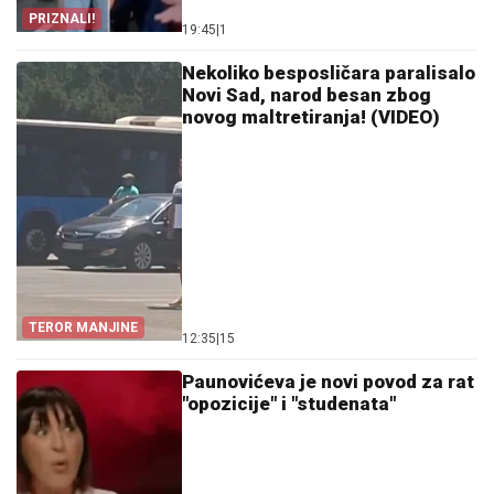
PRIZNALI!
19:45
|
1
Nekoliko besposličara paralisalo
Novi Sad, narod besan zbog
novog maltretiranja! (VIDEO)
TEROR MANJINE
12:35
|
15
Paunovićeva je novi povod za rat
"opozicije" i "studenata"