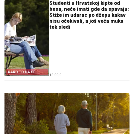
Studenti u Hrvatskoj kipte od
besa, neće imati gde da spavaju:
Stiže im udarac po džepu kakav
nisu očekivali, a još veća muka
tek sledi
KAKO TO DA SE
13:00
|
0
NIŠTA NE PITAMO"