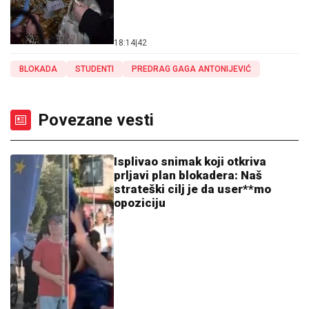
18:14
|
42
BLOKADA
STUDENTI
PREDRAG GAGA ANTONIJEVIĆ
Povezane vesti
Isplivao snimak koji otkriva
prljavi plan blokadera: Naš
strateški cilj je da user**mo
opoziciju