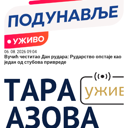
06. 08. 2026 09:04
Вучић честитао Дан рудара: Рударство опстаје као
један од стубова привреде