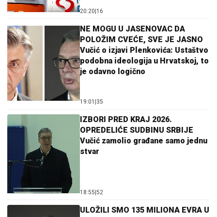
20:20
|
16
NE MOGU U JASENOVAC DA
POLOŽIM CVEĆE, SVE JE JASNO
Vučić o izjavi Plenkovića: Ustaštvo
podobna ideologija u Hrvatskoj, to
je odavno logično
19:01
|
35
IZBORI PRED KRAJ 2026.
OPREDELIĆE SUDBINU SRBIJE
Vučić zamolio građane samo jednu
stvar
18:55
|
52
ULOŽILI SMO 135 MILIONA EVRA U