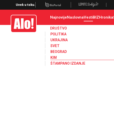
Kosovo i Metohija, KiM, kosovo, srbi na kosovu, priština, albanci, zajedni
Uvek u toku.
Najnovije
Naslovna
Vesti
BIZ
Hronika
Alo
DRUŠTVO
POLITIKA
UKRAJINA
SVET
BEOGRAD
KIM
ŠTAMPANO IZDANJE