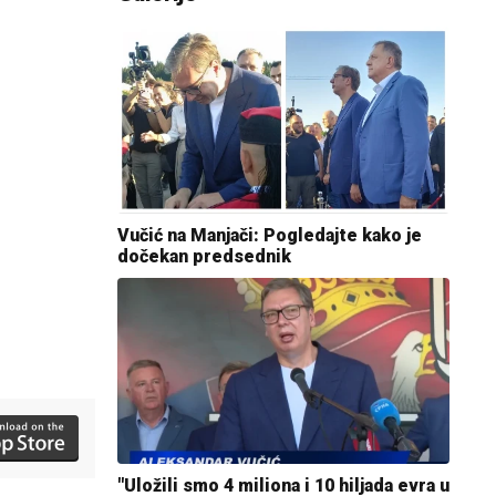
Vučić na Manjači: Pogledajte kako je
dočekan predsednik
"Uložili smo 4 miliona i 10 hiljada evra u