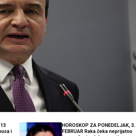
 13
HOROSKOP ZA PONEDELJAK, 3.
busa i
FEBRUAR Raka čeka neprijatno