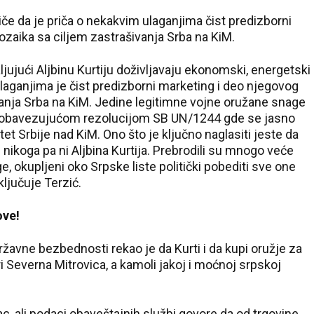
iče da je priča o nekakvim ulaganjima čist predizborni
zaika sa ciljem zastrašivanja Srba na KiM.
aljujući Aljbinu Kurtiju doživljavaju ekonomski, energetski
laganjima je čist predizborni marketing i deo njegovog
anja Srba na KiM. Jedine legitimne vojne oružane snage
a obavezujućom rezolucijom SB UN/1244 gde se jasno
ritet Srbije nad KiM. Ono što je ključno naglasiti jeste da
 nikoga pa ni Aljbina Kurtija. Prebrodili su mnogo veće
ge, okupljeni oko Srpske liste politički pobediti sve one
ljučuje Terzić.
34 °C
ove!
Loznica
ržavne bezbednosti rekao je da Kurti i da kupi oružje za
ri Severna Mitrovica, a kamoli jakoj i moćnoj srpskoj
ac, ali podaci obaveštajnih službi govore da od trgovine