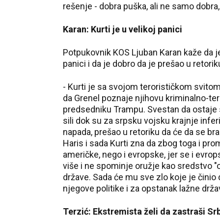
rešenje - dobra puška, ali ne samo dobra, 
Karan: Kurti je u velikoj panici
Potpukovnik KOS Ljuban Karan kaže da je 
panici i da je dobro da je prešao u retori
- Kurti je sa svojom terorističkom svitom
da Grenel poznaje njihovu kriminalno-tero
predsedniku Trampu. Svestan da ostaje s
sili dok su za srpsku vojsku krajnje infer
napada, prešao u retoriku da će da se br
Haris i sada Kurti zna da zbog toga i pr
američke, nego i evropske, jer se i evrops
više i ne spominje oružje kao sredstvo "
države. Sada će mu sve zlo koje je činio
njegove politike i za opstanak lažne drž
Terzić: Ekstremista želi da zastraši Sr