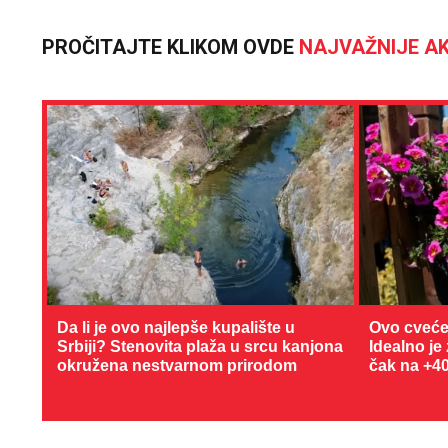
PROČITAJTE KLIKOM OVDE
NAJVAŽNIJE AK
Da li je ovo najlepše kupalište u
Ovo cveće
Srbiji? Stenovita plaža u srcu kanjona
Idealno je
okružena nestvarnom prirodom
čak na +4