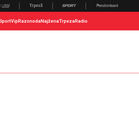
ca srpskih opština, sever kosova, jug kosova, ibar
Sport
Vip
Razonoda
Najžena
Trpeza
Radio