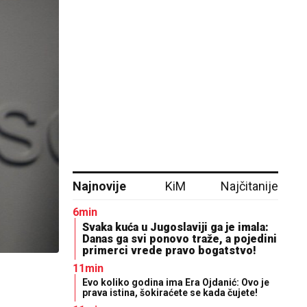
Najnovije
KiM
Najčitanije
6min
Svaka kuća u Jugoslaviji ga je imala:
Danas ga svi ponovo traže, a pojedini
primerci vrede pravo bogatstvo!
11min
Evo koliko godina ima Era Ojdanić: Ovo je
prava istina, šokiraćete se kada čujete!