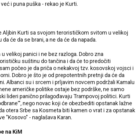
već i puna puška - rekao je Kurti.
Aljbin Kurti sa svojom terorističkom svitom u velikoj
ku da će da se brani, a ne da će da napada.
 u velikoj panici i ne bez razloga. Dobro zna
rističku suštinu do tančina i da će to predočiti
am počeo je da priča o nekakvoj tzv. kosovskoj vojsci i
iorni. Dobro je što je od prepotentnih pretnji da će da
ani. Albanci su i srcem i prljavim novcem podržali Kamalu
omene američke politike ostaje bez podrške, ne samo
ki lideri panično prilagođavaju Trampovoj politici. Kurti
odbrane'", nego novac koji će obezbediti opstanak lažne
 da otera Srbe sa Kosmeta biti kamen o vrat i za opstanak
ave "Kosovo" - naglašava Karan.
be na KiM