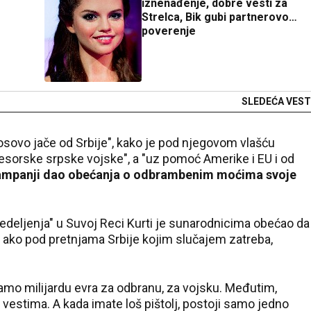
iznenađenje, dobre vesti za
Strelca, Bik gubi partnerovo
poverenje
SLEDEĆA VEST
Kosovo jače od Srbije", kako je pod njegovom vlašću
sorske srpske vojske", a "uz pomoć Amerike i EU i od
kampanji dao obećanja o odbrambenim moćima svoje
deljenja" u Suvoj Reci Kurti je sunarodnicima obećao da
 ako pod pretnjama Srbije kojim slučajem zatreba,
amo milijardu evra za odbranu, za vojsku. Međutim,
vestima. A kada imate loš pištolj, postoji samo jedno