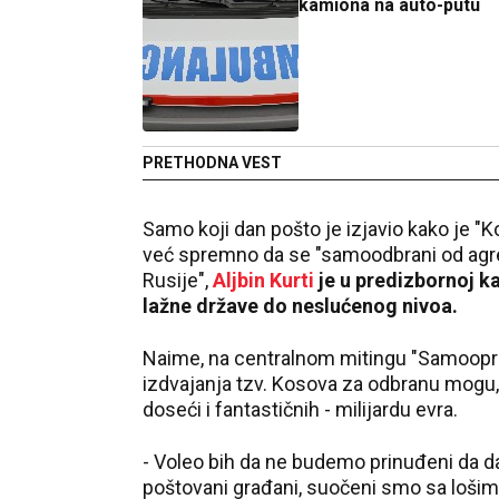
kamiona na auto-putu
PRETHODNA VEST
Samo koji dan pošto je izjavio kako je "
već spremno da se "samoodbrani od agre
Rusije",
Aljbin Kurti
je u predizbornoj 
lažne države do neslućenog nivoa.
Naime, na centralnom mitingu "Samoopre
izdvajanja tzv. Kosova za odbranu mogu,
doseći i fantastičnih - milijardu evra.
- Voleo bih da ne budemo prinuđeni da d
poštovani građani, suočeni smo sa lošim 