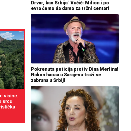
Drvar, kao Srbija" Vučić: Milion i po
evra ćemo da damo za tržni centar!
Pokrenuta peticija protiv Dina Merlina!
Nakon haosa u Sarajevu traži se
zabrana u Srbiji
 visine:
u srcu
ristička