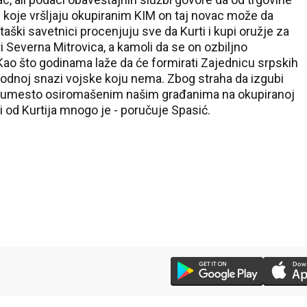
di koje vršljaju okupiranim KIM on taj novac može da
taški savetnici procenjuju sve da Kurti i kupi oružje za
ri Severna Mitrovica, a kamoli da se on ozbiljno
Kao što godinama laže da će formirati Zajednicu srpskih
navodnoj snazi vojske koju nema. Zbog straha da izgubi
rti umesto osiromašenim našim građanima na okupiranoj
i od Kurtija mnogo je - poručuje Spasić.