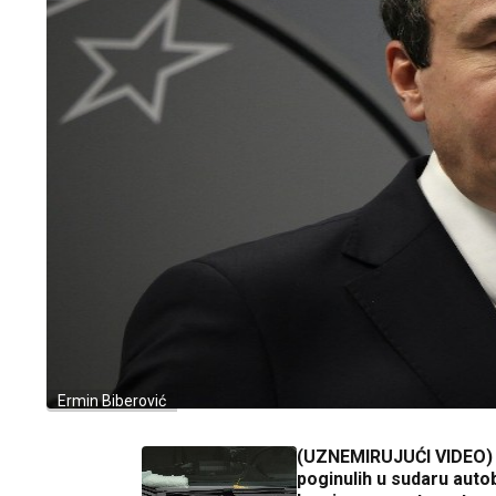
Ermin Biberović
(UZNEMIRUJUĆI VIDEO)
poginulih u sudaru auto