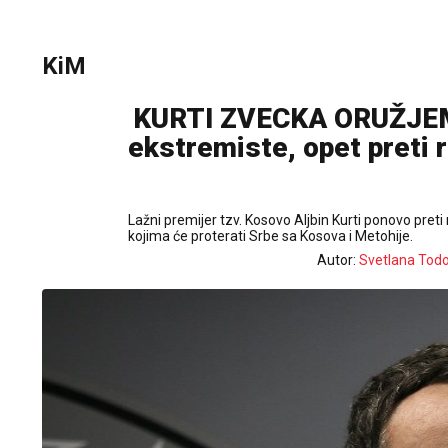
KiM
KURTI ZVECKA ORUŽJEM 
ekstremiste, opet preti 
Lažni premijer tzv. Kosovo Aljbin Kurti ponovo preti
kojima će proterati Srbe sa Kosova i Metohije.
Autor:
Svetlana Todo