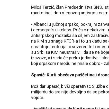
Miloš Terzić, član Predsedništva SNS, ist
marketing i deo njegovog antisrpskog mo
- Albanci u južnoj srpskoj pokrajini zahv
i demografski kolaps. Priča o nekakvim u
antisrpskog mozaika sa ciljem zastrašiv
na KiM su snage KFOR-a i to u skladu s
garantuje teritorijalni suverenitet i integ
su Srbi sa KiM neustrašivi i da se ne boje
izazove, a i sada će preko jedinstva i slo
koji srpskom narodu ne misle dobro - zak
Spasić: Kurti obećava puščetine i dron
Božidar Spasić, bivši operativac Službe d
milijardu dolara nije dovoljno da se poko
vojsci.
- Analitičari govore da Kurti nema taj nov