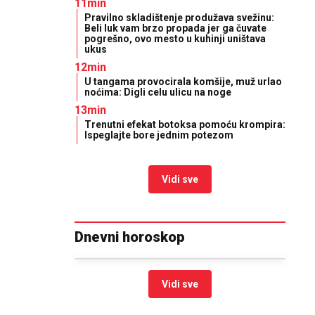
11min
Pravilno skladištenje produžava svežinu:
Beli luk vam brzo propada jer ga čuvate
pogrešno, ovo mesto u kuhinji uništava
ukus
12min
U tangama provocirala komšije, muž urlao
noćima: Digli celu ulicu na noge
13min
Trenutni efekat botoksa pomoću krompira:
Ispeglajte bore jednim potezom
Vidi sve
Dnevni horoskop
Vidi sve