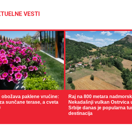
TUELNE VESTI
 obožava paklene vrućine:
Raj na 800 metara nadmorske
 za sunčane terase, a cveta
Nekadašnji vulkan Ostrvica 
0
Srbije danas je popularna tu
destinacija