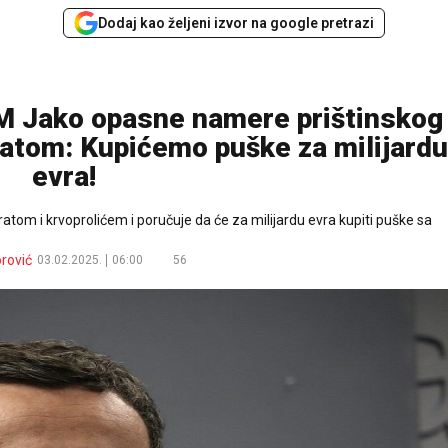
Dodaj kao željeni izvor na google pretrazi
Jako opasne namere prištinskog
ratom: Kupićemo puške za milijardu
evra!
 ratom i krvoprolićem i poručuje da će za milijardu evra kupiti puške sa
rović
03.02.2025.
06:00
56