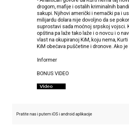
drogom, mafije i ostalih kriminalnih ban
sakupi. Njihovi američki i nemački pa i us
milijardu dolara nije dovoljno da se poko
suprostavi sada moćnoj srpskoj vojsci. 
opština pa laže tako laže i o novcu i o 
vlast na okupiranoj KiM, koju nema, Ku
KiM obećava puščetine i dronove. Ako je 
Informer
BONUS VIDEO
Pratite nas i putem iOS i android aplikacije