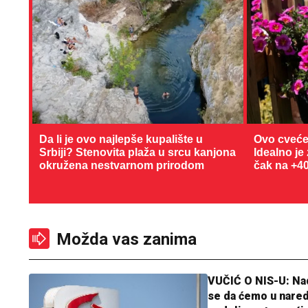
Da li je ovo najlepše kupalište u
Ovo cveće
Srbiji? Stenovita plaža u srcu kanjona
Idealno je
okružena nestvarnom prirodom
čak na +4
Možda vas zanima
VUČIĆ O NIS-U: N
se da ćemo u nare