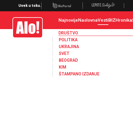
Društvo, društvene teme
Uvek u toku.
Najnovije
Naslovna
Vesti
BIZ
Hronika
Alo
DRUŠTVO
POLITIKA
UKRAJINA
SVET
BEOGRAD
KIM
ŠTAMPANO IZDANJE