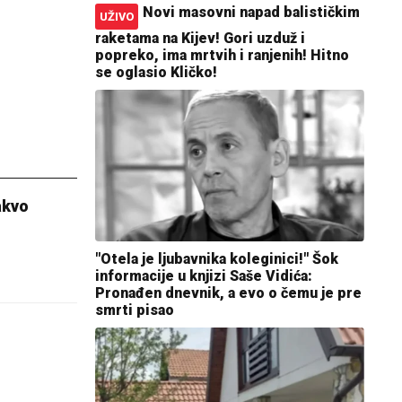
Novi masovni napad balističkim
UŽIVO
raketama na Kijev! Gori uzduž i
popreko, ima mrtvih i ranjenih! Hitno
se oglasio Kličko!
akvo
"Otela je ljubavnika koleginici!" Šok
informacije u knjizi Saše Vidića:
Pronađen dnevnik, a evo o čemu je pre
smrti pisao