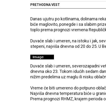
u minus fazi
PRETHODNA VEST
Danas ujutru po kotlinama, dolinama reka
biće maglovito, ponegde i sa slabim pr
toplo prema prognozi vremena Republič
Duvaće slab i umeren, na istoku i jak, s
stepeni, najviša dnevna od 20 do 25. U 
Duvaće slab i umeren, severozapadni veta
dnevna oko 23. Tokom idućih sedam dana 
nižim predelima uz maglu ili nisku oblač
Vreme će biti umereno do potpuno oblač
Najviša dnevna temperatura biće u grani
Prema prognozi RHMZ, krajem perioda oč