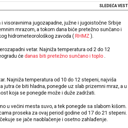
SLEDEĆA VEST
 i visoravnima jugozapadne, južne i jugoistočne Srbije
izemnim mrazom, a tokom dana biće pretežno sunčano i
kog hidrometeorološkog zavoda (
RHMZ
).
everozapadni vetar. Najniža temperatura od 2 do 12
Beogradu će
danas biti pretežno sunčano i toplo
.
r. Najniža temperatura od 10 do 12 stepeni, najviša
jutra će biti hladna, ponegde uz slab prizemni mraz, a u
nost koja se ponegde može i duže zadržati.
no u većini mesta suvo, a tek ponegde sa slabom kišom.
cama proseka za ovaj period godine od 17 do 21 stepeni.
ekuje se jače naoblačenje i osetno zahlađenje.