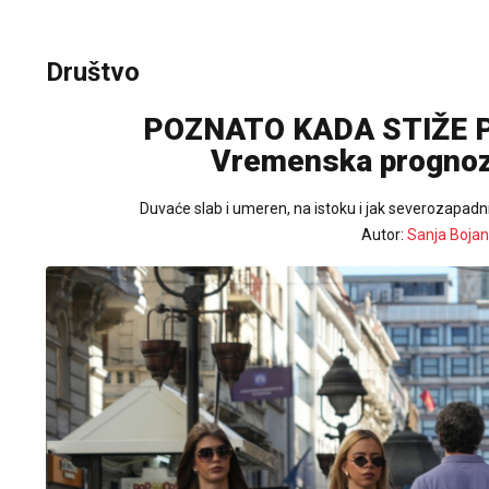
Društvo
POZNATO KADA STIŽE P
Vremenska prognoza
Duvaće slab i umeren, na istoku i jak severozapadn
Autor:
Sanja Bojan