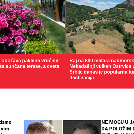
 obožava paklene vrućine:
Raj na 800 metara nadmorske
 za sunčane terase, a cveta
Nekadašnji vulkan Ostrvica 
0
Srbije danas je popularna tu
destinacija
31 °C
Loznica
adamo
NE MOGU U 
dnim
DA POLOŽIM 