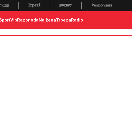
Sport
Vip
Razonoda
Najžena
Trpeza
Radio