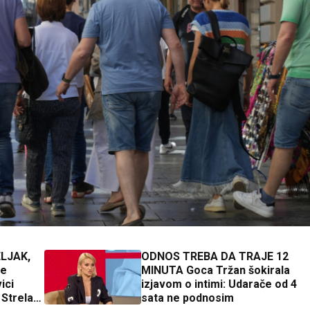
LJAK,
ODNOS TREBA DA TRAJE 12
ne
MINUTA Goca Tržan šokirala
ici
izjavom o intimi: Udarače od 4
 Strelac
sata ne podnosim