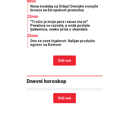
8min
Nova medalja za Srbiju! Devojke osvojile
bronzu na Evropskom prvenstvu
23min
"Trošio je moje pare i varao me je":
Pevačica se razvela, a onda postala
ljubavnica, ovako priča o skandalu
25min
Ovo se zove lojalnost: Italijan produžio
ugovor sa Romom
Vidi sve
Dnevni horoskop
Vidi sve