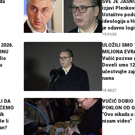
da
SVE JE JASNO
izjavi Plenkov
Ustaštvo pod
ideologija u H
je odavno log
19:01
|
35
 2026.
ULOŽILI SMO 
INU
MILIONA EVR
lio
Vučić pozvao 
u
Doveli smo 12
učestvujte za
nama
18:40
|
27
I DA
VUČIĆ DOBIO
AĆEMO
POKLON OD 
ik
"Ovo nikada u 
e li
nisam video"
lan?