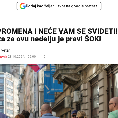
Dodaj kao željeni izvor na google pretrazi
ROMENA I NEĆE VAM SE SVIDETI!
 za ovu nedelju je pravi ŠOK!
i vetar
ović
28.10.2024.
06:00
0