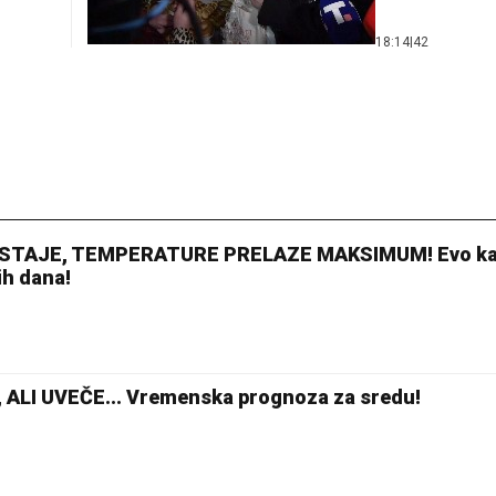
18:14
|
42
STAJE, TEMPERATURE PRELAZE MAKSIMUM! Evo k
ih dana!
ALI UVEČE... Vremenska prognoza za sredu!