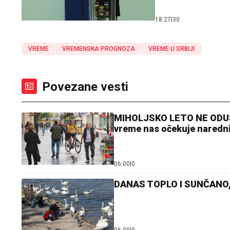
18:27
|
30
VREME
VREMENSKA PROGNOZA
VREME U SRBIJI
Povezane vesti
MIHOLJSKO LETO NE ODU
vreme nas očekuje naredn
06:00
|
0
DANAS TOPLO I SUNČANO, 
06:00
|
0