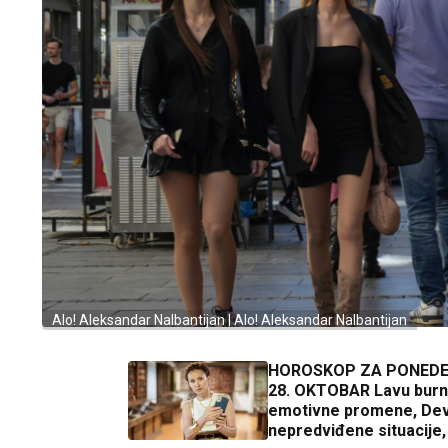
Alo! Aleksandar Nalbantijan | Alo! Aleksandar Nalbantijan
HOROSKOP ZA PONEDE
28. OKTOBAR Lavu bur
emotivne promene, Dev
nepredviđene situacije,