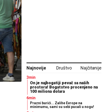
Najnovije
Društvo
Najčitanije
3min
On je najbogatiji pevač sa naših
prostora! Bogatstvo procenjeno na
100 miliona dolara
6min
Prazni burići... Zalihe Evrope na
minimumu, sami su sebi pucali u nogu!