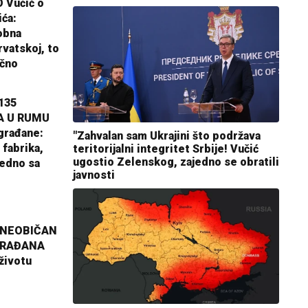
 Vučić o
ića:
obna
rvatskoj, to
ično
135
A U RUMU
građane:
"Zahvalan sam Ukrajini što podržava
 fabrika,
teritorijalni integritet Srbije! Vučić
ugostio Zelenskog, zajedno se obratili
jedno sa
javnosti
 NEOBIČAN
GRAĐANA
životu