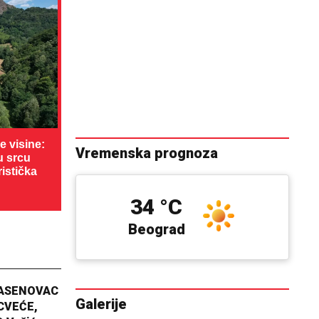
 visine:
Vremenska prognoza
u srcu
ristička
34 °C
Beograd
JASENOVAC
Galerije
CVEĆE,