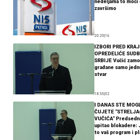
nedeljama to moći 
završimo
20:20
|
16
IZBORI PRED KRAJ
OPREDELIĆE SUDB
SRBIJE Vučić zamo
građane samo jedn
stvar
18:55
|
52
I DANAS STE MOGL
ČUJETE "STRELJ
VUČIĆA" Predsedn
upitao blokadere: J
to vaš program i p