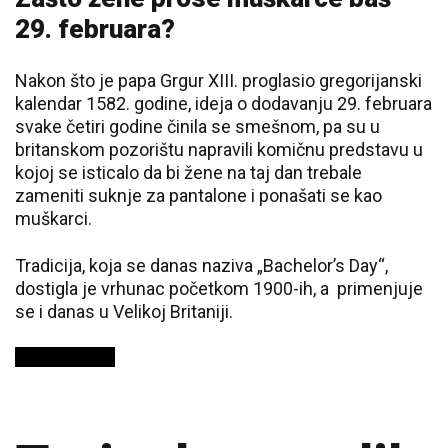
29. februara?
Nakon što je papa Grgur XIII. proglasio gregorijanski
kalendar 1582. godine, ideja o dodavanju 29. februara
svake četiri godine činila se smešnom, pa su u
britanskom pozorištu napravili komičnu predstavu u
kojoj se isticalo da bi žene na taj dan trebale
zameniti suknje za pantalone i ponašati se kao
muškarci.
Tradicija, koja se danas naziva „Bachelor’s Day“,
dostigla je vrhunac početkom 1900-ih, a primenjuje
se i danas u Velikoj Britaniji.