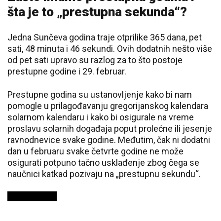
šta je to „prestupna sekunda“?
Jedna Sunčeva godina traje otprilike 365 dana, pet
sati, 48 minuta i 46 sekundi. Ovih dodatnih nešto više
od pet sati upravo su razlog za to što postoje
prestupne godine i 29. februar.
Prestupne godina su ustanovljenje kako bi nam
pomogle u prilagođavanju gregorijanskog kalendara
solarnom kalendaru i kako bi osigurale na vreme
proslavu solarnih događaja poput prolećne ili jesenje
ravnodnevice svake godine. Međutim, čak ni dodatni
dan u februaru svake četvrte godine ne može
osigurati potpuno tačno usklađenje zbog čega se
naučnici katkad pozivaju na „prestupnu sekundu“.