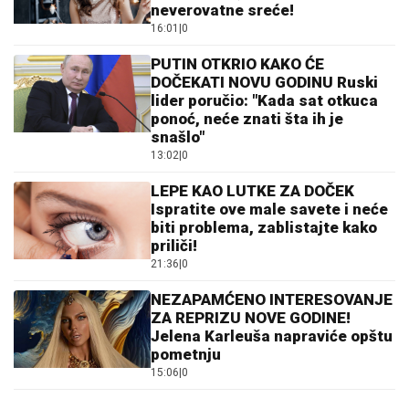
neverovatne sreće!
16:01
|
0
PUTIN OTKRIO KAKO ĆE
DOČEKATI NOVU GODINU Ruski
lider poručio: "Kada sat otkuca
ponoć, neće znati šta ih je
snašlo"
13:02
|
0
LEPE KAO LUTKE ZA DOČEK
Ispratite ove male savete i neće
biti problema, zablistajte kako
priliči!
21:36
|
0
NEZAPAMĆENO INTERESOVANJE
ZA REPRIZU NOVE GODINE!
Jelena Karleuša napraviće opštu
pometnju
15:06
|
0