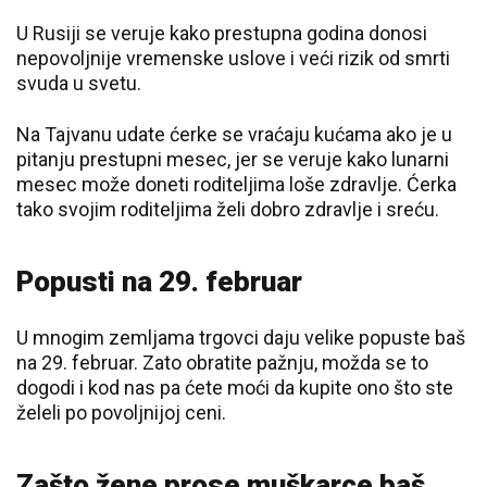
U Rusiji se veruje kako prestupna godina donosi
nepovoljnije vremenske uslove i veći rizik od smrti
svuda u svetu.
Na Tajvanu udate ćerke se vraćaju kućama ako je u
pitanju prestupni mesec, jer se veruje kako lunarni
mesec može doneti roditeljima loše zdravlje. Ćerka
tako svojim roditeljima želi dobro zdravlje i sreću.
Popusti na 29. februar
U mnogim zemljama trgovci daju velike popuste baš
na 29. februar. Zato obratite pažnju, možda se to
dogodi i kod nas pa ćete moći da kupite ono što ste
želeli po povoljnijoj ceni.
Zašto žene prose muškarce baš