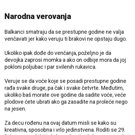
Narodna verovanja
Balkanci smatraju da se prestupne godine ne valja
venčavati jer kako veruju ti brakovi ne opstaju dugo.
Ukoliko ipak dođe do venčanja, poželjno je da
devojka zaprosi momka a ako on odbije mora da joj
pokloni poljubac i par svilenih rukavica.
Veruje se da voće koje se posadi prestupne godine
rađa svake druge, pa čak i svake četvrte. Međutim,
ukoliko baš morate ove godine da sadite voće, veće
plodove ćete ubrati ako ga zasadite na proleće nego
na jesen.
Za decu rođenu na ovaj datum misli se kako su
kreativna, sposobna i vrlo jedinstvena. Roditi se 29.