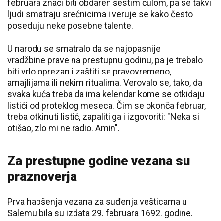
februara znači biti obdaren šestim čulom, pa se takvi
ljudi smatraju srećnicima i veruje se kako često
poseduju neke posebne talente.
U narodu se smatralo da se najopasnije
vradžbine prave na prestupnu godinu, pa je trebalo
biti vrlo oprezan i zaštiti se pravovremeno,
amajlijama ili nekim ritualima. Verovalo se, tako, da
svaka kuća treba da ima kelendar kome se otkidaju
listići od proteklog meseca. Čim se okonča februar,
treba otkinuti listić, zapaliti ga i izgovoriti: "Neka si
otišao, zlo mi ne radio. Amin".
Za prestupne godine vezana su
praznoverja
Prva hapšenja vezana za suđenja vešticama u
Salemu bila su izdata 29. februara 1692. godine.