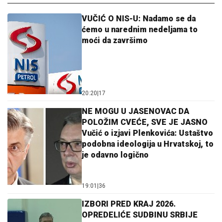
VUČIĆ O NIS-U: Nadamo se da
ćemo u narednim nedeljama to
moći da završimo
20:20
|
17
NE MOGU U JASENOVAC DA
POLOŽIM CVEĆE, SVE JE JASNO
Vučić o izjavi Plenkovića: Ustaštvo
podobna ideologija u Hrvatskoj, to
je odavno logično
19:01
|
36
IZBORI PRED KRAJ 2026.
OPREDELIĆE SUDBINU SRBIJE