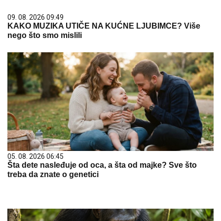
09. 08. 2026 09:49
KAKO MUZIKA UTIČE NA KUĆNE LJUBIMCE? Više
nego što smo mislili
05. 08. 2026 06:45
Šta dete nasleđuje od oca, a šta od majke? Sve što
treba da znate o genetici