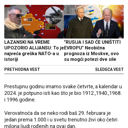
LAZANSKI NA VREME
"RUSIJA I SAD ĆE UNIŠTITI
UPOZORIO ALIJANSU: To je
EVROPU" Neobična
najveća greška NATO-a u
prognoza iz Moskve, ovo
istoriji
su mogći potezi dve sile
PRETHODNA VEST
SLEDEĆA VEST
Prestupnu godinu imamo svake četvrte, a kalendar u
2024. je potpuno isti kao što je bio 1912.,1940.,1968.
i 1996.godine.
Verovatnoća da se neko rodi baš 29. februara je
jedan prema 1.000 i u svetu trenutno živi oko četiri
milona ljudi rođenih na ovaj dan.