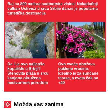
Raj na 800 metara nadmorske visine: Nekadašnji
vulkan Ostrvica u srcu Srbije danas je popularna
turistička destinacija
Da li je ovo najlepše
Ovo cveće obožava
kupalište u Srbiji?
paklene vrućine:
Stenovita plaža u srcu
Idealno je za sunčane
kanjona okružena
terase, a cveta čak na
nestvarnom prirodom
+40
Možda vas zanima