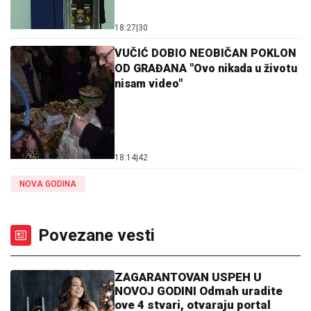
18:27
|
30
VUČIĆ DOBIO NEOBIČAN POKLON
OD GRAĐANA "Ovo nikada u životu
nisam video"
18:14
|
42
NOVA GODINA
Povezane vesti
ZAGARANTOVAN USPEH U
NOVOJ GODINI Odmah uradite
ove 4 stvari, otvaraju portal