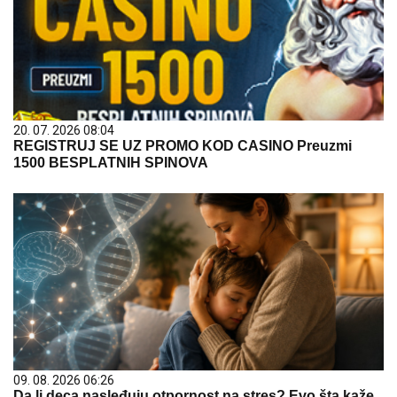
20. 07. 2026 08:04
REGISTRUJ SE UZ PROMO KOD CASINO Preuzmi
1500 BESPLATNIH SPINOVA
09. 08. 2026 06:26
Da li deca nasleđuju otpornost na stres? Evo šta kaže