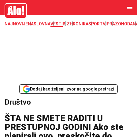
Društvo, društvene teme
Alo
NAJNOVIJE
NASLOVNA
VESTI
BIZ
HRONIKA
SPORT
VIP
RAZONODA
N
Dodaj kao željeni izvor na google pretrazi
Društvo
ŠTA NE SMETE RADITI U
PRESTUPNOJ GODINI Ako ste
planirali ovo, preskočite do