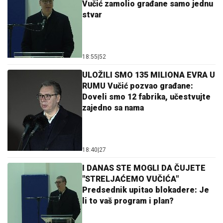
Vučić zamolio građane samo jednu
stvar
18:55
|
52
ULOŽILI SMO 135 MILIONA EVRA U
RUMU Vučić pozvao građane:
Doveli smo 12 fabrika, učestvujte
zajedno sa nama
18:40
|
27
I DANAS STE MOGLI DA ČUJETE
"STRELJAĆEMO VUČIĆA"
Predsednik upitao blokadere: Je
li to vaš program i plan?