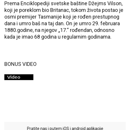
Prema Enciklopediji svetske baštine Džejms Vilson,
koji je poreklom bio Britanac, tokom života postao je
osmi premijer Tasmanije koji je rođen prestupnog
dana i umro baš na taj dan. On je umro 29. februara
1880.godine, na njegov „17.“ rođendan, odnosno
kada je imao 68 godina u regularnim godinama.
BONUS VIDEO
Pratite nas i putem iOS i android aplikacije