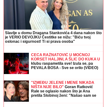
JELENA RADANOVIĆ DOBIJA MONSTRUOZNE
PORUKE
Nakon pretnji Ane Nikolić proživljava horor,
sve objavila: "Patetični ste"
OVO JE NAJLEPŠA VILA U
BEOGRADU
Naš sportista kupio kuću
od TRI MILIONA EVRA, a ne živi u
Srbiji: Ima privatan bazen i fitnes salu
(FOTO) AUTO ZGUŽVAN KAO
LIMENKA, TOČAK ODLETEO!
Prve
slike užasa kod Jasenovika:
Dramatični prizori sa lica mesta,
sumnja se da ima povređenih