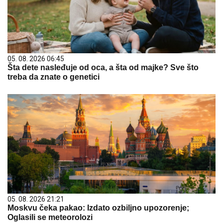
05. 08. 2026 06:45
Šta dete nasleđuje od oca, a šta od majke? Sve što
treba da znate o genetici
05. 08. 2026 21:21
Moskvu čeka pakao: Izdato ozbiljno upozorenje;
Oglasili se meteorolozi