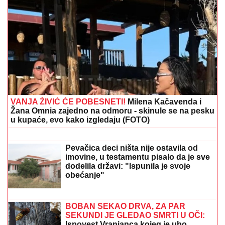
ČELSI JE SPOJ MLADOSTI I ISKUSTVA:
Spaleti
polako slaže kockice u "novom" Juventusu
Nada Topčagić prekinula koncert, pa
se obratila OBEZBEĐENJU: "Ne mogu
da skočim, slomiću nogu!", evo šta se
desilo
Bliska prijateljica Jovane Jeremić
došla kod Dragana Stankovića na
proslavu, pa otkrila da li će se
voditeljika NALJUTITI: "Šta je, tu je"
(VIDEO)