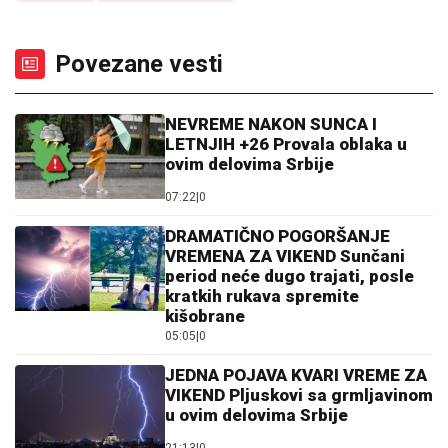
Povezane vesti
NEVREME NAKON SUNCA I
LETNJIH +26 Provala oblaka u
ovim delovima Srbije
07:22
|
0
DRAMATIČNO POGORŠANJE
VREMENA ZA VIKEND Sunčani
period neće dugo trajati, posle
kratkih rukava spremite
kišobrane
05:05
|
0
JEDNA POJAVA KVARI VREME ZA
VIKEND Pljuskovi sa grmljavinom
u ovim delovima Srbije