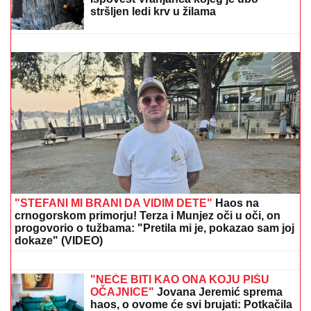
VANJA ŽIVIĆ ĆE POBESNETI!
Milena Kačavenda i
Žana Omnia zajedno na odmoru - skinule se na pesku
u kupaće, evo kako izgledaju (FOTO)
TRI OSOBE UHAPŠENE ZBOG
DROGE VREDNE 1,5 MILIONA EVRA
Oglasilo se tužilaštvo povodom velike
zaplene: Kokain i marihuanu krili
OVDE
Pevačica deci ništa nije ostavila od
imovine, u testamentu pisalo da je sve
dodelila državi: "Ispunila je svoje
obećanje"