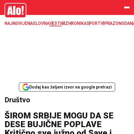
Društvo, društvene teme
Alo
NAJNOVIJE
NASLOVNA
VESTI
BIZ
HRONIKA
SPORT
VIP
RAZONODA
N
Dodaj kao željeni izvor na google pretrazi
Društvo
ŠIROM SRBIJE MOGU DA SE
DESE BUJIČNE POPLAVE
Kritično sve južno od Save i