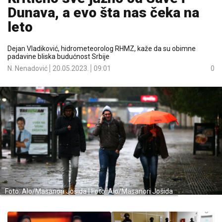
Dunava, a evo šta nas čeka na
leto
Dejan Vladiković, hidrometeorolog RHMZ, kaže da su obimne
padavine bliska budućnost Srbije
N. Nenadović
20.05.2023.
09:01
0
Foto: Alo/Masanori Jošida | Foto: Alo/Masanori Jošida