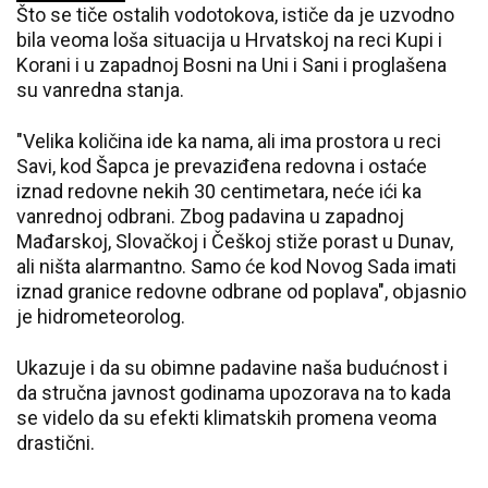
Što se tiče ostalih vodotokova, ističe da je uzvodno
bila veoma loša situacija u Hrvatskoj na reci Kupi i
Korani i u zapadnoj Bosni na Uni i Sani i proglašena
su vanredna stanja.
"Velika količina ide ka nama, ali ima prostora u reci
Savi, kod Šapca je prevaziđena redovna i ostaće
iznad redovne nekih 30 centimetara, neće ići ka
vanrednoj odbrani. Zbog padavina u zapadnoj
Mađarskoj, Slovačkoj i Češkoj stiže porast u Dunav,
ali ništa alarmantno. Samo će kod Novog Sada imati
iznad granice redovne odbrane od poplava", objasnio
je hidrometeorolog.
Ukazuje i da su obimne padavine naša budućnost i
da stručna javnost godinama upozorava na to kada
se videlo da su efekti klimatskih promena veoma
drastični.