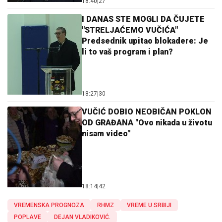
18:40
|
27
I DANAS STE MOGLI DA ČUJETE
"STRELJAĆEMO VUČIĆA"
Predsednik upitao blokadere: Je
li to vaš program i plan?
18:27
|
30
VUČIĆ DOBIO NEOBIČAN POKLON
OD GRAĐANA "Ovo nikada u životu
nisam video"
18:14
|
42
VREMENSKA PROGNOZA
RHMZ
VREME U SRBIJI
POPLAVE
DEJAN VLADIKOVIĆ.