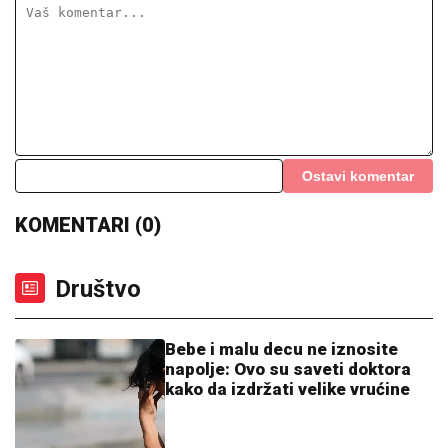
Muškarci, dobro čitajte ovu vest: Žene otkrile koje
poze ih dovode do ludila
(FOTO) PRVE SLIKE VERIDBE
DRAGANA STANKOVIĆA I
ALEKSANDRE
Ona blistala u dugoj
srebrnoj haljini, stavio joj skupoceni
prsten na ruku
DRAMA NA ADI BOJANI!
Milica i Terza
se SUOČILI NA MORU: Posvađali se
nasred plaže pred svima, evo zbog
čega je odmah nastao POTPUNI
HAOS