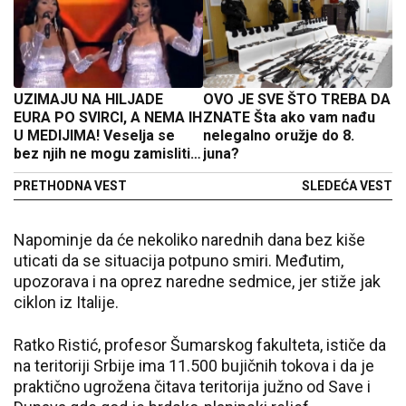
UZIMAJU NA HILJADE
OVO JE SVE ŠTO TREBA DA
EURA PO SVIRCI, A NEMA IH
ZNATE Šta ako vam nađu
U MEDIJIMA! Veselja se
nelegalno oružje do 8.
bez njih ne mogu zamisliti,
juna?
a evo ko su muzičari iz
PRETHODNA VEST
SLEDEĆA VEST
senke
Napominje da će nekoliko narednih dana bez kiše
uticati da se situacija potpuno smiri. Međutim,
upozorava i na oprez naredne sedmice, jer stiže jak
ciklon iz Italije.
Ratko Ristić, profesor Šumarskog fakulteta, ističe da
na teritoriji Srbije ima 11.500 bujičnih tokova i da je
praktično ugrožena čitava teritorija južno od Save i