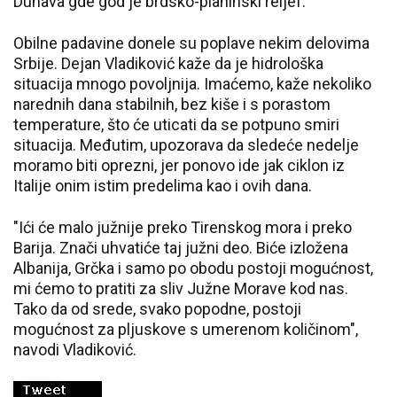
Dunava gde god je brdsko-planinski reljef.
Obilne padavine donele su poplave nekim delovima
Srbije. Dejan Vladiković kaže da je hidrološka
situacija mnogo povoljnija. Imaćemo, kaže nekoliko
narednih dana stabilnih, bez kiše i s porastom
temperature, što će uticati da se potpuno smiri
situacija. Međutim, upozorava da sledeće nedelje
moramo biti oprezni, jer ponovo ide jak ciklon iz
Italije onim istim predelima kao i ovih dana.
"Ići će malo južnije preko Tirenskog mora i preko
Barija. Znači uhvatiće taj južni deo. Biće izložena
Albanija, Grčka i samo po obodu postoji mogućnost,
mi ćemo to pratiti za sliv Južne Morave kod nas.
Tako da od srede, svako popodne, postoji
mogućnost za pljuskove s umerenom količinom",
navodi Vladiković.