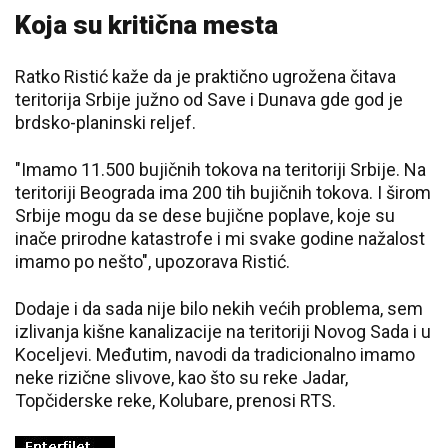
Koja su kritična mesta
Ratko Ristić kaže da je praktično ugrožena čitava
teritorija Srbije južno od Save i Dunava gde god je
brdsko-planinski reljef.
"Imamo 11.500 bujičnih tokova na teritoriji Srbije. Na
teritoriji Beograda ima 200 tih bujičnih tokova. I širom
Srbije mogu da se dese bujične poplave, koje su
inače prirodne katastrofe i mi svake godine nažalost
imamo po nešto", upozorava Ristić.
Dodaje i da sada nije bilo nekih većih problema, sem
izlivanja kišne kanalizacije na teritoriji Novog Sada i u
Koceljevi. Međutim, navodi da tradicionalno imamo
neke rizične slivove, kao što su reke Jadar,
Topčiderske reke, Kolubare, prenosi RTS.