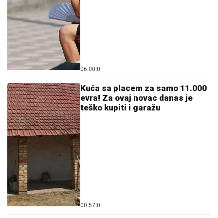
"NIKO ME NIJE ZVAO DA NASTUPAM U CRNOJ
GORI"
Rada Manojlović progovorila o krizi na estradi i
nastupima: "Bolje biti prvi u selu nego poslednji u
gradu"
(FOTO) TAKI SA ZANOSNOM
PLAVUŠOM
Grli je pred svima u
lokalu, posle skandala sa Majom i
Asminom pokazao sa kim uživa
PONOVO BLISTA "ČIPKA" U
DRVETU: U
Crkvi Svetog Arhangela
Gavrila u Molovinu, obnovljen