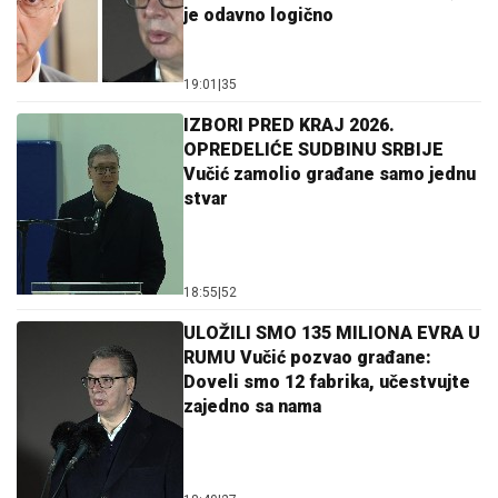
je odavno logično
19:01
|
35
IZBORI PRED KRAJ 2026.
OPREDELIĆE SUDBINU SRBIJE
Vučić zamolio građane samo jednu
stvar
18:55
|
52
ULOŽILI SMO 135 MILIONA EVRA U
RUMU Vučić pozvao građane:
Doveli smo 12 fabrika, učestvujte
zajedno sa nama