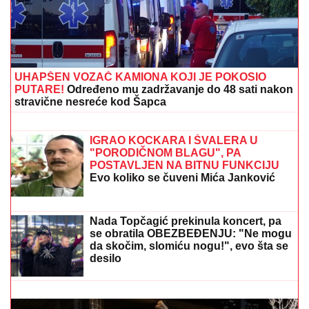
UHAPŠEN VOZAČ KAMIONA KOJI JE POKOSIO
PUTARE!
Određeno mu zadržavanje do 48 sati nakon
stravične nesreće kod Šapca
DRAGAN STANKOVIĆ NE ISPUŠTA
ZGODNU PLAVUŠU!
Bivši partner
Jovane Jeremić se na 50. rođendanu
pohvalio devojkom, PRŠTE
POLJUPCI: "Ne pitam se ja ništa oko
ženidbe" (VIDEO)
IGRAO KOCKARA I ŠVALERA U
"PORODIČNOM BLAGU", PA
POSTAVLJEN NA BITNU FUNKCIJU
Evo koliko se čuveni Mića Janković
promenio za sve ove godine