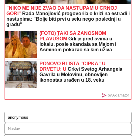
"STEFANI MI BRANI DA VIDIM DETE"
Haos na
crnogorskom primorju! Terza i Munjez oči u oči, on
progovorio o tužbama: "Pretila mi je, pokazao sam joj
dokaze" (VIDEO)
Stvar je ozbiljna: Hitno se oglasila
Agencija za bezbednost - Čuvajte
decu
"NEĆE BITI KAO ONA KOJU PIŠU
OČAJNICE"
Jovana Jeremić sprema
haos, o ovome će svi brujati: Potkačila
bivše i sve muškarce