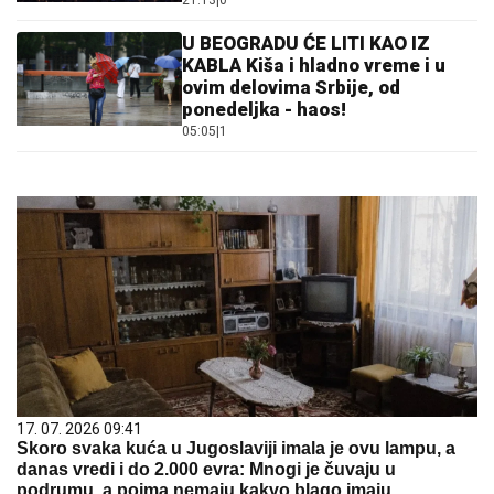
21:13
|
0
U BEOGRADU ĆE LITI KAO IZ
KABLA Kiša i hladno vreme i u
ovim delovima Srbije, od
ponedeljka - haos!
05:05
|
1
17. 07. 2026 09:41
Skoro svaka kuća u Jugoslaviji imala je ovu lampu, a
danas vredi i do 2.000 evra: Mnogi je čuvaju u
podrumu, a pojma nemaju kakvo blago imaju