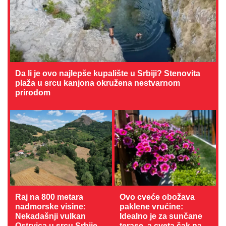
Da li je ovo najlepše kupalište u Srbiji? Stenovita
plaža u srcu kanjona okružena nestvarnom
prirodom
Raj na 800 metara
Ovo cveće obožava
nadmorske visine:
paklene vrućine:
Nekadašnji vulkan
Idealno je za sunčane
Ostrvica u srcu Srbije
terase, a cveta čak na