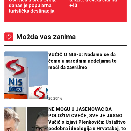
danas je popularna
+40
turistička destinacija
Možda vas zanima
VUČIĆ O NIS-U: Nadamo se da
ćemo u narednim nedeljama to
moći da završimo
20:20
|
16
NE MOGU U JASENOVAC DA
POLOŽIM CVEĆE, SVE JE JASNO
Vučić o izjavi Plenkovića: Ustaštvo
podobna ideologija u Hrvatskoj, to