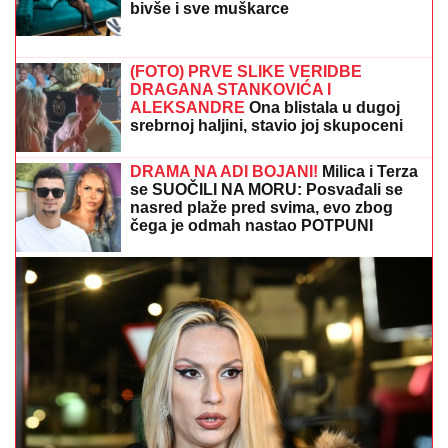
Pevačica (36) završila DOKTORSKE STUDIJE i
najobrazovanija je na estradi, a sad sa mužem i sinom
otišla na selo: Beru maline, pokazala kako uživaju
BOBAN SEKAO DRVA, ZA PAR
SEKUNDI JE GLEDAO SMRTI U OČI:
Ispovest Vranjanca kojeg je ubo
stršljen ledi krv u žilama
SPEKTAKL U GROCKOJ!
Dragan
Stanković pred svim GOSTIMA
ZAPROSIO DEVOJKU Aleksandru,
ona poskočila od sreće! (VIDEO)